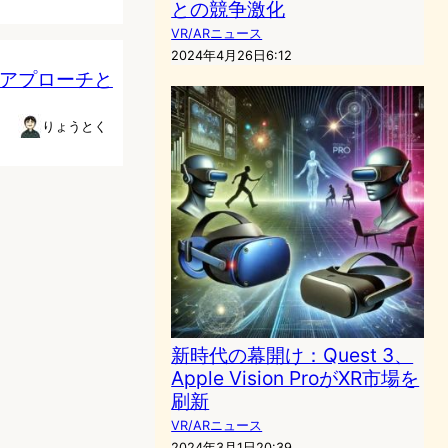
との競争激化
VR/ARニュース
2024年4月26日6:12
のアプローチと
りょうとく
新時代の幕開け：Quest 3、
Apple Vision ProがXR市場を
刷新
VR/ARニュース
2024年3月1日20:39