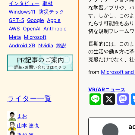
インタビュー
取材
な学習アプリや、バ
Windows11
防災テック
す。しかし、このよ
GPT-5
Google
Apple
たらす可能性もあり
AWS
OpenAI
Anthropic
切な規制フレームワ
Meta
Microsoft
長期的には、このよ
Android XR
Nvidia
総説
の生活や働き方に革
克服だけでなく、社
from
Microsoft and
VR/ARニュース
ライター一覧
L
X
M
i
a
まお
n
s
山本 達也
a
e
t