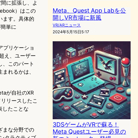
空間に拡張し、よ
Meta、Quest App Labを公
ebook）はこの
開しVR市場に新風
います。具体的
VR/ARニュース
が簡単に
2024年5月15日5:17
るアプリケーショ
超え、ユーザー
し、このパート
生まれるかは、
aが自社のXR
めてリリースしたこ
発表したことな
3DSゲームがVRで蘇る！
ざまな分野での
Meta Questユーザー必見の
ンタラクティブ