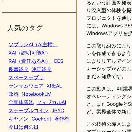
るという計画を発表
り没入型の体験を提供す
プロジェクトを通じ
には、Windows
人気のタグ
Windowsアプリ
ソブリンAI（AI主権）
この取り組みにより、
XAI（説明可能AI）
ンを作成できるよう
によりリアルでイン
RAI（責任あるAI）
CES
ナーシップがどのよ
良書紹介
映画紹介
まだ未知数です。
スペースデブリ
ランサムウェア
XREAL
この動きは、XR業
政策
NotebookLM
オペレーティングシス
全固体電池
フィジカルAI
と、またGoogle
ステーブルコイン
JPYC
ど、業界全体で新し
キヤノン
CoeFont
著作権
この技術の導入によ
今日は何の日
アプリケーション開