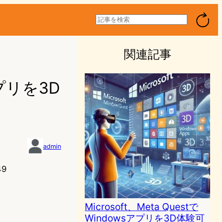
検
索
関連記事
アプリを3D
admin
49
Microsoft、Meta Questで
Windowsアプリを3D体験可