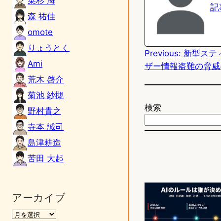
乗杉 海
記
森 祐佳
o
omote
d
りょうとく
Previous:
新型ステ
o
Ami
ザー情報盗難の脅威
n
荒木 啓介
菊池 紗槻
検索
野村貴之
寺本 誠司
島津耕造
苦田 大起
アーカイブ