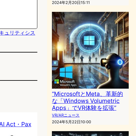
2024年2月20日15:11
、セキュリティシス
“MicrosoftとMeta、革新的
な「Windows Volumetric
Apps」でVR体験を拡張”
VR/ARニュース
2024年5月22日10:00
Act・Pax