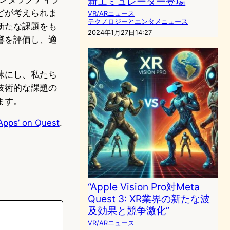
新エミュレーター登場
どが考えられま
VR/ARニュース
｜
テクノロジーとエンタメニュース
新たな課題をも
2024年1月27日14:27
響を評価し、適
昧にし、私たち
技術的な課題の
ます。
 Apps’ on Quest
.
“Apple Vision Pro対Meta
Quest 3: XR業界の新たな波
及効果と競争激化”
VR/ARニュース