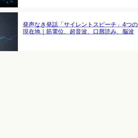
発声なき発話「サイレントスピーチ」4つ
現在地｜筋電位、超音波、口唇読み、脳波