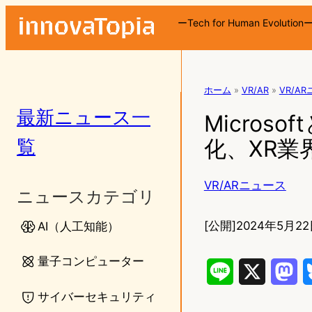
ーTech for Human Evolution
ホーム
»
VR/AR
»
VR/A
最新ニュース一
Microso
覧
化、XR業
VR/ARニュース
ニュースカテゴリ
[公開]
2024年5月22
AI（人工知能）
量子コンピューター
L
X
M
サイバーセキュリティ
i
a