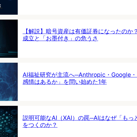
【解説】暗号資産は有価証券になったのか
成立と「お墨付き」の危うさ
AI福祉研究が主流へ─Anthropic・Google・
感情はあるか」を問い始めた1年
説明可能なAI（XAI）の罠─AIはなぜ「も
をつくのか？