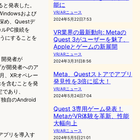
能に
導入すると発表した。
VR/ARニュース
indowsおよび
2024年5月22日7:53
深め、Questデ
カルPC接続を
VR業界の最新動向: Metaの
ようにすることを
Quest 3がユーザーを魅了、
Appleとゲームの新展開
VR/ARニュース
べ、開発者が
2024年3月31日8:56
ップが開発者へのア
Meta、Questストアでアプリ
月、XRオペレー
発見性を3倍に拡大！
oxを含むことを発
VR/ARニュース
予定であり、
2024年5月24日7:04
自のAndroid
Quest 3専用ゲーム発表！
MetaがVR体験を革新、性能
大幅向上
VR/ARニュース
ricアプリを導入す
2024年5月5日21:01