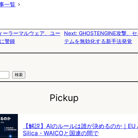
事一覧
s
b
n
k
o
a
ィーラーマルウェア、ユー
Next:
GHOSTENGINE攻撃
y
o
に警鐘
テムを無効化する新手法発覚
k
検索
Pickup
【解説】AIのルールは誰が決めるのか｜EU AI 
Silica・WAICOと国連の間で