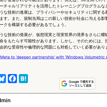
ーチャルリアリティを活用したトレーニングプログラムな
うな技術の進展は、プライバシーやセキュリティに関する
ます。また、規制当局はこの新しい技術が社会に与える影
ークを構築する必要があるでしょう。
うな技術の発展が、仮想現実と現実世界の境界をさらに曖
命をもたらす可能性があります。しかし、そのためには、
会的な受容性や倫理的な問題にも対処していく必要があり
 Meta to ‘deepen partnership’ with ‘Windows Volumetric
B
F
H
l
a
a
u
c
t
dmin
e
e
e