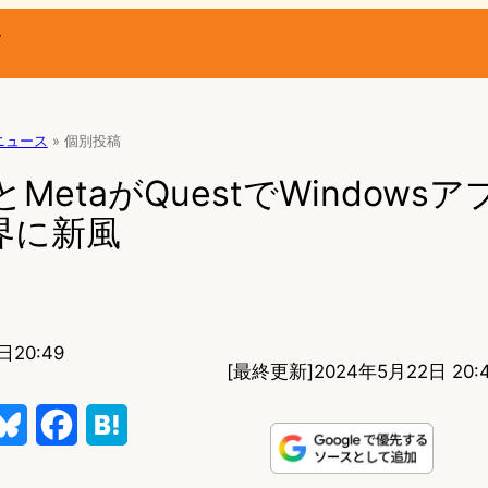
ー
Rニュース
»
個別投稿
ftとMetaがQuestでWindows
界に新風
日20:49
[最終更新]
2024年5月22日 20:
B
F
H
l
a
a