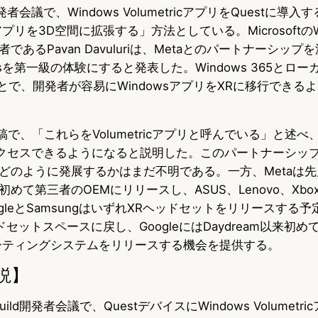
ld開発者会議で、Windows VolumetricアプリをQuestに
u
c
t
アプリを3D空間に拡張する」方法としている。MicrosoftのW
e
e
e
あるPavan Davuluriは、Metaとのパートナーシップを
s
b
n
wsを第一級の体験にすると発表した。Windows 365とロー
ことで、開発者が容易にWindowsアプリをXRに移行できる
k
o
a
y
o
グ投稿で、「これらをVolumetricアプリと呼んでいる」と述
k
 APIにアクセスできるようになると説明した。このパートナーシ
どのように発展するかはまだ不明である。一方、Metaは先
めて第三者のOEMにリリースし、ASUS、Lenovo、Xb
gleとSamsungはいずれXRヘッドセットをリリースする
ッドセットスペースに戻し、GoogleにはDaydream以来初めて独
ーティングシステムをリリースする機会を提供する。
説】
Build開発者会議で、QuestデバイスにWindows Volumet