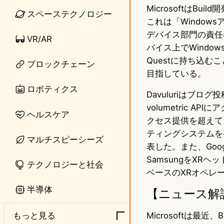
MicrosoftはBui
n
s
スペーステクノロジー
これは「Windows
e
t
デバイス部門の責任者で
VR/AR
o
バイス上でWindo
Questに持ち込む
ブロックチェーン
d
目指している。
o
ロボティクス
Davuluriはブロ
n
volumetric
ヘルスケア
クセス提供を超えて
ティングシステムを初
マルチスピーシーズ
表した。また、Goo
SamsungをXRヘ
テクノロジーと社会
ベースのXRオペレ
半導体
【ニュース解
Microsoftは最近、
もっと見る