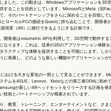
しました。この動きは、Windowsアプリケーションを3D
ることを目的としています。MicrosoftとMeta（旧Fac
て、そのパートナーシップをさらに深めることを目指して
 365とローカルPCの接続をQuestに持ち込むことで、開発者
を拡張現実（XR）に移行できるようにする計画です。
開発者はvolumetric APIを利用して、3D空間で動作す
になります。これは、従来の2Dのアプリケーション体験を
タラクティブな体験を提供することを可能にします。しか
うに発展し、どのような新しい機能やアプリケーションが
界における大きな変化の一部として見ることができます。Met
テムをASUS、Lenovo、Xboxなどの第三者OEMに初
とSamsungが新しいXRヘッドセットをリリースする計画を
い技術とパートナーシップが模索されています。
り、教育、トレーニング、エンターテイメントなど、さま
発が促進される可能性があります。例えば、3D空間でのイ