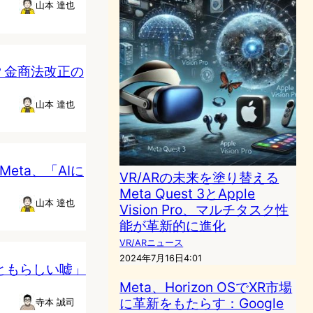
山本 達也
？金商法改正の
山本 達也
Meta、「AIに
VR/ARの未来を塗り替える
Meta Quest 3とApple
山本 達也
Vision Pro、マルチタスク性
能が革新的に進化
VR/ARニュース
2024年7月16日4:01
っともらしい嘘」
Meta、Horizon OSでXR市場
に革新をもたらす：Google
寺本 誠司