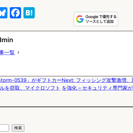
B
F
H
l
a
a
u
c
t
dmin
e
e
e
事一覧
s
b
n
k
o
a
torm-0539」がギフトカー
Next:
フィッシング攻撃激増、
y
o
ドルを窃取、マイクロソフト
を強化 – セキュリティ専門家
k
検索