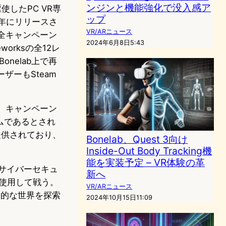
ンジンと機能強化で没入感ア
駆使したPC VR専
ップ
2年にリリースさ
VR/ARニュース
上で全キャンペーン
2024年6月8日5:43
orksの全12レ
nelab上で再
ーザーもSteam
時、キャンペーン
ームであるとされ
が提供されており、
Bonelab、Quest 3向け
Inside-Out Body Tracking機
能を実装予定 – VR体験の革
るサイバーセキュ
新へ
を使用して戦う。
VR/ARニュース
験的な世界を探索
2024年10月15日11:09