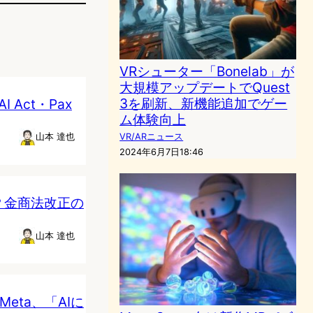
VRシューター「Bonelab」が
大規模アップデートでQuest
3を刷新、新機能追加でゲー
Act・Pax
ム体験向上
VR/ARニュース
山本 達也
2024年6月7日18:46
？金商法改正の
山本 達也
Meta、「AIに