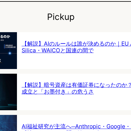
Pickup
【解説】AIのルールは誰が決めるのか｜EU AI 
Silica・WAICOと国連の間で
【解説】暗号資産は有価証券になったのか
成立と「お墨付き」の危うさ
AI福祉研究が主流へ─Anthropic・Google・