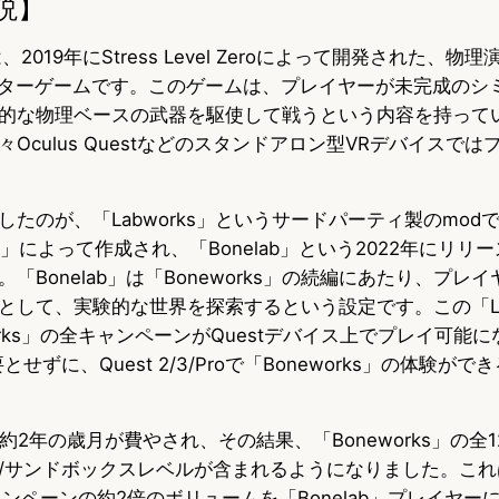
説】
は、2019年にStress Level Zeroによって開発された、
ューターゲームです。このゲームは、プレイヤーが未完成のシ
的な物理ベースの武器を駆使して戦うという内容を持って
Oculus Questなどのスタンドアロン型VRデバイスで
たのが、「Labworks」というサードパーティ製のmodで
64」によって作成され、「Bonelab」という2022年にリリ
「Bonelab」は「Boneworks」の続編にあたり、プレ
して、実験的な世界を探索するという設定です。この「Labw
orks」の全キャンペーンがQuestデバイス上でプレイ可能
せずに、Quest 2/3/Proで「Boneworks」の体験が
約2年の歳月が費やされ、その結果、「Boneworks」の全
/サンドボックスレベルが含まれるようになりました。これ
」キャンペーンの約2倍のボリュームを「Bonelab」プレイヤ