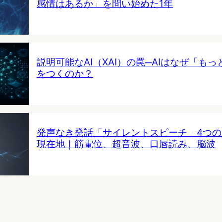
感情はあるか」を問い始めた1年
説明可能なAI（XAI）の罠─AIはなぜ「も
をつくのか？
発声なき発話「サイレントスピーチ」4つ
現在地｜筋電位、超音波、口唇読み、脳波