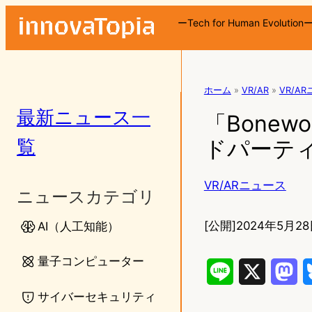
ーTech for Human Evolution
ホーム
»
VR/AR
»
VR/A
最新ニュース一
「Bonew
覧
ドパーティ製
VR/ARニュース
ニュースカテゴリ
[公開]
2024年5月28
AI（人工知能）
量子コンピューター
L
X
M
サイバーセキュリティ
i
a