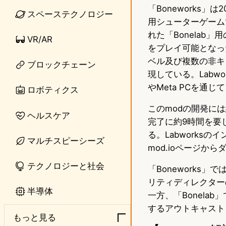
「Boneworks」は
n
s
スペーステクノロジー
用シューターゲーム
e
t
れた「Bonelab」
VR/AR
o
をプレイ可能となった
ベル及び複数の非キ
ブロックチェーン
d
現している。Labwor
o
やMeta PCを通
ロボティクス
n
このmodの開発には
ヘルスケア
完了に約9時間を要し
る。Labworks
マルチスピーシーズ
mod.ioページ
テクノロジーと社会
「Bonework
リティディレクターの
半導体
一方、「Bonela
するアウトキャスト
もっと見る