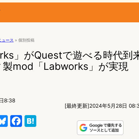
ー
Rニュース
»
個別投稿
orks」がQuestで遊べる時代
mod「Labworks」が実現
日8:38
[最終更新]
2024年5月28日 08:
B
F
H
l
a
a