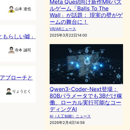
Meta Quest向け新作MRパズ
ルゲーム「Balls To The
山本 達也
Wall」が話題： 現実の壁がゲ
ームの舞台に！
VR/ARニュース
っともらしい嘘」
2025年3月22日14:00
寺本 誠司
のアプローチと
Qwen3-Coder-Next登場：
りょうとく
80Bパラメータでも3Bだけ稼
働、ローカル実行可能なコー
ディングAI
AI（人工知能）ニュース
2026年2月4日14:56