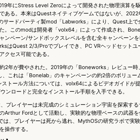
2019年にStress Level Zeroによって開発された物理演算を
u
c
t
である。本来はQuestネイティブゲームではないが、202
e
e
e
用のサードパーティ製mod「Labworks」により、Quest
s
b
n
。このmodは開発者「volx64」によって作成され、Bonew
ャンペーン/サンドボックスレベルを含む全キャンペーンをBo
k
o
a
ksはQuest 2/3/Proでプレイでき、PC VRヘッドセットユ
y
o
じてアクセス可能である。
k
約2年が費やされた。2019年の「Boneworks」レビュー
、これは「Bonelab」のキャンペーンの約2倍のボリュ
のインストール方法については、volx64によるビデオガイド
からダウンロードと完全なインストール手順を入手できる。
s」では、プレイヤーは未完成のシミュレーション宇宙を探索す
Arthur Fordとして活動し、実験的な物理ベースの武器
b」では、プレイヤーは死から逃れ、MythOSの研究ラボで実
を操作する。