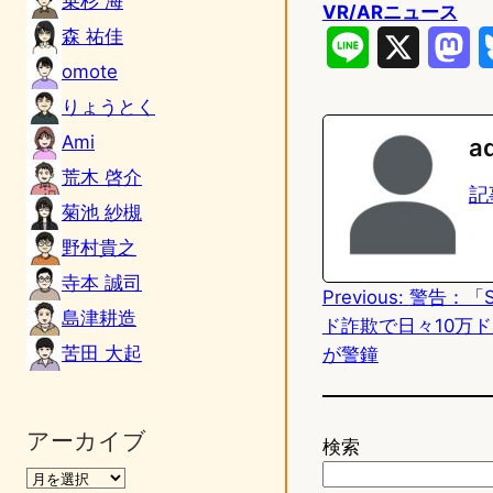
乗杉 海
VR/ARニュース
森 祐佳
L
X
M
omote
i
a
りょうとく
n
s
Ami
a
e
t
荒木 啓介
記
菊池 紗槻
o
野村貴之
d
寺本 誠司
Previous:
警告：「S
o
島津耕造
ド詐欺で日々10万
n
苦田 大起
が警鐘
アーカイブ
検索