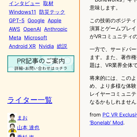
インタビュー
取材
意味します。
Windows11
防災テック
この技術のポジティ
GPT-5
Google
Apple
演算とゲームプレイ
AWS
OpenAI
Anthropic
がVRコミュニティ
Meta
Microsoft
Android XR
Nvidia
総説
一方で、サードパー
ます。また、著作権
題は、VR業界全体
将来的には、このよ
め、より多様な体験
レイヤーコミュニテ
ライター一覧
なるかもしれません
from
PC VR Exclusi
まお
‘Bonelab’ Mod
.
山本 達也