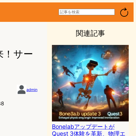
検
索
関連記事
到来！サー
admin
38
Bonelabアップデートが
Quest 3体験を革新、物理エ