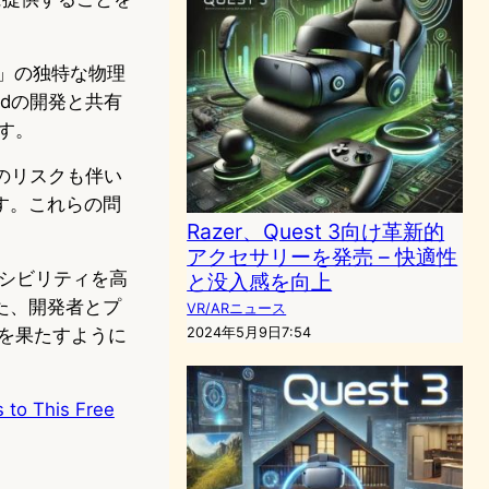
s」の独特な物理
dの開発と共有
す。
のリスクも伴い
す。これらの問
Razer、Quest 3向け革新的
アクセサリーを発売 – 快適性
セシビリティを高
と没入感を向上
た、開発者とプ
VR/ARニュース
を果たすように
2024年5月9日7:54
 to This Free