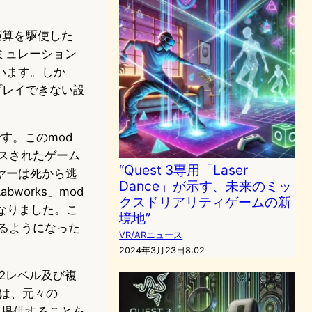
物理演算を駆使した
ミュレーション
います。しか
はプレイできない設
す。このmod
ースされたゲーム
“Quest 3専用「Laser
イヤーは死から逃
Dance」が示す、未来のミッ
orks」mod
クスドリアリティゲームの新
になりました。こ
境地”
できるようになった
VR/ARニュース
2024年3月23日8:02
12レベル及び複
は、元々の
ーに提供することを