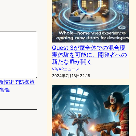
Quest 3が家全体での混合現
実体験を可能に、開発者への
新たな扉が開く
VR/ARニュース
2024年7月18日22:15
新技術で防御策
が警鐘