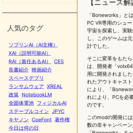
【ニュース解
「Boneworks」と
PC VR専用のシ
人気のタグ
宇宙を探索し、実験
し、このゲームは元々
ソブリンAI（AI主権）
計でした。
XAI（説明可能AI）
そこに変革をもたらし
RAI（責任あるAI）
CES
は、開発者「volx
良書紹介
映画紹介
用に開発されました。
スペースデブリ
れたアウトキャストと
ランサムウェア
XREAL
により、「Bonew
政策
NotebookLM
れにより、PCを必要と
全固体電池
フィジカルAI
のです。
ステーブルコイン
JPYC
このmodの開発には
キヤノン
CoeFont
著作権
数の非キャンペーン
今日は何の日
「Boneworks