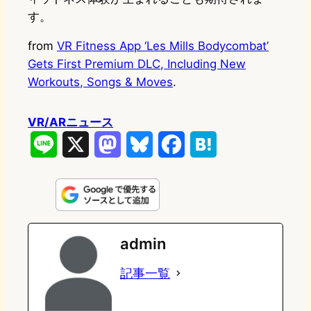
す。
from
VR Fitness App ‘Les Mills Bodycombat’
Gets First Premium DLC, Including New
Workouts, Songs & Moves
.
VR/ARニュース
L
X
M
B
F
H
i
a
l
a
a
n
s
u
c
t
e
t
e
e
e
admin
o
s
b
n
記事一覧
d
k
o
a
o
y
o