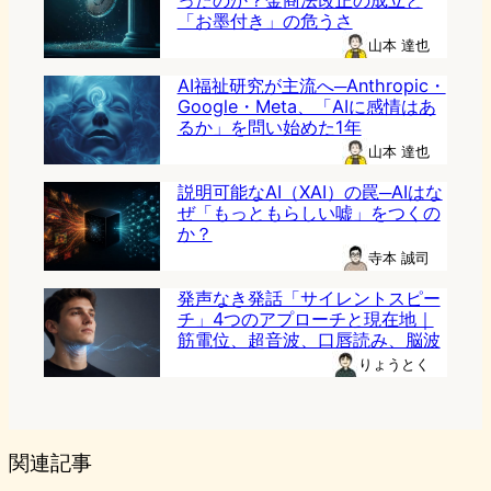
ったのか？金商法改正の成立と
「お墨付き」の危うさ
山本 達也
AI福祉研究が主流へ─Anthropic・
Google・Meta、「AIに感情はあ
るか」を問い始めた1年
山本 達也
説明可能なAI（XAI）の罠─AIはな
ぜ「もっともらしい嘘」をつくの
か？
寺本 誠司
発声なき発話「サイレントスピー
チ」4つのアプローチと現在地｜
筋電位、超音波、口唇読み、脳波
りょうとく
関連記事