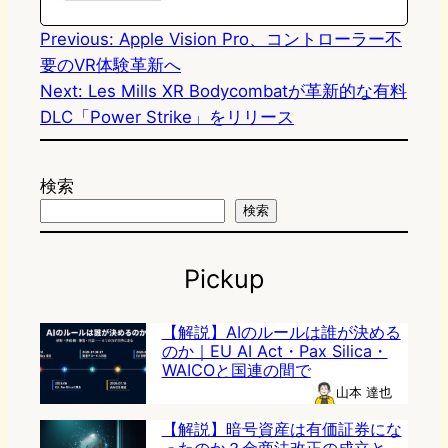
n
k
Previous:
Apple Vision Pro、コントローラー不
要のVR体験革新へ
Next:
Les Mills XR Bodycombatが革新的な有料
DLC「Power Strike」をリリース
検索
検索
Pickup
【解説】AIのルールは誰が決める
のか｜EU AI Act・Pax Silica・
WAICOと国連の間で
山本 達也
【解説】暗号資産は有価証券にな