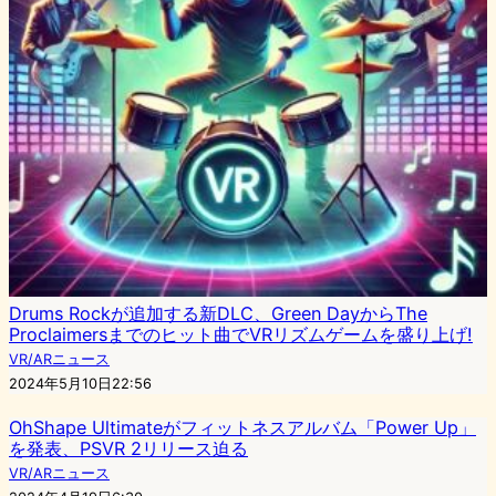
Drums Rockが追加する新DLC、Green DayからThe
Proclaimersまでのヒット曲でVRリズムゲームを盛り上げ!
VR/ARニュース
2024年5月10日22:56
OhShape Ultimateがフィットネスアルバム「Power Up」
を発表、PSVR 2リリース迫る
VR/ARニュース