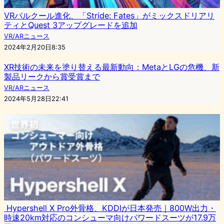
VRパルクール進化、「Stride: Fates」がミックスドリアリ
ティとQuest 3アップグレードを追加
VR/ARニュース
2024年2月20日8:35
XR技術の未来を塗り替える最新動向：MetaとLGの危機、新
製品リークから賞受賞まで
VR/ARニュース
2024年5月28日22:41
Hypershell X Pro外骨格、KDDIが日本発売｜800W出力・
時速20km対応のコンシューマ向けパワードスーツが17.9万