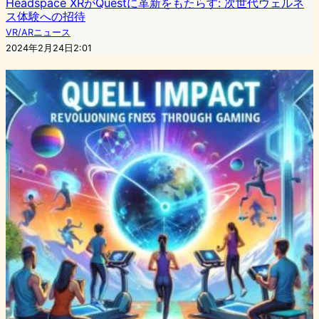
Headspace XRがQuestに革新をもたらす: 次世代ウェルネ
ス体験への招待
VR/ARニュース
2024年2月24日2:01