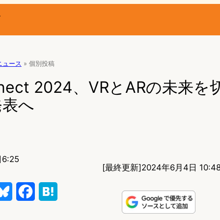
ー
Rニュース
»
個別投稿
onnect 2024、VRとARの未来
発表へ
6:25
[最終更新]
2024年6月4日 10:4
B
F
H
l
a
a