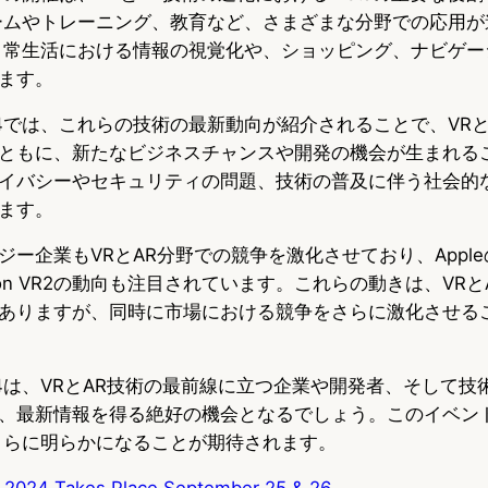
ームやトレーニング、教育など、さまざまな分野での応用が
日常生活における情報の視覚化や、ショッピング、ナビゲー
ます。
t 2024では、これらの技術の最新動向が紹介されることで、VR
ともに、新たなビジネスチャンスや開発の機会が生まれる
イバシーやセキュリティの問題、技術の普及に伴う社会的
ます。
企業もVRとAR分野での競争を激化させており、AppleのVis
yStation VR2の動向も注目されています。これらの動きは、V
ありますが、同時に市場における競争をさらに激化させる
t 2024は、VRとAR技術の最前線に立つ企業や開発者、そして
、最新情報を得る絶好の機会となるでしょう。このイベント
さらに明らかになることが期待されます。
 2024 Takes Place September 25 & 26
.