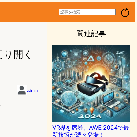
検
索
関連記事
を切り開く
admin
8
VR界を席巻、AWE 2024で最
新技術が続々登場！