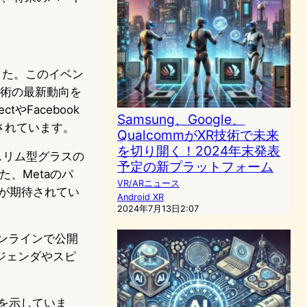
。
れました。このイベン
）技術の最新動向を
やFacebook
Samsung、Google、
催されています。
QualcommがXR技術で未来
を切り開く！2024年末発表
スリム型グラスの
予定の新プラットフォーム
た、Metaのパ
VR/ARニュース
報が期待されてい
Android XR
2024年7月13日2:07
でオンラインで公開
ジェンダやスピ
役割を示していま