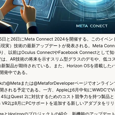
25日と26日にMeta Connect 2024を開催する。このイ
現実）技術の最新アップデートが発表される。Meta Connec
前はOculus ConnectやFacebook Connectとし
トでは、AR技術の将来を示すスリム型グラスのデモや、低コ
などの新製品が期待されている。また、Horizon OSを搭載し
開発中である。
okの@Metaまたは@MetaforDeveloperページでオンラ
れる予定である。一方、Appleは6月中旬にWWDCでVisi
o 4SはQuest 2に対抗するためのコスト競争力を持つ製品
tion VR2は8月にPCサポートを追加する新しいアダプタをリ
 StoreとHorizonのプロジェクトの紹介、新機能のアップデ