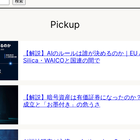
検索
Pickup
【解説】AIのルールは誰が決めるのか｜EU AI 
Silica・WAICOと国連の間で
【解説】暗号資産は有価証券になったのか
成立と「お墨付き」の危うさ