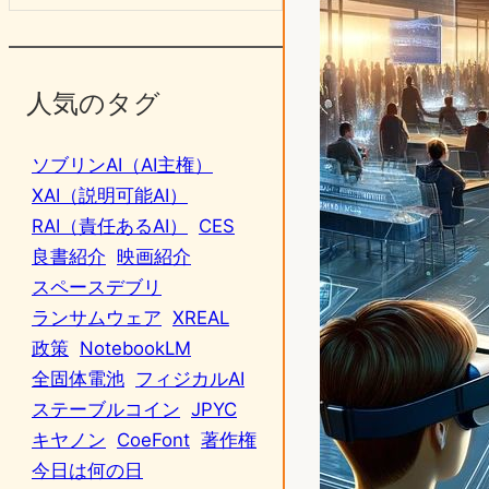
人気のタグ
ソブリンAI（AI主権）
XAI（説明可能AI）
RAI（責任あるAI）
CES
良書紹介
映画紹介
スペースデブリ
ランサムウェア
XREAL
政策
NotebookLM
全固体電池
フィジカルAI
ステーブルコイン
JPYC
キヤノン
CoeFont
著作権
今日は何の日