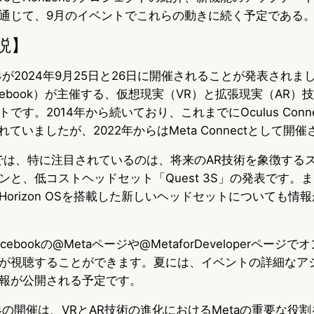
通じて、9月のイベントでこれらの動きに続く予定である
説】
t 2024が2024年9月25日と26日に開催されることが発表さ
acebook）が主催する、仮想現実（VR）と拡張現実（AR
す。2014年から続いており、これまでにOculus Connect
られていましたが、2022年からはMeta Connectとして開
トでは、特に注目されているのは、将来のAR技術を象徴する
と、低コストヘッドセット「Quest 3S」の発表です。ま
orizon OSを搭載した新しいヘッドセットについても情
ebookの@Metaページや@MetaforDeveloperページ
が視聴することができます。夏には、イベントの詳細なア
報が公開される予定です。
t 2024の開催は、VRとAR技術の進化におけるMetaの重要な