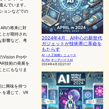
進んでいます。
ションなどでの
とARの将来に対
ことが期待され
2024年4月、AI中心の新世代
な影響など、考
ガジェットが技術界に革命を
もたらす
AI（人工知能）ニュース
ion Proや
Ai Pin
オンデバイスAI
RとAR技術の発展を
2024年4月3日21:07
ことにもなりま
技術に興味を持つ
を通じて、VR