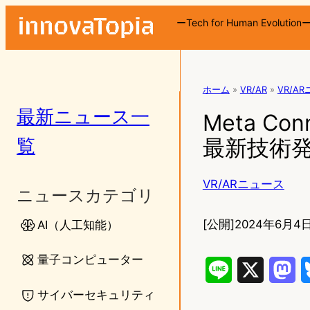
ーTech for Human Evolution
ホーム
»
VR/AR
»
VR/A
最新ニュース一
Meta C
覧
最新技術
VR/ARニュース
ニュースカテゴリ
[公開]
2024年6月4日
AI（人工知能）
量子コンピューター
L
X
M
サイバーセキュリティ
i
a