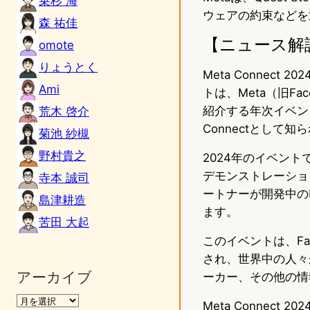
乗杉 海
ウェアの約束などを
森 祐佳
【ニュース解
omote
りょうとく
Meta Connec
Ami
トは、Meta（旧F
紹介する年次イベントで
荒木 啓介
Connectとして知
菊池 紗槻
野村貴之
2024年のイベン
デモンストレーション
寺本 誠司
ートナーが開発中のH
島津耕造
ます。
苦田 大起
このイベントは、Fac
され、世界中の人々
アーカイブ
ーカー、その他の情
Meta Connec