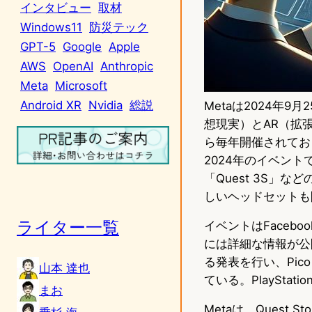
インタビュー
取材
Windows11
防災テック
GPT-5
Google
Apple
AWS
OpenAI
Anthropic
Meta
Microsoft
Android XR
Nvidia
総説
Metaは2024年9月
想現実）とAR（拡張
ら毎年開催されており、以
2024年のイベン
「Quest 3S」
しいヘッドセットも
ライター一覧
イベントはFacebo
には詳細な情報が公開さ
る発表を行い、Pic
山本 達也
ている。PlaySta
まお
Metaは、Quest