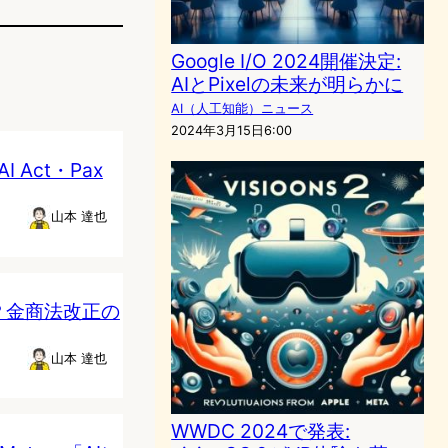
Google I/O 2024開催決定:
AIとPixelの未来が明らかに
AI（人工知能）ニュース
2024年3月15日6:00
Act・Pax
山本 達也
？金商法改正の
山本 達也
WWDC 2024で発表: