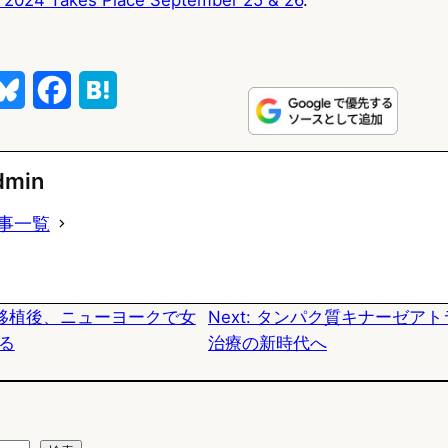
B
F
H
l
a
a
u
c
t
dmin
e
e
e
事一覧
s
b
n
k
o
a
移植後、ニューヨークで女
Next:
タンパク質キナーゼアト
y
o
る
治療の新時代へ
k