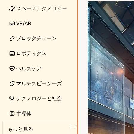
n
s
スペーステクノロジー
e
t
VR/AR
o
ブロックチェーン
d
o
ロボティクス
n
ヘルスケア
マルチスピーシーズ
テクノロジーと社会
半導体
もっと見る