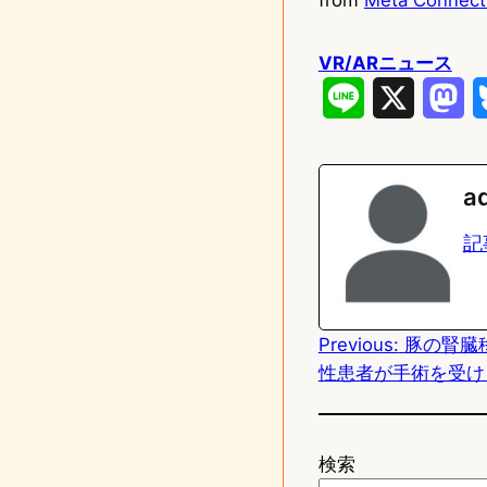
VR/ARニュース
L
X
M
i
a
n
s
a
e
t
記
o
d
Previous:
豚の腎臓
o
性患者が手術を受け
n
検索