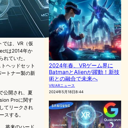
ベントでは、VR（仮
tは2014年か
て知られていた。
2024年春、VRゲーム界に
ストヘッドセット
BatmanとAlienが躍動！新技
たパートナー製の新
術との融合で未来へ
VR/ARニュース
インで公開され、夏
2024年5月18日8:44
on Proに関す
としてリークされ
リースする。
ート、将来のハード