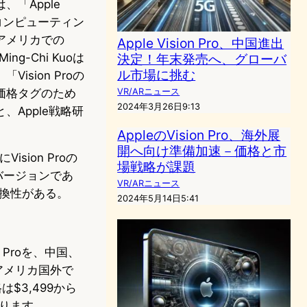
、「Apple
間コンピューティン
アメリカでの
Apple Vision Pro、中国進出
g-Chi Kuoは
決定！年末発売へ、グローバ
ル市場に挑む
ision Proの
価格タグのため
VR/ARニュース
2024年3月26日9:13
Apple戦略研
AppleのVision Pro、海外展
開へ向け準備加速－価格と市
sion Proの
場戦略が課題
新バージョンであ
VR/ARニュース
互換性がある。
2024年5月14日5:41
 Proを、中国、
アメリカ国外で
$3,499から
なります。