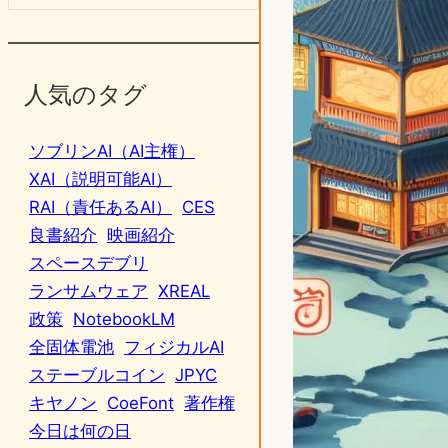
人気のタグ
ソブリンAI（AI主権）
XAI（説明可能AI）
RAI（責任あるAI）
CES
良書紹介
映画紹介
スペースデブリ
ランサムウェア
XREAL
政策
NotebookLM
全固体電池
フィジカルAI
ステーブルコイン
JPYC
キヤノン
CoeFont
著作権
今日は何の日