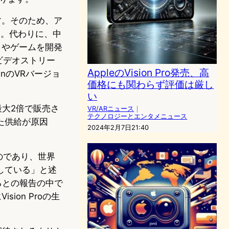
す。そのため、ア
せん。代わりに、中
プリやゲームを開発
ビデオストリー
AppleのVision Pro発売、高
yinのVRバージョ
価格にも関わらず評価は厳し
い
最大2倍で販売さ
VR/ARニュース
｜
テクノロジーとエンタメニュース
た供給が原因
2024年2月7日21:40
なものであり、世界
している」と述
いるとの報告の中で
sion Proの生