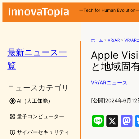
ーTech for Human Evolution
ホーム
»
VR/AR
»
VR/A
最新ニュース一
Apple 
覧
と地域固
VR/ARニュース
ニュースカテゴリ
[公開]
2024年6月12
AI（人工知能）
量子コンピューター
L
X
M
サイバーセキュリティ
i
a