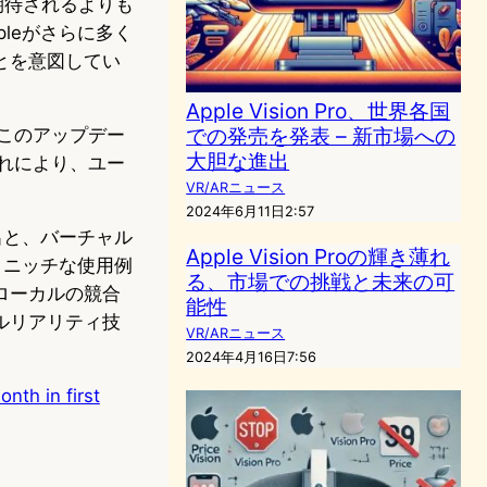
に期待されるよりも
leがさらに多く
とを意図してい
Apple Vision Pro、世界各国
での発売を発表 – 新市場への
た。このアップデー
大胆な進出
これにより、ユー
VR/ARニュース
2024年6月11日2:57
創出と、バーチャル
Apple Vision Proの輝き薄れ
とニッチな使用例
る、市場での挑戦と未来の可
ローカルの競合
能性
ルリアリティ技
VR/ARニュース
2024年4月16日7:56
nth in first