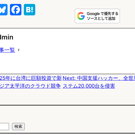
B
F
H
l
a
a
u
c
t
dmin
e
e
e
事一覧
s
b
n
k
o
a
025年に台湾に巨額投資で新
Next:
中国支援ハッカー、全世界のF
y
o
ジア太平洋のクラウド競争
ステム20,000台を侵害
k
検索