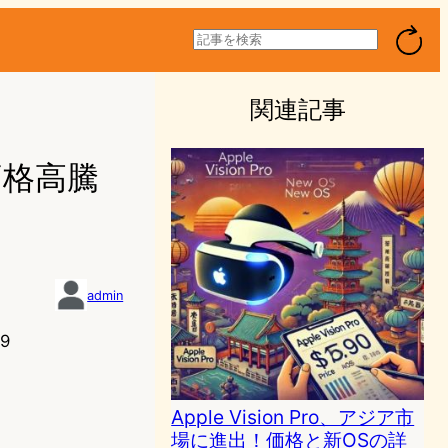
検
索
関連記事
！価格高騰
admin
9
Apple Vision Pro、アジア市
場に進出！価格と新OSの詳