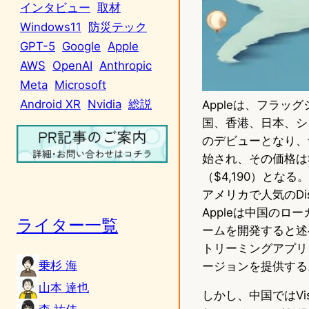
インタビュー
取材
Windows11
防災テック
GPT-5
Google
Apple
AWS
OpenAI
Anthropic
Meta
Microsoft
Android XR
Nvidia
総説
Appleは、フラッグ
国、香港、日本、シ
のデビューとなり、予
始され、その価格は$
（$4,190）とな
アメリカで人気のDis
Appleは中国のロー
ライター一覧
ームを開発すると述
トリーミングアプリ「Te
乗杉 海
ージョンを提供する
山本 達也
しかし、中国ではVi