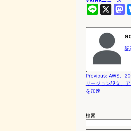
L
X
M
i
a
n
s
a
e
t
記
o
d
Previous:
AWS、2
o
リージョン設立、ア
n
を加速
検索