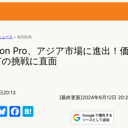
ー
Rニュース
»
個別投稿
Vision Pro、アジア市場に進出
有の挑戦に直面
日20:13
[最終更新]
2024年6月12日 20:2
B
F
H
l
a
a