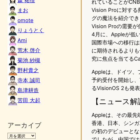
森 祐佳
れていることがCNBC
Vision Pro
まお
グの魔法を紹介でき
omote
Vision Proの
りょうとく
4月に、Appleが低
Ami
国際市場への移行は
荒木 啓介
に期待されるよりも
究に焦点を当てるCana
菊池 紗槻
野村貴之
Appleは、ドイツ、
予約受付を開始し、7
寺本 誠司
るVisionOS 
島津耕造
【ニュース解
苦田 大起
Appleは、その最先
香港、日本、シンガ
アーカイブ
の初のデビューとな
でしたが、中国では最