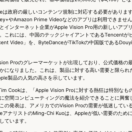
pleは政府の厳しいコンテンツ規制に対応する必要がありま
ey+やAmazon Prime Videoなどのアプリは利用できま
インターネット企業がApple Vision Pro用の新しいア
。これには、中国のテックジャイアントであるTencentが
nt Video」を、ByteDanceがTikTokの中国版であるDou
sion Proのグレーマーケットが出現しており、公式価格の
かになりました。これは、製品に対する高い需要と限られ
pple製品の人気の高さを示しています。
Tim Cookは、「Apple Vision Proに対する熱狂は特別
に空間コンピューティングの魔法を紹介できることに興奮
の発表は、アメリカでのVision Proの需要が低迷して
アナリストのMing-Chi Kuoは、Appleが低い需要のためにVi
しています。