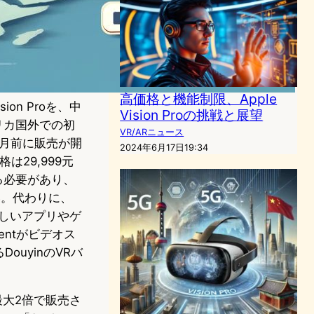
高価格と機能制限、Apple
on Proを、中
Vision Proの挑戦と展望
リカ国外での初
VR/ARニュース
ヶ月前に販売が開
2024年6月17日19:34
29,999元
する必要があり、
ない。代わりに、
の新しいアプリやゲ
ntがビデオス
DouyinのVRバ
最大2倍で販売さ