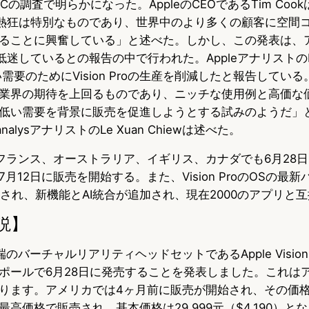
の調査で明らかになった。AppleのCEOであるTim Cookは
に対する熱狂は特別なものであり、世界中のより多くの顧客に空
ることに興奮している」と述べた。しかし、この発表は、
需要が低迷しているとの報告の中で行われた。AppleアナリストのMin
い需要のためにVision Proの生産を削減したと報告している。「V
業界の期待を上回るものであり、ニッチな使用例と高価な
低い需要を背景に販売を促進しようとする試みのようだ」と、
lysアナリストのLe Xuan Chiewは述べた。
フランス、オーストラリア、イギリス、カナダでも6月28日にVi
月12日に販売を開始する。また、Vision ProのOSの最
2も発表され、新機能とAI統合が追加され、現在2000のアプリと
説】
端のバーチャルリアリティヘッドセットであるApple Vision
ポールで6月28日に発売することを発表しました。これは
ります。アメリカでは4ヶ月前に販売が開始され、その価格は
高価格で販売され、基本価格は29,999元（$4,190）と