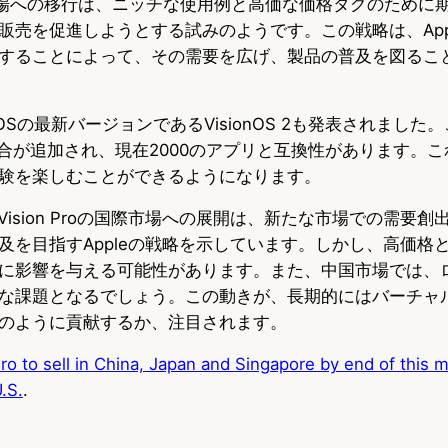
の国際市場への移行は、ニッチな使用例と高価な価格タグのため
販売を促進しようとする試みのようです。この戦略は、App
することによって、その需要を広げ、製品の普及を図るこ
roのOSの最新バージョンであるVisionOS 2も発表されまし
統合が追加され、現在2000のアプリと互換性があります。
験を楽しむことができるようになります。
e Vision Proの国際市場への展開は、新たな市場での需要
及を目指すAppleの戦略を示しています。しかし、高価格
に影響を与える可能性があります。また、中国市場では、
な課題となるでしょう。この動きが、長期的にはバーチャ
のように貢献するか、注目されます。
ro to sell in China, Japan and Singapore by end of this mo
.S.
.