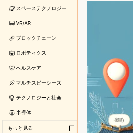
n
s
スペーステクノロジー
e
t
VR/AR
o
ブロックチェーン
d
o
ロボティクス
n
ヘルスケア
マルチスピーシーズ
テクノロジーと社会
半導体
もっと見る