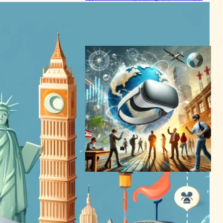
細公開
VR/ARニュース
2024年6月29日4:00
Apple Vision Pro、世界各国
で販売開始！価格と市場の課
題に直面
VR/ARニュース