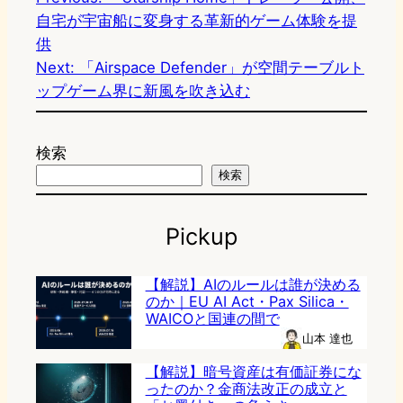
自宅が宇宙船に変身する革新的ゲーム体験を提
供
Next:
「Airspace Defender」が空間テーブルト
ップゲーム界に新風を吹き込む
検索
検索
Pickup
【解説】AIのルールは誰が決める
のか｜EU AI Act・Pax Silica・
WAICOと国連の間で
山本 達也
【解説】暗号資産は有価証券にな
ったのか？金商法改正の成立と