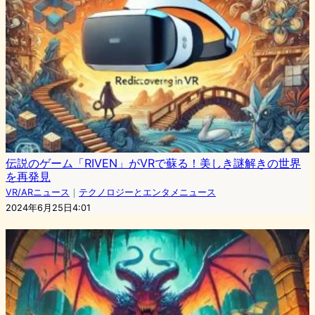
伝説のゲーム「RIVEN」がVRで蘇る！美しき謎解きの世界
を再発見
VR/ARニュース
｜
テクノロジーとエンタメニュース
2024年6月25日4:01