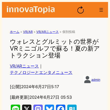
ホーム
»
VR/AR
»
VR/ARニュース
»
個別投稿
ウォレスとグルミットの世界が
VRミニゴルフで蘇る！夏の新ア
トラクション登場
VR/ARニュース
｜
テクノロジーとエンタメニュース
admin
[公開]
2024年6月27日5:17
[最終更新]
2024年6月27日 05:53
L
X
M
B
F
H