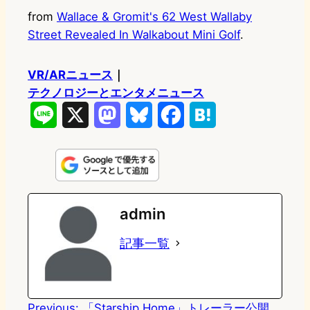
from
Wallace & Gromit's 62 West Wallaby
Street Revealed In Walkabout Mini Golf
.
VR/ARニュース
｜
テクノロジーとエンタメニュース
L
X
M
B
F
H
i
a
l
a
a
n
s
u
c
t
e
t
e
e
e
admin
o
s
b
n
記事一覧
d
k
o
a
o
y
o
n
k
Previous:
「Starship Home」トレーラー公開、