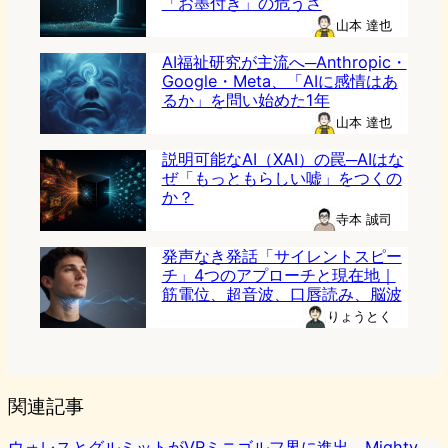
「お墨付き」の危うさ
山本 達也
AI福祉研究が主流へ─Anthropic・
Google・Meta、「AIに感情はあ
るか」を問い始めた1年
山本 達也
説明可能なAI（XAI）の罠─AIはな
ぜ「もっともらしい嘘」をつくの
か？
寺本 誠司
発声なき発話「サイレントスピー
チ」4つのアプローチと現在地｜
筋電位、超音波、口唇読み、脳波
りょうとく
関連記事
ウォレスとグルミットがVRミニゴルフ界に進出、Mighty