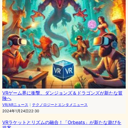
VRゲーム界に衝撃、ダンジョンズ＆ドラゴンズが新たな冒
険へ
VR/ARニュース
｜
テクノロジーとエンタメニュース
2024年1月24日22:30
VRラケットとリズムの融合！「Orbeats」が新たな遊びを
提案