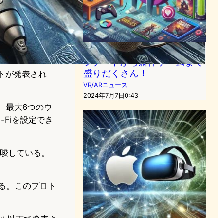
VR業界最新動向：Questアッ
プデートから新作ゲームまで
盛りだくさん！
ートが発表され
VR/ARニュース
2024年7月7日0:43
り、最大6つのウ
Fiを設定でき
示唆している。
。
ある。このプロト
。