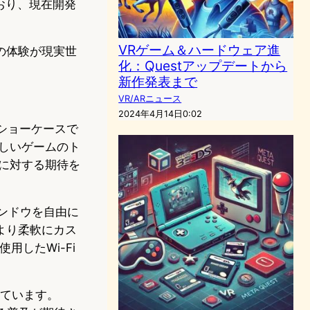
しており、現在開発
VRゲーム＆ハードウェア進
の体験が現実世
化：Questアップデートから
新作発表まで
VR/ARニュース
2024年4月14日0:02
のショーケースで
しいゲームのト
に対する期待を
ィンドウを自由に
より柔軟にカス
したWi-Fi
しています。