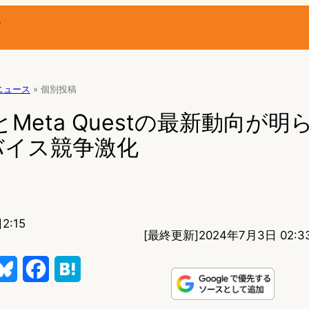
ー
Rニュース
»
個別投稿
とMeta Questの最新動向が明
バイス競争激化
2:15
[最終更新]
2024年7月3日 02:3
B
F
H
l
a
a