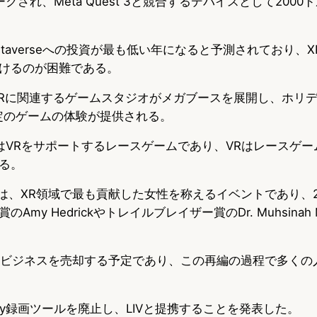
リークされ、Meta Quest 3と競合するデバイスとして200
/metaverseへの投資が最も低い年になると予測されており、
けるのが困難である。
は、XRに関連するゲームスタジオがメガブースを展開し、ホリ
予定のゲームの体験が提供される。
sa EvoはVRをサポートするレースゲームであり、VRはレース
る。
wardsは、XR領域で最も貢献した女性を称えるイベントであり、
my Hedrickやトレイルブレイザー賞のDr. Muhsinah 
手の追跡ビジネスを売却する予定であり、この再編の過程で多く
Reality録画ツールを廃止し、LIVと提携することを発表した。