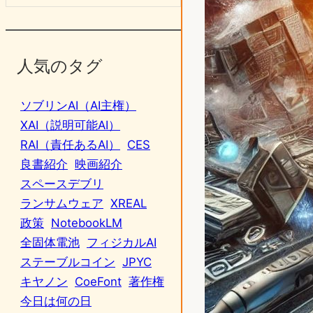
人気のタグ
ソブリンAI（AI主権）
XAI（説明可能AI）
RAI（責任あるAI）
CES
良書紹介
映画紹介
スペースデブリ
ランサムウェア
XREAL
政策
NotebookLM
全固体電池
フィジカルAI
ステーブルコイン
JPYC
キヤノン
CoeFont
著作権
今日は何の日