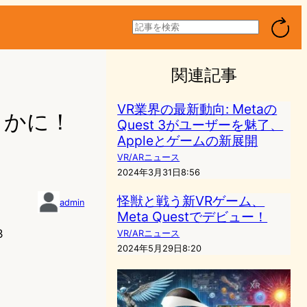
検
索
関連記事
VR業界の最新動向: Metaの
らかに！
Quest 3がユーザーを魅了、
Appleとゲームの新展開
VR/ARニュース
2024年3月31日8:56
怪獣と戦う新VRゲーム、
admin
Meta Questでデビュー！
3
VR/ARニュース
2024年5月29日8:20