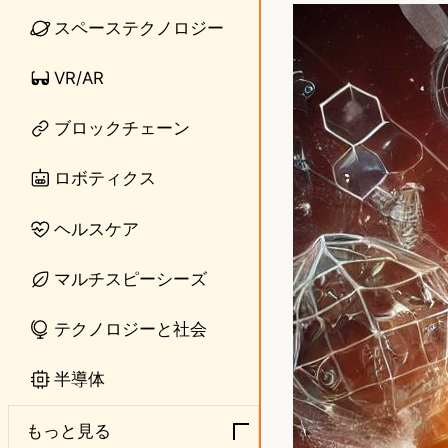
n
s
スペーステクノロジー
e
t
VR/AR
o
ブロックチェーン
d
o
ロボティクス
n
ヘルスケア
マルチスピーシーズ
テクノロジーと社会
半導体
もっと見る