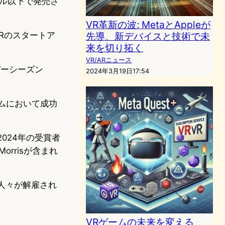
0ドル以下で発売さ
VR革新の波: MetaとAppleが
XRのスタートア
先導、新デバイスと技術で未
来を切り拓く
VR/ARニュース
デーシーズン
2024年3月19日17:54
ゲームにおいて成功
2024年の受賞者
Morrisが含まれ
の人々が解雇され
VRゲームの未来を変える