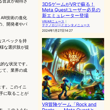
なる普及が期待さ
3DSゲームがVRで蘇る！
Meta Questユーザー必見の
新エミュレーター登場
AR技術の進化
VR/ARニュース
｜
の、開発者やパ
テクノロジーとエンタメニュース
2024年1月27日14:27
能なスペックを持
多様な選択肢が提
挑戦的な状況です。
じて、業界の成
ます。このイニ
手に取ることが
VR冒険ゲーム「Rock and
Roots」、Meta Questと
です。このような