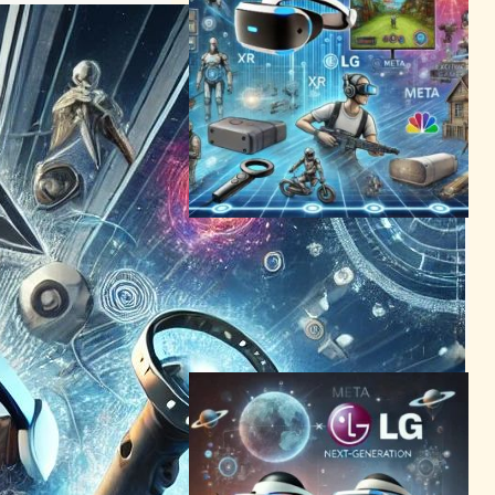
VR業界最新動向: LGとMeta
の開発遅延から新ゲームまで
の全貌
VR/ARニュース
2024年5月26日8:19