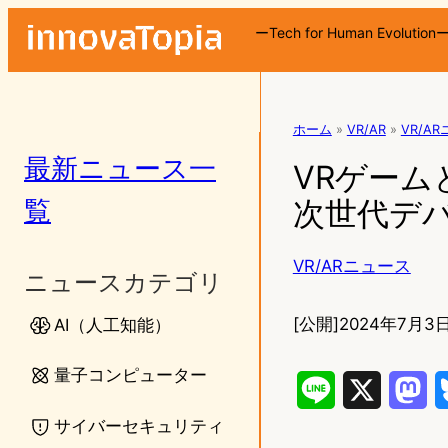
ーTech for Human Evolution
ホーム
»
VR/AR
»
VR/A
最新ニュース一
VRゲーム
覧
次世代デ
VR/ARニュース
ニュースカテゴリ
[公開]
2024年7月3日
AI（人工知能）
量子コンピューター
L
X
M
サイバーセキュリティ
i
a