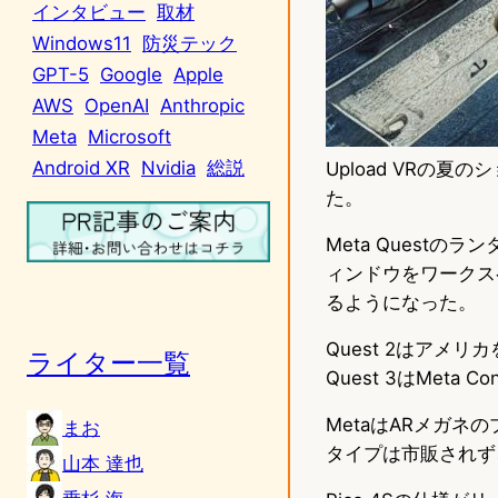
インタビュー
取材
Windows11
防災テック
GPT-5
Google
Apple
AWS
OpenAI
Anthropic
Meta
Microsoft
Android XR
Nvidia
総説
Upload VRの
た。
Meta Quest
ィンドウをワークス
るようになった。
Quest 2はアメ
ライター一覧
Quest 3はMet
MetaはARメガネ
まお
タイプは市販されず
山本 達也