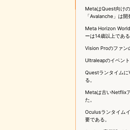
MetaはQues
「Avalanche」
Meta Horizo
ーは14歳以上であ
Vision Pro
Ultraleapの
Questランタイム
る。
Metaは古いNetf
た。
Oculusランタ
要である。