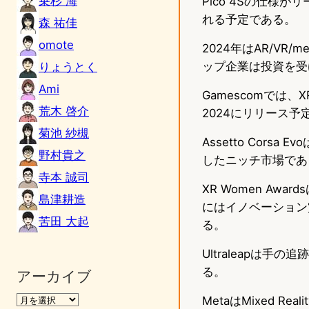
乗杉 海
Pico 4Sの仕様が
れる予定である。
森 祐佳
omote
2024年はAR/VR
ップ企業は投資を受
りょうとく
Ami
Gamescomで
荒木 啓介
2024にリリース
菊池 紗槻
Assetto Cor
野村貴之
したニッチ市場であ
寺本 誠司
XR Women A
島津耕造
にはイノベーション賞のA
苦田 大起
る。
Ultraleapは
る。
アーカイブ
MetaはMixed 