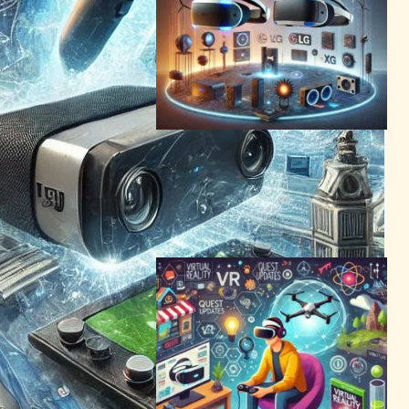
次世代XRデバイス開発で
MetaとLGがタッグ、VR業界
の最新動向を総ざらい
VR/ARニュース
2024年3月3日4:13