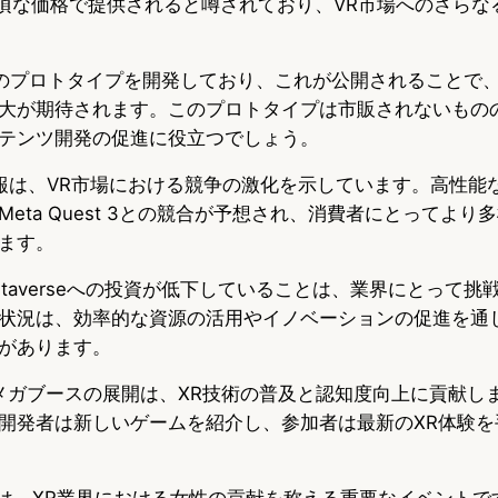
より手頃な価格で提供されると噂されており、VR市場へのさら
ガネのプロトタイプを開発しており、これが公開されることで、
大が期待されます。このプロトタイプは市販されないもの
テンツ開発の促進に役立つでしょう。
ク情報は、VR市場における競争の激化を示しています。高性
eta Quest 3との競合が予想され、消費者にとってより
ます。
R/metaverseへの投資が低下していることは、業界にとって
状況は、効率的な資源の活用やイノベーションの促進を通
があります。
XRメガブースの展開は、XR技術の普及と認知度向上に貢献し
開発者は新しいゲームを紹介し、参加者は最新のXR体験を
wardsは、XR業界における女性の貢献を称える重要なイベント