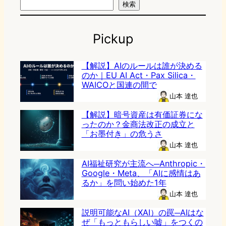
検索
Pickup
【解説】AIのルールは誰が決める
のか｜EU AI Act・Pax Silica・
WAICOと国連の間で
山本 達也
【解説】暗号資産は有価証券にな
ったのか？金商法改正の成立と
「お墨付き」の危うさ
山本 達也
AI福祉研究が主流へ─Anthropic・
Google・Meta、「AIに感情はあ
るか」を問い始めた1年
山本 達也
説明可能なAI（XAI）の罠─AIはな
ぜ「もっともらしい嘘」をつくの