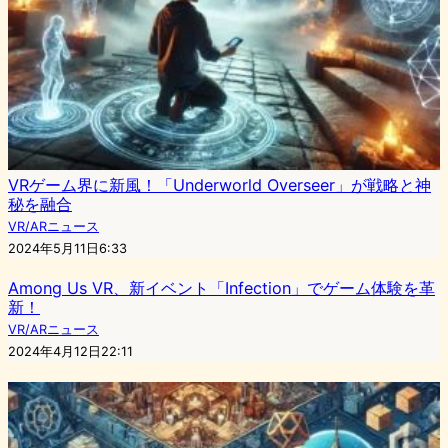
VRゲーム界に新風！「Underworld Overseer」が戦略と神
秘を融合
VR/ARニュース
2024年5月11日6:33
Among Us VR、新イベント「Infection」でゲーム体験を革
新！
VR/ARニュース
2024年4月12日22:11