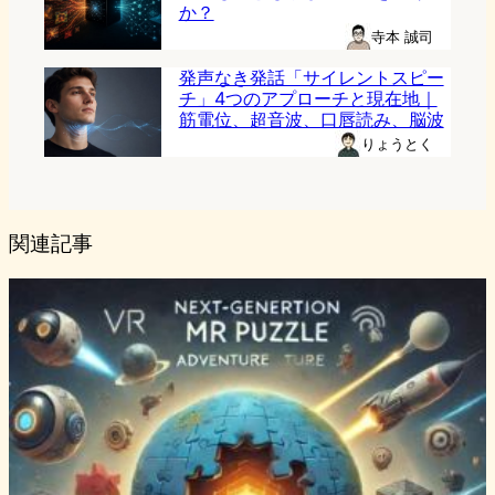
か？
寺本 誠司
発声なき発話「サイレントスピー
チ」4つのアプローチと現在地｜
筋電位、超音波、口唇読み、脳波
りょうとく
関連記事