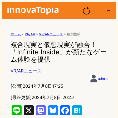
ホーム
»
VR/AR
»
VR/ARニュース
»
個別投稿
複合現実と仮想現実が融合！
「Infinite Inside」が新たなゲー
ム体験を提供
VR/ARニュース
admin
[公開]
2024年7月8日17:25
[最終更新]
2024年7月8日 20:47
L
X
M
B
F
H