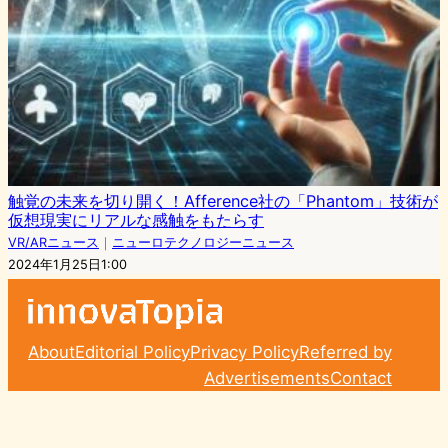
触覚の未来を切り開く！Afference社の「Phantom」技術が
仮想現実にリアルな感触をもたらす
VR/ARニュース
｜
ニューロテクノロジーニュース
2024年1月25日1:00
About
Editorial Policy
Privacy Policy
Referred by
Advertisements
Contact