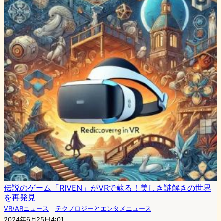
伝説のゲーム「RIVEN」がVRで蘇る！美しき謎解きの世界
を再発見
VR/ARニュース
｜
テクノロジーとエンタメニュース
2024年6月25日4:01