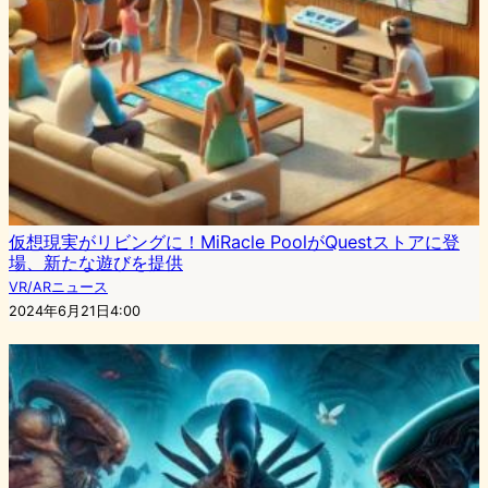
仮想現実がリビングに！MiRacle PoolがQuestストアに登
場、新たな遊びを提供
VR/ARニュース
2024年6月21日4:00