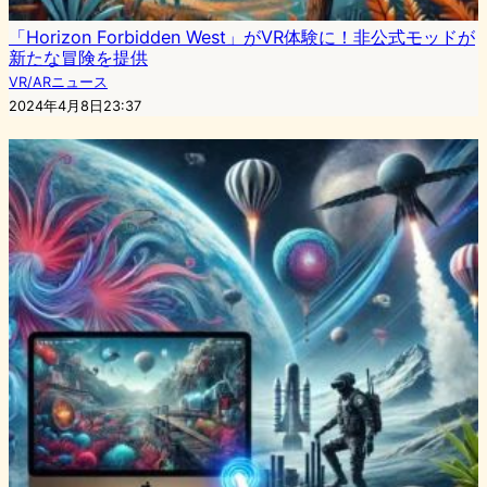
「Horizon Forbidden West」がVR体験に！非公式モッドが
新たな冒険を提供
VR/ARニュース
2024年4月8日23:37