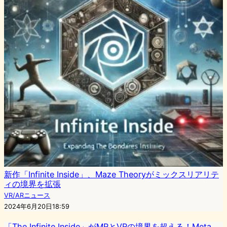
新作「Infinite Inside」、Maze Theoryがミックスリアリテ
ィの境界を拡張
VR/ARニュース
2024年6月20日18:59
「The Infinite Inside」がMRとVRの境界を超える！Meta