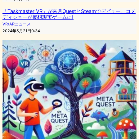
「Taskmaster VR」が来月QuestとSteamでデビュー、コメ
ディショーが仮想現実ゲームに!
VR/ARニュース
2024年5月21日0:34