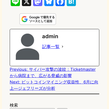
L
X
M
B
F
H
i
a
l
a
a
n
s
u
c
t
e
t
e
e
e
admin
o
s
b
n
記事一覧
d
k
o
a
o
y
o
n
k
Previous:
サイバー攻撃の波紋：Ticketmaster
から病院まで、広がる脅威の影響
Next:
ビットコインマイニング収益性、6月に向
上―ジェフリーズが分析
検索