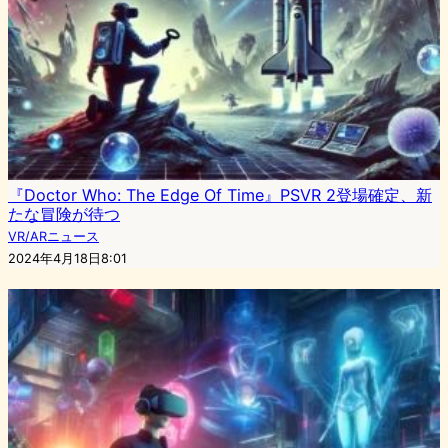
『Doctor Who: The Edge Of Time』PSVR 2登場確定、新
たな冒険が待つ
VR/ARニュース
2024年4月18日8:01