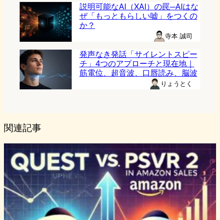
説明可能なAI（XAI）の罠─AIはな
ぜ「もっともらしい嘘」をつくの
か？
寺本 誠司
発声なき発話「サイレントスピー
チ」4つのアプローチと現在地｜
筋電位、超音波、口唇読み、脳波
りょうとく
関連記事