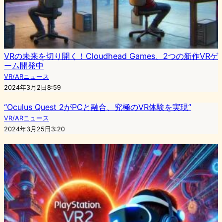
VRの未来を切り開く！Cloudhead Games、2つの新作VRゲ
ーム開発中
VR/ARニュース
2024年3月2日8:59
“Oculus Quest 2がPCと融合、究極のVR体験を実現”
VR/ARニュース
2024年3月25日3:20