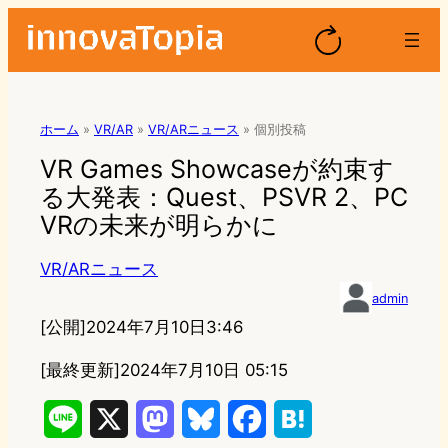
ホーム
»
VR/AR
»
VR/ARニュース
»
個別投稿
VR Games Showcaseが約束す
る大発表：Quest、PSVR 2、PC
VRの未来が明らかに
VR/ARニュース
admin
[公開]
2024年7月10日3:46
[最終更新]
2024年7月10日 05:15
L
X
M
B
F
H