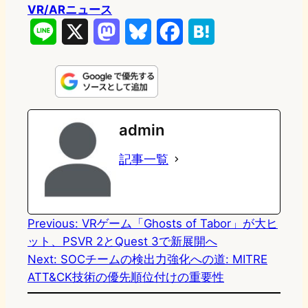
VR/ARニュース
L
X
M
B
F
H
i
a
l
a
a
n
s
u
c
t
e
t
e
e
e
admin
o
s
b
n
記事一覧
d
k
o
a
o
y
o
n
k
Previous:
VRゲーム「Ghosts of Tabor」が大ヒ
ット、PSVR 2とQuest 3で新展開へ
Next:
SOCチームの検出力強化への道: MITRE
ATT&CK技術の優先順位付けの重要性