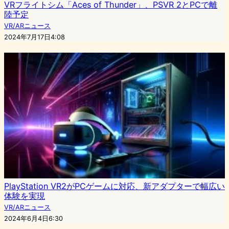
VRフライトシム「Aces of Thunder」、PSVR 2とPCで離
陸予定
VR/ARニュース
2024年7月17日4:08
PlayStation VR2がPCゲームに対応、新アダプターで幅広い
体験を実現
VR/ARニュース
2024年6月4日6:30