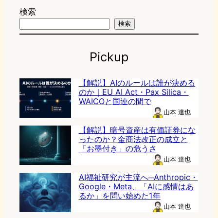
検索
検索
Pickup
【解説】AIのルールは誰が決める
のか｜EU AI Act・Pax Silica・
WAICOと国連の間で
山本 達也
【解説】暗号資産は有価証券にな
ったのか？金商法改正の成立と
「お墨付き」の危うさ
山本 達也
AI福祉研究が主流へ─Anthropic・
Google・Meta、「AIに感情はあ
るか」を問い始めた1年
山本 達也