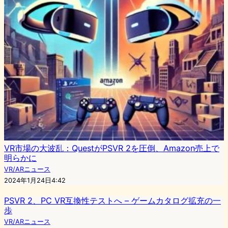
VR市場の大波乱：QuestがPSVR 2を圧倒、Amazon売上で
明らかに
VR/ARニュース
2024年1月24日4:42
PSVR 2、PC VR互換性テストへ – ゲームカタログ拡充の一
歩
VR/ARニュース