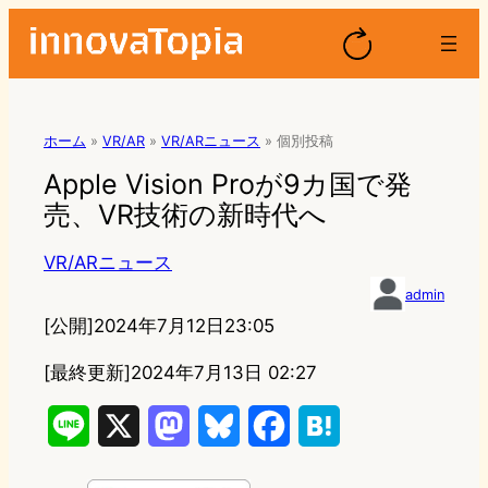
ホーム
»
VR/AR
»
VR/ARニュース
»
個別投稿
Apple Vision Proが9カ国で発
売、VR技術の新時代へ
VR/ARニュース
admin
[公開]
2024年7月12日23:05
[最終更新]
2024年7月13日 02:27
L
X
M
B
F
H
i
a
l
a
a