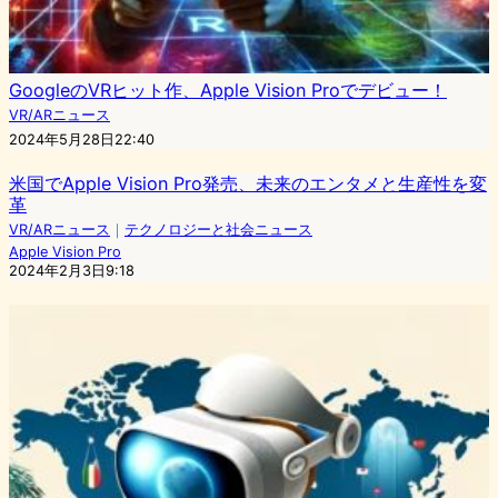
GoogleのVRヒット作、Apple Vision Proでデビュー！
VR/ARニュース
2024年5月28日22:40
米国でApple Vision Pro発売、未来のエンタメと生産性を変
革
VR/ARニュース
｜
テクノロジーと社会ニュース
Apple Vision Pro
2024年2月3日9:18