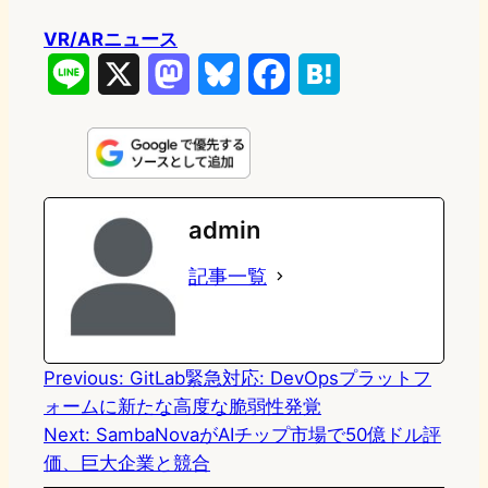
VR/ARニュース
L
X
M
B
F
H
i
a
l
a
a
n
s
u
c
t
e
t
e
e
e
admin
o
s
b
n
記事一覧
d
k
o
a
o
y
o
n
k
Previous:
GitLab緊急対応: DevOpsプラットフ
ォームに新たな高度な脆弱性発覚
Next:
SambaNovaがAIチップ市場で50億ドル評
価、巨大企業と競合