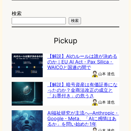
検索
検索
Pickup
【解説】AIのルールは誰が決める
のか｜EU AI Act・Pax Silica・
WAICOと国連の間で
山本 達也
【解説】暗号資産は有価証券にな
ったのか？金商法改正の成立と
「お墨付き」の危うさ
山本 達也
AI福祉研究が主流へ─Anthropic・
Google・Meta、「AIに感情はあ
るか」を問い始めた1年
山本 達也