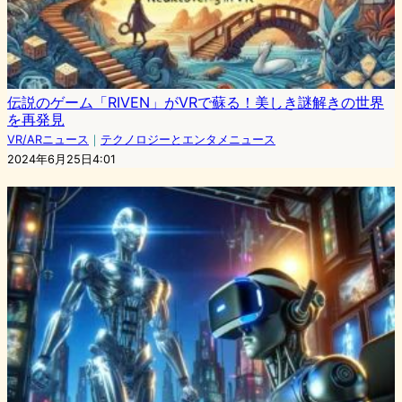
伝説のゲーム「RIVEN」がVRで蘇る！美しき謎解きの世界
を再発見
VR/ARニュース
｜
テクノロジーとエンタメニュース
2024年6月25日4:01