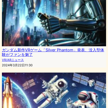
ガンダム新作VRゲーム「Silver Phantom」発表、没入型体
験がファンを魅了
VR/ARニュース
2024年3月22日11:30