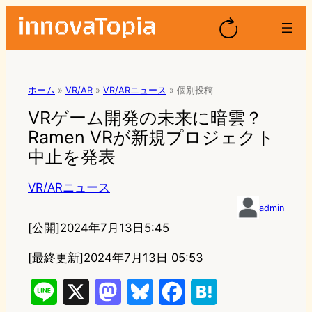
ホーム
»
VR/AR
»
VR/ARニュース
»
個別投稿
VRゲーム開発の未来に暗雲？
Ramen VRが新規プロジェクト
中止を発表
VR/ARニュース
admin
[公開]
2024年7月13日5:45
[最終更新]
2024年7月13日 05:53
L
X
M
B
F
H