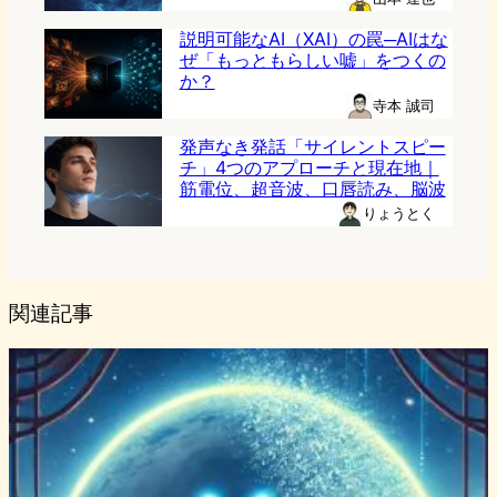
説明可能なAI（XAI）の罠─AIはな
ぜ「もっともらしい嘘」をつくの
か？
寺本 誠司
発声なき発話「サイレントスピー
チ」4つのアプローチと現在地｜
筋電位、超音波、口唇読み、脳波
りょうとく
関連記事