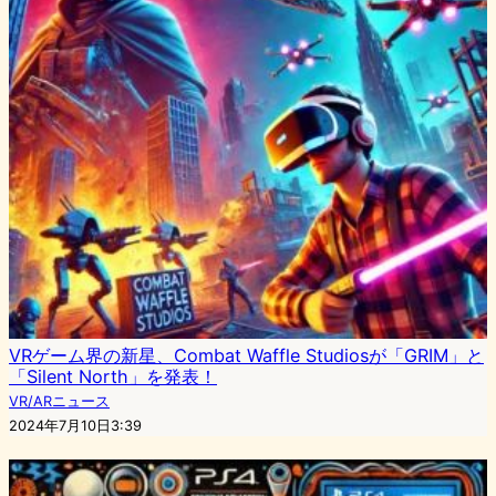
VRゲーム界の新星、Combat Waffle Studiosが「GRIM」と
「Silent North」を発表！
VR/ARニュース
2024年7月10日3:39