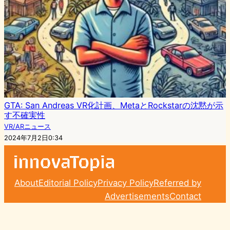
GTA: San Andreas VR化計画、MetaとRockstarの沈黙が示
す不確実性
VR/ARニュース
2024年7月2日0:34
About
Editorial Policy
Privacy Policy
Referred by
Advertisements
Contact