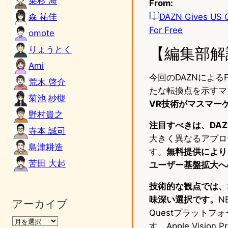
乗杉 海
From:
森 祐佳
DAZN Gives US Q
For Free
omote
りょうとく
【編集部解
Ami
今回のDAZNによる
荒木 啓介
たな転換点を示すマ
菊池 紗槻
VR技術がマスマー
野村貴之
注目すべきは、DA
寺本 誠司
大きく異なるアプロ
島津耕造
す。
無料提供により
苦田 大起
ユーザー基盤拡大へ
技術的な観点では、
味深い選択です。
N
アーカイブ
Questプラット
す。Apple Vis