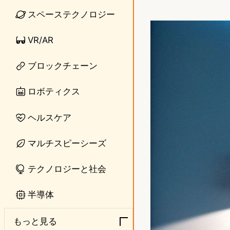
i
a
スペーステクノロジー
n
s
VR/AR
e
t
ブロックチェーン
o
d
ロボティクス
o
ヘルスケア
n
マルチスピーシーズ
テクノロジーと社会
半導体
もっと見る