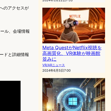
2024年5月22日7:53
アへのアクセスが
ュール、会場情報
Meta QuestがNetflix視聴を
高画質化、VR体験が映画館
ンロードと詳細情報
並みに
VR/ARニュース
2024年6月5日7:00