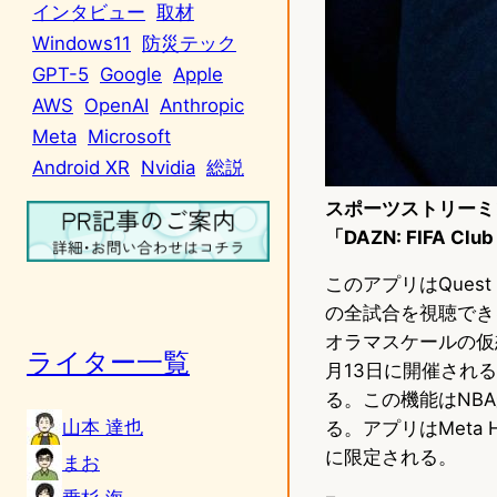
インタビュー
取材
Windows11
防災テック
GPT-5
Google
Apple
AWS
OpenAI
Anthropic
Meta
Microsoft
Android XR
Nvidia
総説
スポーツストリーミン
「DAZN: FIFA Cl
このアプリはQuest 
の全試合を視聴でき
オラマスケールの仮
ライター一覧
月13日に開催され
る。この機能はNBAが
山本 達也
る。アプリはMeta 
に限定される。
まお