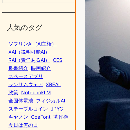
人気のタグ
ソブリンAI（AI主権）
XAI（説明可能AI）
RAI（責任あるAI）
CES
良書紹介
映画紹介
スペースデブリ
ランサムウェア
XREAL
政策
NotebookLM
全固体電池
フィジカルAI
ステーブルコイン
JPYC
キヤノン
CoeFont
著作権
今日は何の日