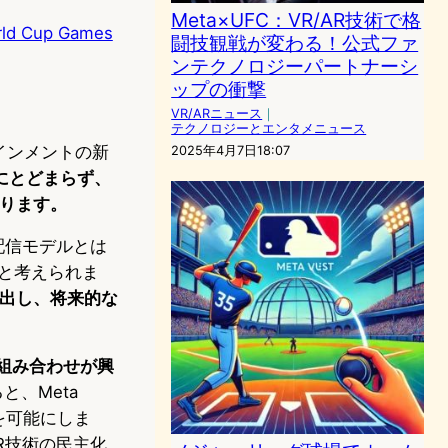
Meta×UFC：VR/AR技術で格
rld Cup Games
闘技観戦が変わる！公式ファ
ンテクノロジーパートナーシ
ップの衝撃
VR/ARニュース
｜
テクノロジーとエンタメニュース
テインメントの新
2025年4月7日18:07
にとどまらず、
ります。
配信モデルとは
と考えられま
創出し、将来的な
組み合わせが興
ると、Meta
を可能にしま
VR技術の民主化