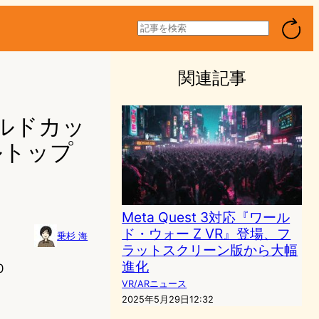
検
索
関連記事
ールドカッ
ルトップ
Meta Quest 3対応『ワール
ド・ウォー Z VR』登場、フ
乗杉 海
ラットスクリーン版から大幅
進化
0
VR/ARニュース
2025年5月29日12:32