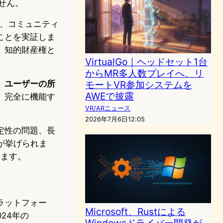
せん。
、コミュニティ
ことを実証しま
、知的財産権と
VirtualGo｜ヘッドセット1台
からMR多人数プレイへ、リ
、ユーザーの所
モートVR参加システムを
AWEで披露
、完全に機能す
VR/ARニュース
2026年7月6日12:05
定性の問題、長
が挙げられま
ります。
プラットフォー
Microsoft、Rustによる
024年の