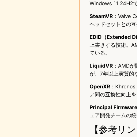
Windows 11 24
SteamVR
：Valv
ヘッドセットとの互
EDID（Extended D
上書きする技術。AM
ている。
LiquidVR
：AMDが開
が、7年以上実質的
OpenXR
：Khron
ア間の互換性向上を
Principal Firmwar
ェア開発チームの統括責
【参考リン