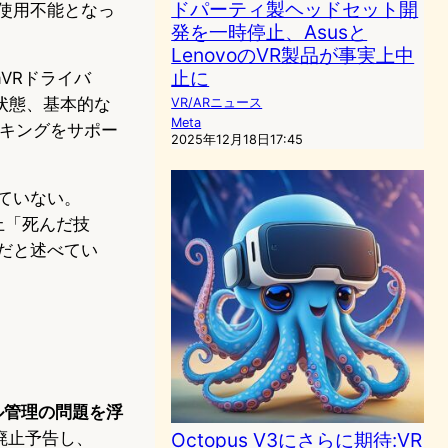
ドパーティ製ヘッドセット開
トが使用不能となっ
発を一時停止、Asusと
LenovoのVR製品が事実上中
止に
mVRドライバ
状態、基本的な
VR/ARニュース
Meta
トラッキングをサポー
2025年12月18日17:45
していない。
以上「死んだ技
だと述べてい
ル管理の問題を浮
Octopus V3にさらに期待:VR
年に廃止予告し、