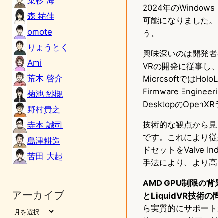
乗杉 海
2024年のWindo
森 祐佳
可能になりました。これ
omote
う。
りょうとく
興味深いのは開発者のMat
Ami
VRの開発に従事し、S
荒木 啓介
MicrosoftではHo
Firmware Engine
菊池 紗槻
DesktopのOp
野村貴之
技術的な観点から見
寺本 誠司
です。これにより従来必要
島津耕造
ドセットをValve 
苦田 大起
手法により、より高
AMD GPU制限の背景に
アーカイブ
とLiquidVR技術
ら実質的にサポートが