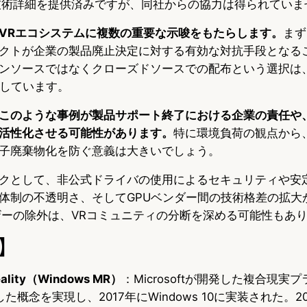
技術詳細を提供済みですが、同社からの協力は得られていま
VRエコシステムに複数の重要な示唆をもたらします。
まず
クトが企業の製品廃止決定に対する有効な対抗手段となる
ンソースではなくクローズドソースでの配布という選択は
映しています。
このような事例が製品サポート終了における企業の責任や
活性化させる可能性があります。
特に環境負荷の観点から
子廃棄物化を防ぐ意義は大きいでしょう。
クとして、非公式ドライバの使用によるセキュリティや安
体制の不透明さ、そしてGPUベンダー間の技術格差の拡大
ザーの除外は、VRコミュニティの分断を深める可能性もあ
】
eality（Windows MR）
：Microsoftが開発した複合現実
た概念を実現し、2017年にWindows 10に実装された。2