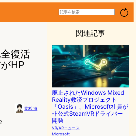
検
索
関連記事
完全復活
バがHP
廃止されたWindows Mixed
Reality救済プロジェクト
「Oasis」、Microsoft社員が
乗杉 海
非公式SteamVRドライバー
開発
2
VR/ARニュース
Microsoft