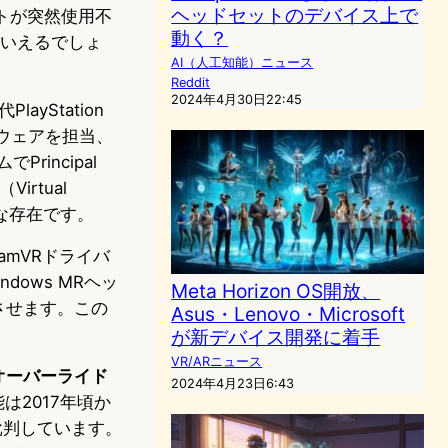
ヘッドセットのデバイス上で
ットが突然使用不
動く？
例といえるでしょ
AI（人工知能）ニュース
Reddit
2024年4月30日22:45
ayStation
フトウェアを担当、
Principal
Virtual
名な存在です。
amVRドライバ
ndows MRヘッ
Meta Horizon OS開放、
認識させます。この
Asus・Lenovo・Microsoft
が新デバイス開発に着手
VR/ARニュース
ta）オーバーライド
2024年4月23日6:43
」機能は2017年頃か
く批判しています。