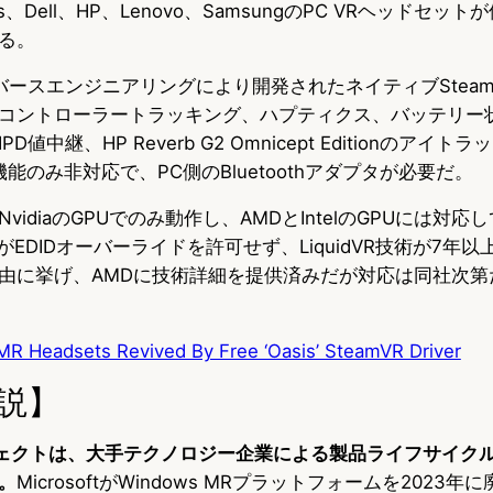
s、Dell、HP、Lenovo、SamsungのPC VRヘッドセッ
る。
リバースエンジニアリングにより開発されたネイティブStea
コントローラートラッキング、ハプティクス、バッテリー
値中継、HP Reverb G2 Omnicept Editionのアイ
th機能のみ非対応で、PC側のBluetoothアダプタが必要だ。
idiaのGPUでのみ動作し、AMDとIntelのGPUには対応
はAMDがEDIDオーバーライドを許可せず、LiquidVR技術が7年
由に挙げ、AMDに技術詳細を提供済みだが対応は同社次第
R Headsets Revived By Free ‘Oasis’ SteamVR Driver
説】
ロジェクトは、大手テクノロジー企業による製品ライフサイク
。
MicrosoftがWindows MRプラットフォームを2023