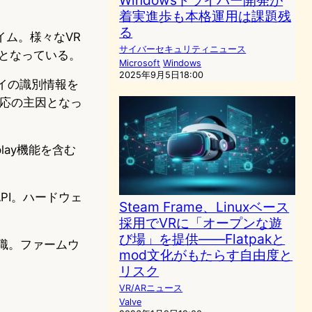
Windowsドライバー開発が
着実進歩も本格運用は課題残
る
タイム。様々なVR
サイバーセキュリティニュース
となっている。
Microsoft
Windows
2025年9月5日18:00
イの識別情報を
対応の主因となっ
splay機能を含む
API。ハードウェ
Steam Frame、Linuxベース
採用でVRに「オープンな遊
び場」を提供——Flatpakと
管理職。ファームウ
mod文化がもたらす自由度と
リスク
VR/ARニュース
Valve