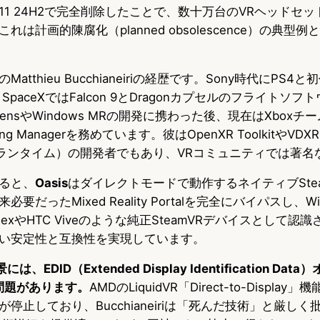
ws 11 24H2で完全削除したことで、数十万台のVRヘッドセ
は計画的陳腐化（planned obsolescence）の典型
thieu Bucchianeiriの経歴です。Sony時代にPS4と初代Pl
paceXではFalcon 9とDragonカプセルのフライトソ
loLensやWindows MRの開発に携わった後、現在はXboxチームで
ering Managerを務めています。彼はOpenXR ToolkitやVDXR（
enXRランタイム）の開発者でもあり、VRコミュニティでは著
ると、
Oasis
はダイレクトモードで動作するネイティブSte
だったMixed Reality Portalを完全にバイパスし、Wi
IndexやHTC Viveのような純正SteamVRデバイスとして
い安定性と互換性を実現しています。
は、EDID（Extended Display Identification Da
の問題があります。
AMDのLiquidVR「Direct-to-Display
停止しており、Bucchianeiriは「死んだ技術」と厳し