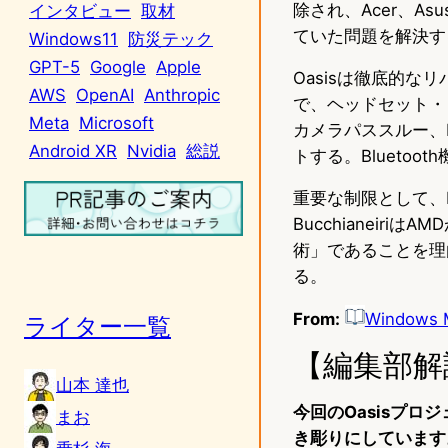
除され、Acer、Asu
インタビュー
取材
ていた問題を解決す
Windows11
防災テック
GPT-5
Google
Apple
Oasisは徹底的な
AWS
OpenAI
Anthropic
で、ヘッドセット・
Meta
Microsoft
カメラパススルー、IPD
Android XR
Nvidia
総説
トする。Bluetoo
重要な制限として、Nv
Bucchianeiri
術」であることを理
る。
From:
Windows M
ライター一覧
【編集部解
山本 達也
今回のOasisプ
まお
き彫りにしています