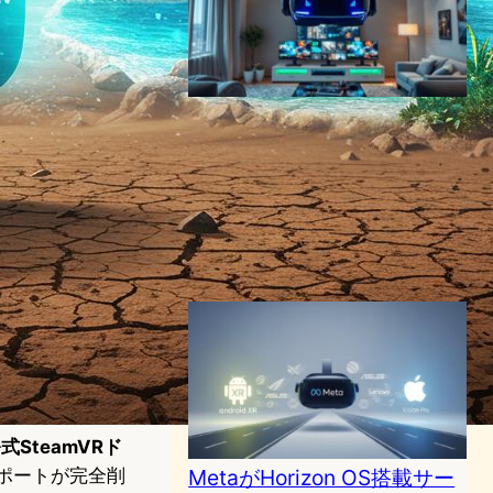
Virtual Desktop、高性能MR
ヘッドセット「Play For
Dream MR」に対応開始 –
PC VRストリーミングの新た
な選択肢に
VR/ARニュース
2025年5月22日15:18
公式SteamVRド
MRサポートが完全削
MetaがHorizon OS搭載サー