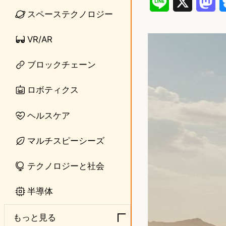
L
X
M
スペーステクノロジー
i
a
VR/AR
n
s
e
t
ブロックチェーン
o
ロボティクス
d
ヘルスケア
o
n
マルチスピーシーズ
テクノロジーと社会
半導体
もっと見る