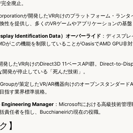
H2で完全廃止。
e Corporationが開発したVR向けのプラットフォーム・ラン
換性を提供し、多くのVRゲームやアプリケーションの基盤
isplay Identification Data）オーバーライド
：ディスプレ
Dがこの機能を制限していることがOasisでAMD GPU非
発したVR向けのDirect3D 11ベースAPI群。Direct-to-Di
な開発が停止している「死んだ技術」。
os Groupが策定したVR/AR機器向けのオープンスタンダード
目指す業界標準規格。
e Engineering Manager
：Microsoftにおける高級技術
任者を指し、Bucchianeiriの現在の役職。
ク】