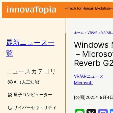
ーTech for Human Evolution
ホーム
»
VR/AR
»
VR/A
最新ニュース一
Window
覧
－Micro
Reverb 
ニュースカテゴリ
VR/ARニュース
AI（人工知能）
Microsoft
量子コンピューター
[公開]
2025年9月4日
サイバーセキュリティ