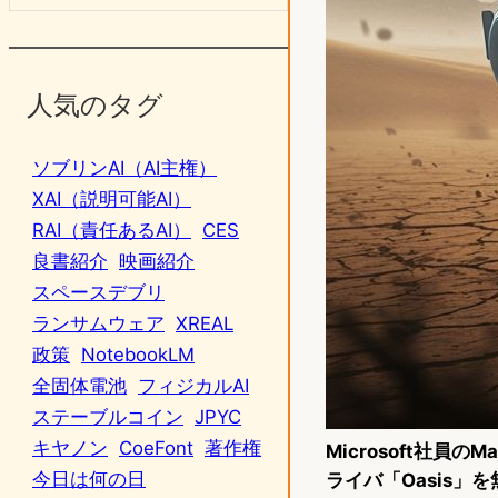
人気のタグ
ソブリンAI（AI主権）
XAI（説明可能AI）
RAI（責任あるAI）
CES
良書紹介
映画紹介
スペースデブリ
ランサムウェア
XREAL
政策
NotebookLM
全固体電池
フィジカルAI
ステーブルコイン
JPYC
キヤノン
CoeFont
著作権
Microsoft社員のM
今日は何の日
ライバ「Oasis」