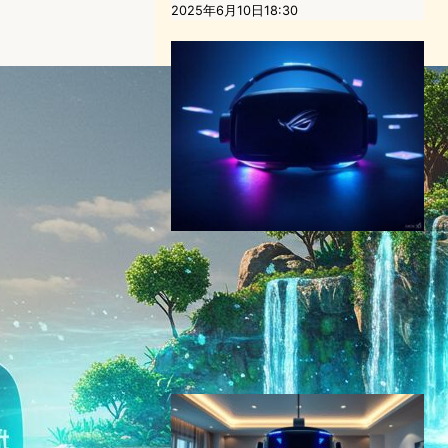
2025年6月10日18:30
ASUS、Meta Horizon OS搭
載のハイエンドVRヘッドセ
ット『Tarius』を開発中—ア
イトラッキング機能で差別化
VR/ARニュース
2025年1月17日15:28