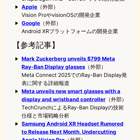
Apple
（外部）
Vision ProやvisionOSの開発企業
Google
（外部）
Android XRプラットフォームの開発企業
【参考記事】
Mark Zuckerberg unveils $799 Meta
Ray-Ban Display glasses
（外部）
Meta Connect 2025でのRay-Ban Display発
表に関する詳細報道
Meta unveils new smart glasses with a
display and wristband controller
（外部）
TechCrunchによるRay-Ban Displayの技術
仕様と市場戦略分析
Samsung Android XR Headset Rumored
to Release Next Month, Undercutting