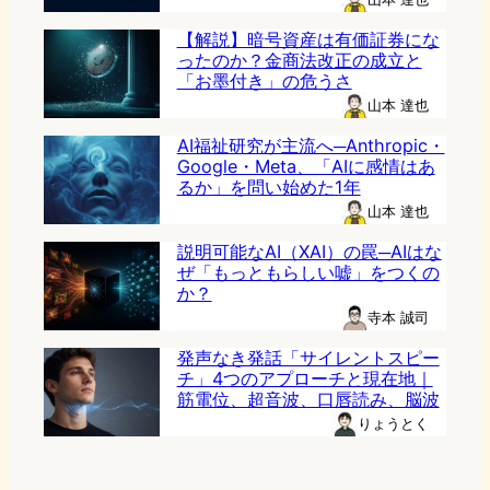
【解説】暗号資産は有価証券にな
ったのか？金商法改正の成立と
「お墨付き」の危うさ
山本 達也
AI福祉研究が主流へ─Anthropic・
Google・Meta、「AIに感情はあ
るか」を問い始めた1年
山本 達也
説明可能なAI（XAI）の罠─AIはな
ぜ「もっともらしい嘘」をつくの
か？
寺本 誠司
発声なき発話「サイレントスピー
チ」4つのアプローチと現在地｜
筋電位、超音波、口唇読み、脳波
りょうとく