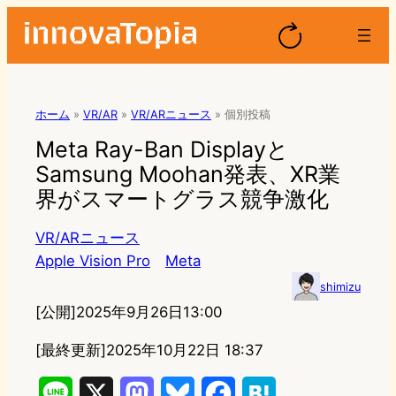
ホーム
»
VR/AR
»
VR/ARニュース
»
個別投稿
Meta Ray-Ban Displayと
Samsung Moohan発表、XR業
界がスマートグラス競争激化
VR/ARニュース
Apple Vision Pro
Meta
shimizu
[公開]
2025年9月26日13:00
[最終更新]
2025年10月22日 18:37
L
X
M
B
F
H