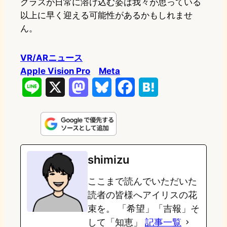
グラスが日常に溶け込む姿は我々が思っている
以上に早く迎える可能性があるかもしれませ
ん。
VR/ARニュース
Apple Vision Pro
Meta
L
X
M
B
F
H
i
a
l
a
a
n
s
u
c
t
e
t
e
e
e
shimizu
o
s
b
n
ここまで読んでいただいた
d
k
o
a
読者の皆様へアイリスの花
o
y
o
束を。 「希望」「吉報」そ
して「知恵」
記事一覧
n
k