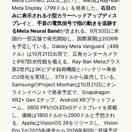
Meta Connect 2025において、MetaはRay-Ban
Meta Display（799ドル）を発表した。
右目の
みに表示される小型カラーヘッドアップディス
プレイ
と、
手首の電気信号で指の動きを追跡す
るMeta Neural Band
が含まれる。9月30日に米
国の一部店舗で発売開始し、国際展開は2026年
を予定している。Oakley Meta Vanguard（499
ドル）は10月21日出荷で、広角センターカメラ
とIP67防水性能を備える。Ray-Ban Metaグラス
第2世代は3Kビデオ録画機能とバッテリー寿命
の2倍化を実現し、379ドルから販売している。
SamsungのProject Moohanは10月21日にオン
ラインイベントで発表予定で、Snapdragon
XR2+ Gen 2チップ、Android XRプラットフォ
ーム、3800 PPIのOLEDoSディスプレイを搭載
し、価格は1800ドルから2900ドルと予想され
る。AppleはVisionOS 26をリリースし、Vision
Pro 2が2025年後半から2026年初頭に登場予定