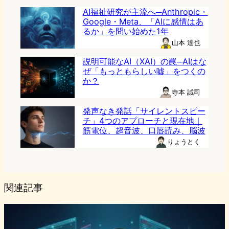
AI福祉研究が主流へ─Anthropic・
Google・Meta、「AIに感情はあ
るか」を問い始めた1年
山本 達也
説明可能なAI（XAI）の罠─AIはな
ぜ「もっともらしい嘘」をつくの
か？
寺本 誠司
発声なき発話「サイレントスピー
チ」4つのアプローチと現在地｜
筋電位、超音波、口唇読み、脳波
りょうとく
関連記事