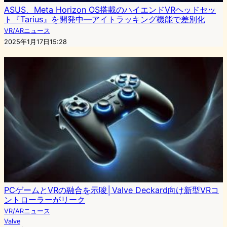
ASUS、Meta Horizon OS搭載のハイエンドVRヘッドセッ
ト『Tarius』を開発中—アイトラッキング機能で差別化
VR/ARニュース
2025年1月17日15:28
PCゲームとVRの融合を示唆│Valve Deckard向け新型VRコ
ントローラーがリーク
VR/ARニュース
Valve