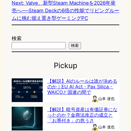
Next:
Valve、新型Steam Machineを2026年発
売へ──Steam Deckの6倍の性能でリビングルー
ムに挑む据え置き型ゲーミングPC
検索
検索
Pickup
【解説】AIのルールは誰が決める
のか｜EU AI Act・Pax Silica・
WAICOと国連の間で
山本 達也
【解説】暗号資産は有価証券にな
ったのか？金商法改正の成立と
「お墨付き」の危うさ
山本 達也