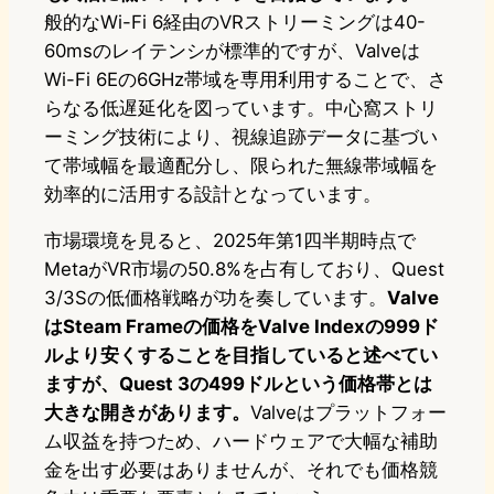
般的なWi-Fi 6経由のVRストリーミングは40-
60msのレイテンシが標準的ですが、Valveは
Wi-Fi 6Eの6GHz帯域を専用利用することで、さ
らなる低遅延化を図っています。中心窩ストリ
ーミング技術により、視線追跡データに基づい
て帯域幅を最適配分し、限られた無線帯域幅を
効率的に活用する設計となっています。
市場環境を見ると、2025年第1四半期時点で
MetaがVR市場の50.8%を占有しており、Quest
3/3Sの低価格戦略が功を奏しています。
Valve
はSteam Frameの価格をValve Indexの999ド
ルより安くすることを目指していると述べてい
ますが、Quest 3の499ドルという価格帯とは
大きな開きがあります。
Valveはプラットフォー
ム収益を持つため、ハードウェアで大幅な補助
金を出す必要はありませんが、それでも価格競