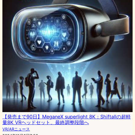
【発売まで90日】MeganeX superlight 8K：Shiftallの超軽
量8K VRヘッドセット、最終調整段階へ
VR/ARニュース