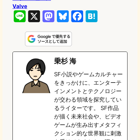
Valve
L
X
M
B
F
H
i
a
l
a
a
n
s
u
c
t
e
t
e
e
e
乗杉 海
o
s
b
n
SF小説やゲームカルチャー
d
k
o
a
をきっかけに、エンターテ
o
y
o
インメントとテクノロジー
が交わる領域を探究してい
n
k
るライターです。 SF作品
が描く未来社会や、ビデオ
ゲームが生み出すメタフィ
クション的な世界観に刺激