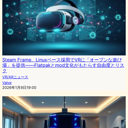
Steam Frame、Linuxベース採用でVRに「オープンな遊び
場」を提供——Flatpakとmod文化がもたらす自由度とリス
ク
VR/ARニュース
Valve
2026年1月9日19:00