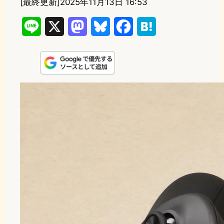
[最終更新]
2025年11月13日 16:53
L
X
M
B
F
H
i
a
l
a
a
n
s
u
c
t
e
t
e
e
e
o
s
b
n
d
k
o
a
o
y
o
n
k