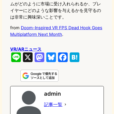
ムがどのように市場に受け入れられるか、プレ
イヤーにどのような影響を与えるかを見守るの
は非常に興味深いことです。
from
Doom-Inspired VR FPS Dead Hook Goes
Multiplatform Next Month
.
VR/ARニュース
L
X
M
B
F
H
i
a
l
a
a
n
s
u
c
t
e
t
e
e
e
admin
o
s
b
n
記事一覧
d
k
o
a