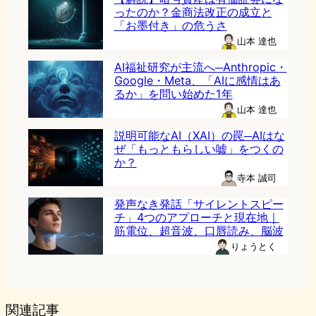
ったのか？金商法改正の成立と
「お墨付き」の危うさ
山本 達也
AI福祉研究が主流へ─Anthropic・
Google・Meta、「AIに感情はあ
るか」を問い始めた1年
山本 達也
説明可能なAI（XAI）の罠─AIはな
ぜ「もっともらしい嘘」をつくの
か？
寺本 誠司
発声なき発話「サイレントスピー
チ」4つのアプローチと現在地｜
筋電位、超音波、口唇読み、脳波
りょうとく
関連記事