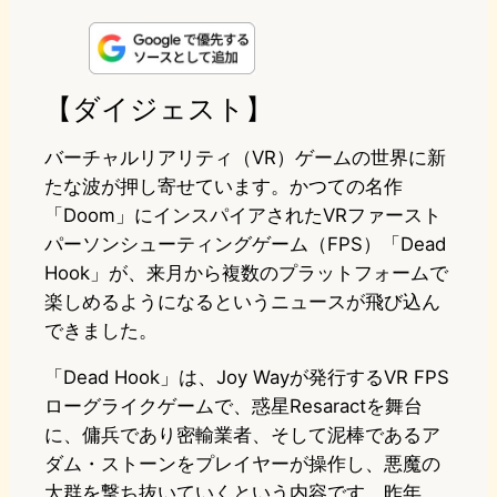
i
a
l
a
a
n
s
u
c
t
e
t
e
e
e
【ダイジェスト】
o
s
b
n
バーチャルリアリティ（VR）ゲームの世界に新
d
k
o
a
たな波が押し寄せています。かつての名作
「Doom」にインスパイアされたVRファースト
o
y
o
パーソンシューティングゲーム（FPS）「Dead
n
k
Hook」が、来月から複数のプラットフォームで
楽しめるようになるというニュースが飛び込ん
できました。
「Dead Hook」は、Joy Wayが発行するVR FPS
ローグライクゲームで、惑星Resaractを舞台
に、傭兵であり密輸業者、そして泥棒であるア
ダム・ストーンをプレイヤーが操作し、悪魔の
大群を撃ち抜いていくという内容です。昨年、