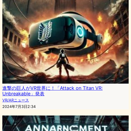
進撃の巨人がVR世界に！「Attack on Titan VR:
Unbreakable」発表
VR/ARニュース
2024年7月3日2:34