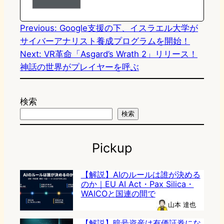
o
y
o
n
k
Previous:
Google支援の下、イスラエル大学が
サイバーアナリスト養成プログラムを開始！
Next:
VR革命「Asgard’s Wrath 2」リリース！
神話の世界がプレイヤーを呼ぶ
検索
検索
Pickup
【解説】AIのルールは誰が決める
のか｜EU AI Act・Pax Silica・
WAICOと国連の間で
山本 達也
【解説】暗号資産は有価証券にな