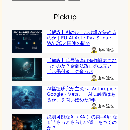
Pickup
【解説】AIのルールは誰が決める
のか｜EU AI Act・Pax Silica・
WAICOと国連の間で
山本 達也
【解説】暗号資産は有価証券にな
ったのか？金商法改正の成立と
「お墨付き」の危うさ
山本 達也
AI福祉研究が主流へ─Anthropic・
Google・Meta、「AIに感情はあ
るか」を問い始めた1年
山本 達也
説明可能なAI（XAI）の罠─AIはな
ぜ「もっともらしい嘘」をつくの
か？