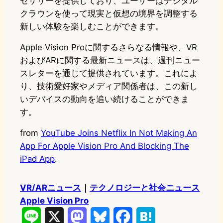
セサリーを提供しており、ユーザーはデジタル
クラウンを使って現実と仮想の境界を調整する
新しい体験を楽しむことができます。
Apple Vision Proに関するさらなる情報や、VR
およびARに関する最新ニュースは、週刊ニュー
スレターを通じて提供されています。これによ
り、技術愛好家やメディア関係者は、この新し
いデバイスの動向を追い続けることができま
す。
from
YouTube Joins Netflix In Not Making An
App For Apple Vision Pro And Blocking The
iPad App
.
VR/ARニュース
｜
テクノロジーと社会ニュース
Apple Vision Pro
L
X
M
B
F
H