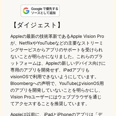
i
a
l
a
a
n
s
u
c
t
e
t
e
e
e
【ダイジェスト】
o
s
b
n
Appleの最新の技術革新であるApple Vision Pro
d
k
o
a
が、NetflixやYouTubeなどの主要なストリーミ
ングサービスからアプリのサポートを受けられ
o
y
o
ないことが明らかになりました。これらのプラ
n
k
ットフォームは、Appleの新しいデバイス向けに
専用のアプリを開発せず、iPadアプリも
visionOSで利用できないようにしています。
Bloombergへの声明で、YouTubeはvisionOS用
のアプリを開発していないことを明らかにし、
Vision Proユーザーにはウェブブラウザを通じ
てアクセスすることを推奨しています。
Appleは以前に、iPadとiPhoneのアプリは「デ