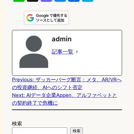
i
a
l
a
a
n
s
u
c
t
e
t
e
e
e
admin
o
s
b
n
記事一覧
d
k
o
a
o
y
o
n
k
Previous:
ザッカーバーグ断言：メタ、AR/VRへ
の投資継続、AIへのシフト否定
Next:
AIデータ企業Appen、アルファベットと
の契約終了で危機に
検索
検索