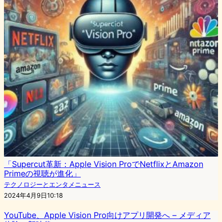
「Supercut革新：Apple Vision ProでNetflixとAmazon
Primeの視聴が進化」
テクノロジーとエンタメニュース
2024年4月9日10:18
YouTube、Apple Vision Pro向けアプリ開発へ – メディア