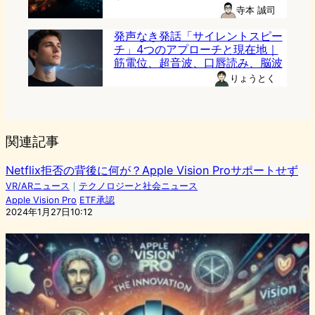
寺本 誠司
発声なき発話「サイレントスピー
チ」4つのアプローチと現在地｜
筋電位、超音波、口唇読み、脳波
りょうとく
関連記事
Netflix拒否の背後に何が？Apple Vision Proサポートせず
VR/ARニュース
｜
テクノロジーと社会ニュース
Apple Vision Pro
ETF承認
2024年1月27日10:12