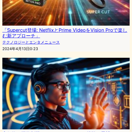
「Supercut登場: NetflixとPrime VideoをVision Proで楽し
む新アプローチ」
テクノロジーとエンタメニュース
2024年4月13日0:23