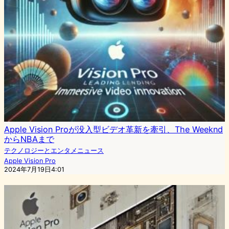
Apple Vision Proが没入型ビデオ革新を牽引、The Weeknd
からNBAまで
テクノロジーとエンタメニュース
Apple Vision Pro
2024年7月19日4:01