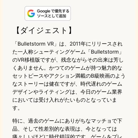
i
a
l
a
a
n
s
u
c
t
e
t
e
e
e
【ダイジェスト】
o
s
b
n
「Bulletstorm VR」は、2011年にリリースされ
d
k
o
a
た一人称シューティングゲーム「Bulletstorm」
のVR移植版ですが、残念ながらその出来は芳し
o
y
o
くありません。かつてのゲームが持つ魅力的な
n
k
セットピースやアクション満載のB級映画のよう
なストーリーは健在ですが、時代遅れのゲーム
デザインやライティングは、今日のゲーム業界
においては受け入れがたいものとなっていま
す。
特に、過去のゲームにありがちなマッチョで下
品、そして性差別的な表現は、今となっては
痛々しいほどに時代錯誤的です。ゲームをプレ