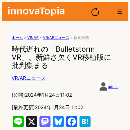
ホーム
»
VR/AR
»
VR/ARニュース
»
個別投稿
時代遅れの「Bulletstorm
VR」、新鮮さ欠くVR移植版に
批判集まる
VR/ARニュース
admin
[公開]
2024年1月24日11:02
[最終更新]
2024年1月24日 11:02
L
X
M
B
F
H