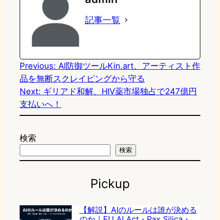
o
s
b
n
記事一覧
d
k
o
a
o
y
o
n
k
Previous:
AI防御ツールKin.art、アーティスト作
品を無断スクレイピングから守る
Next:
ギリアド和解、HIV薬市場独占で247億円
支払いへ！
検索
検索
Pickup
【解説】AIのルールは誰が決める
のか｜EU AI Act・Pax Silica・