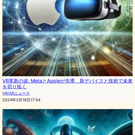
VR革新の波: MetaとAppleが先導、新デバイスと技術で未来
を切り拓く
VR/ARニュース
2024年3月19日17:54