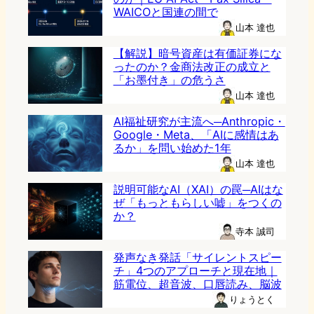
WAICOと国連の間で
山本 達也
【解説】暗号資産は有価証券にな
ったのか？金商法改正の成立と
「お墨付き」の危うさ
山本 達也
AI福祉研究が主流へ─Anthropic・
Google・Meta、「AIに感情はあ
るか」を問い始めた1年
山本 達也
説明可能なAI（XAI）の罠─AIはな
ぜ「もっともらしい嘘」をつくの
か？
寺本 誠司
発声なき発話「サイレントスピー
チ」4つのアプローチと現在地｜
筋電位、超音波、口唇読み、脳波
りょうとく