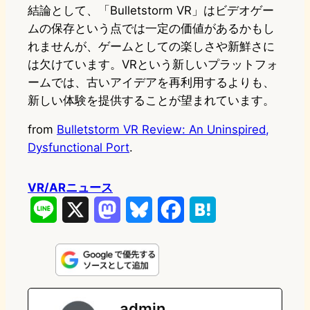
結論として、「Bulletstorm VR」はビデオゲー
ムの保存という点では一定の価値があるかもし
れませんが、ゲームとしての楽しさや新鮮さに
は欠けています。VRという新しいプラットフォ
ームでは、古いアイデアを再利用するよりも、
新しい体験を提供することが望まれています。
from
Bulletstorm VR Review: An Uninspired,
Dysfunctional Port
.
VR/ARニュース
L
X
M
B
F
H
i
a
l
a
a
n
s
u
c
t
e
t
e
e
e
admin