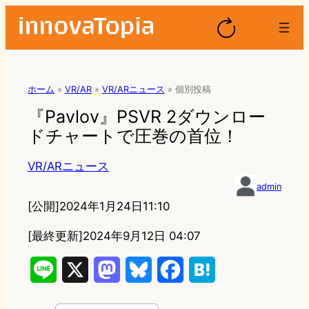
ホーム
»
VR/AR
»
VR/ARニュース
»
個別投稿
『Pavlov』PSVR 2ダウンロー
ドチャートで圧巻の首位！
VR/ARニュース
admin
[公開]
2024年1月24日11:10
[最終更新]
2024年9月12日 04:07
L
X
M
B
F
H
i
a
l
a
a