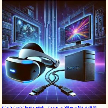
PSVR 2がPC接続を解禁、SonyのVR戦略に新たな展開