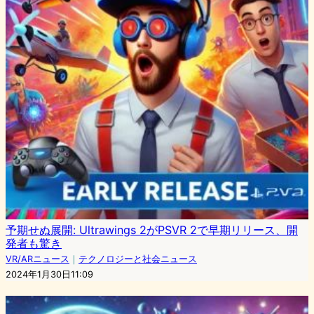
予期せぬ展開: Ultrawings 2がPSVR 2で早期リリース、開
発者も驚き
VR/ARニュース
｜
テクノロジーと社会ニュース
2024年1月30日11:09