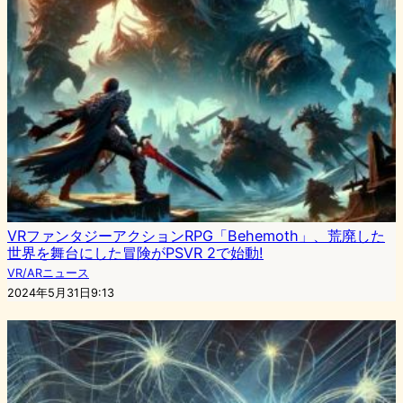
VRファンタジーアクションRPG「Behemoth」、荒廃した
世界を舞台にした冒険がPSVR 2で始動!
VR/ARニュース
2024年5月31日9:13