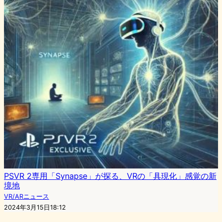
PSVR 2専用「Synapse」が探る、VRの「具現化」感覚の新
境地
VR/ARニュース
2024年3月15日18:12