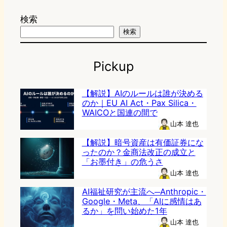
検索
検索
Pickup
【解説】AIのルールは誰が決める
のか｜EU AI Act・Pax Silica・
WAICOと国連の間で
山本 達也
【解説】暗号資産は有価証券にな
ったのか？金商法改正の成立と
「お墨付き」の危うさ
山本 達也
AI福祉研究が主流へ─Anthropic・
Google・Meta、「AIに感情はあ
るか」を問い始めた1年
山本 達也