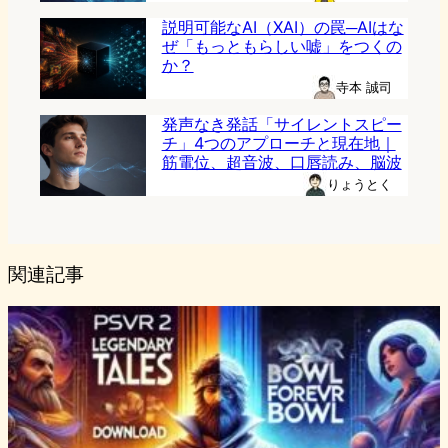
説明可能なAI（XAI）の罠─AIはな
ぜ「もっともらしい嘘」をつくの
か？
寺本 誠司
発声なき発話「サイレントスピー
チ」4つのアプローチと現在地｜
筋電位、超音波、口唇読み、脳波
りょうとく
関連記事