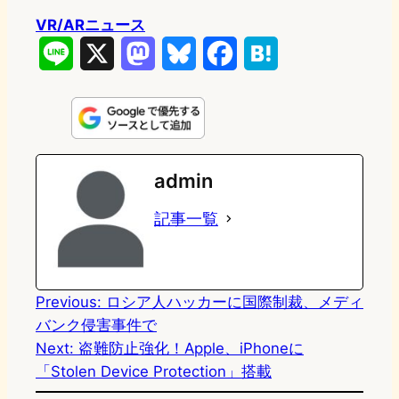
VR/ARニュース
L
X
M
B
F
H
i
a
l
a
a
n
s
u
c
t
e
t
e
e
e
admin
o
s
b
n
記事一覧
d
k
o
a
o
y
o
n
k
Previous:
ロシア人ハッカーに国際制裁、メディ
バンク侵害事件で
Next:
盗難防止強化！Apple、iPhoneに
「Stolen Device Protection」搭載