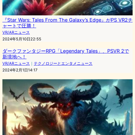
『Star Wars: Tales From The Galaxy’s Edge』がPS VR2チ
ャートで圧勝！
VR/ARニュース
2024年5月10日22:55
ダークファンタジーRPG「Legendary Tales」、PSVR 2で
新境地へ！
VR/ARニュース
｜
テクノロジーとエンタメニュース
2024年2月1日14:17