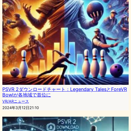
PSVR 2ダウンロードチャート：Legendary TalesとForeVR
Bowlが各地域で首位に
VR/ARニュース
2024年3月12日21:10