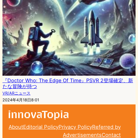
『Doctor Who: The Edge Of Time』PSVR 2登場確定、新
たな冒険が待つ
VR/ARニュース
2024年4月18日8:01
About
Editorial Policy
Privacy Policy
Referred by
Advertisements
Contact