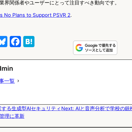
業界関係者やユーザーにとって注目すべき動向です。
s No Plans to Support PSVR 2
.
B
F
H
l
a
a
u
c
t
dmin
e
e
e
事一覧
s
b
n
k
o
a
案する生成型AIセキュリティ
Next:
AIと音声分析で学校の銃
y
o
管理に革新
k