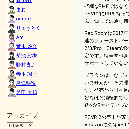
森 祐佳
些細な移植ではなく
まお
PSVR2にRRを
omote
ん。知っての通り残
りょうとく
Rec Roomは2
Ami
連のファーストパーテ
荒木 啓介
2/3/Pro、Stea
菊池 紗槻
定です。特筆すべき
サポートしていない
野村貴之
寺本 誠司
ブラウンは、なぜ同社
いませんが、その理
島津耕造
す。発売から11ヶ
苦田 大起
妙なほど消極的でし
数のVRネイティブ
アーカイブ
PSVR 2の売上
AmazonでのQue