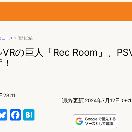
ー
Rニュース
»
個別投稿
Rの巨人「Rec Room」、PSV
ず！
23:11
[最終更新]
2024年7月12日 09:1
B
F
H
l
a
a