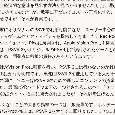
、経済的な意味を見出す方法が見つかりませんでした。理
持っていきたいのですが、数字に基づいてコストを正当化する
念ですが、それが真実です。」
017年末にオリジナルのPSVRで利用可能になり、ユーザー中
ィゲームやアクティビティを提供してきました。Rec Room
mVRヘッドセット、Picoに展開され、Apple Vision Proに
は、PSVR 2がオリジナルのPSVR用に設計されたゲーム
ため、開発者に移植の責任があるという点です。
がVision Proに移植を行い、PSVR 2には行わないのか
由はかなり明確です。単純にPSVR 2を使用している人が
月の間に、ソニーはPSVR 2のための新しいコンテンツの資
た。最高のVRハードウェアの一つとされるこのヘッドセッ
の独占タイトルと共に発売されましたが、それ以降はほとん
が芳しくないことの大きな指標の一つは、販売量です。ホリデ
st 2/3/Proの売上は、PSVR 2を大きく上回りました。こ