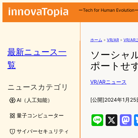
ーTech for Human Evolution
ホーム
»
VR/AR
»
VR/A
最新ニュース一
ソーシャルV
覧
ポートせ
VR/ARニュース
ニュースカテゴリ
[公開]
2024年1月25日
AI（人工知能）
量子コンピューター
L
X
M
サイバーセキュリティ
i
a