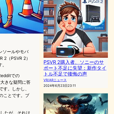
コンソールやモバ
2（PSVR 2）
PSVR 2購入者、ソニーのサ
す。
ポート不足に失望：新作タイ
トル不足で後悔の声
dditでの
VR/ARニュース
いた大きな疑問に答
2024年6月23日23:11
のです。しかし、
とのことです。ブ
ましたが、それは