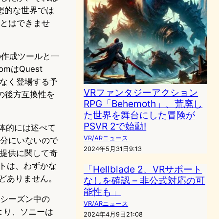
想的な世界では
ことはできませ
心の作成ツールと一
はQuest
も間もなく登場する予
VRファンタジーアクション
との後方互換性を
RPG「Behemoth」、荒廃し
た世界を舞台にした冒険が
PSVR 2で始動!
具体的には述べて
VR/ARニュース
十分にいないので
2024年5月31日9:13
金提供に関して奇
トは、わずかな
「Hellblade 2、VRサポート
どありません。
なしを確認 – 非公式対応の可
能性も」
ーシーズン中の
VR/ARニュース
れにより、ソニーは
2024年4月9日21:08