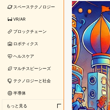
n
s
スペーステクノロジー
e
t
VR/AR
o
ブロックチェーン
d
o
ロボティクス
n
ヘルスケア
マルチスピーシーズ
テクノロジーと社会
半導体
もっと見る