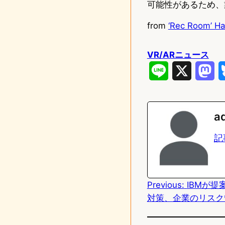
可能性があるため、
from
‘Rec Room’ Ha
VR/ARニュース
L
X
M
i
a
n
s
a
e
t
記
o
d
Previous:
IBMが提
o
対策、企業のリスク
n