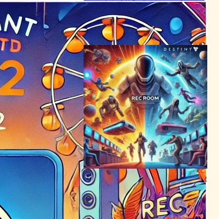
表まで
VR/ARニュース
2024年6月17日11:14
Rec RoomとDestiny 2が夢の
コラボ、新たなVR冒険が始
まる！
VR/ARニュース
｜
テクノロジーとエンタメニュース