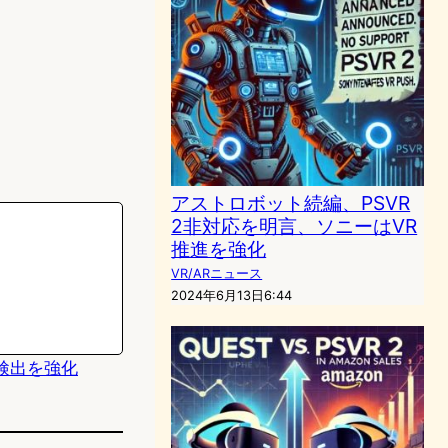
アストロボット続編、PSVR
2非対応を明言、ソニーはVR
推進を強化
VR/ARニュース
2024年6月13日6:44
検出を強化