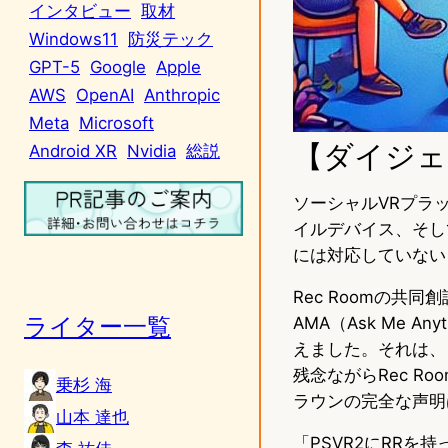
インタビュー
取材
Windows11
防災テック
GPT-5
Google
Apple
AWS
OpenAI
Anthropic
Meta
Microsoft
【ダイジェ
Android XR
Nvidia
総説
ソーシャルVRプラ
イルデバイス、そしてV
には対応していない
Rec Roomの共同
ライター一覧
AMA（Ask Me 
えました。それは、「
残念ながらRec R
乗杉 海
ラウンの完全な声明
山本 達也
「PSVR2にRR