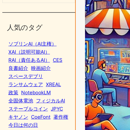
人気のタグ
ソブリンAI（AI主権）
XAI（説明可能AI）
RAI（責任あるAI）
CES
良書紹介
映画紹介
スペースデブリ
ランサムウェア
XREAL
政策
NotebookLM
全固体電池
フィジカルAI
ステーブルコイン
JPYC
キヤノン
CoeFont
著作権
今日は何の日