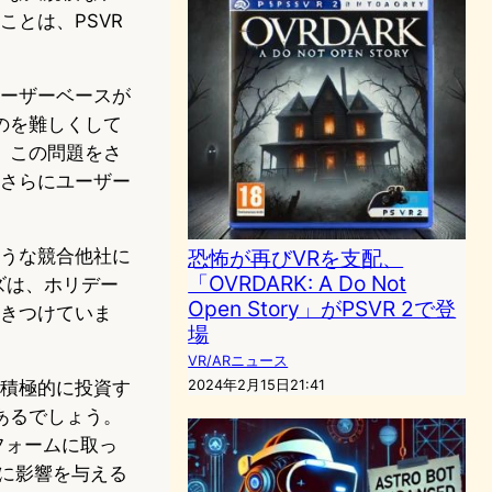
ことは、PSVR
ユーザーベースが
のを難しくして
、この問題をさ
、さらにユーザー
ような競合他社に
恐怖が再びVRを支配、
「OVRDARK: A Do Not
ズは、ホリデー
Open Story」がPSVR 2で登
惹きつけていま
場
VR/ARニュース
り積極的に投資す
2024年2月15日21:41
あるでしょう。
フォームに取っ
に影響を与える