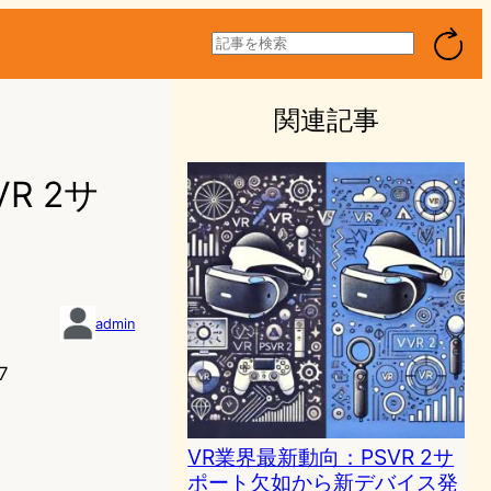
検
索
関連記事
R 2サ
admin
7
VR業界最新動向：PSVR 2サ
ポート欠如から新デバイス発