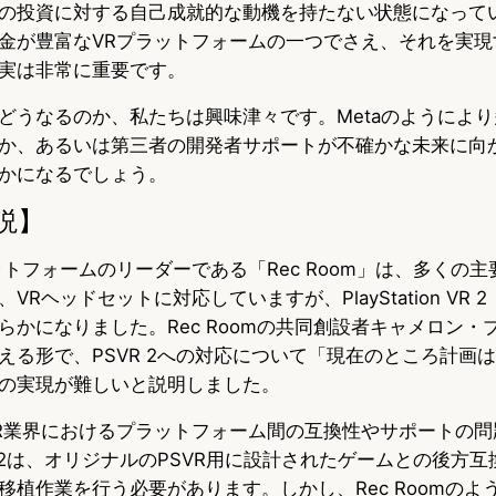
の投資に対する自己成就的な動機を持たない状態になって
金が豊富なVRプラットフォームの一つでさえ、それを実現
実は非常に重要です。
どうなるのか、私たちは興味津々です。Metaのようによ
か、あるいは第三者の開発者サポートが不確かな未来に向
かになるでしょう。
説】
ットフォームのリーダーである「Rec Room」は、多くの
Rヘッドセットに対応していますが、PlayStation VR 2（
らかになりました。Rec Roomの共同創設者キャメロン・
に答える形で、PSVR 2への対応について「現在のところ計画
の実現が難しいと説明しました。
R業界におけるプラットフォーム間の互換性やサポートの問
 2は、オリジナルのPSVR用に設計されたゲームとの後方
移植作業を行う必要があります。しかし、Rec Roomのよ