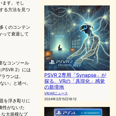
います。そし
する方法を見つ
り多くのコンテン
かって衰退して
主要なコンソール
PSVR 2）には
PSVR 2専用「Synapse」が
ブラウンは、
探る、VRの「具現化」感覚
はない」と述べ、
の新境地
VR/ARニュース
2024年3月15日18:12
題を浮き彫りに
互換性がないた
うな大規模なプ