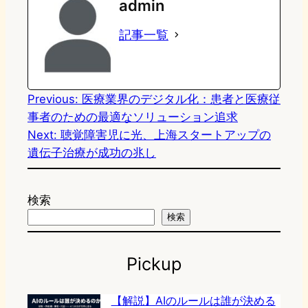
admin
o
s
b
n
記事一覧
d
k
o
a
o
y
o
n
k
Previous:
医療業界のデジタル化：患者と医療従
事者のための最適なソリューション追求
Next:
聴覚障害児に光、上海スタートアップの
遺伝子治療が成功の兆し
検索
検索
Pickup
【解説】AIのルールは誰が決める