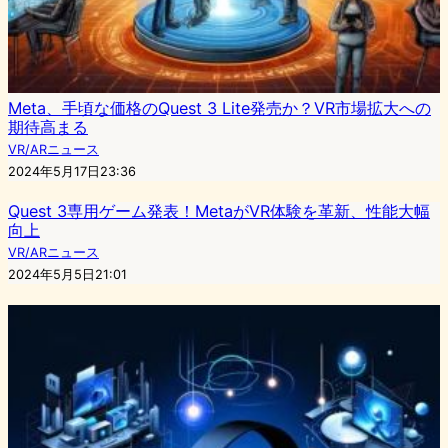
Meta、手頃な価格のQuest 3 Lite発売か？VR市場拡大への
期待高まる
VR/ARニュース
2024年5月17日23:36
Quest 3専用ゲーム発表！MetaがVR体験を革新、性能大幅
向上
VR/ARニュース
2024年5月5日21:01