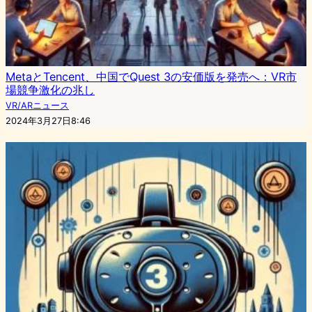
MetaとTencent、中国でQuest 3の安価版を発売へ：VR市
場競争激化の兆し
VR/ARニュース
2024年3月27日8:46