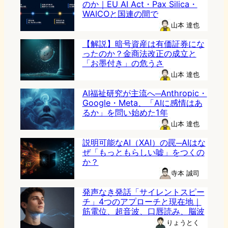
のか｜EU AI Act・Pax Silica・
WAICOと国連の間で
山本 達也
【解説】暗号資産は有価証券にな
ったのか？金商法改正の成立と
「お墨付き」の危うさ
山本 達也
AI福祉研究が主流へ─Anthropic・
Google・Meta、「AIに感情はあ
るか」を問い始めた1年
山本 達也
説明可能なAI（XAI）の罠─AIはな
ぜ「もっともらしい嘘」をつくの
か？
寺本 誠司
発声なき発話「サイレントスピー
チ」4つのアプローチと現在地｜
筋電位、超音波、口唇読み、脳波
りょうとく