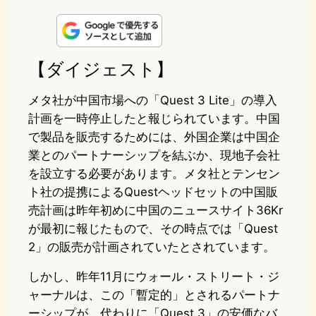
i
a
l
a
a
n
s
u
c
t
e
t
e
e
e
【ダイジェスト】
o
s
b
n
メタ社が中国市場への「Quest 3 Lite」の導入
d
k
o
a
計画を一時停止したと報じられています。中国
で製品を販売するためには、外国企業は中国企
o
y
o
業とのパートナーシップを結ぶか、現地子会社
n
k
を設立する必要があります。メタ社とテンセン
ト社の提携によるQuestヘッドセットの中国販
売計画は昨年初めに中国のニュースサイト36Kr
が最初に報じたもので、その時点では「Quest
2」の販売が計画されていたとされています。
しかし、昨年11月にウォール・ストリート・ジ
ャーナルは、この「暫定的」とされるパートナ
ーシップが、代わりに「Quest 3」の安価なバ