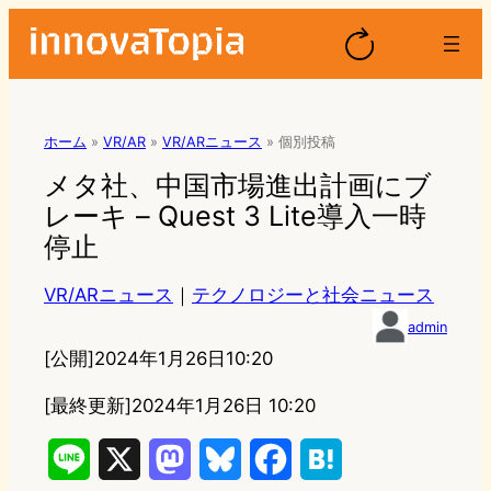
ホーム
»
VR/AR
»
VR/ARニュース
»
個別投稿
メタ社、中国市場進出計画にブ
レーキ – Quest 3 Lite導入一時
停止
VR/ARニュース
｜
テクノロジーと社会ニュース
admin
[公開]
2024年1月26日10:20
[最終更新]
2024年1月26日 10:20
L
X
M
B
F
H