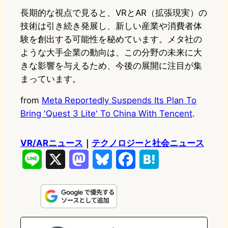
長期的な視点で見ると、VRとAR（拡張現実）の
技術は引き続き発展し、新しい産業や消費者体
験を創出する可能性を秘めています。メタ社の
ような大手企業の動向は、この分野の未来に大
きな影響を与えるため、今後の展開に注目が集
まっています。
from
Meta Reportedly Suspends Its Plan To
Bring 'Quest 3 Lite' To China With Tencent
.
VR/ARニュース
｜
テクノロジーと社会ニュース
L
X
M
B
F
H
i
a
l
a
a
n
s
u
c
t
e
t
e
e
e