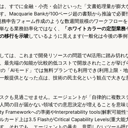
は、すでに金融・小売・会計といった「文書処理量が膨大
。Macquarie Bankが100ページ超の書類から推論で必
099税務申告フォーム作成のような数週間規模のワークフロー
単なる業務効率化ではなく、
「ホワイトカラーの定型業務そ
の移行を示唆
しているように見えます(一般化は今後の事
しては、これまで開発リソースの問題でAI活用に踏み切れ
、最先端の知能が比較的低コストで開放されたことが挙げ
検索の「AIモード」では無料プランでも利用でき(利用上限・
一般提供となった点は、技術の民主化という観点で大きな
スクも見過ごせません。エージェントが「自律的に複数ス
人間の目が届かない領域での意思決定が増えることを意味しま
fety Frameworkへの準拠やInterpretability tools(解
上は3.5 FlashがCritical Capability Levels(
す。それでも、エージェントの暴走、意図しないツール呼