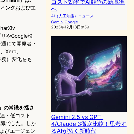
コスト効率でAI競争の新基準
ーディングおよびエ
へ
AI（人工知能）ニュース
Gemini
Google
2025年12月18日8:59
harXiv
リやGoogle検
iseを通じて開発者・
p、Xero、
の業務に変化をも
層」の常識を揺さ
高速・低コスト
Gemini 2.5 vs GPT-
認識でした。しか
4/Claude 3徹底比較！思考す
るAIが拓く新時代
グおよびエージェン