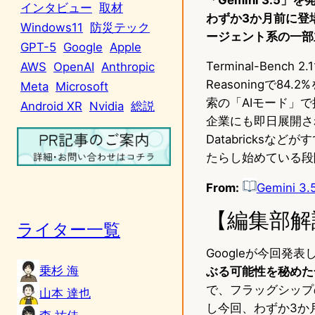
インタビュー
取材
わずか3か月前に登場
Windows11
防災テック
ージェント系の一部
GPT-5
Google
Apple
Terminal-Bench 2
AWS
OpenAI
Anthropic
Reasoningで8
Meta
Microsoft
索の「AIモード」で提供さ
Android XR
Nvidia
総説
企業にも即日展開されました
Databricks
たらし始めている段
From:
Gemini
【編集部解
ライター一覧
Googleが今回発表した
乗杉 海
ぶる可能性を秘めた
で、フラッグシップ
山本 達也
し今回、わずか3か月