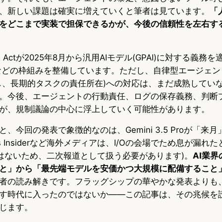
、新しい課題は確実に増えていくと筆者は見ています。
「
をどこまで実装で担保できるかが、今後の信頼性を左右す
 Actが2025年8月から汎用AIモデル(GPAI)に対する義務
MFなどの枠組みを整備しています。ただし、自律型エージェ
し、長期的タスクの責任所在)への対応は、まだ成熟してい
。今後、エージェントの行動責任、ログの保存義務、判断
が、規制議論の中心に浮上していく可能性があります。
、今回の発表で象徴的なのは、Gemini 3.5 Proが「来
ss Insiderなど海外メディアは、I/Oの会場でため息が漏
報ではないため、二次報道として扱う必要があります)。
AI業
と」から「最先端モデルを安価かつ大規模に配備すること
者の読み解きです。フラッグシップの華やかな発表よりも、F
す時代に入ったのではないか――この記事は、その兆候を
じます。