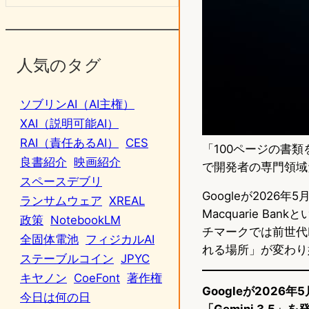
人気のタグ
ソブリンAI（AI主権）
XAI（説明可能AI）
RAI（責任あるAI）
CES
「100ページの書
良書紹介
映画紹介
で開発者の専門領域
スペースデブリ
Googleが2026年5月
ランサムウェア
XREAL
Macquarie 
政策
NotebookLM
チマークでは前世代
全固体電池
フィジカルAI
れる場所」が変わり
ステーブルコイン
JPYC
キヤノン
CoeFont
著作権
Googleが2026年
今日は何の日
「Gemini 3.5