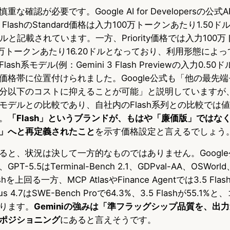
確認が必要です。Google AI for Developersの公式
.5 FlashのStandard価格は入力100万トークンあたり1.50
ドルと記載されています。一方、Priority価格では入力100
00万トークンあたり16.20ドルとなっており、利用形態によ
h系モデル(例：Gemini 3 Flash Previewの入力0.50ド
価格帯に位置付けられました。Google公式も「他の最先
分以下のコストに抑えることが可能」と説明していますが
モデルとの比較であり、自社内のFlash系列との比較では
。
「Flash」というブランドが、もはや「廉価版」ではな
」へと再定義されたこと
を示す価格設定と言えるでしょう
ると、状況は決して一方的なものではありません。Googl
-5.5はTerminal-Bench 2.1、GDPval-AA、OSWorl
lashを上回る一方、MCP AtlasやFinance Agentでは3.5 F
us 4.7はSWE-Bench Proで64.3%、3.5 Flashが55.
ります。
Geminiの強みは「準フラッグシップ品質を、出
ポジショニング
にあると言えそうです。