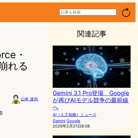
検
索
関連記事
orce・
が崩れる
Gemini 3.1 Pro登場 Google
が再びAIモデル競争の最前線
山本 達也
へ
6
AI（人工知能）ニュース
Gemini
Google
2026年2月21日8:08