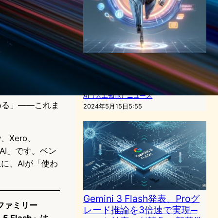
Google、新型Gemini 1.5
Flash発表：高速タスク処理
を実現
AI（人工知能）ニュース
める」――これま
2024年5月15日5:55
。
y、Xero、
るAI」です。ベン
に、AIが「使わ
Gemini 3 Flash発表、Proグ
ルファミリー
レード推論を3倍速で実現─
 Flash」は、