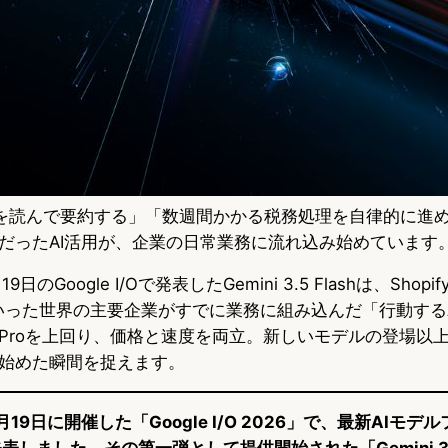
類を読んで要約する」「数週間かかる税務処理を自律的に進
だったAI活用が、企業の日常業務に流れ込み始めています
19日のGoogle I/Oで発表したGemini 3.5 Flashは、Shopif
Bankといった世界の主要企業がすでに業務に組み込んだ「行動す
Proを上回り、価格と速度を両立。新しいモデルの登場以上
始めた瞬間を捉えます。
5月19日に開催した「Google I/O 2026」で、最新AIモデ
」を発表しました。その第一弾として提供開始された「Gemini 3.5