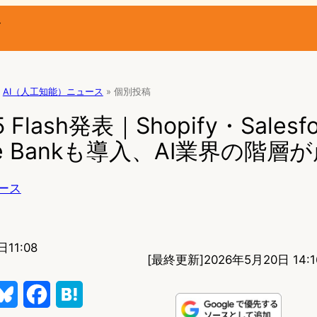
ー
AI（人工知能）ニュース
»
個別投稿
.5 Flash発表｜Shopify・Salesf
rie Bankも導入、AI業界の階層
ース
11:08
[最終更新]
2026年5月20日 14:1
B
F
H