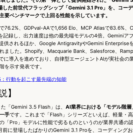
した前世代フラッグシップ「Gemini 3.1 Pro」を、コ
主要ベンチマークで上回る性能を示しています。
.1で76.2%、GDPval-AAで1,656 Elo、MCP Atlasで83.6%、C
4.2%を記録し、出力速度は他の最先端モデルの4倍。Geminiアプ
れるほか、Google AntigravityやGemini Enterpr
。Shopify、Macquarie Bank、Salesforce、Ram
などがすでに導入を進めており、自律型エージェントAIが実社会
階を示す発表です。
 3.5：行動を起こす最先端の知能
説】
「Gemini 3.5 Flash」は、
AI業界における「モデル階
一手
です。これまで「Flash」シリーズといえば、軽量・
の「Pro」モデルに性能で劣るものというのが業界共通の
前に登場したばかりのGemini 3.1 Proを、コーディン