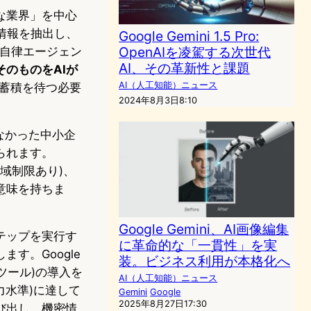
な業界」を中心
要情報を抽出し、
Google Gemini 1.5 Pro:
OpenAIを凌駕する次世代
を自律エージェン
AI、その革新性と課題
のものをAIが
AI（人工知能）ニュース
例蓄積を待つ必要
2024年8月3日8:10
なかった中小企
られます。
地域制限あり)、
意味を持ちま
Google Gemini、AI画像編集
テップを実行す
に革命的な「一貫性」を実
す。Google
装。ビジネス利用が本格化へ
釈可能性ツール)の導入を
AI（人工知能）ニュース
重大能力水準)に達して
Gemini
Google
2025年8月27日17:30
び出し、機密情