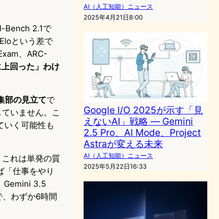
AI（人工知能）ニュース
2025年4月21日8:00
Bench 2.1で
14 Eloという差で
Exam、ARC-
に上回った」わけ
集部の見立て
で
Google I/O 2025が示す「見
していません。こ
えないAI」戦略 — Gemini
ていく可能性も
2.5 Pro、AI Mode、Project
Astraが変える未来
AI（人工知能）ニュース
す。これは単発の質
2025年5月22日16:33
ば「仕事をやり
ini 3.5
上で、わずか6時間