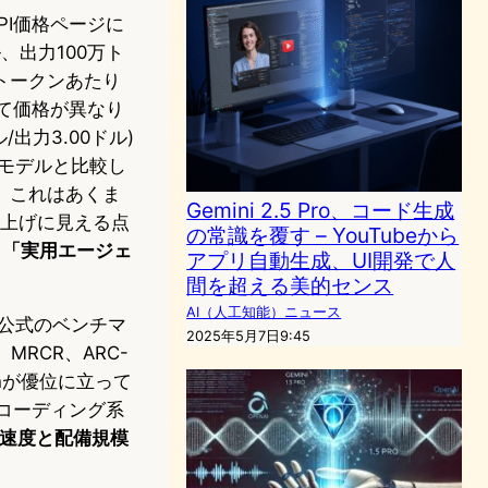
API価格ページに
ドル、出力100万ト
万トークンあたり
って価格が異なり
ル/出力3.00ドル)
端モデルと比較し
、これはあくま
Gemini 2.5 Pro、コード生成
値上げに見える点
の常識を覆す – YouTubeから
く「実用エージェ
アプリ自動生成、UI開発で人
。
間を超える美的センス
AI（人工知能）ニュース
e公式のベンチマ
2025年5月7日9:45
d、MRCR、ARC-
lashが優位に立って
1%と、コーディング系
力速度と配備規模