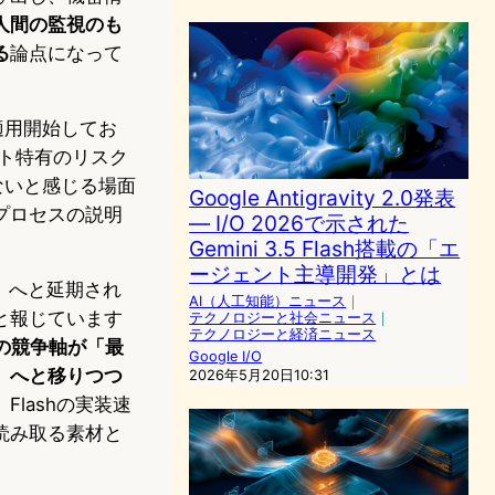
人間の監視のも
る
論点になって
を適用開始してお
ント特有のリスク
ないと感じる場面
Google Antigravity 2.0発表
プロセスの説明
— I/O 2026で示された
Gemini 3.5 Flash搭載の「エ
ージェント主導開発」とは
月」へと延期され
AI（人工知能）ニュース
｜
れたと報じています
テクノロジーと社会ニュース
｜
テクノロジーと経済ニュース
界の競争軸が「最
Google I/O
」へと移りつつ
2026年5月20日10:31
lashの実装速
読み取る素材と