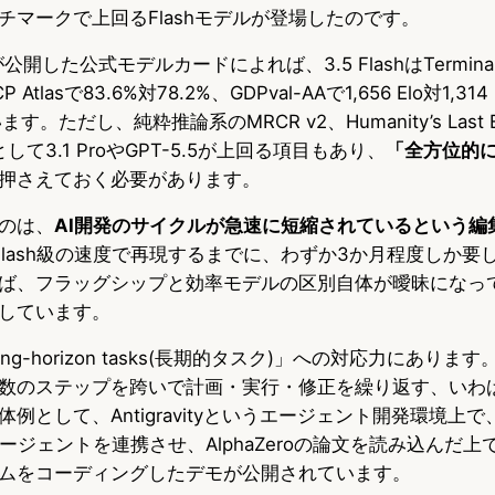
チマークで上回るFlashモデルが登場したのです。
ndが公開した公式モデルカードによれば、3.5 FlashはTerminal-
P Atlasで83.6%対78.2%、GDPval-AAで1,656 Elo対1,3
ます。ただし、純粋推論系のMRCR v2、Humanity’s Last 
して3.1 ProやGPT-5.5が上回る項目もあり、
「全方位的
押さえておく必要があります。
のは、
AI開発のサイクルが急速に短縮されているという編
Flash級の速度で再現するまでに、わずか3か月程度しか要
ば、フラッグシップと効率モデルの区別自体が曖昧になっ
しています。
g-horizon tasks(長期的タスク)」への対応力にありま
数のステップを跨いで計画・実行・修正を繰り返す、いわ
として、Antigravityというエージェント開発環境上で、Gem
ブエージェントを連携させ、AlphaZeroの論文を読み込んだ
ムをコーディングしたデモが公開されています。