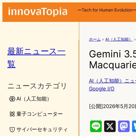
ーTech for Human Evolution
ホーム
»
AI（人工知能）
»
最新ニュース一
Gemini 3
覧
Macqua
AI（人工知能）ニュ
ニュースカテゴリ
Google I/O
AI（人工知能）
[公開]
2026年5月20日
量子コンピューター
L
X
M
サイバーセキュリティ