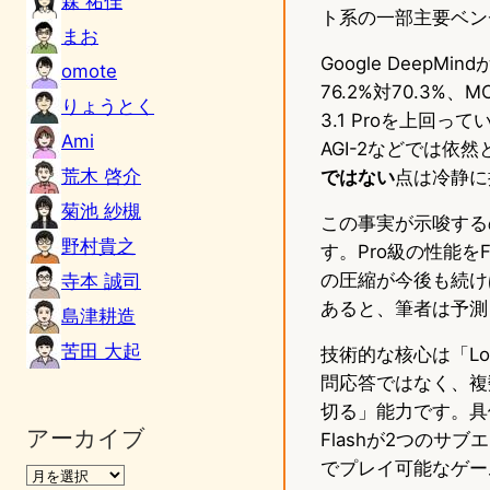
森 祐佳
ト系の一部主要ベン
まお
Google DeepMi
omote
76.2%対70.3%、MC
りょうとく
3.1 Proを上回ってい
Ami
AGI-2などでは依然と
荒木 啓介
ではない
点は冷静に
菊池 紗槻
この事実が示唆する
野村貴之
す。Pro級の性能を
の圧縮が今後も続け
寺本 誠司
あると、筆者は予測
島津耕造
苦田 大起
技術的な核心は「Lon
問応答ではなく、複
切る」能力です。具体例
アーカイブ
Flashが2つのサ
でプレイ可能なゲー