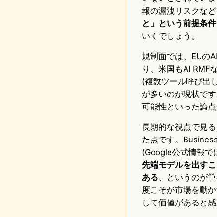
報の漏洩リスクなど
と」という前提条件
いくでしょう。
規制面では、EUのAI
り、米国もAI R
(複数ツール呼び出
が多いのが現状です
可能性といった論点
長期的な視点で見ると
た点です。Busine
(Google公式情
先端モデルを出すこ
ある
、というのが筆
度こそが市場を動か
して価値があると感