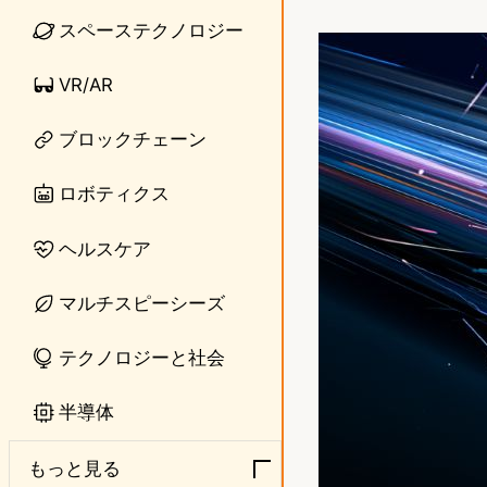
i
a
スペーステクノロジー
n
s
VR/AR
e
t
o
ブロックチェーン
d
ロボティクス
o
ヘルスケア
n
マルチスピーシーズ
テクノロジーと社会
半導体
もっと見る