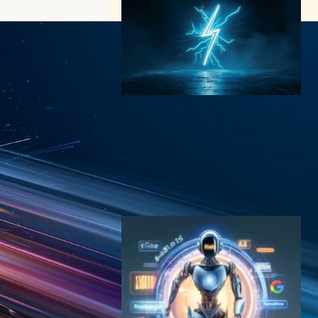
Gemini 3.6 Flash登場｜
Googleの新モデルが示す
「安さ・速さ・防御」
AI（人工知能）ニュース
｜
サイバーセキュリティニュース
｜
テクノロジーと経済ニュース
2026年7月23日9:10