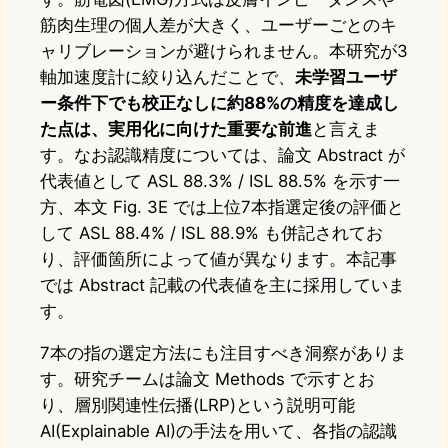
筋肉生理の個人差が大きく、ユーザーごとのキ
ャリブレーションが避けられません。本研究が3
軸加速度計に絞り込んだことで、
未学習ユーザ
ー条件下でも校正なしに約88%の精度を達成し
た点は、実用化に向けた重要な前進
と言えま
す。なお認識精度については、論文 Abstract が
代表値として ASL 88.3% / ISL 88.5% を示す一
方、本文 Fig. 3E では上位7本指選定後の評価と
して ASL 88.4% / ISL 88.9% も併記されてお
り、評価箇所によって値が異なります。本記事
では Abstract 記載の代表値を主に採用していま
す。
7本の指の選定方法にも注目すべき洞察がありま
す。研究チームは論文 Methods で示すとお
り、層別関連性伝播(LRP)という説明可能
AI(Explainable AI)の手法を用いて、各指の認識