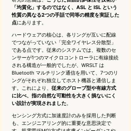
「均質化」するのではなく、ASL と ISL という
性質の異なる2つの手話で同等の精度を実証した
点
にあります。
ハードウェアの核心は、各リングが互いに配線
でつながっていない「完全ワイヤレス分散型」
である点です。従来のシステムでは、複数のセ
ンサーが1つのマイクロコントローラに有線接続
される構造が一般的でしたが、WRSLT は
Bluetooth マルチリンク通信を用いて、7つのリ
ングがそれぞれ独立してホスト機器と通信しま
す。これにより、
従来のグローブ型や有線方式
に比べ、指の自然な可動性を大きく損ないにく
い設計が実現されました
。
センシング方式に加速度計のみを採用した判断
も、エンジニアリング的に重要な意思決定で
す。筋電図(EMG)方式は皮膚インピーダンスや