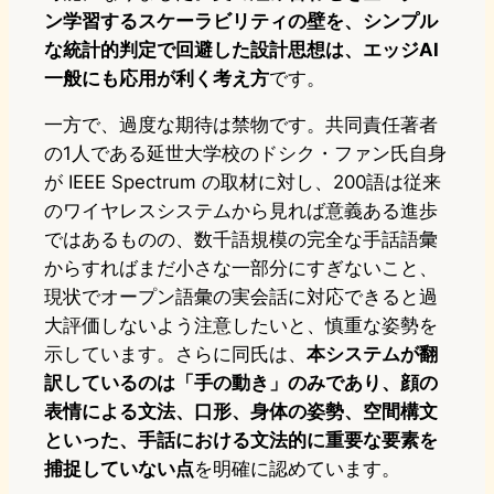
ン学習するスケーラビリティの壁を、シンプル
な統計的判定で回避した設計思想は、エッジAI
一般にも応用が利く考え方
です。
一方で、過度な期待は禁物です。共同責任著者
の1人である延世大学校のドシク・ファン氏自身
が IEEE Spectrum の取材に対し、200語は従来
のワイヤレスシステムから見れば意義ある進歩
ではあるものの、数千語規模の完全な手話語彙
からすればまだ小さな一部分にすぎないこと、
現状でオープン語彙の実会話に対応できると過
大評価しないよう注意したいと、慎重な姿勢を
示しています。さらに同氏は、
本システムが翻
訳しているのは「手の動き」のみであり、顔の
表情による文法、口形、身体の姿勢、空間構文
といった、手話における文法的に重要な要素を
捕捉していない点
を明確に認めています。