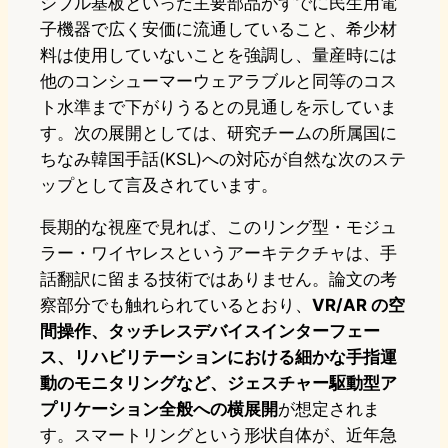
シブル基板といった主要部品がすでに民生用電
子機器で広く安価に流通していること、希少材
料は使用していないことを強調し、量産時には
他のコンシューマーウェアラブルと同等のコス
ト水準まで下がりうるとの見通しを示していま
す。次の展開としては、研究チームの所属国に
ちなみ韓国手話(KSL)への対応が自然な次のステ
ップとして言及されています。
長期的な視座で見れば、このリング型・モジュ
ラー・ワイヤレスというアーキテクチャは、手
話翻訳に留まる技術ではありません。論文の考
察部分でも触れられているとおり、
VR/AR の空
間操作、タッチレスデバイスインターフェー
ス、リハビリテーションにおける細かな手指運
動のモニタリングなど、ジェスチャー駆動型ア
プリケーション全般への横展開
が想定されま
す。スマートリングという形状自体が、近年急