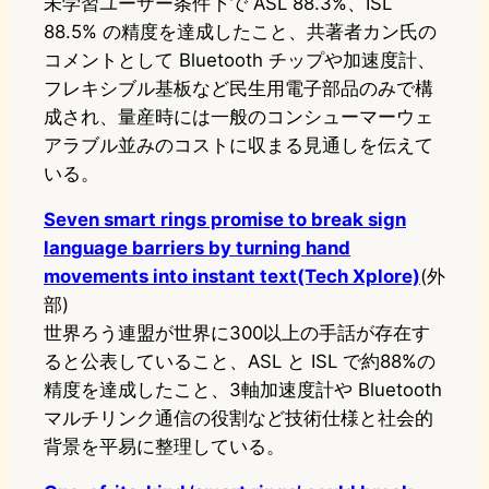
未学習ユーザー条件下で ASL 88.3%、ISL
88.5% の精度を達成したこと、共著者カン氏の
コメントとして Bluetooth チップや加速度計、
フレキシブル基板など民生用電子部品のみで構
成され、量産時には一般のコンシューマーウェ
アラブル並みのコストに収まる見通しを伝えて
いる。
Seven smart rings promise to break sign
language barriers by turning hand
movements into instant text(Tech Xplore)
(外
部)
世界ろう連盟が世界に300以上の手話が存在す
ると公表していること、ASL と ISL で約88%の
精度を達成したこと、3軸加速度計や Bluetooth
マルチリンク通信の役割など技術仕様と社会的
背景を平易に整理している。