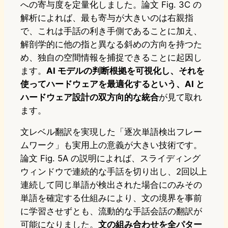
への寄与度を定量化しました。論文 Fig. 3C の
解析によれば、最も寄与が大きいのは右親指
で、これは手話の利き手側であることに加え、
解剖学的に他の指と異なる斜めの方向を持つた
め、独自の空間情報を捕捉できることに起因し
ます。
AI モデルの判断根拠を可視化し、それを
使ってハードウェアを最適化するという、AI と
ハードウェア設計の双方向的な統合
が見て取れ
ます。
文レベル翻訳を実現した「逐次単語検出フレー
ムワーク」も実用上の意義が大きい技術です。
論文 Fig. 5A の説明によれば、スライディング
ウィンドウで連続的な手話を切り出し、2回以上
連続して同じ単語が検出された場合にのみその
単語を確定する仕組みにより、文の境界を事前
に学習させずとも、流動的な手話会話の翻訳が
可能になりました。
文の組み合わせを全パター