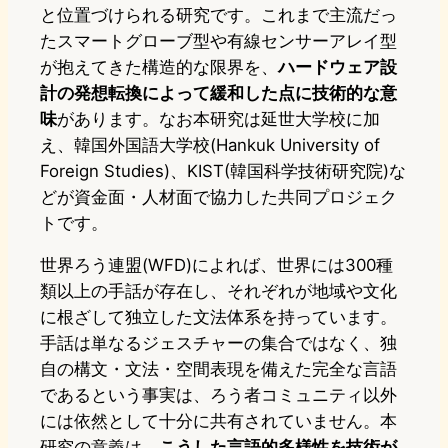
と位置づけられる研究です。これまで主流だっ
たスマートグローブ型や有線センサーアレイ型
が抱えてきた構造的な限界を、
ハードウェア設
計の発想転換によって緩和した点に技術的な意
味
があります。なお本研究は延世大学校に加
え、韓国外国語大学校(Hankuk University of
Foreign Studies)、KIST(韓国科学技術研究院)な
どが資金面・人材面で協力した共同プロジェク
トです。
世界ろう連盟(WFD)によれば、世界には300種
類以上の手話が存在し、それぞれが地域や文化
に根ざして独立した文法体系を持っています。
手話は単なるジェスチャーの集合ではなく、独
自の構文・文法・空間表現を備えた完全な言語
であるという事実は、ろう者コミュニティ以外
には依然として十分に共有されていません。本
研究の意義は、
こうした言語的多様性を技術が