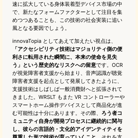
速に拡大している身体装着型デバイス市場の中
で、新たなフォームファクターとして注目を集
めつつあることも、この技術の社会実装に追い
風となる要因でしょう。
innovaTopia としてあえて加えたい視点は、
「アクセシビリティ技術はマジョリティ側の便
利さに転用された瞬間に、本来の使命を見失
う」という歴史的なリスクへの留意
です。OCR
が視覚障害者支援から始まり、音声認識が聴覚
障害者支援を起点として発展してきたように、
支援技術はしばしば一般消費財へと拡張されて
きました。WRSLT もまた VR コントローラーや
スマートホーム操作デバイスとして商品化が進
む可能性は十分にあります。その際、
ろう者コ
ミュニティ自身が開発プロセスに継続的に関与
し、彼らの言語的・文化的アイデンティティを
尊重した形で技術が育っていくこと
、それを支