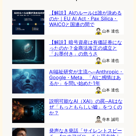
【解説】AIのルールは誰が決める
のか｜EU AI Act・Pax Silica・
WAICOと国連の間で
山本 達也
【解説】暗号資産は有価証券にな
ったのか？金商法改正の成立と
「お墨付き」の危うさ
山本 達也
AI福祉研究が主流へ─Anthropic・
Google・Meta、「AIに感情はあ
るか」を問い始めた1年
山本 達也
説明可能なAI（XAI）の罠─AIはな
ぜ「もっともらしい嘘」をつくの
か？
寺本 誠司
発声なき発話「サイレントスピー