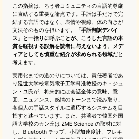
この指摘は、ろう者コミュニティの言語的尊厳
に直結する重要な論点です。手話は手だけで完
結する言語ではなく、表情や視線、体の向きが
文法そのものを担います。
「手話翻訳デバイ
ス」と一括りに呼ぶことが、こうした言語の本
質を軽視する誤解を読者に与えないよう、メデ
ィアとしても慎重な紹介が求められる領域
だと
考えます。
実用化までの道のりについては、責任著者であ
り延世大学校電気電子工学科准教授のキ・ジュ
ン・ユ氏が、将来的には会話全体の意味、意
図、ニュアンス、感情のトーンまで読み取り、
各個人の手話スタイルに適応するシステムを目
指すと述べています。また、共著者で韓国外国
語大学校のカン氏は ZME Science の取材に対
し、Bluetooth チップ、小型加速度計、フレキ