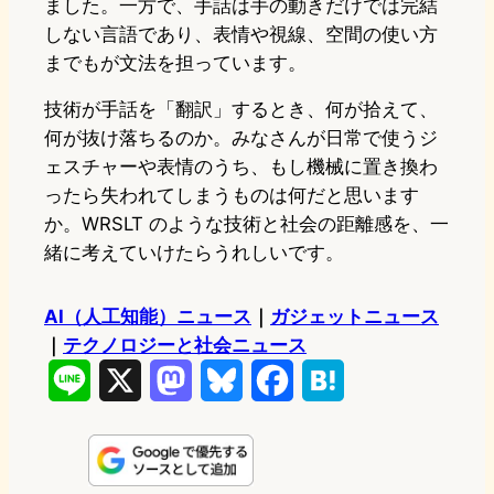
ました。一方で、手話は手の動きだけでは完結
しない言語であり、表情や視線、空間の使い方
までもが文法を担っています。
技術が手話を「翻訳」するとき、何が拾えて、
何が抜け落ちるのか。みなさんが日常で使うジ
ェスチャーや表情のうち、もし機械に置き換わ
ったら失われてしまうものは何だと思います
か。WRSLT のような技術と社会の距離感を、一
緒に考えていけたらうれしいです。
AI（人工知能）ニュース
｜
ガジェットニュース
｜
テクノロジーと社会ニュース
L
X
M
B
F
H
i
a
l
a
a
n
s
u
c
t