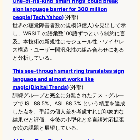
One-of-its-kind ‘smart rings’ could break
sign language barrier for 300 million
people(Tech.Yahoo)
(外部)
世界の聴覚障害者数の規模(3億人)を見出しで示
し、WRSLT の語彙数100語ずつという制約に言
及。本技術の新規性はモジュール性・ワイヤレ
ス構造・ユーザー間汎化性の組み合わせにある
と分析している。
This see-through smart ring translates sign
language and almost works like
magic(Digital Trends)
(外部)
訓練グループと完全に分離されたテストグルー
プで ISL 88.5%、ASL 88.3% という精度を達成
した点を、手話の個人差を考慮すれば印象的な
結果だと評価。今後の小型化と多言語対応拡張
が次の課題と展望している。