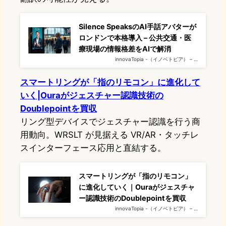
Silence SpeaksのAI手話アバターが
ロンドンで本格導入 – 公共交通・医
療現場の情報格差をAIで解消
innovaTopia -（イノベトピア） – …
スマートリングが「指のリモコン」に進化して
いく|Ouraがジェスチャー認識技術の
Doublepointを買収
リング型デバイスでジェスチャー認識を行う商
用動向。WRSLT が見据える VR/AR・タッチレ
スインターフェース応用と直結する。
スマートリングが「指のリモコン」
に進化していく｜Ouraがジェスチャ
ー認識技術のDoublepointを買収
innovaTopia -（イノベトピア） – …