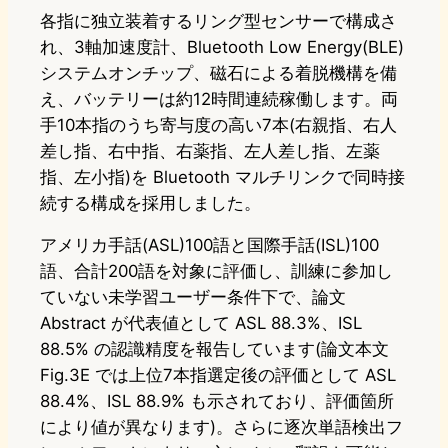
各指に独立装着するリング型センサーで構成さ
れ、3軸加速度計、Bluetooth Low Energy(BLE)
システムオンチップ、磁石による着脱機構を備
え、バッテリーは約12時間連続稼働します。両
手10本指のうち寄与度の高い7本(右親指、右人
差し指、右中指、右薬指、左人差し指、左薬
指、左小指)を Bluetooth マルチリンクで同時接
続する構成を採用しました。
アメリカ手話(ASL)100語と国際手話(ISL)100
語、合計200語を対象に評価し、訓練に参加し
ていない未学習ユーザー条件下で、論文
Abstract が代表値として ASL 88.3%、ISL
88.5% の認識精度を報告しています(論文本文
Fig.3E では上位7本指選定後の評価として ASL
88.4%、ISL 88.9% も示されており、評価箇所
により値が異なります)。さらに逐次単語検出フ