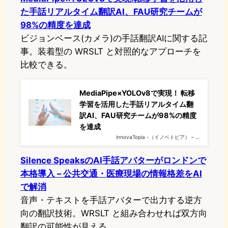
た手話リアルタイム翻訳AI、FAU研究チームが
98%の精度を達成
ビジョンベース(カメラ)の手話翻訳AIに関する記
事。装着型の WRSLT と対照的なアプローチを
比較できる。
MediaPipe×YOLOv8で実現！ 転移
学習を活用した手話リアルタイム翻
訳AI、FAU研究チームが98%の精度
を達成
innovaTopia -（イノベトピア） – …
Silence SpeaksのAI手話アバターがロンドンで
本格導入 – 公共交通・医療現場の情報格差をAI
で解消
音声・テキストを手話アバターで出力する逆方
向の翻訳技術。WRSLT と組み合わせれば双方向
翻訳の可能性が見える。