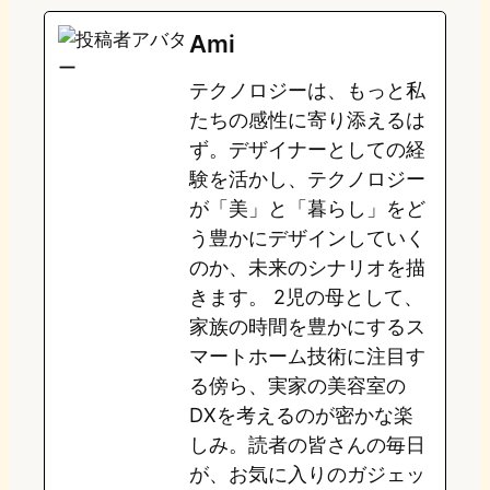
e
t
e
e
e
Ami
o
s
b
n
テクノロジーは、もっと私
d
k
o
a
たちの感性に寄り添えるは
o
y
o
ず。デザイナーとしての経
験を活かし、テクノロジー
n
k
が「美」と「暮らし」をど
う豊かにデザインしていく
のか、未来のシナリオを描
きます。 2児の母として、
家族の時間を豊かにするス
マートホーム技術に注目す
る傍ら、実家の美容室の
DXを考えるのが密かな楽
しみ。読者の皆さんの毎日
が、お気に入りのガジェッ