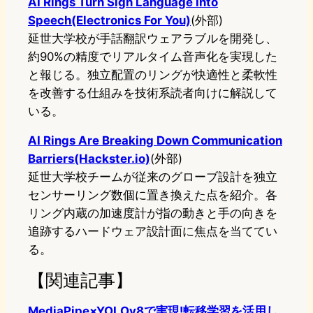
AI Rings Turn Sign Language Into
Speech(Electronics For You)
(外部)
延世大学校が手話翻訳ウェアラブルを開発し、
約90%の精度でリアルタイム音声化を実現した
と報じる。独立配置のリングが快適性と柔軟性
を改善する仕組みを技術系読者向けに解説して
いる。
AI Rings Are Breaking Down Communication
Barriers(Hackster.io)
(外部)
延世大学校チームが従来のグローブ設計を独立
センサーリング数個に置き換えた点を紹介。各
リング内蔵の加速度計が指の動きと手の向きを
追跡するハードウェア設計面に焦点を当ててい
る。
【関連記事】
MediaPipe×YOLOv8で実現!転移学習を活用し