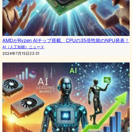
AMDがRyzen AIチップ搭載、CPUの35倍性能のNPU発表！
AI（人工知能）ニュース
2024年7月15日23:31