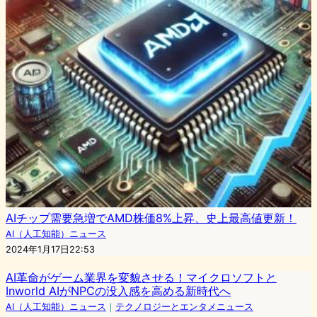
AIチップ需要急増でAMD株価8%上昇、史上最高値更新！
AI（人工知能）ニュース
2024年1月17日22:53
AI革命がゲーム業界を変貌させる！マイクロソフトと
Inworld AIがNPCの没入感を高める新時代へ
AI（人工知能）ニュース
｜
テクノロジーとエンタメニュース