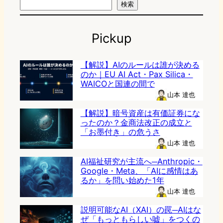
検索
Pickup
【解説】AIのルールは誰が決める
のか｜EU AI Act・Pax Silica・
WAICOと国連の間で
山本 達也
【解説】暗号資産は有価証券にな
ったのか？金商法改正の成立と
「お墨付き」の危うさ
山本 達也
AI福祉研究が主流へ─Anthropic・
Google・Meta、「AIに感情はあ
るか」を問い始めた1年
山本 達也
説明可能なAI（XAI）の罠─AIはな
ぜ「もっともらしい嘘」をつくの