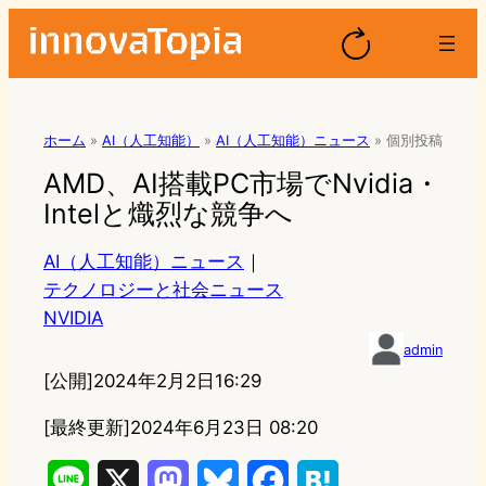
ホーム
»
AI（人工知能）
»
AI（人工知能）ニュース
»
個別投稿
AMD、AI搭載PC市場でNvidia・
Intelと熾烈な競争へ
AI（人工知能）ニュース
｜
テクノロジーと社会ニュース
NVIDIA
admin
[公開]
2024年2月2日16:29
[最終更新]
2024年6月23日 08:20
L
X
M
B
F
H