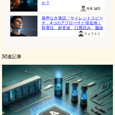
か？
寺本 誠司
発声なき発話「サイレントスピー
チ」4つのアプローチと現在地｜
筋電位、超音波、口唇読み、脳波
りょうとく
関連記事