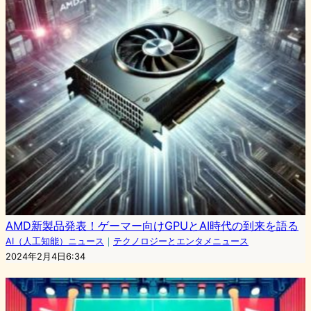
AMD新製品発表！ゲーマー向けGPUとAI時代の到来を語る
AI（人工知能）ニュース
｜
テクノロジーとエンタメニュース
2024年2月4日6:34