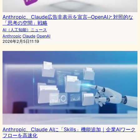
Anthropic、Claude広告非表示を宣言─OpenAIと対照的な
「思考の空間」戦略
AI（人工知能）ニュース
Anthropic
Claude
OpenAI
2026年2月5日11:19
Anthropic、Claude AIに「Skills」機能追加｜企業AIワーク
フローを高速化