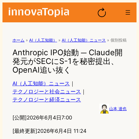
ホーム
»
AI（人工知能）
»
AI（人工知能）ニュース
»
個別投稿
Anthropic IPO始動 ─ Claude開
発元がSECにS-1を秘密提出、
OpenAI追い抜く
AI（人工知能）ニュース
｜
テクノロジーと社会ニュース
｜
テクノロジーと経済ニュース
山本 達也
[公開]
2026年6月4日7:00
[最終更新]
2026年6月4日 11:24