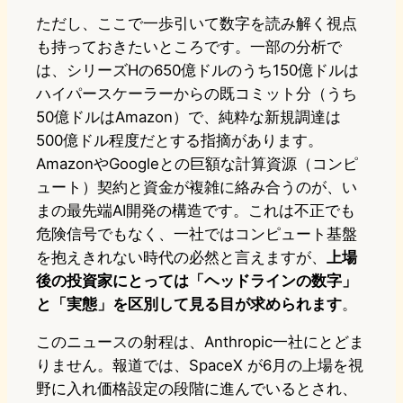
ただし、ここで一歩引いて数字を読み解く視点
も持っておきたいところです。一部の分析で
は、シリーズHの650億ドルのうち150億ドルは
ハイパースケーラーからの既コミット分（うち
50億ドルはAmazon）で、純粋な新規調達は
500億ドル程度だとする指摘があります。
AmazonやGoogleとの巨額な計算資源（コンピ
ュート）契約と資金が複雑に絡み合うのが、い
まの最先端AI開発の構造です。これは不正でも
危険信号でもなく、一社ではコンピュート基盤
を抱えきれない時代の必然と言えますが、
上場
後の投資家にとっては「ヘッドラインの数字」
と「実態」を区別して見る目が求められます
。
このニュースの射程は、Anthropic一社にとどま
りません。報道では、SpaceX が6月の上場を視
野に入れ価格設定の段階に進んでいるとされ、