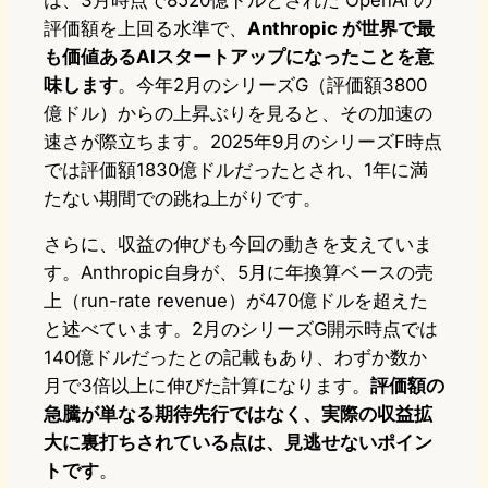
は、3月時点で8520億ドルとされた OpenAI の
評価額を上回る水準で、
Anthropic が世界で最
も価値あるAIスタートアップになったことを意
味します
。今年2月のシリーズG（評価額3800
億ドル）からの上昇ぶりを見ると、その加速の
速さが際立ちます。2025年9月のシリーズF時点
では評価額1830億ドルだったとされ、1年に満
たない期間での跳ね上がりです。
さらに、収益の伸びも今回の動きを支えていま
す。Anthropic自身が、5月に年換算ベースの売
上（run-rate revenue）が470億ドルを超えた
と述べています。2月のシリーズG開示時点では
140億ドルだったとの記載もあり、わずか数か
月で3倍以上に伸びた計算になります。
評価額の
急騰が単なる期待先行ではなく、実際の収益拡
大に裏打ちされている点は、見逃せないポイン
トです
。