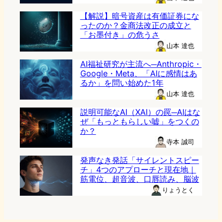
【解説】暗号資産は有価証券にな
ったのか？金商法改正の成立と
「お墨付き」の危うさ
山本 達也
AI福祉研究が主流へ─Anthropic・
Google・Meta、「AIに感情はあ
るか」を問い始めた1年
山本 達也
説明可能なAI（XAI）の罠─AIはな
ぜ「もっともらしい嘘」をつくの
か？
寺本 誠司
発声なき発話「サイレントスピー
チ」4つのアプローチと現在地｜
筋電位、超音波、口唇読み、脳波
りょうとく