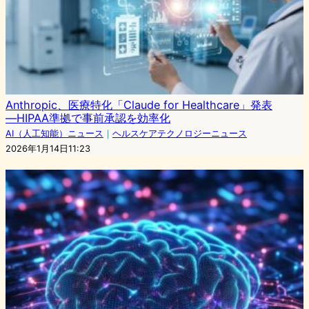
Anthropic、医療特化「Claude for Healthcare」発表
―HIPAA準拠で事前承認を効率化
AI（人工知能）ニュース
｜
ヘルスケアテクノロジーニュース
2026年1月14日11:23