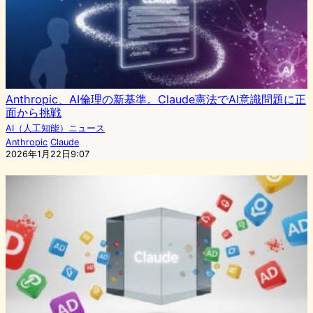
Anthropic、AI倫理の新基準。Claude憲法でAI意識問題に正
面から挑戦
AI（人工知能）ニュース
Anthropic
Claude
2026年1月22日9:07