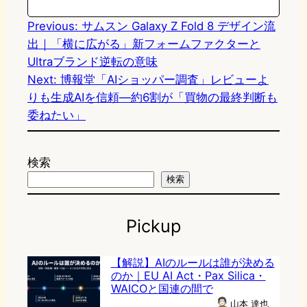
Previous:
サムスン Galaxy Z Fold 8 デザイン流
出｜「横に広がる」新フォームファクターと
Ultraブランド逆転の意味
Next:
博報堂「AIショッパー調査」レビューよ
りも生成AIを信頼―約6割が「買物の最終判断も
委ねたい」
検索
検索
Pickup
【解説】AIのルールは誰が決める
のか｜EU AI Act・Pax Silica・
WAICOと国連の間で
山本 達也