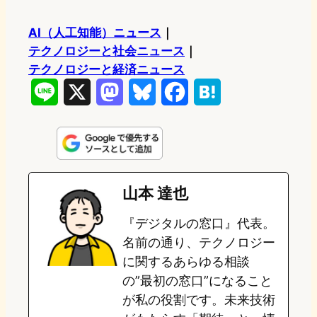
AI（人工知能）ニュース
｜
テクノロジーと社会ニュース
｜
テクノロジーと経済ニュース
L
X
M
B
F
H
i
a
l
a
a
n
s
u
c
t
e
t
e
e
e
山本 達也
o
s
b
n
『デジタルの窓口』代表。
d
k
o
a
名前の通り、テクノロジー
o
y
o
に関するあらゆる相談
の”最初の窓口”になること
n
k
が私の役割です。未来技術