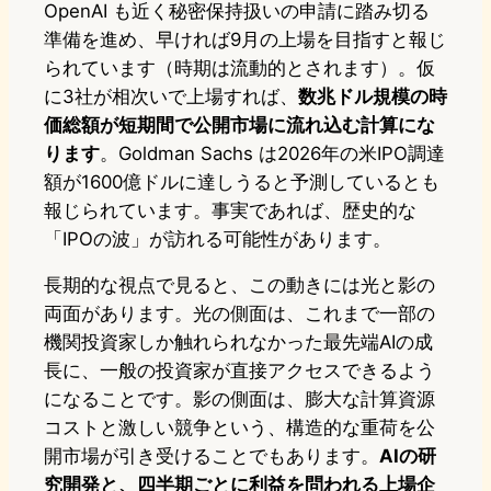
OpenAI も近く秘密保持扱いの申請に踏み切る
準備を進め、早ければ9月の上場を目指すと報じ
られています（時期は流動的とされます）。仮
に3社が相次いで上場すれば、
数兆ドル規模の時
価総額が短期間で公開市場に流れ込む計算にな
ります
。Goldman Sachs は2026年の米IPO調達
額が1600億ドルに達しうると予測しているとも
報じられています。事実であれば、歴史的な
「IPOの波」が訪れる可能性があります。
長期的な視点で見ると、この動きには光と影の
両面があります。光の側面は、これまで一部の
機関投資家しか触れられなかった最先端AIの成
長に、一般の投資家が直接アクセスできるよう
になることです。影の側面は、膨大な計算資源
コストと激しい競争という、構造的な重荷を公
開市場が引き受けることでもあります。
AIの研
究開発と、四半期ごとに利益を問われる上場企