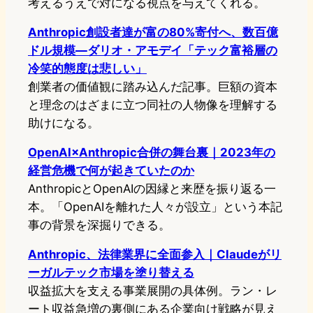
考えるうえで対になる視点を与えてくれる。
Anthropic創設者達が富の80%寄付へ、数百億
ドル規模―ダリオ・アモデイ「テック富裕層の
冷笑的態度は悲しい」
創業者の価値観に踏み込んだ記事。巨額の資本
と理念のはざまに立つ同社の人物像を理解する
助けになる。
OpenAI×Anthropic合併の舞台裏｜2023年の
経営危機で何が起きていたのか
AnthropicとOpenAIの因縁と来歴を振り返る一
本。「OpenAIを離れた人々が設立」という本記
事の背景を深掘りできる。
Anthropic、法律業界に全面参入｜Claudeがリ
ーガルテック市場を塗り替える
収益拡大を支える事業展開の具体例。ラン・レ
ート収益急増の裏側にある企業向け戦略が見え