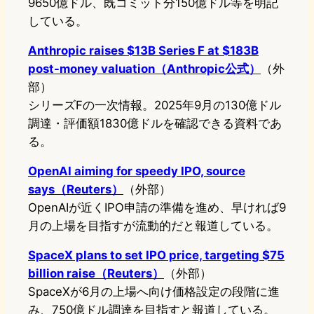
9650億ドル、既コミット分150億ドル等を明記
している。
Anthropic raises $13B Series F at $183B
post-money valuation（Anthropic公式）
（外
部）
シリーズFの一次情報。2025年9月の130億ドル
調達・評価額1830億ドルを確認できる資料であ
る。
OpenAI aiming for speedy IPO, source
says（Reuters）
（外部）
OpenAIが近くIPO申請の準備を進め、早ければ9
月の上場を目指すが流動的だと報道している。
SpaceX plans to set IPO price, targeting $75
billion raise（Reuters）
（外部）
SpaceXが6月の上場へ向け価格設定の段階に進
み、750億ドル調達を目指すと報道している。