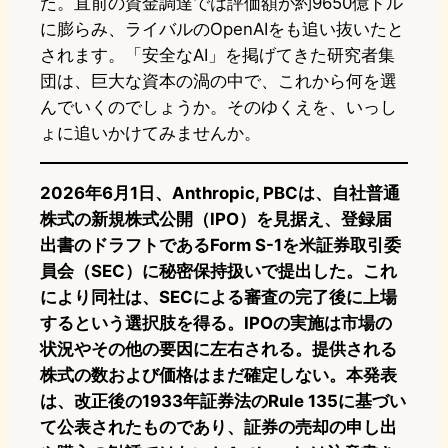
た。直前の資金調達では評価額が約9650億ドル
に膨らみ、ライバルのOpenAIをも追い抜いたと
されます。「安全なAI」を掲げてきた研究者集
団は、巨大な資本の渦の中で、これから何を選
んでいくのでしょうか。そのゆくえを、いっし
ょに追いかけてみませんか。
2026年6月1日、Anthropic, PBCは、自社普通
株式の新規株式公開（IPO）を見据え、登録届
出書のドラフトであるForm S-1を米証券取引委
員会（SEC）に秘密保持扱いで提出した。これ
により同社は、SECによる審査の完了後に上場
するという選択肢を得る。IPOの実施は市場の
状況やその他の要因に左右される。提供される
株式の数および価格はまだ確定しない。本発表
は、改正後の1933年証券法のRule 135に基づい
て公表されたものであり、証券の売却の申し出