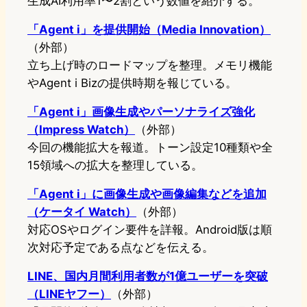
生成AI利用率1〜2割という数値を紹介する。
「Agent i」を提供開始（Media Innovation）
（外部）
立ち上げ時のロードマップを整理。メモリ機能
やAgent i Bizの提供時期を報じている。
「Agent i」画像生成やパーソナライズ強化
（Impress Watch）
（外部）
今回の機能拡大を報道。トーン設定10種類や全
15領域への拡大を整理している。
「Agent i」に画像生成や画像編集などを追加
（ケータイ Watch）
（外部）
対応OSやログイン要件を詳報。Android版は順
次対応予定である点などを伝える。
LINE、国内月間利用者数が1億ユーザーを突破
（LINEヤフー）
（外部）