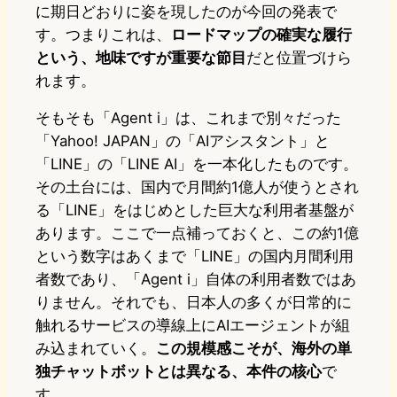
に期日どおりに姿を現したのが今回の発表で
す。つまりこれは、
ロードマップの確実な履行
という、地味ですが重要な節目
だと位置づけら
れます。
そもそも「Agent i」は、これまで別々だった
「Yahoo! JAPAN」の「AIアシスタント」と
「LINE」の「LINE AI」を一本化したものです。
その土台には、国内で月間約1億人が使うとされ
る「LINE」をはじめとした巨大な利用者基盤が
あります。ここで一点補っておくと、この約1億
という数字はあくまで「LINE」の国内月間利用
者数であり、「Agent i」自体の利用者数ではあ
りません。それでも、日本人の多くが日常的に
触れるサービスの導線上にAIエージェントが組
み込まれていく。
この規模感こそが、海外の単
独チャットボットとは異なる、本件の核心
で
す。