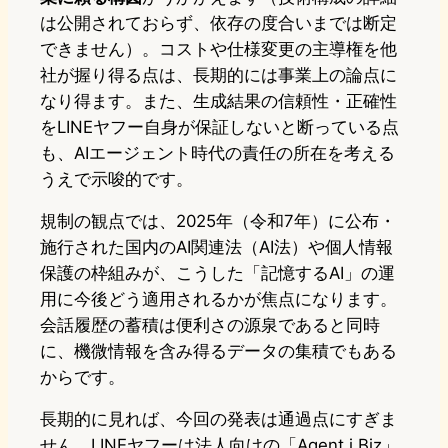
は公開されておらず、依存の度合いまでは断定
できません）。コストや仕様変更の主導権を他
社が握り得る点は、長期的には事業上の論点に
なり得ます。また、生成結果の信頼性・正確性
をLINEヤフー自身が保証しないと断っている点
も、AIエージェント時代の責任の所在を考える
うえで示唆的です。
規制の観点では、2025年（令和7年）に公布・
施行された国内のAI関連法（AI法）や個人情報
保護の枠組みが、こうした「記憶するAI」の運
用に今後どう適用されるかが焦点になります。
会話履歴の蓄積は便利さの源泉であると同時
に、機微情報を含み得るデータの集積でもある
からです。
長期的に見れば、今回の発表は通過点にすぎま
せん。LINEヤフーは法人向けの「Agent i Biz」