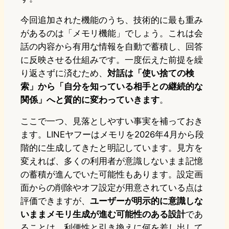
今回追加された機能のうち、技術的に最も重み
があるのは「メモリ機能」でしょう。これは会
話の内容から有用な情報を自動で蓄積し、回答
に反映させる仕組みです。一度伝えた前提を繰
り返さずに済むため、
対話は「使い捨ての検
索」から「自分を知っている相手との継続的な
関係」へと質的に変わっていきます
。
ここで一つ、見落としやすい事実を補っておき
ます。LINEヤフーはメモリを2026年4月から段
階的に生成してきたと明記しています。見方を
変えれば、多くの利用者が意識しないまま記憶
の蓄積が進んでいた可能性もあります。設定画
面からの削除やオフ設定が用意されている点は
評価できますが、
ユーザーが明示的に意識しな
いままメモリ生成が進む可能性のある設計
であ
ることは、利便性と引き換えに何を差し出して