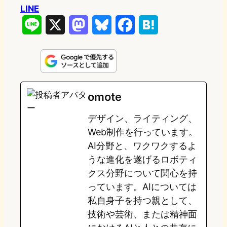
LINE
L
X
M
B
F
H
i
a
l
a
a
n
s
u
c
t
e
t
e
e
e
omote
o
s
b
n
デザイン、ライティング、
d
k
o
a
Web制作を行っています。
o
y
o
AI分野と、ワクワクするよ
うな進化を遂げるロボティ
n
k
クス分野について関心を持
っています。AIについては
私自身子を持つ親として、
技術や芸術、または精神面