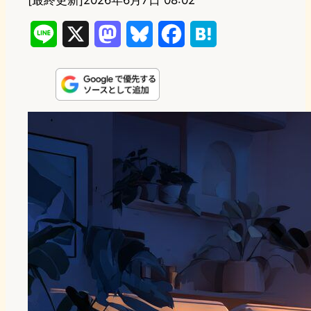
[最終更新]
2026年6月7日 08:02
L
X
M
B
F
H
i
a
l
a
a
n
s
u
c
t
e
t
e
e
e
o
s
b
n
d
k
o
a
o
y
o
n
k