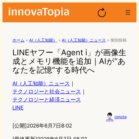
ホーム
»
AI（人工知能）
»
AI（人工知能）ニュース
»
個別投稿
LINEヤフー「Agent i」が画像生
成とメモリ機能を追加｜AIが“あ
なたを記憶”する時代へ
AI（人工知能）ニュース
｜
テクノロジーと社会ニュース
｜
テクノロジーと経済ニュース
LINE
omote
[公開]
2026年6月7日8:02