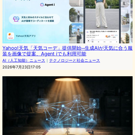
Yahoo!天気「天気コーデ」提供開始─生成AIが天気に合う服
装を画像で提案、Agent iでも利用可能
AI（人工知能）ニュース
｜
テクノロジーと社会ニュース
2026年7月23日17:05