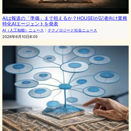
AIは報道の「準備」まで担えるか？HOUSEIが記者向け業務
特化AIエージェントを発表
AI（人工知能）ニュース
｜
テクノロジーと社会ニュース
2026年6月10日8:05