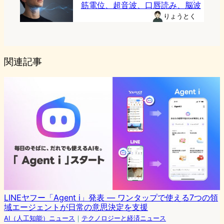
筋電位、超音波、口唇読み、脳波
りょうとく
関連記事
LINEヤフー「Agent i」発表 ― ワンタップで使える7つの領
域エージェントが日常の意思決定を支援
AI（人工知能）ニュース
｜
テクノロジーと経済ニュース