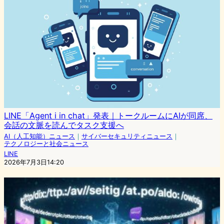
LINE「Agent i in chat」発表｜トークルームにAIが同席、
会話の文脈を読んでタスク支援へ
AI（人工知能）ニュース
｜
サイバーセキュリティニュース
｜
テクノロジーと社会ニュース
LINE
2026年7月3日14:20