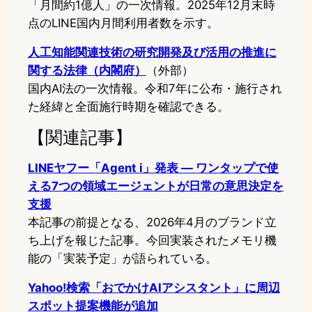
「月間約1億人」の一次情報。2025年12月末時
点のLINE国内月間利用者数を示す。
人工知能関連技術の研究開発及び活用の推進に
関する法律（内閣府）
（外部）
国内AI法の一次情報。令和7年に公布・施行され
た経緯と全面施行時期を確認できる。
【関連記事】
LINEヤフー「Agent i」発表 ― ワンタップで使
える7つの領域エージェントが日常の意思決定を
支援
本記事の前提となる、2026年4月のブランド立
ち上げを報じた記事。今回実装されたメモリ機
能の「実装予定」が語られている。
Yahoo!検索「おでかけAIアシスタント」に周辺
スポット提案機能が追加