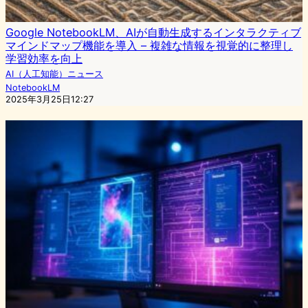
Google NotebookLM、AIが自動生成するインタラクティブ
マインドマップ機能を導入 – 複雑な情報を視覚的に整理し
学習効率を向上
AI（人工知能）ニュース
NotebookLM
2025年3月25日12:27