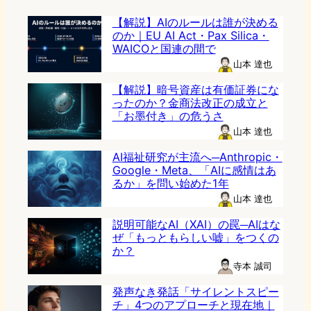
【解説】AIのルールは誰が決める
のか｜EU AI Act・Pax Silica・
WAICOと国連の間で
山本 達也
【解説】暗号資産は有価証券にな
ったのか？金商法改正の成立と
「お墨付き」の危うさ
山本 達也
AI福祉研究が主流へ─Anthropic・
Google・Meta、「AIに感情はあ
るか」を問い始めた1年
山本 達也
説明可能なAI（XAI）の罠─AIはな
ぜ「もっともらしい嘘」をつくの
か？
寺本 誠司
発声なき発話「サイレントスピー
チ」4つのアプローチと現在地｜