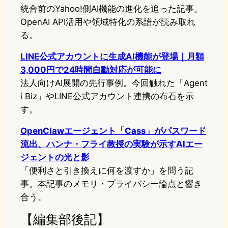
統合前のYahoo!側AI機能の進化を追った記事。
OpenAI API活用や領域特化の系譜が読み取れ
る。
LINE公式アカウントに生成AI機能が登場｜月額
3,000円で24時間自動対応が可能に
法人向けAI展開の先行事例。今回触れた「Agent
i Biz」やLINE公式アカウント連携の布石を示
す。
OpenClawエージェント「Cass」がパスワード
流出、ハンナ・フライ教授の実験が示すAIエー
ジェントの光と影
「便利さと引き換えに何を渡すか」を問う記
事。本記事のメモリ・プライバシー論点と響き
合う。
【編集部後記】