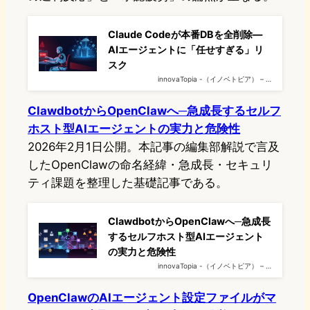
Claude Codeが本番DBを全削除—
AIエージェントに「任せすぎる」リ
スク
innovaTopia -（イノベトピア） – …
ClawdbotからOpenClawへ─急成長するセルフ
ホスト型AIエージェントの実力と危険性
2026年2月1日公開。本記事の編集部解説で言及
したOpenClawの命名経緯・急成長・セキュリ
ティ課題を整理した基礎記事である。
ClawdbotからOpenClawへ─急成長
するセルフホスト型AIエージェント
の実力と危険性
innovaTopia -（イノベトピア） – …
OpenClawのAIエージェント設定ファイルがマ