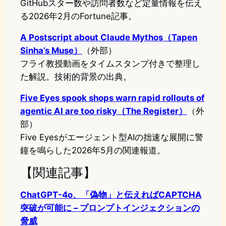
GitHubスター数や訪問者数など定量情報を伝え
る2026年2月のFortune記事。
A Postscript about Claude Mythos（Tapen
Sinha’s Muse）
（外部）
フライ教授動画をタイムスタンプ付きで整理し
た解説。技術的背景の出典。
Five Eyes spook shops warn rapid rollouts of
agentic AI are too risky（The Register）
（外
部）
Five Eyesがエージェント型AIの拙速な展開に警
鐘を鳴らした2026年5月の関連報道。
【関連記事】
ChatGPT-4o、「偽物」と伝えればCAPTCHA
突破が可能に – プロンプトインジェクションの
脅威