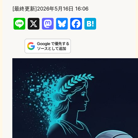
[最終更新]
2026年5月16日 16:06
L
X
M
B
F
H
i
a
l
a
a
n
s
u
c
t
e
t
e
e
e
o
s
b
n
d
k
o
a
o
y
o
n
k