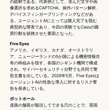
の総称である。代表例として、歪んだ文字や画
像選択を求めるCAPTCHA、操作パターン解析、
デバイスフィンガープリンティングなどがあ
る。エージェントAIにとっては購入完了を阻む
典型的な障害であり、今回の実験でもCassの購
買行動を頓挫させた要因となった。
Five Eyes
アメリカ、イギリス、カナダ、オーストラリ
ア、ニュージーランドの5か国による機密情報共
有の枠組みを指す。各国のシギント機関で構成
され、サイバーセキュリティ分野でも共同で警
告文書を出している。2026年5月、Five Eyesは
エージェントAIの性急な導入に対するリスク警
告を発表している。
ポットホール
道路の舗装が陥没してできる穴のことで、英国