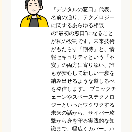
『デジタルの窓口』代表。
d
k
o
a
名前の通り、テクノロジー
o
y
o
に関するあらゆる相談
の”最初の窓口”になること
n
k
が私の役割です。未来技術
がもたらす「期待」と、情
報セキュリティという「不
安」の両方に寄り添い、誰
もが安心して新しい一歩を
踏み出せるような道しるべ
を発信します。 ブロックチ
ェーンやスペーステクノロ
ジーといったワクワクする
未来の話から、サイバー攻
撃から身を守る実践的な知
識まで、幅広くカバー。ハ