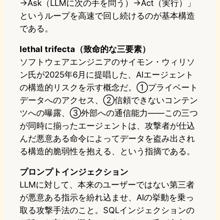
→Ask（LLMに次の手を問う）→Act（実行）」
というループを高速で回し続けるのが基本構造
である。
lethal trifecta（致命的な三要素）
ソフトウェアエンジニアのサイモン・ウィリソ
ン氏が2025年6月に提唱した、AIエージェント
の構造的リスクを示す概念だ。①プライベート
データへのアクセス、②信頼できないコンテン
ツへの曝露、③外部への通信能力——この三つ
が同時に揃ったエージェントは、攻撃者が仕込
んだ悪意ある命令によってデータを盗み出され
る構造的脆弱性を抱える、という指摘である。
プロンプトインジェクション
LLMに対して、本来のユーザーではない第三者
が悪意ある指示を紛れ込ませ、AIの挙動を乗っ
取る攻撃手法のこと。SQLインジェクションの