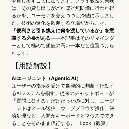
を貸し出すことになります。フライ教授の実験
は、その貸し出しがどれほど無防備に行われ得
るかを、ユーモアを交えつつも冷徹に示しまし
た。技術の進化を歓迎する立場だからこそ、
「便利さと引き換えに何を渡しているか」を意
識する必要がある
——本記事はそのリマインダ
ーとして極めて価値の高い一本だと位置づけら
れます。
【用語解説】
AIエージェント（Agentic AI）
ユーザーの指示を受けて自律的に判断・行動す
るAIシステムを指す。従来のチャットボットが
「質問に答える」だけだったのに対し、エージ
ェントはメール送信、ウェブブラウザ操作、決
済処理など、人間がキーボードとマウスででき
ることをそのまま代行する。「Look（観察）