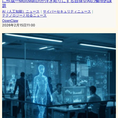
に作成―MoltMatchが浮き彫りにする自律型AIの倫理的課
題
AI（人工知能）ニュース
｜
サイバーセキュリティニュース
｜
テクノロジーと社会ニュース
OpenClaw
2026年2月15日11:00