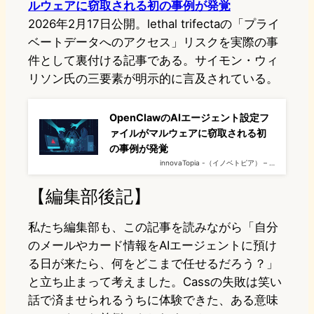
ルウェアに窃取される初の事例が発覚
2026年2月17日公開。lethal trifectaの「プライ
ベートデータへのアクセス」リスクを実際の事
件として裏付ける記事である。サイモン・ウィ
リソン氏の三要素が明示的に言及されている。
OpenClawのAIエージェント設定フ
ァイルがマルウェアに窃取される初
の事例が発覚
innovaTopia -（イノベトピア） – …
【編集部後記】
私たち編集部も、この記事を読みながら「自分
のメールやカード情報をAIエージェントに預け
る日が来たら、何をどこまで任せるだろう？」
と立ち止まって考えました。Cassの失敗は笑い
話で済ませられるうちに体験できた、ある意味