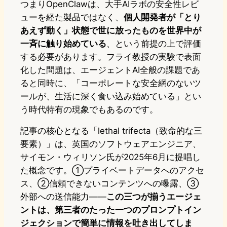
つまりOpenClawは、大手AIラボの安全性レビ
ューを経た製品ではなく、
個人開発者が「とり
あえず動く」状態で世に放ったものを世界中が
一斉に触り始めている
、という前提の上で評価
する必要があります。フライ教授の実験で表面
化した問題は、エージェントAI全般の課題であ
ると同時に、「コーポレートな安全網のないツ
ールが、生活に深く食い込み始めている」とい
う時代特有の現象でもあるのです。
記事の核心となる「lethal trifecta（致命的な三
要素）」は、英国のソフトウェアエンジニア、
サイモン・ウィリソン氏が2025年6月に提唱し
た概念です。①プライベートデータへのアクセ
ス、②信頼できないコンテンツへの曝露、③
外部への送信能力——
この三つが揃うエージェ
ントは、第三者のたった一つのプロンプトイン
ジェクションで簡単に情報を吐き出してしま