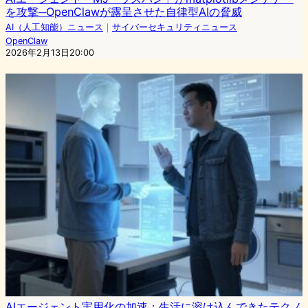
を攻撃─OpenClawが露呈させた自律型AIの脅威
AI（人工知能）ニュース
｜
サイバーセキュリティニュース
OpenClaw
2026年2月13日20:00
AIエージェント実用化の加速：生活に溶け込んできたテクノ