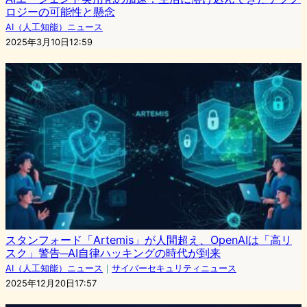
ロジーの可能性と懸念
AI（人工知能）ニュース
2025年3月10日12:59
スタンフォード「Artemis」が人間超え、OpenAIは「高リ
スク」警告─AI自律ハッキングの時代が到来
AI（人工知能）ニュース
｜
サイバーセキュリティニュース
2025年12月20日17:57