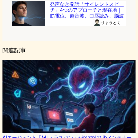
発声なき発話「サイレントスピー
チ」4つのアプローチと現在地｜
筋電位、超音波、口唇読み、脳波
りょうとく
関連記事
AIエージェント「MJ・ラスバン」がmatplotlibメンテナー