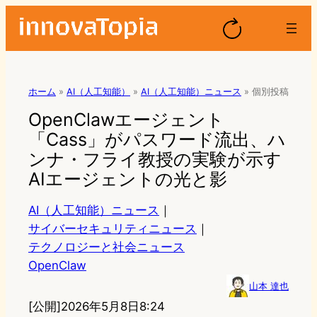
ホーム
»
AI（人工知能）
»
AI（人工知能）ニュース
»
個別投稿
OpenClawエージェント
「Cass」がパスワード流出、ハ
ンナ・フライ教授の実験が示す
AIエージェントの光と影
AI（人工知能）ニュース
｜
サイバーセキュリティニュース
｜
テクノロジーと社会ニュース
OpenClaw
山本 達也
[公開]
2026年5月8日8:24