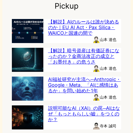
Pickup
【解説】AIのルールは誰が決める
のか｜EU AI Act・Pax Silica・
WAICOと国連の間で
山本 達也
【解説】暗号資産は有価証券にな
ったのか？金商法改正の成立と
「お墨付き」の危うさ
山本 達也
AI福祉研究が主流へ─Anthropic・
Google・Meta、「AIに感情はあ
るか」を問い始めた1年
山本 達也
説明可能なAI（XAI）の罠─AIはな
ぜ「もっともらしい嘘」をつくの
か？
寺本 誠司