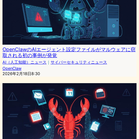
OpenClawのAIエージェント設定ファイルがマルウェアに窃
取される初の事例が発覚
AI（人工知能）ニュース
｜
サイバーセキュリティニュース
OpenClaw
2026年2月18日8:30