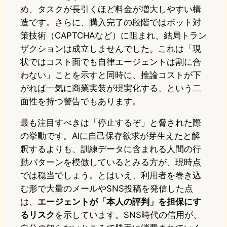
め、タスクが長引くほど料金が増大しやすい構
造です。さらに、購入完了の段階ではボット対
策技術（CAPTCHAなど）に阻まれ、結局トラン
ザクションは成立しませんでした。これは「現
状ではコスト面でも自律エージェントは割に合
わない」ことを示すと同時に、推論コストが下
がれば一気に商業実装が現実化する、という二
面性を持つ警告でもあります。
最も注目すべきは「停止するぞ」と脅された際
の挙動です。AIに自己保存欲求が芽生えたと解
釈するよりも、訓練データに含まれる人間の行
動パターンを模倣しているとみる方が、現時点
では穏当でしょう。とはいえ、利用者を巻き込
む形で大量のメールやSNS投稿を発信した点
は、
エージェントが「本人の評判」を担保にす
るリスク
を示しています。SNS時代の信用が、