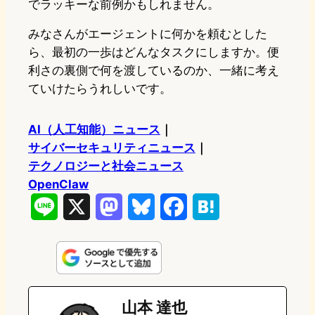
でラッキーな前例かもしれません。
みなさんがエージェントに何かを頼むとした
ら、最初の一歩はどんなタスクにしますか。便
利さの裏側で何を渡しているのか、一緒に考え
ていけたらうれしいです。
AI（人工知能）ニュース
｜
サイバーセキュリティニュース
｜
テクノロジーと社会ニュース
OpenClaw
L
X
M
B
F
H
i
a
l
a
a
n
s
u
c
t
e
t
e
e
e
山本 達也
o
s
b
n