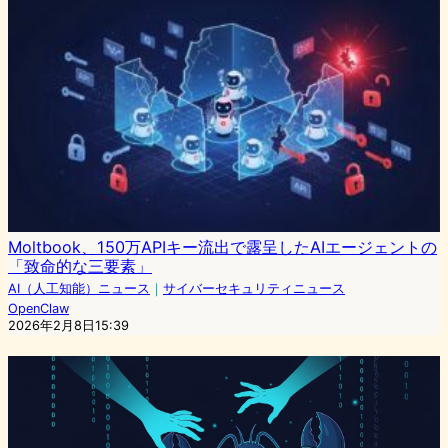
Moltbook、150万APIキー流出で露呈したAIエージェントの
「致命的な三要素」
AI（人工知能）ニュース
｜
サイバーセキュリティニュース
OpenClaw
2026年2月8日15:39