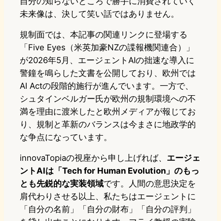
自分の知らないところで勝手に消費されていく
未来像は、決して笑い話ではありません。
規制面では、本記事の関連リンクに登場する
「Five Eyes（米英加豪NZの諜報機関連合）」
が2026年5月、エージェントAIの拙速な導入に
警鐘を鳴らした文書を公開しており、欧州では
AI Actの段階的施行が進んでいます。一方で、
シュタインベルガー氏が欧州の規制環境への不
満を理由に渡米したと欧州メディアが報じてお
り、規制と革新のバランスは今まさに地政学的
な争点になっています。
innovaTopiaの視座から申し上げれば、
エージェ
ントAIは「Tech for Human Evolution」のもっ
とも先鋭的な実装領域
です。人間の意思決定を
肩代わりさせる以上、私たちはエージェントに
「自分の名前」「自分の財布」「自分の評判」