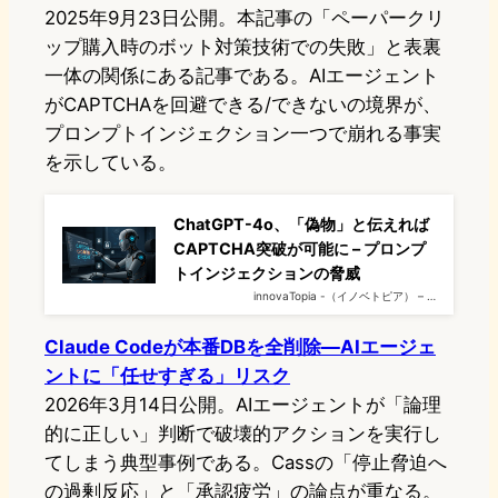
2025年9月23日公開。本記事の「ペーパークリ
ップ購入時のボット対策技術での失敗」と表裏
一体の関係にある記事である。AIエージェント
がCAPTCHAを回避できる/できないの境界が、
プロンプトインジェクション一つで崩れる事実
を示している。
ChatGPT-4o、「偽物」と伝えれば
CAPTCHA突破が可能に – プロンプ
トインジェクションの脅威
innovaTopia -（イノベトピア） – …
Claude Codeが本番DBを全削除—AIエージェ
ントに「任せすぎる」リスク
2026年3月14日公開。AIエージェントが「論理
的に正しい」判断で破壊的アクションを実行し
てしまう典型事例である。Cassの「停止脅迫へ
の過剰反応」と「承認疲労」の論点が重なる。