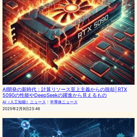
AI開発の新時代：計算リソース至上主義からの脱却│RTX
5090の性能やDeepSeekの躍進から見えるもの
AI（人工知能）ニュース
｜
半導体ニュース
2025年2月9日23:46