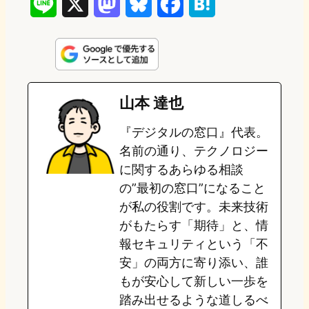
L
X
M
B
F
H
i
a
l
a
a
n
s
u
c
t
e
t
e
e
e
山本 達也
o
s
b
n
『デジタルの窓口』代表。
d
k
o
a
名前の通り、テクノロジー
o
y
o
に関するあらゆる相談
の”最初の窓口”になること
n
k
が私の役割です。未来技術
がもたらす「期待」と、情
報セキュリティという「不
安」の両方に寄り添い、誰
もが安心して新しい一歩を
踏み出せるような道しるべ