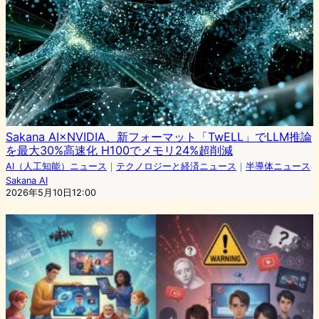
Sakana AI×NVIDIA、新フォーマット「TwELL」でLLM推論
を最大30%高速化 H100でメモリ24%超削減
AI（人工知能）ニュース
｜
テクノロジーと経済ニュース
｜
半導体ニュース
Sakana AI
2026年5月10日12:00