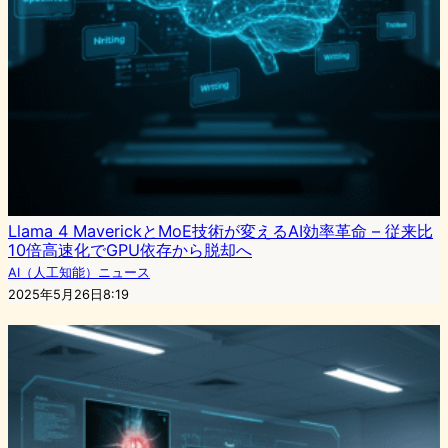
Llama 4 MaverickとMoE技術が変えるAI効率革命 – 従来比
10倍高速化でGPU依存から脱却へ
AI（人工知能）ニュース
2025年5月26日8:19