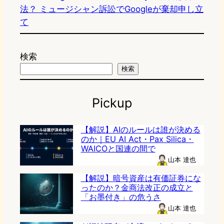
法？ ミュージシャン訴訟でGoogleが棄却申し立
て
検索
検索
Pickup
【解説】AIのルールは誰が決める
のか｜EU AI Act・Pax Silica・
WAICOと国連の間で
山本 達也
【解説】暗号資産は有価証券にな
ったのか？金商法改正の成立と
「お墨付き」の危うさ
山本 達也