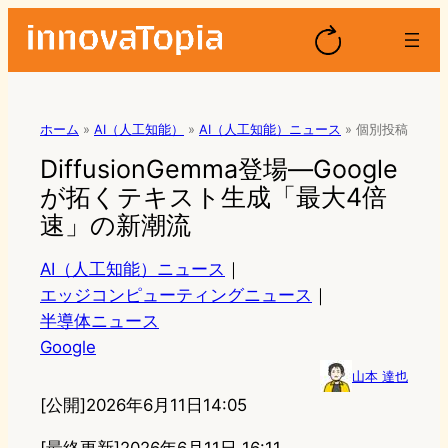
ホーム
»
AI（人工知能）
»
AI（人工知能）ニュース
»
個別投稿
DiffusionGemma登場—Google
が拓くテキスト生成「最大4倍
速」の新潮流
AI（人工知能）ニュース
｜
エッジコンピューティングニュース
｜
半導体ニュース
Google
山本 達也
[公開]
2026年6月11日14:05