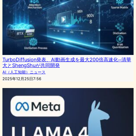
TurboDiffusion発表、AI動画生成を最大200倍高速化─清華
大とShengShuが共同開発
AI（人工知能）ニュース
2025年12月25日7:56