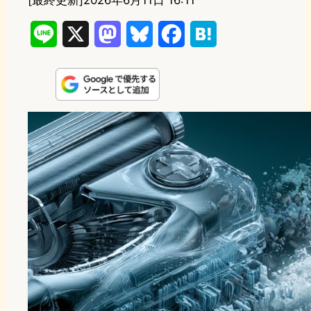
[最終更新]
2026年6月11日 16:11
L
X
M
B
F
H
i
a
l
a
a
n
s
u
c
t
e
t
e
e
e
o
s
b
n
d
k
o
a
o
y
o
n
k