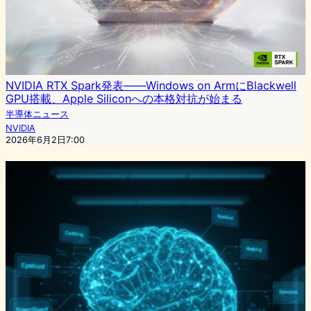
NVIDIA RTX Spark発表——Windows on ArmにBlackwell
GPU搭載、Apple Siliconへの本格対抗が始まる
半導体ニュース
NVIDIA
2026年6月2日7:00