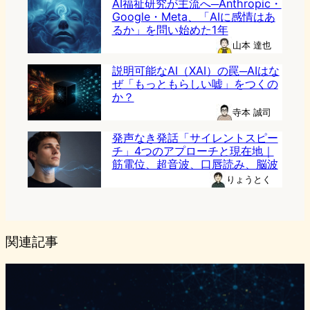
AI福祉研究が主流へ─Anthropic・
Google・Meta、「AIに感情はあ
るか」を問い始めた1年
山本 達也
説明可能なAI（XAI）の罠─AIはな
ぜ「もっともらしい嘘」をつくの
か？
寺本 誠司
発声なき発話「サイレントスピー
チ」4つのアプローチと現在地｜
筋電位、超音波、口唇読み、脳波
りょうとく
関連記事