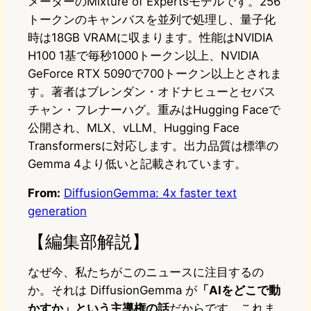
メーターのMixture of Expertsモデルです。256
トークンのキャンバスを並列で処理し、量子化
時は18GB VRAMに収まります。性能はNVIDIA
H100 1基で毎秒1000トークン以上、NVIDIA
GeForce RTX 5090で700トークン以上とされま
す。著者はブレンダン・オドナヒューとセバス
チャン・フレナーハグ。重みはHugging Faceで
公開され、MLX、vLLM、Hugging Face
Transformersに対応します。出力品質は標準の
Gemma 4より低いと記載されています。
From:
DiffusionGemma: 4x faster text
generation
【編集部解説】
なぜ今、私たちがこのニュースに注目するの
か。それは DiffusionGemma が
「AIをどこで動
かすか」という主導権の話
だからです。これま