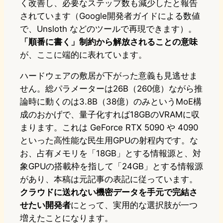
く改善し、必要なステップ数も減少したと報告
されています（Google開発者ガイドによる数値
で、Unsloth などのツールで再現できます）。
「順番に書く」制約から解放されることの意味
が、ここに端的に表れています。
ハードウェアの敷居が下がった意義も見逃せま
せん。総パラメーターは26B（260億）ながら推
論時に動くのは3.8B（38億）のみというMoE構
成のおかげで、量子化すれば18GBのVRAMに収
まります。これは GeForce RTX 5090 や 4090
といった高性能な民生用GPUの射程内です。な
お、占有メモリを「18GB」とする情報源と、対
象GPUの搭載枠を指して「24GB」とする情報源
があり、本稿は元記事の表記に従っています。
クラウドに送れない機密データを手元で完結さ
せたい開発者
にとって、実用的な選択肢が一つ
増えたことになります。