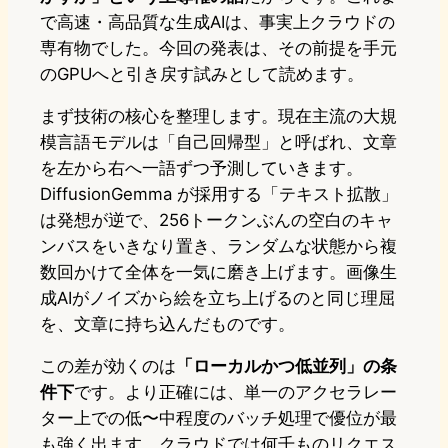
で高速・高品質な生成AIは、事実上クラウドの
専有物でした。今回の発表は、その前提を手元
のGPUへと引き戻す試みとして読めます。
まず技術の核心を整理します。現在主流の大規
模言語モデルは「自己回帰型」と呼ばれ、文章
を左から右へ一語ずつ予測していきます。
DiffusionGemma が採用する「テキスト拡散」
は発想が逆で、256トークンぶんの空白のキャ
ンバスをいきなり置き、ランダムな状態から複
数回かけて全体を一気に磨き上げます。画像生
成AIがノイズから絵を立ち上げるのと同じ理屈
を、文章に持ち込んだものです。
この差が効くのは
「ローカルかつ低並列」の条
件下
です。より正確には、単一のアクセラレー
ター上での低〜中程度のバッチ処理で優位が最
も強く出ます。クラウドでは何千ものリクエス