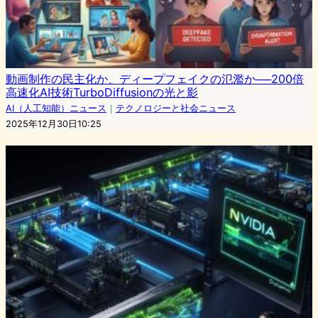
動画制作の民主化か、ディープフェイクの氾濫か──200倍
高速化AI技術TurboDiffusionの光と影
AI（人工知能）ニュース
｜
テクノロジーと社会ニュース
2025年12月30日10:25