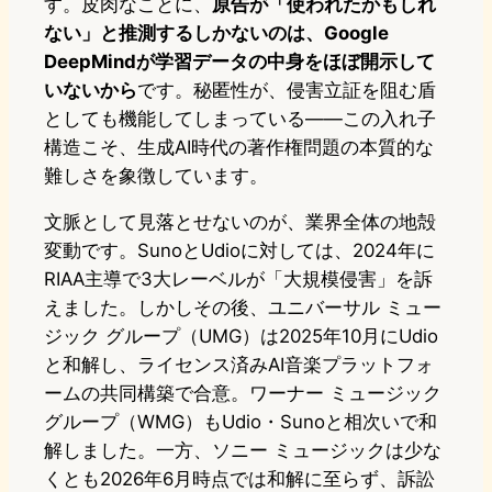
す。皮肉なことに、
原告が「使われたかもしれ
ない」と推測するしかないのは、Google
DeepMindが学習データの中身をほぼ開示して
いないから
です。秘匿性が、侵害立証を阻む盾
としても機能してしまっている――この入れ子
構造こそ、生成AI時代の著作権問題の本質的な
難しさを象徴しています。
文脈として見落とせないのが、業界全体の地殻
変動です。SunoとUdioに対しては、2024年に
RIAA主導で3大レーベルが「大規模侵害」を訴
えました。しかしその後、ユニバーサル ミュー
ジック グループ（UMG）は2025年10月にUdio
と和解し、ライセンス済みAI音楽プラットフォ
ームの共同構築で合意。ワーナー ミュージック
グループ（WMG）もUdio・Sunoと相次いで和
解しました。一方、ソニー ミュージックは少な
くとも2026年6月時点では和解に至らず、訴訟