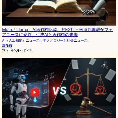
Meta「Llama」AI著作権訴訟、初公判 – 米連邦地裁がフェ
アユースに疑義、生成AIと著作権の未来
AI（人工知能）ニュース
｜
テクノロジーと社会ニュース
著作権
2025年5月2日12:18