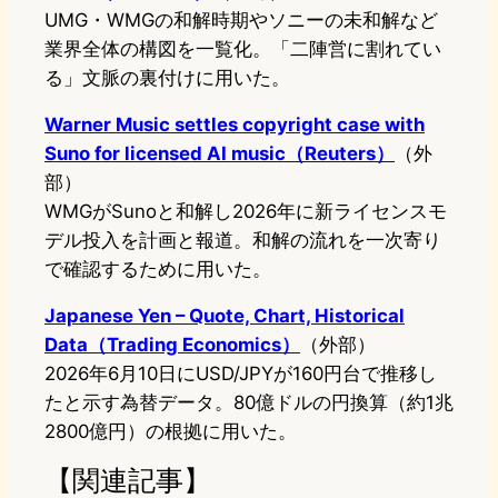
UMG・WMGの和解時期やソニーの未和解など
業界全体の構図を一覧化。「二陣営に割れてい
る」文脈の裏付けに用いた。
Warner Music settles copyright case with
Suno for licensed AI music（Reuters）
（外
部）
WMGがSunoと和解し2026年に新ライセンスモ
デル投入を計画と報道。和解の流れを一次寄り
で確認するために用いた。
Japanese Yen – Quote, Chart, Historical
Data（Trading Economics）
（外部）
2026年6月10日にUSD/JPYが160円台で推移し
たと示す為替データ。80億ドルの円換算（約1兆
2800億円）の根拠に用いた。
【関連記事】