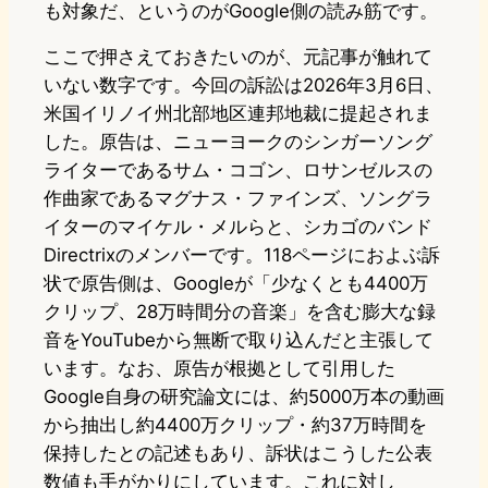
も対象だ、というのがGoogle側の読み筋です。
ここで押さえておきたいのが、元記事が触れて
いない数字です。今回の訴訟は2026年3月6日、
米国イリノイ州北部地区連邦地裁に提起されま
した。原告は、ニューヨークのシンガーソング
ライターであるサム・コゴン、ロサンゼルスの
作曲家であるマグナス・ファインズ、ソングラ
イターのマイケル・メルらと、シカゴのバンド
Directrixのメンバーです。118ページにおよぶ訴
状で原告側は、Googleが「少なくとも4400万
クリップ、28万時間分の音楽」を含む膨大な録
音をYouTubeから無断で取り込んだと主張して
います。なお、原告が根拠として引用した
Google自身の研究論文には、約5000万本の動画
から抽出し約4400万クリップ・約37万時間を
保持したとの記述もあり、訴状はこうした公表
数値も手がかりにしています。これに対し