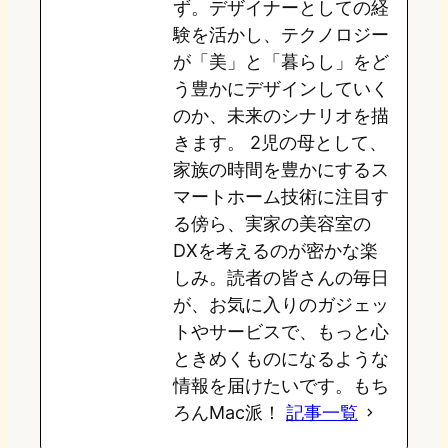
ず。デザイナーとしての経
験を活かし、テクノロジー
n
k
が「美」と「暮らし」をど
う豊かにデザインしていく
のか、未来のシナリオを描
きます。 2児の母として、
家族の時間を豊かにするス
マートホーム技術に注目す
る傍ら、実家の美容室の
DXを考えるのが密かな楽
しみ。読者の皆さんの毎日
が、お気に入りのガジェッ
トやサービスで、もっと心
ときめくものになるような
情報を届けたいです。もち
ろんMac派！
記事一覧