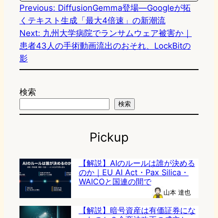
Previous:
DiffusionGemma登場—Googleが拓
くテキスト生成「最大4倍速」の新潮流
Next:
九州大学病院でランサムウェア被害か｜
患者43人の手術動画流出のおそれ、LockBitの
影
検索
検索
Pickup
【解説】AIのルールは誰が決める
のか｜EU AI Act・Pax Silica・
WAICOと国連の間で
山本 達也
【解説】暗号資産は有価証券にな