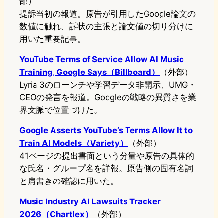
部）
提訴当初の報道。原告が引用したGoogle論文の
数値に触れ、訴状の主張と論文値の切り分けに
用いた重要記事。
YouTube Terms of Service Allow AI Music
Training, Google Says（Billboard）
（外部）
Lyria 3のローンチや学習データ非開示、UMG・
CEOの発言を報道。Googleの戦略の異質さを業
界文脈で位置づけた。
Google Asserts YouTube’s Terms Allow It to
Train AI Models（Variety）
（外部）
41ページの提出書面という分量や原告の具体的
な氏名・グループ名を詳報。原告側の固有名詞
と肩書きの確認に用いた。
Music Industry AI Lawsuits Tracker
2026（Chartlex）
（外部）