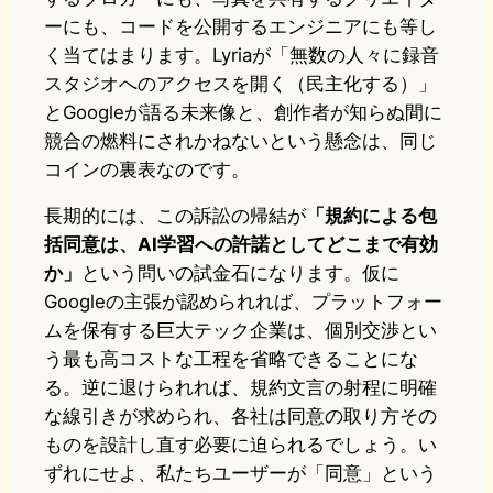
ーにも、コードを公開するエンジニアにも等し
く当てはまります。Lyriaが「無数の人々に録音
スタジオへのアクセスを開く（民主化する）」
とGoogleが語る未来像と、創作者が知らぬ間に
競合の燃料にされかねないという懸念は、同じ
コインの裏表なのです。
長期的には、この訴訟の帰結が
「規約による包
括同意は、AI学習への許諾としてどこまで有効
か」
という問いの試金石になります。仮に
Googleの主張が認められれば、プラットフォー
ムを保有する巨大テック企業は、個別交渉とい
う最も高コストな工程を省略できることにな
る。逆に退けられれば、規約文言の射程に明確
な線引きが求められ、各社は同意の取り方その
ものを設計し直す必要に迫られるでしょう。い
ずれにせよ、私たちユーザーが「同意」という