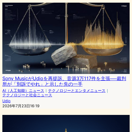
Sony MusicがUdioを再提訴、音源3万117件を主張──裁判
所が「別訴でやれ」と示した先の一手
AI（人工知能）ニュース
｜
テクノロジーとエンタメニュース
｜
テクノロジーと社会ニュース
Udio
2026年7月23日16:19