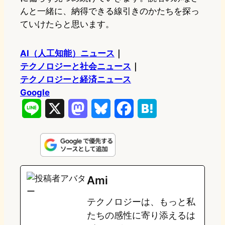
んと一緒に、納得できる線引きのかたちを探っ
ていけたらと思います。
AI（人工知能）ニュース
｜
テクノロジーと社会ニュース
｜
テクノロジーと経済ニュース
Google
L
X
M
B
F
H
i
a
l
a
a
n
s
u
c
t
e
t
e
e
e
Ami
o
s
b
n
テクノロジーは、もっと私
d
k
o
a
たちの感性に寄り添えるは
o
y
o