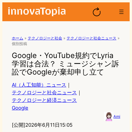
ホーム
»
テクノロジーと社会
»
テクノロジーと社会ニュース
»
個別投稿
Google・YouTube規約でLyria
学習は合法？ ミュージシャン訴
訟でGoogleが棄却申し立て
AI（人工知能）ニュース
｜
テクノロジーと社会ニュース
｜
テクノロジーと経済ニュース
Google
Ami
[公開]
2026年6月11日15:05