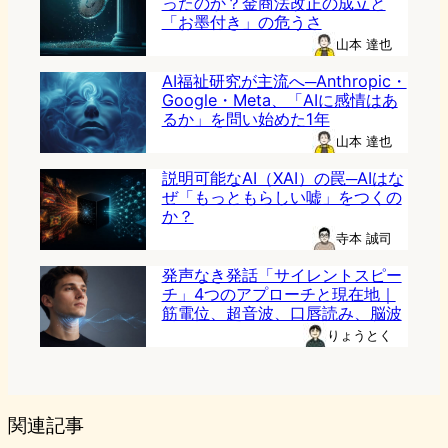
ったのか？金商法改正の成立と
「お墨付き」の危うさ
山本 達也
AI福祉研究が主流へ─Anthropic・
Google・Meta、「AIに感情はあ
るか」を問い始めた1年
山本 達也
説明可能なAI（XAI）の罠─AIはな
ぜ「もっともらしい嘘」をつくの
か？
寺本 誠司
発声なき発話「サイレントスピー
チ」4つのアプローチと現在地｜
筋電位、超音波、口唇読み、脳波
りょうとく
関連記事