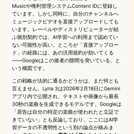
Musicや権利管理システムContent IDに登録し
ています。しかし同時に、自分のチャンネルへ
ミュージックビデオを直接アップロードしても
います。レーベルやディストリビューターが結
ぶ個別契約では、AI学習への利用まで認めてい
ない可能性が高い。ところが「直接アップロー
ド」の経路には、あの汎用規約が効いてくる
――Googleはこの後者の隙間を突いている、と
いう構図です。
この戦略が法的に通るかどうかは、まだ何とも
言えません。Lyria 3は2026年2月18日にGemini
アプリ内で公開され、テキストや画像から最長
30秒の楽曲を生成できるモデルです。Googleは
「原告は自分の特定の楽曲が使われたと立証で
きていない」とも反論しており、ここにはAI学
習データの不透明性という別の論点が絡みま