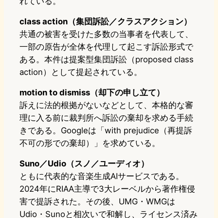
れている。
class action（集団訴訟／クラスアクション）
共通の被害を受けた多数の当事者を代表して、
一部の原告が全体を代理して起こす訴訟形式で
ある。本件は提案型集団訴訟（proposed class
action）として提起されている。
motion to dismiss（却下の申し立て）
訴えに法的根拠がないなどとして、本格的な審
理に入る前に裁判所へ訴訟の棄却を求める手続
きである。Googleは「with prejudice（再提訴
不可の形での棄却）」を求めている。
Suno／Udio（スノ／ユーディオ）
ともに代表的な音楽生成AIサービスである。
2024年にRIAA主導で3大レーベルから著作権侵
害で提訴された。その後、UMG・WMGは
Udio・Sunoと相次いで和解し、ライセンス済み