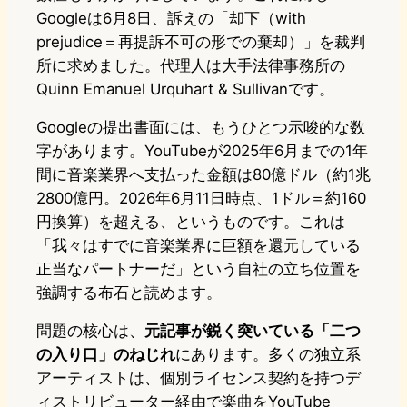
Googleは6月8日、訴えの「却下（with
prejudice＝再提訴不可の形での棄却）」を裁判
所に求めました。代理人は大手法律事務所の
Quinn Emanuel Urquhart & Sullivanです。
Googleの提出書面には、もうひとつ示唆的な数
字があります。YouTubeが2025年6月までの1年
間に音楽業界へ支払った金額は80億ドル（約1兆
2800億円。2026年6月11日時点、1ドル＝約160
円換算）を超える、というものです。これは
「我々はすでに音楽業界に巨額を還元している
正当なパートナーだ」という自社の立ち位置を
強調する布石と読めます。
問題の核心は、
元記事が鋭く突いている「二つ
の入り口」のねじれ
にあります。多くの独立系
アーティストは、個別ライセンス契約を持つデ
ィストリビューター経由で楽曲をYouTube