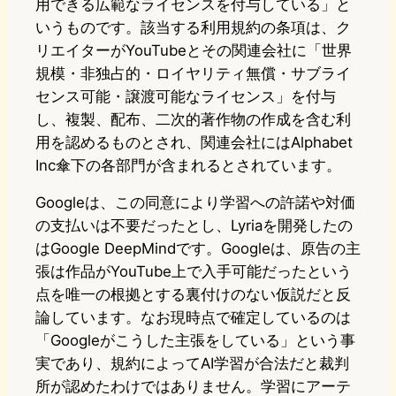
用できる広範なライセンスを付与している」と
いうものです。該当する利用規約の条項は、ク
リエイターがYouTubeとその関連会社に「世界
規模・非独占的・ロイヤリティ無償・サブライ
センス可能・譲渡可能なライセンス」を付与
し、複製、配布、二次的著作物の作成を含む利
用を認めるものとされ、関連会社にはAlphabet
Inc傘下の各部門が含まれるとされています。
Googleは、この同意により学習への許諾や対価
の支払いは不要だったとし、Lyriaを開発したの
はGoogle DeepMindです。Googleは、原告の主
張は作品がYouTube上で入手可能だったという
点を唯一の根拠とする裏付けのない仮説だと反
論しています。なお現時点で確定しているのは
「Googleがこうした主張をしている」という事
実であり、規約によってAI学習が合法だと裁判
所が認めたわけではありません。学習にアーテ