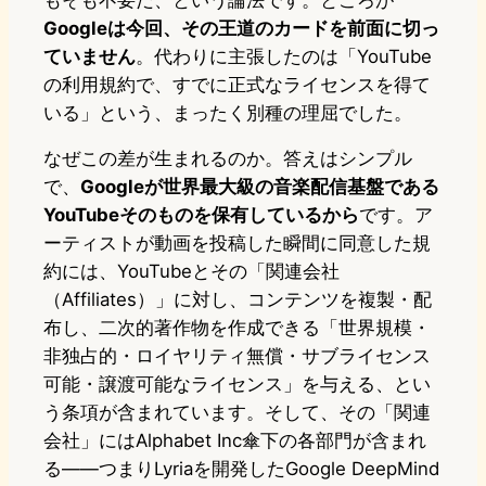
もそも不要だ、という論法です。ところが
Googleは今回、その王道のカードを前面に切っ
ていません
。代わりに主張したのは「YouTube
の利用規約で、すでに正式なライセンスを得て
いる」という、まったく別種の理屈でした。
なぜこの差が生まれるのか。答えはシンプル
で、
Googleが世界最大級の音楽配信基盤である
YouTubeそのものを保有しているから
です。ア
ーティストが動画を投稿した瞬間に同意した規
約には、YouTubeとその「関連会社
（Affiliates）」に対し、コンテンツを複製・配
布し、二次的著作物を作成できる「世界規模・
非独占的・ロイヤリティ無償・サブライセンス
可能・譲渡可能なライセンス」を与える、とい
う条項が含まれています。そして、その「関連
会社」にはAlphabet Inc傘下の各部門が含まれ
る――つまりLyriaを開発したGoogle DeepMind