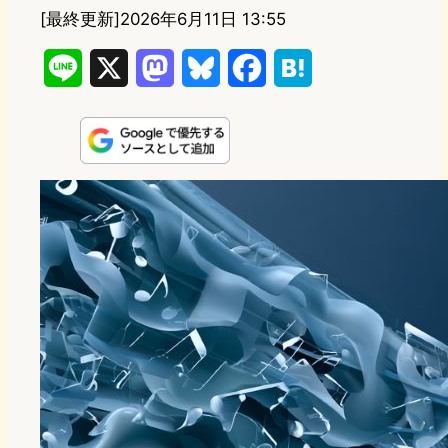
[最終更新]
2026年6月11日 13:55
L
X
M
B
F
H
i
a
l
a
a
n
s
u
c
t
e
t
e
e
e
o
s
b
n
d
k
o
a
o
y
o
n
k