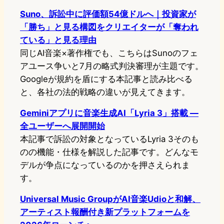
Suno、訴訟中に評価額54億ドルへ｜投資家が
「勝ち」と見る構図をクリエイターが「奪われ
ている」と見る理由
同じAI音楽×著作権でも、こちらはSunoのフェ
アユース争いと7月の略式判決審理が主題です。
Googleが規約を盾にする本記事と読み比べる
と、各社の法的戦略の違いが見えてきます。
Geminiアプリに音楽生成AI「Lyria 3」搭載 ―
全ユーザーへ展開開始
本記事で訴訟の対象となっているLyria 3そのも
のの機能・仕様を解説した記事です。どんなモ
デルが争点になっているのかを押さえられま
す。
Universal Music GroupがAI音楽Udioと和解、
アーティスト報酬付き新プラットフォームを