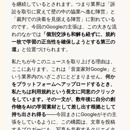
を継続しているとされます。つまり業界は「訴
訟を取引に変えて壁の中の協業へ進む陣営」と
「裁判での決着を見据える陣営」に割れている
のです。今回のGoogleの主張は、この大きな流
れのなかでは
「個別交渉も和解も経ずに、規約
一枚で学習の正当性を確保しようとする第三の
道」
と位置づけられます。
私たちが今このニュースを取り上げる理由は、
ここにあります。これは「音楽家対Google」と
いう業界内のいざこざにとどまりません。
何か
をプラットフォームへアップロードするとき、
私たちは利用規約という長文に同意のクリック
をしています。その一文が、数年後に自分の創
作物をAIの学習素材として差し出す根拠として
持ち出され得る
――今回まさにGoogleがその主
張をしているように、この構図は、文章を投稿
するブロガーにも、写真を共有するクリエイタ