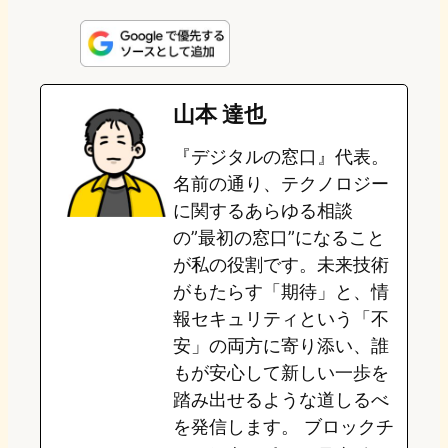
i
a
l
a
a
n
s
u
c
t
e
t
e
e
e
山本 達也
o
s
b
n
『デジタルの窓口』代表。
d
k
o
a
名前の通り、テクノロジー
o
y
o
に関するあらゆる相談
の”最初の窓口”になること
n
k
が私の役割です。未来技術
がもたらす「期待」と、情
報セキュリティという「不
安」の両方に寄り添い、誰
もが安心して新しい一歩を
踏み出せるような道しるべ
を発信します。 ブロックチ