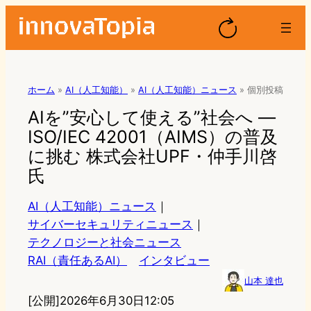
ホーム
»
AI（人工知能）
»
AI（人工知能）ニュース
»
個別投稿
AIを”安心して使える”社会へ ―
ISO/IEC 42001（AIMS）の普及
に挑む 株式会社UPF・仲手川啓
氏
AI（人工知能）ニュース
｜
サイバーセキュリティニュース
｜
テクノロジーと社会ニュース
RAI（責任あるAI）
インタビュー
山本 達也
[公開]
2026年6月30日12:05