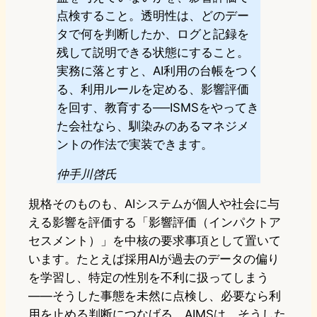
点検すること。透明性は、どのデー
タで何を判断したか、ログと記録を
残して説明できる状態にすること。
実務に落とすと、AI利用の台帳をつく
る、利用ルールを定める、影響評価
を回す、教育する──ISMSをやってき
た会社なら、馴染みのあるマネジメ
ントの作法で実装できます。
仲手川啓氏
規格そのものも、AIシステムが個人や社会に与
える影響を評価する「影響評価（インパクトア
セスメント）」を中核の要求事項として置いて
います。たとえば採用AIが過去のデータの偏り
を学習し、特定の性別を不利に扱ってしまう
——そうした事態を未然に点検し、必要なら利
用を止める判断につなげる。AIMSは、そうした