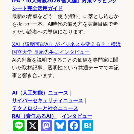
IPA「10大脅威2026 個人編」対策マッピング
シート完全活用ガイド
最新の脅威をどう「使う資料」に落とし込むか
を扱った一本。AI時代の備え方を実装目線で考
えたい読者への導線になります。
XAI（説明可能AI）がビジネスを変える？：横浜
国立大学 長尾先生にインタビュー
AIの判断を説明できることの価値を専門家に聞
いた取材記事。透明性という共通テーマで本記
事と響き合います。
AI（人工知能）ニュース
｜
サイバーセキュリティニュース
｜
テクノロジーと社会ニュース
RAI（責任あるAI）
インタビュー
L
X
M
B
F
H