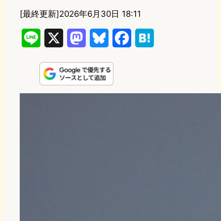
[最終更新]
2026年6月30日 18:11
L
X
M
B
F
H
i
a
l
a
a
n
s
u
c
t
e
t
e
e
e
o
s
b
n
d
k
o
a
o
y
o
n
k