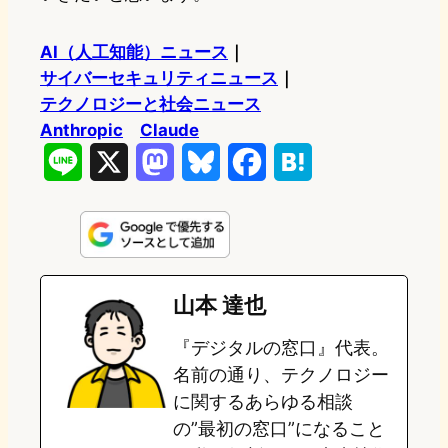
AI（人工知能）ニュース
｜
サイバーセキュリティニュース
｜
テクノロジーと社会ニュース
Anthropic
Claude
L
X
M
B
F
H
i
a
l
a
a
n
s
u
c
t
e
t
e
e
e
山本 達也
o
s
b
n
『デジタルの窓口』代表。
d
k
o
a
名前の通り、テクノロジー
o
y
o
に関するあらゆる相談
の”最初の窓口”になること
n
k