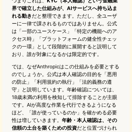
つまりこれは、
KYC（本人確認）という金融業
界で確立した仕組みが、AIサービスへ持ち込ま
れる動き
だと整理できます。ただし、全ユーザ
ーに一律で課されるものではありません。公式
は「一部のユースケース」「特定の機能へのア
クセス時」「プラットフォームの健全性チェッ
クの一環」として段階的に展開すると説明して
おり、誰が対象になるかは限定的です。
では、なぜAnthropicはこの仕組みを必要とする
のでしょうか。公式は本人確認の目的を「悪用
の防止」「利用規約の執行」「法的義務の遵
守」と説明しています。年齢確認については、
18歳未満の利用を検知して排除することが主眼
です。AIが高度な作業を代行できるようになる
ほど、「誰が使っているのか」を確かめる必要
性は増していきます。
年齢・本人確認は、その
信頼の土台を築くための投資
だと位置づけられ