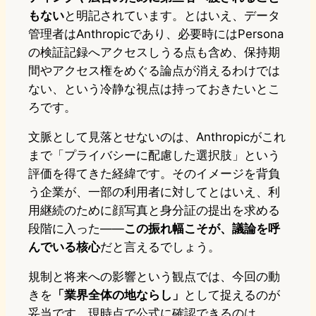
もない
と明記されています。とはいえ、データ
管理者はAnthropicであり、必要時にはPersona
の検証記録へアクセスしうる点も含め、保持期
間やアクセス権をめぐる論点が消えるわけでは
ない、という冷静な視点は持っておきたいとこ
ろです。
文脈として見落とせないのは、Anthropicがこれ
まで「プライバシーに配慮した選択肢」という
評価を得てきた経緯です。そのイメージを背負
う企業が、一部の利用者に対してとはいえ、利
用継続のために顔写真と身分証の提出を求める
段階に入った——
この振れ幅こそが、議論を呼
んでいる核心
だと言えるでしょう。
規制と将来への影響という観点では、今回の動
きを
「業界全体の地ならし」
として捉えるのが
妥当です。現時点で公式に確認できるのは