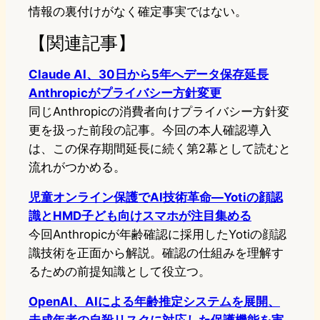
情報の裏付けがなく確定事実ではない。
【関連記事】
Claude AI、30日から5年へデータ保存延長
Anthropicがプライバシー方針変更
同じAnthropicの消費者向けプライバシー方針変
更を扱った前段の記事。今回の本人確認導入
は、この保存期間延長に続く第2幕として読むと
流れがつかめる。
児童オンライン保護でAI技術革命—Yotiの顔認
識とHMD子ども向けスマホが注目集める
今回Anthropicが年齢確認に採用したYotiの顔認
識技術を正面から解説。確認の仕組みを理解す
るための前提知識として役立つ。
OpenAI、AIによる年齢推定システムを展開、