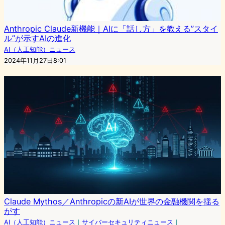
Anthropic Claude新機能｜AIに「話し方」を教える”スタイ
ル”が示すAIの進化
AI（人工知能）ニュース
2024年11月27日8:01
Claude Mythos／Anthropicの新AIが世界の金融機関を揺る
がす
AI（人工知能）ニュース
｜
サイバーセキュリティニュース
｜