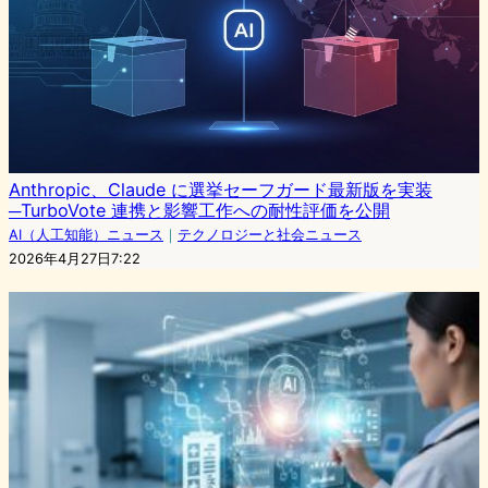
Anthropic、Claude に選挙セーフガード最新版を実装
─TurboVote 連携と影響工作への耐性評価を公開
AI（人工知能）ニュース
｜
テクノロジーと社会ニュース
2026年4月27日7:22