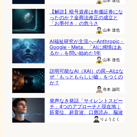
山本 達也
【解説】暗号資産は有価証券にな
ったのか？金商法改正の成立と
「お墨付き」の危うさ
山本 達也
AI福祉研究が主流へ─Anthropic・
Google・Meta、「AIに感情はあ
るか」を問い始めた1年
山本 達也
説明可能なAI（XAI）の罠─AIはな
ぜ「もっともらしい嘘」をつくの
か？
寺本 誠司
発声なき発話「サイレントスピー
チ」4つのアプローチと現在地｜
筋電位、超音波、口唇読み、脳波
りょうとく