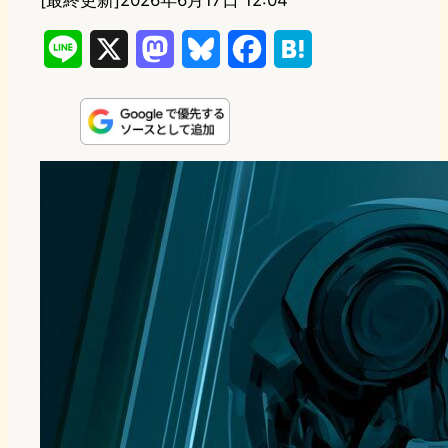
[最終更新]
2026年6月17日 12:04
L
X
M
B
F
H
i
a
l
a
a
n
s
u
c
t
e
t
e
e
e
o
s
b
n
d
k
o
a
o
y
o
n
k