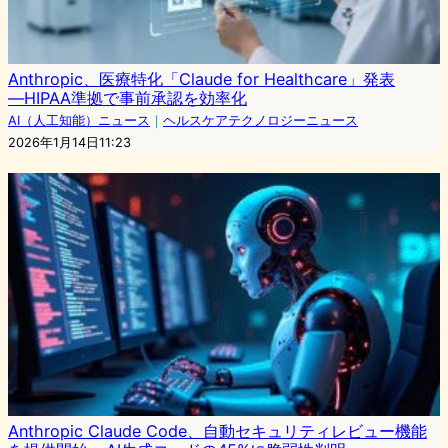
Anthropic、医療特化「Claude for Healthcare」発表
―HIPAA準拠で事前承認を効率化
AI（人工知能）ニュース
｜
ヘルスケアテクノロジーニュース
2026年1月14日11:23
Anthropic Claude Code、自動セキュリティレビュー機能