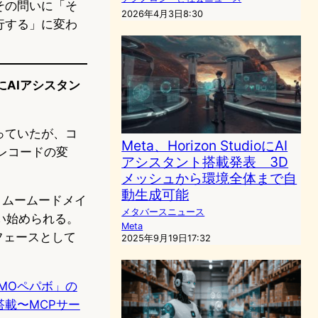
その問いに「そ
2026年4月3日8:30
行する」に変わ
にAIアシスタン
っていたが、コ
Meta、Horizon StudioにAI
レコードの変
アシスタント搭載発表 3D
メッシュから環境全体まで自
動生成可能
、ムームードメイ
メタバースニュース
い始められる。
Meta
フェースとして
2025年9月19日17:32
MOペパボ」の
載〜MCPサー