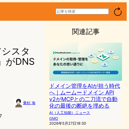
検
索
関連記事
アシスタ
がDNS
ドメイン管理をAIが担う時代
へ｜ムームードメイン API
v2がMCPとの二刀流で自動
乗杉 海
化の最後の断絶を埋める
AI（人工知能）ニュース
7
GMO
2026年5月27日18:30