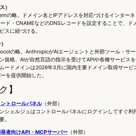
エス）
 Systemの略。ドメイン名とIPアドレスを対応づけるインタ
ード・CNAMEなどのDNSレコードを設定することで、ド
ビスに紐づける。
ー）
t Protocolの略。AnthropicがAIエージェントと外部ツール
ン規格。AIが自然言語の指示を受けてAPIや各種サービス
ムードメインは2026年3月に国内主要ドメイン取得サービ
バーを提供開始した。
ク】
コントロールパネル
（外部）
ンシェルジュはコントロールパネルにログインしてすぐ利
要。
発者向けAPI・MCPサーバー
（外部）