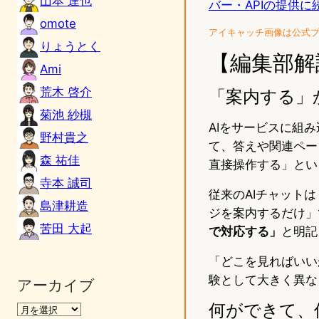
山本 達也
バー・APIの提供
omote
アイキャッチ画像は公式
りょうとく
【編集部解
Ami
荒木 啓介
「案内する」
菊池 紗槻
AIをサービスに組
野村貴之
て、答えや関連ペー
森 祐佳
直接操作する」とい
寺本 誠司
従来のAIチャット
島津耕造
ジを案内するだけ」
苦田 大起
で対応する」
と明記
「どこを見ればいい
験として大きく異な
アーカイブ
何ができて、