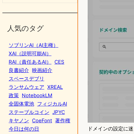
人気のタグ
ソブリンAI（AI主権）
XAI（説明可能AI）
RAI（責任あるAI）
CES
良書紹介
映画紹介
スペースデブリ
ランサムウェア
XREAL
政策
NotebookLM
全固体電池
フィジカルAI
ステーブルコイン
JPYC
キヤノン
CoeFont
著作権
ドメインの設定に迷
今日は何の日