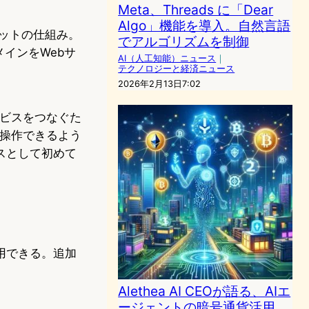
Meta、Threads に「Dear
Algo」機能を導入。自然言語
ーネットの仕組み。
でアルゴリズムを制御
メインをWebサ
AI（人工知能）ニュース
｜
テクノロジーと経済ニュース
2026年2月13日7:02
・サービスをつなぐた
を操作できるよう
スとして初めて
用できる。追加
Alethea AI CEOが語る、AIエ
ージェントの暗号通貨活用