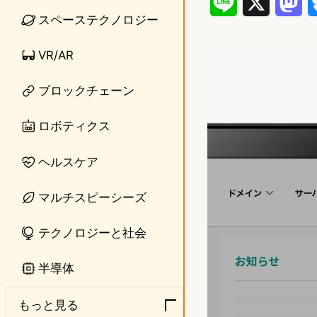
L
X
M
スペーステクノロジー
i
a
VR/AR
n
s
e
t
ブロックチェーン
o
ロボティクス
d
ヘルスケア
o
n
マルチスピーシーズ
テクノロジーと社会
半導体
もっと見る