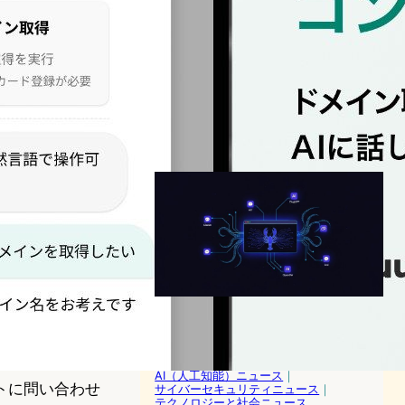
Manus、AIエージェントが必
要なコネクタを「提案」する
新機能──Meta傘下の宙吊り
状態で公開
AI（人工知能）ニュース
｜
テクノロジーと社会ニュース
｜
テクノロジーと経済ニュース
2026年5月7日20:00
Opera NeonにMCP
Connector登場—AIがブラウ
ザを「操る」時代が始まった
AI（人工知能）ニュース
｜
トに問い合わせ
サイバーセキュリティニュース
｜
テクノロジーと社会ニュース