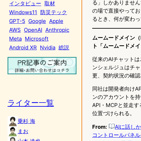
る」しかありません
インタビュー
取材
の場で直接やってお
Windows11
防災テック
るとき、何が変わっ
GPT-5
Google
Apple
AWS
OpenAI
Anthropic
ムームードメイン（b
Meta
Microsoft
ト「ムームードメイ
Android XR
Nvidia
総説
従来のAIチャット
ンシェルジュはチャ
更、契約状況の確認
同社は開発者向けA
ンのアカウントを持
ライター一覧
API・MCPと並
位置づけられる。
乗杉 海
From:
AIに話し
まお
コントロールパネル