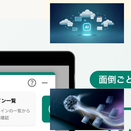
Microsoft Copilot Tasks発
表、AIが「答える」から「実
行する」時代へ
AI（人工知能）ニュース
OpenClaw
Microsoft
2026年3月1日18:00