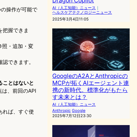
Dragon Copilot
AI（人工知能）ニュース
｜
つの操作が可能で
ヘルスケアテクノロジーニュース
2025年3月4日11:05
を把握できま
参照・追加・変
確認できます。
GoogleのA2AとAnthropicの
MCPが拓くAIエージェント連
ることはないと
携の新時代。標準化がもたら
は、前回のAPI
す未来とは？
AI（人工知能）ニュース
Anthropic
Google
あれば、すぐ使
2025年7月12日23:30