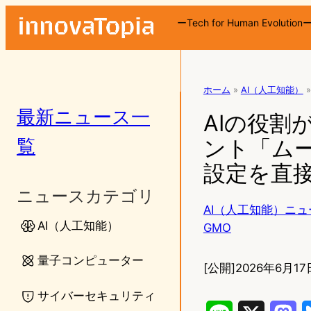
ーTech for Human Evolution
ホーム
»
AI（人工知能）
»
最新ニュース一
AIの役割
覧
ント「ム
設定を直
ニュースカテゴリ
AI（人工知能）ニュ
AI（人工知能）
GMO
量子コンピューター
[公開]
2026年6月17日
サイバーセキュリティ