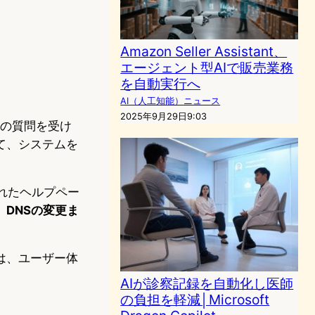
Amazon Seller Assistant、
エージェント型AIで販売業務
を自動実行へ
AI（人工知能）ニュース
2025年9月29日9:03
ーの質問を受け
て、システムを
かれたヘルプペー
DNSの変更ま
は、ユーザー体
AIが診察記録を自動化し医師
の負担を軽減│Microsoft