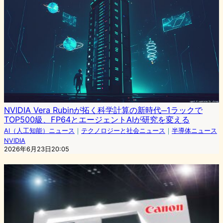
NVIDIA Vera Rubinが拓く科学計算の新時代─1ラックで
TOP500級、FP64とエージェントAIが研究を変える
AI（人工知能）ニュース
｜
テクノロジーと社会ニュース
｜
半導体ニュース
NVIDIA
2026年6月23日20:05