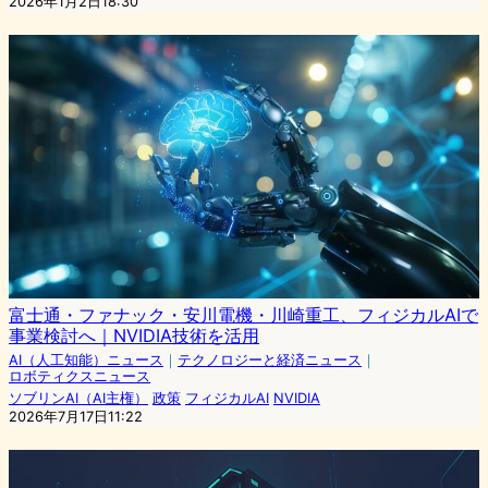
2026年1月2日18:30
富士通・ファナック・安川電機・川崎重工、フィジカルAIで
事業検討へ｜NVIDIA技術を活用
AI（人工知能）ニュース
｜
テクノロジーと経済ニュース
｜
ロボティクスニュース
ソブリンAI（AI主権）
政策
フィジカルAI
NVIDIA
2026年7月17日11:22