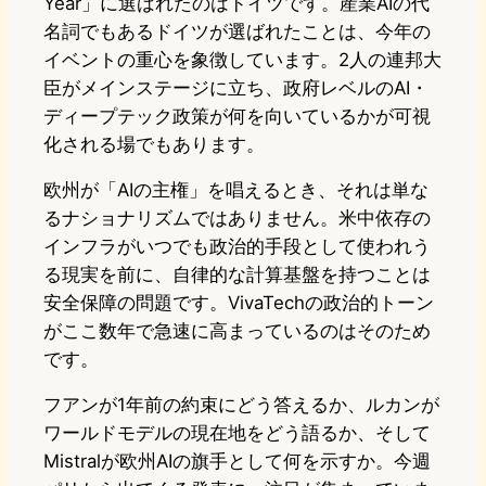
Year」に選ばれたのはドイツです。産業AIの代
名詞でもあるドイツが選ばれたことは、今年の
イベントの重心を象徴しています。2人の連邦大
臣がメインステージに立ち、政府レベルのAI・
ディープテック政策が何を向いているかが可視
化される場でもあります。
欧州が「AIの主権」を唱えるとき、それは単な
るナショナリズムではありません。米中依存の
インフラがいつでも政治的手段として使われう
る現実を前に、自律的な計算基盤を持つことは
安全保障の問題です。VivaTechの政治的トーン
がここ数年で急速に高まっているのはそのため
です。
フアンが1年前の約束にどう答えるか、ルカンが
ワールドモデルの現在地をどう語るか、そして
Mistralが欧州AIの旗手として何を示すか。今週