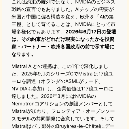
これは約束の羅列ではなく、NVIDIAのビジネス
戦略の宣言でもありました。AIチップの需要が
米国と中国に偏る構造を変え、欧州を「AIの第
三極」として育てることは、NVIDIAにとって市
場多様化でもあります。
2026年6月17日の登壇
は、その約束がどれだけ現実になったかを投資
家・パートナー・欧州各国政府の前で示す場に
なります。
Mistral AIとの連携は、この1年で深化しまし
た。2025年9月のシリーズCでMistralは17億ユ
ーロを調達（オランダのASMLがリード、
NVIDIAも参加）し、企業価値は117億ユーロに
達しました。2026年3月にはNVIDIAの
Nemotronコアリションの創設メンバーとして
Mistralが加わり、フロンティア・オープンソー
スモデルの共同開発に合意しています。そして
Mistralはパリ郊外のBruyères-le-Châtelにデー