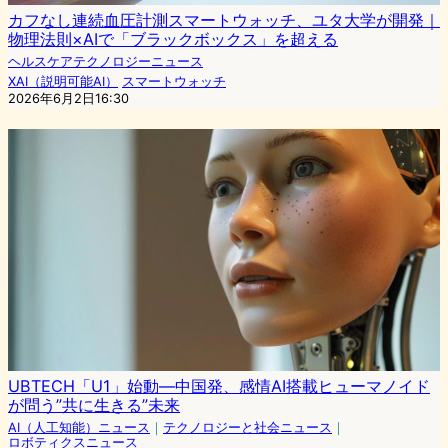
カフなし連続血圧計測スマートウォッチ、ユタ大学が開発｜
物理法則×AIで「ブラックボックス」を超える
ヘルスケアテクノロジーニュース
XAI（説明可能AI）
スマートウォッチ
2026年6月2日16:30
UBTECH「U1」始動—中国発、感情AI搭載ヒューマノイド
が問う”共に生きる”未来
AI（人工知能）ニュース
｜
テクノロジーと社会ニュース
｜
ロボティクスニュース