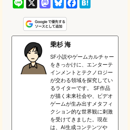
L
X
M
B
F
H
i
a
l
a
a
n
s
u
c
t
e
t
e
e
e
乗杉 海
o
s
b
n
SF小説やゲームカルチャー
d
k
o
a
をきっかけに、エンターテ
o
y
o
インメントとテクノロジー
が交わる領域を探究してい
n
k
るライターです。 SF作品
が描く未来社会や、ビデオ
ゲームが生み出すメタフィ
クション的な世界観に刺激
を受けてきました。現在
は、AI生成コンテンツや