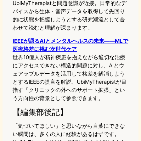
UbiMyTherapistと問題意識が近接。日常的なデ
バイスから生体・音声データを取得して先回り
的に状態を把握しようとする研究潮流として合
わせて読むと理解が深まります。
IEEEが語るAIとメンタルヘルスの未来——MLで
医療格差に挑む次世代ケア
世界10億人が精神疾患を抱えながら適切な治療
にアクセスできない構造的問題に対し、AIとウ
ェアラブルデータを活用して格差を解消しよう
とするIEEEの提言を解説。UbiMyTherapistが目
指す「クリニックの外へのサポート拡張」とい
う方向性の背景として参照できます。
【編集部後記】
「気づいてほしい」と思いながら言葉にできな
い瞬間は、多くの人に経験があるはずです。