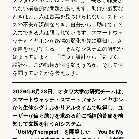
メンタルヘルスのAIツールには、長らく解決さ
れない構造的な問題があります。助けが必要な
ときほど、人は言葉を見つけられない。ストレ
スや不安が深刻なとき、自分から「助けて」と
入力できる人は限られています。スマートウォ
ッチとイヤホンが感情の変化を先に察知し、AI
が声をかけてくる——そんなシステムの研究が
始まっています。「待つ」設計から「気づく」
設計へ。この転換が何を変えうるか、そして何
を問うているかを考えます。
2026年6月28日、オタワ大学の研究チームは、
スマートウォッチ・スマートフォン・イヤホン
から生体シグナルをリアルタイムで取得し、ユ
ーザーが自ら助けを求める前に感情的苦痛を検
知して支援を行うAIシステム
「UbiMyTherapist」を開発した。”You Be My