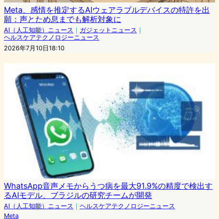
Meta、感情を推定するAIウェアラブルデバイスの特許を出
願：声とため息までも解析対象に
AI（人工知能）ニュース
｜
ガジェットニュース
｜
ヘルスケアテクノロジーニュース
2026年7月10日18:10
WhatsApp音声メモからうつ病を最大91.9%の精度で検出す
るAIモデル、ブラジルの研究チームが開発
AI（人工知能）ニュース
｜
ヘルスケアテクノロジーニュース
Meta