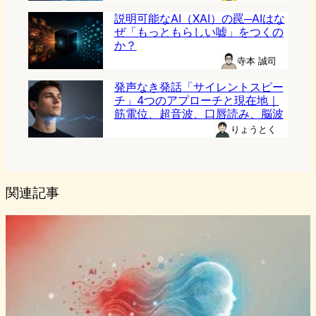
説明可能なAI（XAI）の罠─AIはな
ぜ「もっともらしい嘘」をつくの
か？
寺本 誠司
発声なき発話「サイレントスピー
チ」4つのアプローチと現在地｜
筋電位、超音波、口唇読み、脳波
りょうとく
関連記事