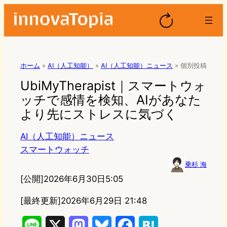
ホーム
»
AI（人工知能）
»
AI（人工知能）ニュース
»
個別投稿
UbiMyTherapist｜スマートウォ
ッチで感情を検知、AIがあなた
より先にストレスに気づく
AI（人工知能）ニュース
スマートウォッチ
乗杉 海
[公開]
2026年6月30日5:05
[最終更新]
2026年6月29日 21:48
L
X
M
B
F
H