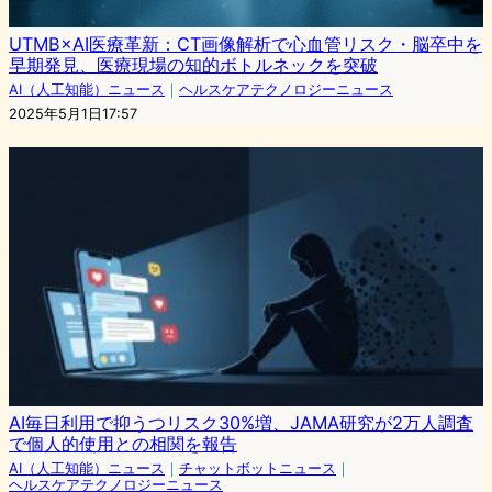
UTMB×AI医療革新：CT画像解析で心血管リスク・脳卒中を
早期発見、医療現場の知的ボトルネックを突破
AI（人工知能）ニュース
｜
ヘルスケアテクノロジーニュース
2025年5月1日17:57
AI毎日利用で抑うつリスク30%増、JAMA研究が2万人調査
で個人的使用との相関を報告
AI（人工知能）ニュース
｜
チャットボットニュース
｜
ヘルスケアテクノロジーニュース