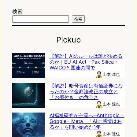
検索
検索
Pickup
【解説】AIのルールは誰が決める
のか｜EU AI Act・Pax Silica・
WAICOと国連の間で
山本 達也
【解説】暗号資産は有価証券にな
ったのか？金商法改正の成立と
「お墨付き」の危うさ
山本 達也
AI福祉研究が主流へ─Anthropic・
Google・Meta、「AIに感情はあ
るか」を問い始めた1年
山本 達也