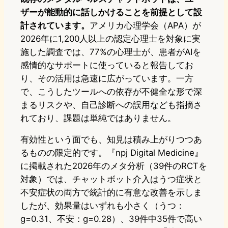
ザーが能動的に話しかけることを前提として設
計されています。
アメリカ心理学会（APA）が
2026年に1,200人以上の認定心理士を対象に実
施した調査では、77%の心理士が、患者がAIを
感情的なサポートに使っていると報告してお
り、その活用は急速に広がっています。一方
で、こうしたツールへの依存が不健全な形で深
まるリスクや、自己診断への誤用なども指摘さ
れており、課題は単純ではありません。
有効性という面でも、知見は積み上がりつつあ
るものの限定的です。『npj Digital Medicine』
に掲載された2026年のメタ分析（39件のRCTを
対象）では、チャットボット介入はうつ症状と
不安症状の両方で統計的に有意な改善を示しま
したが、効果量はいずれも小さく（うつ：
g=0.31、不安：g=0.28）、39件中35件で高い