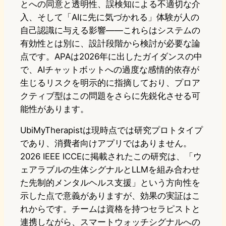
とへの同意と透明性、誤検知による不適切な介
入、そして「AIに先に気づかれる」体験が人の
自己認識に与える影響——これらはシステムの
有効性とは別に、設計段階から検討が必要な論
点です。APAは2026年に出したガイダンスの中
で、AIチャットボットへの過度な感情的依存が
生じるリスクを明示的に指摘しており、プロア
クティブ型はこの問題をさらに先鋭化させる可
能性があります。
UbiMyTherapistは現時点では研究プロトタイプ
であり、消費者向けアプリではありません。
2026 IEEE ICCEに掲載されたこの研究は、「ウ
ェアラブルの生体シグナルとLLMを組み合わせ
た先制的メンタルヘルス支援」という方向性を
示した点で意義がありますが、効果の実証はこ
れからです。チームは資格を持つセラピストと
連携しながら、スマートウォッチシグナルへの