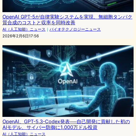
OpenAI GPT-5が自律実験システムを実現、無細胞タンパク
質合成のコストと収率を同時改善
AI（人工知能）ニュース
｜
バイオテクノロジーニュース
2026年2月6日17:56
OpenAI、GPT-5.3-Codex発表──自己開発に貢献した初の
AIモデル、サイバー防御に1,000万ドル投資
AI（人工知能）ニュース