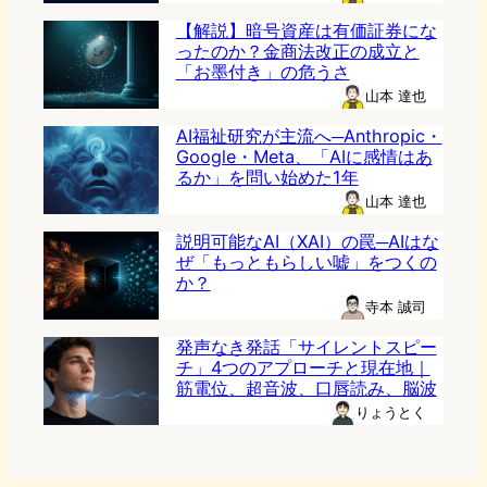
【解説】暗号資産は有価証券にな
ったのか？金商法改正の成立と
「お墨付き」の危うさ
山本 達也
AI福祉研究が主流へ─Anthropic・
Google・Meta、「AIに感情はあ
るか」を問い始めた1年
山本 達也
説明可能なAI（XAI）の罠─AIはな
ぜ「もっともらしい嘘」をつくの
か？
寺本 誠司
発声なき発話「サイレントスピー
チ」4つのアプローチと現在地｜
筋電位、超音波、口唇読み、脳波
りょうとく