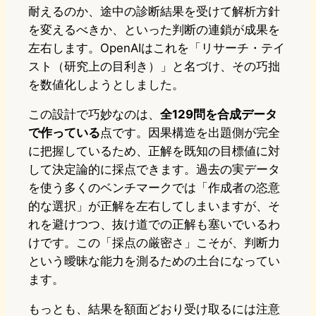
耐えるのか、途中の診断結果を受けて解析方針
を変えるべきか、といった判断の連鎖が成果を
左右します。OpenAIはこれを「リサーチ・テイ
スト（研究上の目利き）」と名づけ、その巧拙
を数値化しようとしました。
この設計で巧妙なのは、
全129問を合成データ
で作っている
点です。因果構造を出題側が完全
に把握しているため、正解を既知の目標値に対
して決定論的に採点できます。過去の実データ
を使う多くのベンチマークでは「作成者の恣意
的な選択」が正解を左右してしまいますが、そ
れを避けつつ、抜け道での正解も塞いでいるわ
けです。この「採点の厳密さ」こそが、判断力
という曖昧な能力を測るための土台になってい
ます。
もっとも、結果を額面どおり受け取るには注意