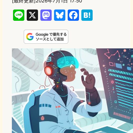
[最終更新]
2026年7月1日 17:50
L
X
M
B
F
H
i
a
l
a
a
n
s
u
c
t
e
t
e
e
e
o
s
b
n
d
k
o
a
o
y
o
n
k