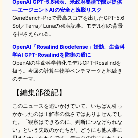
OpenAI GPT-5.6発表、米政府要請で限定提供
—エージェントAIの安全と逸脱リスク
GeneBench-Proで最高スコアを出したGPT-5.6
Sol／Terra／Lunaの発表記事。モデル側の背景
を押さえられる。
OpenAI「Rosalind Biodefense」始動、生命科
学AI GPT-Rosalindを防御の盾に
OpenAIの生命科学特化モデルGPT-Rosalindを
扱う。今回の計算生物学ベンチマークと地続き
のテーマ。
【編集部後記】
このニュースを追いかけていて、いちばん引っ
かかったのは正解率の低さではありませんでし
た。「観察はできるのに、判断につなげられな
い」という失敗のかたちが、どうにも他人事に