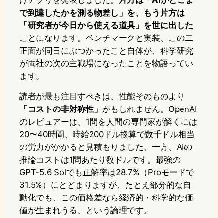
けアプリを発表しました。
片方は「AIがどこま
で到達したかを測る物差し」を、もう片方は
「研究者が今日から使える道具」を世に出した
ことになります。ベンチマークと実装、この二
正面が同日にぶつかったこと自体が、科学研究
が両社の次の主戦場になったことを物語ってい
ます。
読者が最も注目すべきは、性能そのものより
「コストの非対称性」
かもしれません。OpenAI
のレビュアーは、1問を人間の専門家が解くには
20〜40時間、時給200ドル換算で数千ドル相当
の労力がかかると見積もりました。一方、AIの
推論コストは1問あたり数ドルです。最強の
GPT-5.6 Solでも正解率は28.7%（Proモードで
31.5%）にとどまりますが、たとえ部分的な自
動化でも、この価格差なら経済的・科学的な価
値が生まれうる、という論理です。