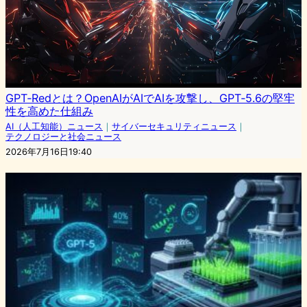
GPT‑Redとは？OpenAIがAIでAIを攻撃し、GPT‑5.6の堅牢
性を高めた仕組み
AI（人工知能）ニュース
｜
サイバーセキュリティニュース
｜
テクノロジーと社会ニュース
2026年7月16日19:40