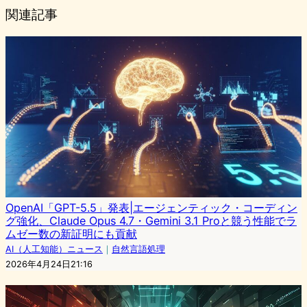
関連記事
OpenAI「GPT-5.5」発表|エージェンティック・コーディン
グ強化、Claude Opus 4.7・Gemini 3.1 Proと競う性能でラ
ムゼー数の新証明にも貢献
AI（人工知能）ニュース
｜
自然言語処理
2026年4月24日21:16