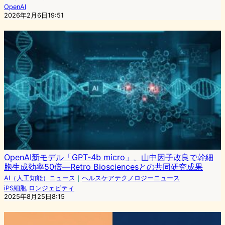
OpenAI
2026年2月6日19:51
OpenAI新モデル「GPT-4b micro」、山中因子改良で幹細
胞生成効率50倍—Retro Biosciencesとの共同研究成果
AI（人工知能）ニュース
｜
ヘルスケアテクノロジーニュース
iPS細胞
ロンジェビティ
2025年8月25日8:15