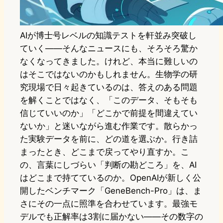
AIが博士号レベルの知識テストを軒並み突破し
ていく——そんなニュースにも、そろそろ驚か
なくなってきました。けれど、本当に難しいの
はそこではないのかもしれません。生物学の研
究現場で日々起きているのは、答えのある問題
を解くことではなく、「このデータ、そもそも
信じていいのか」「どこかで前提を間違えてい
ないか」と迷いながら進む作業です。散らかっ
た実験データを前に、どの道を選ぶか。行き詰
まったとき、どこまで戻ってやり直すか。こ
の、言葉にしづらい「判断の勘どころ」を、AI
はどこまで持てているのか。OpenAIが新しく公
開したベンチマーク「GeneBench-Pro」は、ま
さにその一点に照準を合わせています。最強モ
デルでも正解率は3割に届かない——その数字の