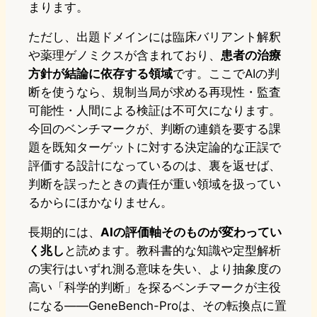
まります。
ただし、出題ドメインには臨床バリアント解釈
や薬理ゲノミクスが含まれており、
患者の治療
方針が結論に依存する領域
です。ここでAIの判
断を使うなら、規制当局が求める再現性・監査
可能性・人間による検証は不可欠になります。
今回のベンチマークが、判断の連鎖を要する課
題を既知ターゲットに対する決定論的な正誤で
評価する設計になっているのは、裏を返せば、
判断を誤ったときの責任が重い領域を扱ってい
るからにほかなりません。
長期的には、
AIの評価軸そのものが変わってい
く兆し
と読めます。教科書的な知識や定型解析
の実行はいずれ測る意味を失い、より抽象度の
高い「科学的判断」を探るベンチマークが主役
になる——GeneBench-Proは、その転換点に置