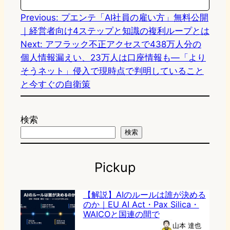
Previous:
プエンテ「AI社員の雇い方」無料公開
｜経営者向け4ステップと知識の複利ループとは
Next:
アフラック不正アクセスで438万人分の
個人情報漏えい、23万人は口座情報も—「より
そうネット」侵入で現時点で判明していること
と今すぐの自衛策
検索
検索
Pickup
【解説】AIのルールは誰が決める
のか｜EU AI Act・Pax Silica・
WAICOと国連の間で
山本 達也