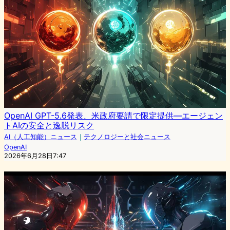
OpenAI GPT-5.6発表、米政府要請で限定提供—エージェン
トAIの安全と逸脱リスク
AI（人工知能）ニュース
｜
テクノロジーと社会ニュース
OpenAI
2026年6月28日7:47