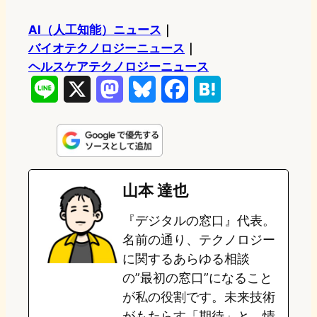
AI（人工知能）ニュース
｜
バイオテクノロジーニュース
｜
ヘルスケアテクノロジーニュース
L
X
M
B
F
H
i
a
l
a
a
n
s
u
c
t
e
t
e
e
e
山本 達也
o
s
b
n
『デジタルの窓口』代表。
d
k
o
a
名前の通り、テクノロジー
o
y
o
に関するあらゆる相談
の”最初の窓口”になること
n
k
が私の役割です。未来技術
がもたらす「期待」と、情