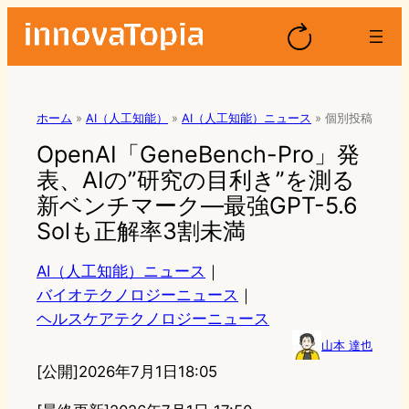
ホーム
»
AI（人工知能）
»
AI（人工知能）ニュース
»
個別投稿
OpenAI「GeneBench-Pro」発
表、AIの”研究の目利き”を測る
新ベンチマーク—最強GPT-5.6
Solも正解率3割未満
AI（人工知能）ニュース
｜
バイオテクノロジーニュース
｜
ヘルスケアテクノロジーニュース
山本 達也
[公開]
2026年7月1日18:05