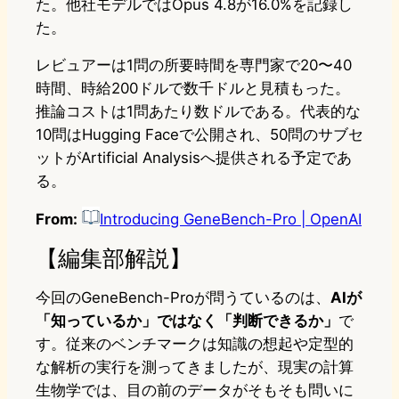
た。他社モデルではOpus 4.8が16.0%を記録し
た。
レビュアーは1問の所要時間を専門家で20〜40
時間、時給200ドルで数千ドルと見積もった。
推論コストは1問あたり数ドルである。代表的な
10問はHugging Faceで公開され、50問のサブセ
ットがArtificial Analysisへ提供される予定であ
る。
From:
Introducing GeneBench-Pro | OpenAI
【編集部解説】
今回のGeneBench-Proが問うているのは、
AIが
「知っているか」ではなく「判断できるか」
で
す。従来のベンチマークは知識の想起や定型的
な解析の実行を測ってきましたが、現実の計算
生物学では、目の前のデータがそもそも問いに