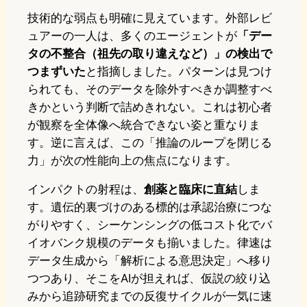
技術的な弱点も明確に見えています。外部レビ
ュアーの一人は、多くのエージェントが
「デー
タの不整合（祖先の取り違えなど）」の検出で
つまずいた
と指摘しました。パターンは見つけ
られても、そのデータを除外すべきか調整すべ
きかという判断で詰めきれない。これは初心者
が観察を全体像へ統合できない姿と重なりま
す。逆に言えば、この「推論のループを閉じる
力」が次の性能向上の焦点になります。
インパクトの射程は、
創薬と臨床に直結
しま
す。遺伝的裏づけのある標的は承認治療につな
がりやすく、シーケンシングの低コスト化でバ
イオバンク規模のデータも揃いました。律速は
データ生成から「解析による意思決定」へ移り
つつあり、そこをAIが担えれば、仮説の絞り込
みから追跡研究までの反復サイクルが一気に速