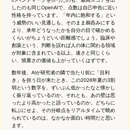
のベンチマークを作ったのも、最高スコアを出
したのも同じOpenAIで、点数は自己申告に近い
性格を持っています。「年内に飽和する」とい
う威勢のいい見通しも、そのまま鵜呑みにする
より、来年どうなったかを自分の目で確かめる
くらいがちょうどいい距離感でしょう。臨床や
創薬という、判断を誤れば人の体に関わる領域
が対象に含まれている以上、速さと同じくら
い、慎重さの価値も上がっていくはずです。
数年後、AIが研究者の隣で当たり前に「目利
き」を担う日が来たとき、この2026年夏の3割
弱という数字を、ずいぶん低かったなと懐かし
く振り返っているのか、それとも、あの壁は思
ったより高かったと語っているのか。どちらに
転ぶにせよ、その分岐点をリアルタイムで眺め
られているのは、なかなか面白い時間だと思い
ます。