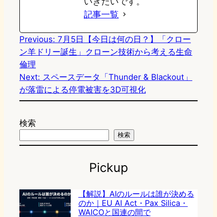
いきたいです。
記事一覧
Previous:
7月5日【今日は何の日？】「クロー
ン羊ドリー誕生」クローン技術から考える生命
倫理
Next:
スペースデータ「Thunder & Blackout」
が落雷による停電被害を3D可視化
検索
検索
Pickup
【解説】AIのルールは誰が決める
のか｜EU AI Act・Pax Silica・
WAICOと国連の間で