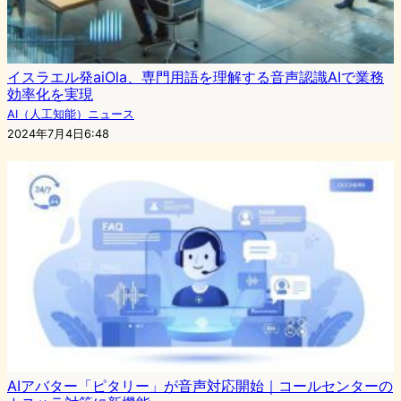
イスラエル発aiOla、専門用語を理解する音声認識AIで業務
効率化を実現
AI（人工知能）ニュース
2024年7月4日6:48
AIアバター「ピタリー」が音声対応開始｜コールセンターの