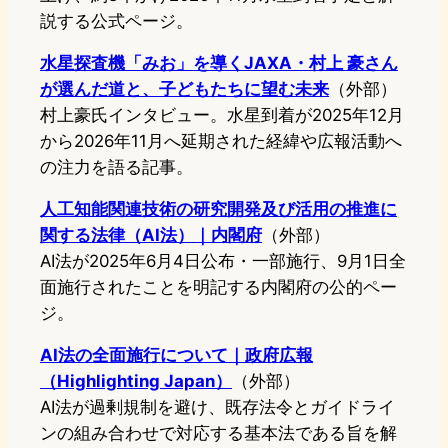
説する公式ページ。
水星探査機「みお」を導くJAXA・村上 豪さん
が選んだ道と、子どもたちに望む未来
（外部）
村上豪氏インタビュー。水星到着が2025年12月
から2026年11月へ延期された経緯や広報活動へ
の注力を語る記事。
人工知能関連技術の研究開発及び活用の推進に
関する法律（AI法）｜内閣府
（外部）
AI法が2025年6月4日公布・一部施行、9月1日全
面施行されたことを明記する内閣府の公的ペー
ジ。
AI法の全面施行について｜政府広報
（Highlighting Japan）
（外部）
AI法が過剰規制を避け、既存法令とガイドライ
ンの組み合わせで対応する基本法である旨を解