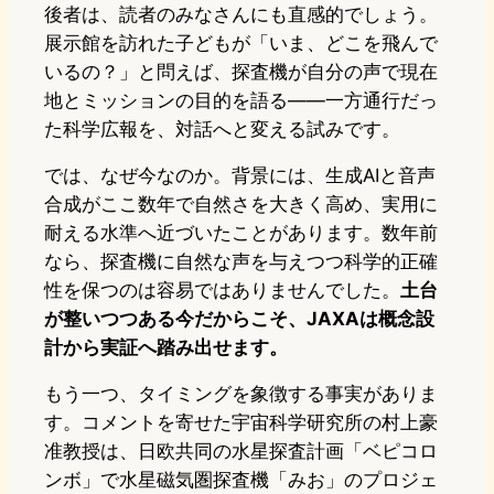
後者は、読者のみなさんにも直感的でしょう。
展示館を訪れた子どもが「いま、どこを飛んで
いるの？」と問えば、探査機が自分の声で現在
地とミッションの目的を語る——一方通行だっ
た科学広報を、対話へと変える試みです。
では、なぜ今なのか。背景には、生成AIと音声
合成がここ数年で自然さを大きく高め、実用に
耐える水準へ近づいたことがあります。数年前
なら、探査機に自然な声を与えつつ科学的正確
性を保つのは容易ではありませんでした。
土台
が整いつつある今だからこそ、JAXAは概念設
計から実証へ踏み出せます。
もう一つ、タイミングを象徴する事実がありま
す。コメントを寄せた宇宙科学研究所の村上豪
准教授は、日欧共同の水星探査計画「ベピコロ
ンボ」で水星磁気圏探査機「みお」のプロジェ