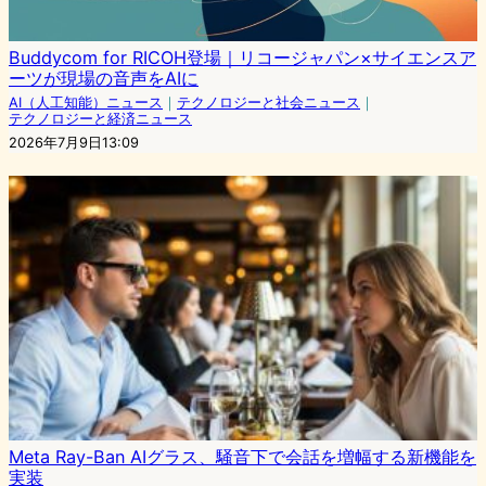
Buddycom for RICOH登場｜リコージャパン×サイエンスア
ーツが現場の音声をAIに
AI（人工知能）ニュース
｜
テクノロジーと社会ニュース
｜
テクノロジーと経済ニュース
2026年7月9日13:09
Meta Ray-Ban AIグラス、騒音下で会話を増幅する新機能を
実装