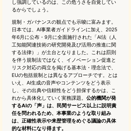
し強調しているのは、この危うさを自覚してい
るからでしょう。
規制・ガバナンスの観点でも示唆に富みます。
日本では、AI事業者ガイドラインに加え、2025
年6月に公布・9月に全面施行された「AI法（人
工知能関連技術の研究開発及び活用の推進に関
する法律）」が土台となりました。これは罰則
を伴う規制法ではなく、イノベーション促進と
リスク対応の両立を掲げる基本法・理念法で、
EUの包括規制とは異なるアプローチです。とは
いえ、AI生成の音声やコンテンツをどう表示
し、その出典や信頼性をどう担保するかは、こ
れから具体化していく実務課題。
公的機関が発
するAIの「声」は、民間サービス以上に説明責
任を問われるため、本事業のような取り組み
は、正確性表示や来歴管理をめぐる議論の具体
的な材料になり得ます。