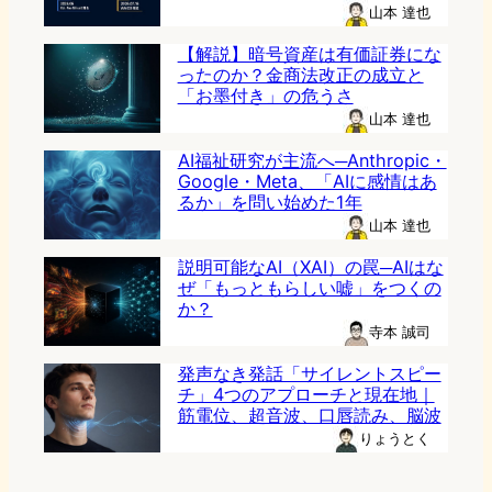
山本 達也
【解説】暗号資産は有価証券にな
ったのか？金商法改正の成立と
「お墨付き」の危うさ
山本 達也
AI福祉研究が主流へ─Anthropic・
Google・Meta、「AIに感情はあ
るか」を問い始めた1年
山本 達也
説明可能なAI（XAI）の罠─AIはな
ぜ「もっともらしい嘘」をつくの
か？
寺本 誠司
発声なき発話「サイレントスピー
チ」4つのアプローチと現在地｜
筋電位、超音波、口唇読み、脳波
りょうとく