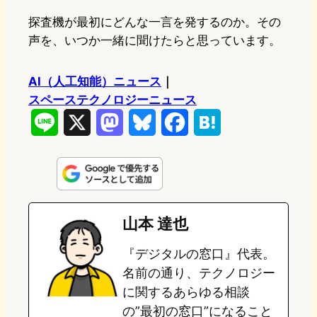
探査機が最初にどんな一言を発するのか。その
声を、いつか一緒に聞けたらと思っています。
AI（人工知能）ニュース
｜
スペーステクノロジーニュース
L
X
M
B
F
H
i
a
l
a
a
n
s
u
c
t
e
t
e
e
e
山本 達也
o
s
b
n
『デジタルの窓口』代表。
d
k
o
a
名前の通り、テクノロジー
o
y
o
に関するあらゆる相談
の”最初の窓口”になること
n
k