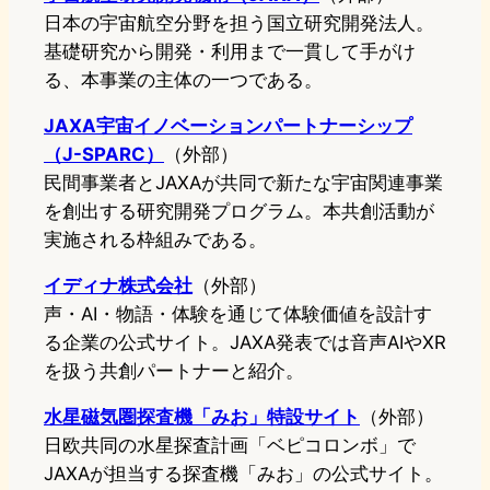
日本の宇宙航空分野を担う国立研究開発法人。
基礎研究から開発・利用まで一貫して手がけ
る、本事業の主体の一つである。
JAXA宇宙イノベーションパートナーシップ
（J-SPARC）
（外部）
民間事業者とJAXAが共同で新たな宇宙関連事業
を創出する研究開発プログラム。本共創活動が
実施される枠組みである。
イディナ株式会社
（外部）
声・AI・物語・体験を通じて体験価値を設計す
る企業の公式サイト。JAXA発表では音声AIやXR
を扱う共創パートナーと紹介。
水星磁気圏探査機「みお」特設サイト
（外部）
日欧共同の水星探査計画「ベピコロンボ」で
JAXAが担当する探査機「みお」の公式サイト。