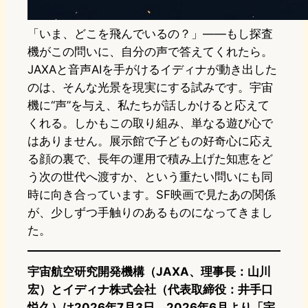
「いま、どこを飛んでいるの？」——もし探査
機がこの問いに、自分の声で答えてくれたら。
JAXAと音声AIを手がけるイディナが動き出した
のは、そんな光景を現実にする試みです。宇宙
機に“声”を与え、私たちが話しかけると応えて
くれる。しかもこの取り組み、単なる遊び心で
はありません。展示館で子どもの好奇心に応え
る顔の裏で、長年の運用で積み上げた知恵をど
う次の世代へ渡すか、という重たい問いにも同
時に向き合っています。SF映画で見たあの関係
が、少しずつ手触りのあるものになってきまし
た。
宇宙航空研究開発機構（JAXA、理事長：山川
宏）とイディナ株式会社（代表取締役：井手口
悦久）は2026年7月3日、2026年6月より「宇