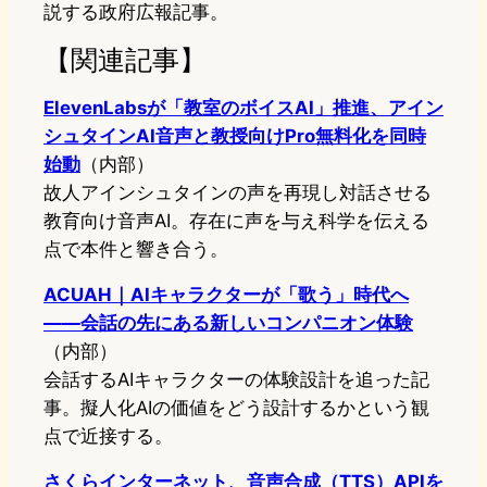
説する政府広報記事。
【関連記事】
ElevenLabsが「教室のボイスAI」推進、アイン
シュタインAI音声と教授向けPro無料化を同時
始動
（内部）
故人アインシュタインの声を再現し対話させる
教育向け音声AI。存在に声を与え科学を伝える
点で本件と響き合う。
ACUAH｜AIキャラクターが「歌う」時代へ
——会話の先にある新しいコンパニオン体験
（内部）
会話するAIキャラクターの体験設計を追った記
事。擬人化AIの価値をどう設計するかという観
点で近接する。
さくらインターネット、音声合成（TTS）APIを