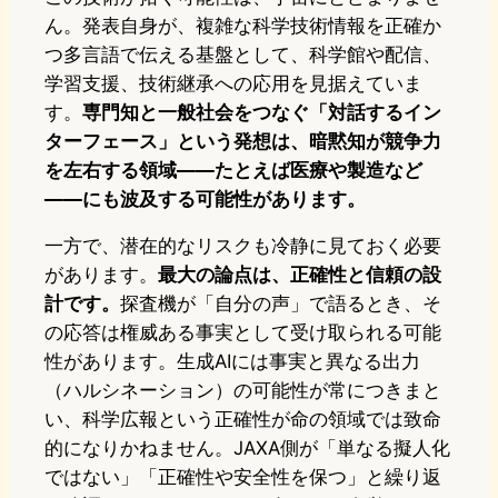
ん。発表自身が、複雑な科学技術情報を正確か
つ多言語で伝える基盤として、科学館や配信、
学習支援、技術継承への応用を見据えていま
す。
専門知と一般社会をつなぐ「対話するイン
ターフェース」という発想は、暗黙知が競争力
を左右する領域——たとえば医療や製造など
——にも波及する可能性があります。
一方で、潜在的なリスクも冷静に見ておく必要
があります。
最大の論点は、正確性と信頼の設
計です。
探査機が「自分の声」で語るとき、そ
の応答は権威ある事実として受け取られる可能
性があります。生成AIには事実と異なる出力
（ハルシネーション）の可能性が常につきまと
い、科学広報という正確性が命の領域では致命
的になりかねません。JAXA側が「単なる擬人化
ではない」「正確性や安全性を保つ」と繰り返