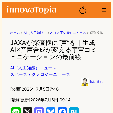
ホーム
»
AI（人工知能）
»
AI（人工知能）ニュース
»
個別投稿
JAXAが探査機に“声”を｜生成
AI×音声合成が変える宇宙コミ
ュニケーションの最前線
AI（人工知能）ニュース
｜
スペーステクノロジーニュース
山本 達也
[公開]
2026年7月5日7:46
[最終更新]
2026年7月6日 09:14
L
X
M
B
F
H