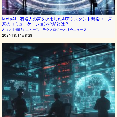
MetaAI：有名人の声を採用したAIアシスタント開発中 – 未
来のコミュニケーションの形とは？
AI（人工知能）ニュース
｜
テクノロジーと社会ニュース
2024年8月4日8:38