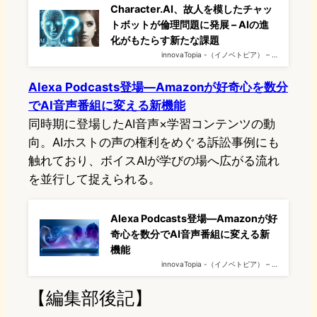
Character.AI、故人を模したチャッ
トボットが倫理問題に発展 – AIの進
化がもたらす新たな課題
innovaTopia -（イノベトピア） – …
Alexa Podcasts登場—Amazonが好奇心を数分
でAI音声番組に変える新機能
同時期に登場したAI音声×学習コンテンツの動
向。AIホストの声の権利をめぐる訴訟事例にも
触れており、ボイスAIが学びの場へ広がる流れ
を並行して捉えられる。
Alexa Podcasts登場—Amazonが好
奇心を数分でAI音声番組に変える新
機能
innovaTopia -（イノベトピア） – …
【編集部後記】