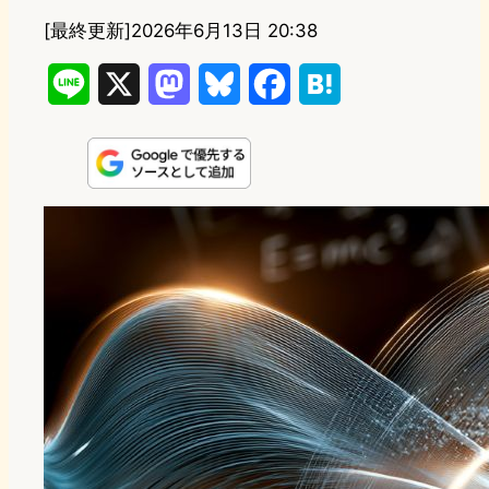
[最終更新]
2026年6月13日 20:38
L
X
M
B
F
H
i
a
l
a
a
n
s
u
c
t
e
t
e
e
e
o
s
b
n
d
k
o
a
o
y
o
n
k