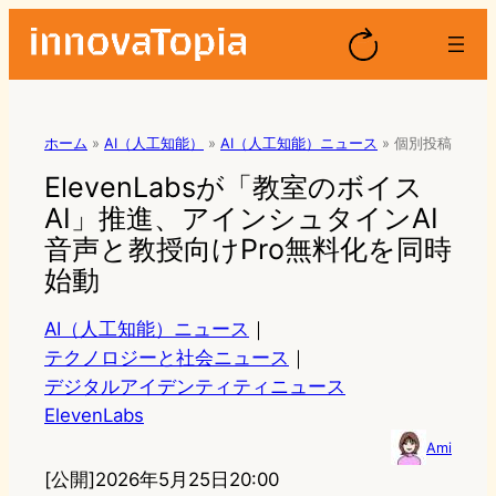
ホーム
»
AI（人工知能）
»
AI（人工知能）ニュース
»
個別投稿
ElevenLabsが「教室のボイス
AI」推進、アインシュタインAI
音声と教授向けPro無料化を同時
始動
AI（人工知能）ニュース
｜
テクノロジーと社会ニュース
｜
デジタルアイデンティティニュース
ElevenLabs
Ami
[公開]
2026年5月25日20:00