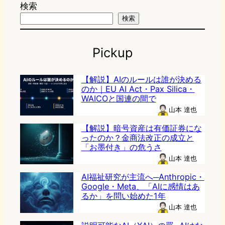
検索
検索
Pickup
【解説】AIのルールは誰が決める
のか｜EU AI Act・Pax Silica・
WAICOと国連の間で
山本 達也
【解説】暗号資産は有価証券にな
ったのか？金商法改正の成立と
「お墨付き」の危うさ
山本 達也
AI福祉研究が主流へ─Anthropic・
Google・Meta、「AIに感情はあ
るか」を問い始めた1年
山本 達也