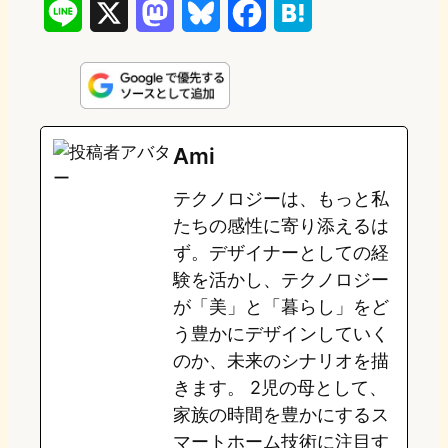
L
X
M
B
F
H
i
a
l
a
a
n
s
u
c
t
e
t
e
e
e
Ami
o
s
b
n
テクノロジーは、もっと私
d
k
o
a
たちの感性に寄り添えるは
o
y
o
ず。デザイナーとしての経
験を活かし、テクノロジー
n
k
が「美」と「暮らし」をど
う豊かにデザインしていく
のか、未来のシナリオを描
きます。 2児の母として、
家族の時間を豊かにするス
マートホーム技術に注目す