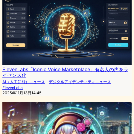
ElevenLabs「Iconic Voice Marketplace」有名人の声をラ
イセンス化
AI（人工知能）ニュース
｜
デジタルアイデンティティニュース
ElevenLabs
2025年11月13日14:45