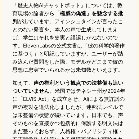
「歴史人物AIチャットボット」については、教
育現場の論者から
「権威の偽造」を懸念する批
判
が出ています。アインシュタインが言ったこ
とのない発言を、本人の声で生成してしまえ
ば、学生はそれを史実と誤認しかねないので
す。ElevenLabsの公式文書は「彼の科学的著作
に基づく」と明記していますが、ユーザーが踏
み込んだ質問をした際、モデルがどこまで彼の
思想に忠実でいられるかは未知数といえます。
加えて、
声の権利という観点での法整備も追い
ついていません
。米国ではテネシー州が2024年
に「ELVIS Act」を成立させ、AIによる無許諾の
声の複製を違法化しましたが、連邦法レベルで
は未整備の状態が続いています。日本でも、声
そのものを直接かつ包括的に保護する明文法は
まだ整っておらず、人格権・パブリシティ権・