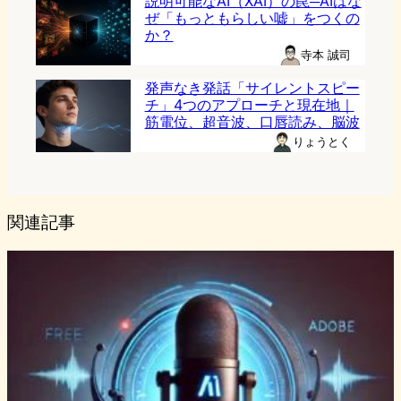
説明可能なAI（XAI）の罠─AIはな
ぜ「もっともらしい嘘」をつくの
か？
寺本 誠司
発声なき発話「サイレントスピー
チ」4つのアプローチと現在地｜
筋電位、超音波、口唇読み、脳波
りょうとく
関連記事