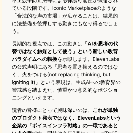
不正競争防止法等による保護可能性が議論され
ている段階です。Iconic Marketplaceのような
「合法的な声の市場」が広がることは、結果的
に法整備を後押しする動きにもなり得るでしょ
う。
長期的な視点では、この動きは
「AIを思考の代
替ではなく触媒として使う」という新しい教育
パラダイムへの転換
を示唆します。ElevenLabs
の公式声明にある「思考を置き換えるのではな
く、火をつける(not replacing thinking, but
igniting it)」という表現は、生成AIへの教育界の
警戒感を踏まえた、慎重かつ意図的なポジショ
ニングといえます。
読者の皆様にとって興味深いのは、
これが単独
のプロダクト発表ではなく、ElevenLabsという
企業の「ボイスインフラ戦略」の一環であると