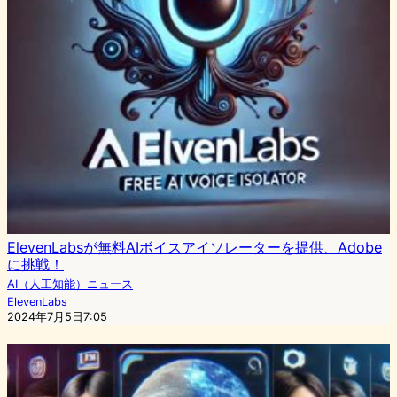
ElevenLabsが無料AIボイスアイソレーターを提供、Adobe
に挑戦！
AI（人工知能）ニュース
ElevenLabs
2024年7月5日7:05