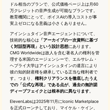
ドル相当のプランで、公式価格ページ上は月60
万クレジットの音声生成が可能なプランです。
教育機関にとって、ボイスAIの導入コストが事
実上ゼロになる意義は小さくありません。
アインシュタイン音声エージェントについて、
技術的な核心は
「アーカイブの一次資料に基づ
く対話型再現」という設計思想
にあります。
CMG Worldwideは故人を含む著名人の権利を管
理する米国のエージェンシーで、エルサレム・
ヘブライ大学はアインシュタインの遺言により
彼の知的財産権を継承している正当な権利者で
す。つまり、
権利クリアランスを徹底したうえ
での「公式な再現」である点が、過去の無許諾
ディープフェイクとは根本的に異なります
。
ElevenLabsは2025年11月にIconic Marketplace
を正式ローンチしており、マイケル・ケイン、