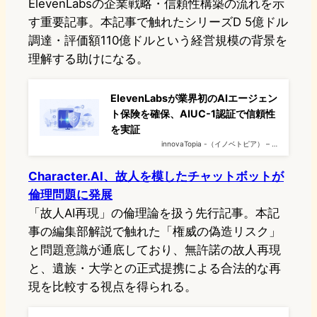
ElevenLabsの企業戦略・信頼性構築の流れを示
す重要記事。本記事で触れたシリーズD 5億ドル
調達・評価額110億ドルという経営規模の背景を
理解する助けになる。
ElevenLabsが業界初のAIエージェン
ト保険を確保、AIUC-1認証で信頼性
を実証
innovaTopia -（イノベトピア） – …
Character.AI、故人を模したチャットボットが
倫理問題に発展
「故人AI再現」の倫理論を扱う先行記事。本記
事の編集部解説で触れた「権威の偽造リスク」
と問題意識が通底しており、無許諾の故人再現
と、遺族・大学との正式提携による合法的な再
現を比較する視点を得られる。