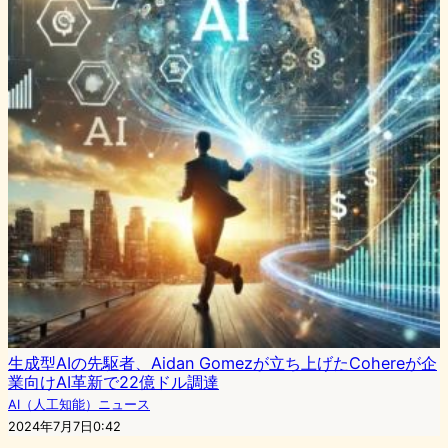
生成型AIの先駆者、Aidan Gomezが立ち上げたCohereが企
業向けAI革新で22億ドル調達
AI（人工知能）ニュース
2024年7月7日0:42