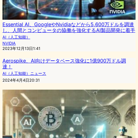
Essential AI、GoogleやNvidiaなどから5,600万ドルを調達
し、人間とコンピュータの協働を強化するAI製品開発に着手
AI（人工知能）
NVIDIA
2023年12月13日1:41
Aerospike、AI向けデータベース強化に1億900万ドル調
達！
AI（人工知能）ニュース
2024年4月4日20:31