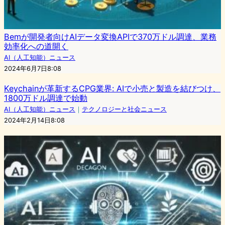
Bemが開発者向けAIデータ変換APIで370万ドル調達、業務
効率化への道開く
AI（人工知能）ニュース
2024年6月7日8:08
Keychainが革新するCPG業界: AIで小売と製造を結びつけ、
1800万ドル調達で始動
AI（人工知能）ニュース
｜
テクノロジーと社会ニュース
2024年2月14日8:08