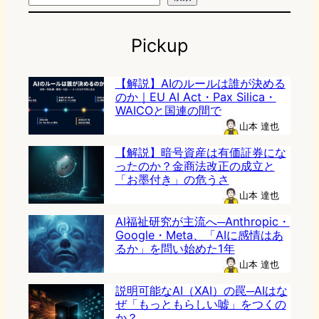
Pickup
【解説】AIのルールは誰が決める
のか｜EU AI Act・Pax Silica・
WAICOと国連の間で
山本 達也
【解説】暗号資産は有価証券にな
ったのか？金商法改正の成立と
「お墨付き」の危うさ
山本 達也
AI福祉研究が主流へ─Anthropic・
Google・Meta、「AIに感情はあ
るか」を問い始めた1年
山本 達也
説明可能なAI（XAI）の罠─AIはな
ぜ「もっともらしい嘘」をつくの
か？