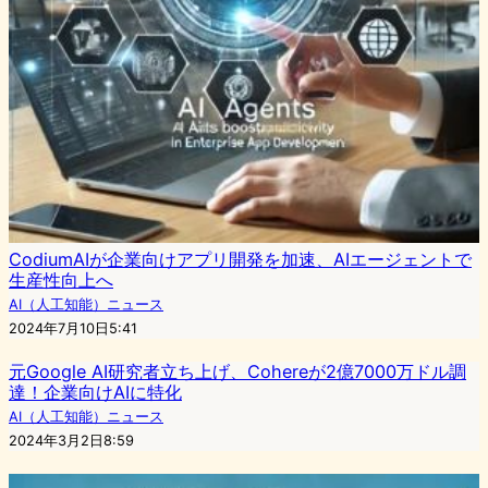
CodiumAIが企業向けアプリ開発を加速、AIエージェントで
生産性向上へ
AI（人工知能）ニュース
2024年7月10日5:41
元Google AI研究者立ち上げ、Cohereが2億7000万ドル調
達！企業向けAIに特化
AI（人工知能）ニュース
2024年3月2日8:59