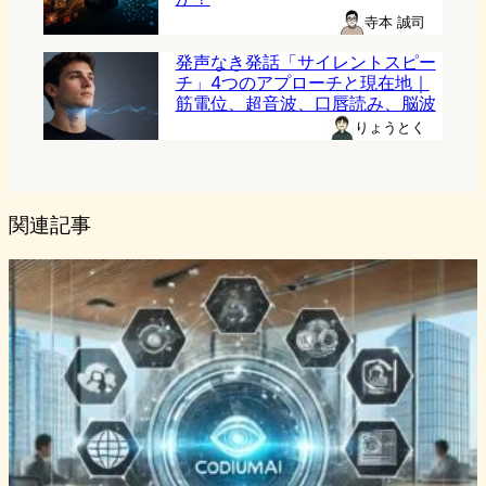
寺本 誠司
発声なき発話「サイレントスピー
チ」4つのアプローチと現在地｜
筋電位、超音波、口唇読み、脳波
りょうとく
関連記事