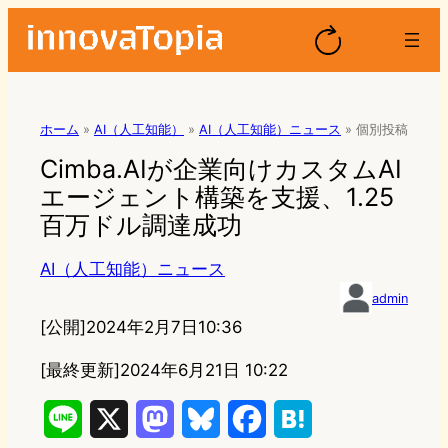
ホーム
»
AI（人工知能）
»
AI（人工知能）ニュース
»
個別投稿
Cimba.AIが企業向けカスタムAI
エージェント構築を支援、1.25
百万ドル調達成功
AI（人工知能）ニュース
admin
[公開]
2024年2月7日10:36
[最終更新]
2024年6月21日 10:22
L
X
M
B
F
H