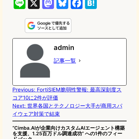
L
X
M
B
F
H
i
a
l
a
a
n
s
u
c
t
e
t
e
e
e
admin
o
s
b
n
記事一覧
d
k
o
a
o
y
o
n
k
Previous:
FortiSIEM脆弱性警報: 最高深刻度ス
コア10に2件が評価
Next:
世界各国とテクノロジー大手が商用スパ
イウェア対策で結束
“Cimba.AIが企業向けカスタムAIエージェント構築
を支援、1.25百万ドル調達成功” への1件のフィー