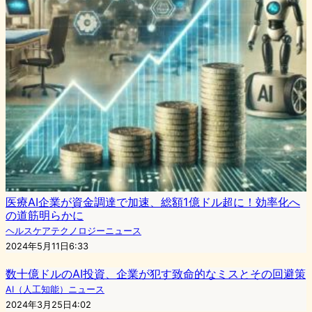
医療AI企業が資金調達で加速、総額1億ドル超に！効率化へ
の道筋明らかに
ヘルスケアテクノロジーニュース
2024年5月11日6:33
数十億ドルのAI投資、企業が犯す致命的なミスとその回避策
AI（人工知能）ニュース
2024年3月25日4:02