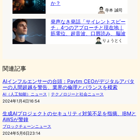
か？
寺本 誠司
発声なき発話「サイレントスピー
チ」4つのアプローチと現在地｜
筋電位、超音波、口唇読み、脳波
りょうとく
関連記事
AIインフルエンサーの台頭：Paytm CEOがデジタルアバタ
ーの人間超越を警告、業界の倫理とバランスを模索
AI（人工知能）ニュース
｜
テクノロジーと社会ニュース
2024年1月4日16:54
生成AIプロジェクトのセキュリティ対策不足を指摘、IBMと
AWSが警鐘
ブロックチェーンニュース
2024年5月6日23:14