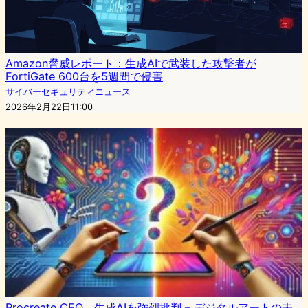
Amazon脅威レポート：生成AIで武装した攻撃者が
FortiGate 600台を5週間で侵害
サイバーセキュリティニュース
2026年2月22日11:00
Procreate CEO、生成AIを強烈批判 – デジタルアートの未