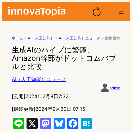
ホーム
»
AI（人工知能）
»
AI（人工知能）ニュース
»
個別投稿
生成AIのハイプに警鐘、
Amazon幹部がドットコムバブ
ルと比較
AI（人工知能）ニュース
admin
[公開]
2024年2月8日7:33
[最終更新]
2024年9月20日 07:15
L
X
M
B
F
H