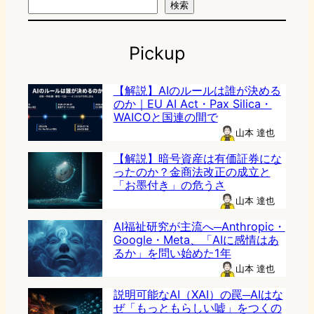
検索
Pickup
【解説】AIのルールは誰が決める
のか｜EU AI Act・Pax Silica・
WAICOと国連の間で
山本 達也
【解説】暗号資産は有価証券にな
ったのか？金商法改正の成立と
「お墨付き」の危うさ
山本 達也
AI福祉研究が主流へ─Anthropic・
Google・Meta、「AIに感情はあ
るか」を問い始めた1年
山本 達也
説明可能なAI（XAI）の罠─AIはな
ぜ「もっともらしい嘘」をつくの