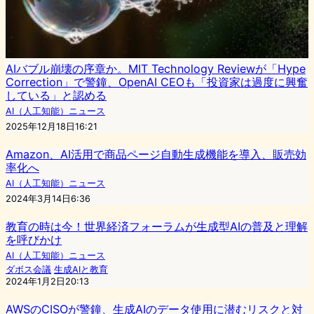
AIバブル崩壊の序章か。MIT Technology Reviewが「Hype
Correction」で警鐘、OpenAI CEOも「投資家は過度に興奮
している」と認める
AI（人工知能）ニュース
2025年12月18日16:21
Amazon、AI活用で商品ページ自動生成機能を導入、販売効
率化へ
AI（人工知能）ニュース
2024年3月14日6:36
教育の時は今！世界経済フォーラムが生成型AIの普及と理解
を呼びかけ
AI（人工知能）ニュース
ダボス会議
生成AIと教育
2024年1月2日20:13
AWSのCISOが警鐘、生成AIのデータ使用に潜むリスクと対