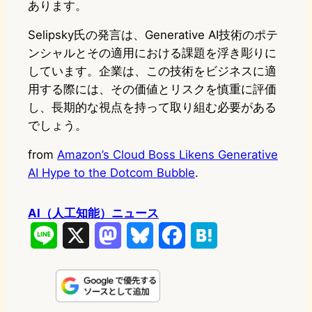
あります。
Selipsky氏の発言は、Generative AI技術のポテ
ンシャルとその適用における課題を浮き彫りに
しています。企業は、この技術をビジネスに適
用する際には、その価値とリスクを慎重に評価
し、長期的な視点を持って取り組む必要がある
でしょう。
from
Amazon’s Cloud Boss Likens Generative
AI Hype to the Dotcom Bubble
.
AI（人工知能）ニュース
L
X
M
B
F
H
i
a
l
a
a
n
s
u
c
t