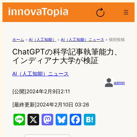
ホーム
»
AI（人工知能）
»
AI（人工知能）ニュース
»
個別投稿
ChatGPTの科学記事執筆能力、
インディアナ大学が検証
AI（人工知能）ニュース
admin
[公開]
2024年2月9日2:11
[最終更新]
2024年2月10日 03:26
L
X
M
B
F
H
i
a
l
a
a