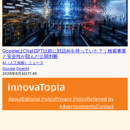
GoogleはChatGPT以前に対話AIを持っていた？｜検索事業
と安全性が阻んだ公開判断
AI（人工知能）ニュース
Google
OpenAI
2026年8月4日11:46
About
Editorial Policy
Privacy Policy
Referred by
Advertisements
Contact