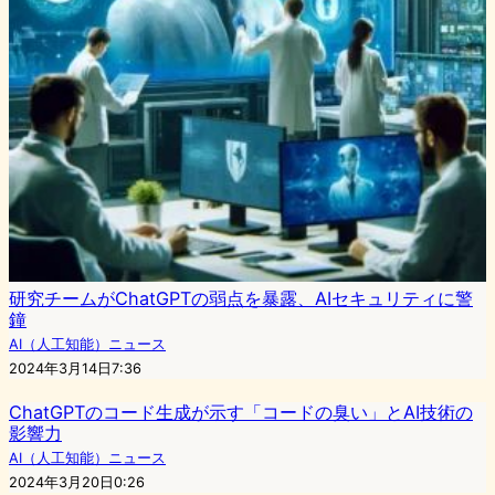
研究チームがChatGPTの弱点を暴露、AIセキュリティに警
鐘
AI（人工知能）ニュース
2024年3月14日7:36
ChatGPTのコード生成が示す「コードの臭い」とAI技術の
影響力
AI（人工知能）ニュース
2024年3月20日0:26