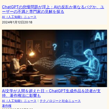
ChatGPTの怠慢問題が浮上：AIの反乱か単なるバグか、ユ
ーザーの不満と専門家の見解を探る
AI（人工知能）ニュース
2024年1月12日20:18
AI文学が人間を超えた日 – ChatGPT生成作品を読者が支
持、著作権法に影響も
AI（人工知能）ニュース
｜
テクノロジーと社会ニュース
著作権