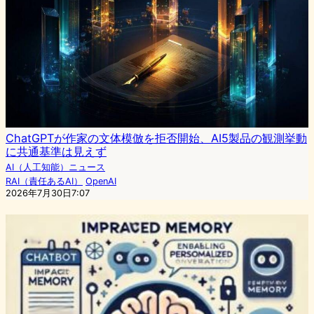
ChatGPTが作家の文体模倣を拒否開始、AI5製品の観測挙動
に共通基準は見えず
AI（人工知能）ニュース
RAI（責任あるAI）
OpenAI
2026年7月30日7:07