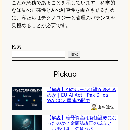
ことが急務であることを示しています。科学的
な知見の正確性とAIの利便性を両立させるため
に、私たちはテクノロジーと倫理のバランスを
見極めることが必要です。
検索
検索
Pickup
【解説】AIのルールは誰が決める
のか｜EU AI Act・Pax Silica・
WAICOと国連の間で
山本 達也
【解説】暗号資産は有価証券にな
ったのか？金商法改正の成立と
「お墨付き」の危うさ