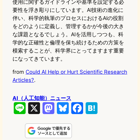
使用に関するガイドラインや基準を設定する必
要性を浮き彫りにしています。AI技術の進化に
伴い、科学的執筆のプロセスにおけるAIの役割
をどのように定義し、管理するかが今後の大き
な課題となるでしょう。AIを活用しつつも、科
学的な正確性と倫理を保ち続けるための方策を
模索することが、科学界にとってますます重要
になってきています。
from
Could AI Help or Hurt Scientific Research
Articles?
.
AI（人工知能）ニュース
L
X
M
B
F
H
i
a
l
a
a
n
s
u
c
t