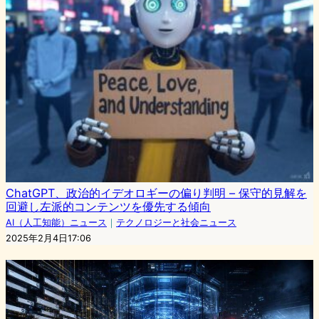
ChatGPT、政治的イデオロギーの偏り判明 – 保守的見解を
回避し左派的コンテンツを優先する傾向
AI（人工知能）ニュース
｜
テクノロジーと社会ニュース
2025年2月4日17:06