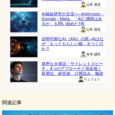
山本 達也
AI福祉研究が主流へ─Anthropic・
Google・Meta、「AIに感情はあ
るか」を問い始めた1年
山本 達也
説明可能なAI（XAI）の罠─AIはな
ぜ「もっともらしい嘘」をつくの
か？
寺本 誠司
発声なき発話「サイレントスピー
チ」4つのアプローチと現在地｜
筋電位、超音波、口唇読み、脳波
りょうとく
関連記事