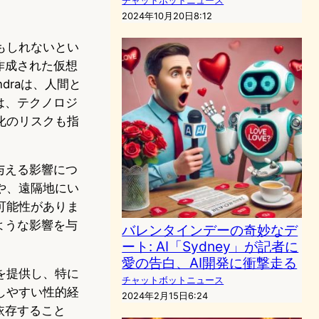
チャットボットニュース
2024年10月20日8:12
もしれないとい
作成された仮想
ndraは、人間と
は、テクノロジ
化のリスクも指
与える影響につ
や、遠隔地にい
可能性がありま
ような影響を与
バレンタインデーの奇妙なデ
ート: AI「Sydney」が記者に
愛の告白、AI開発に衝撃走る
を提供し、特に
チャットボットニュース
しやすい性的経
2024年2月15日6:24
依存すること