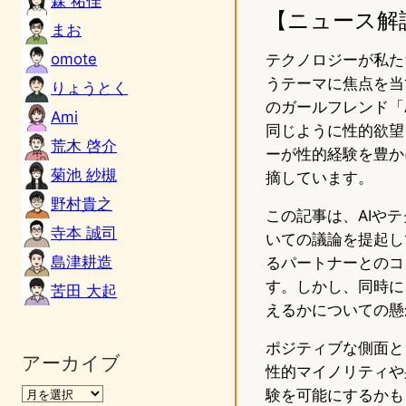
森 祐佳
【ニュース解
まお
omote
テクノロジーが私た
うテーマに焦点を当
りょうとく
のガールフレンド「Al
Ami
同じように性的欲望
荒木 啓介
ーが性的経験を豊か
菊池 紗槻
摘しています。
野村貴之
この記事は、AIや
寺本 誠司
いての議論を提起し
島津耕造
るパートナーとのコ
す。しかし、同時に
苦田 大起
えるかについての懸
ポジティブな側面と
アーカイブ
性的マイノリティや
験を可能にするかも