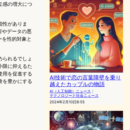
立感の増大につ
能性がありま
害やデータの悪
ーを性的対象と
められるでしょ
小限に抑えるた
使用を促進する
AI技術で恋の言葉障壁を乗り
験を豊かにする
越えたカップルの物語
AI（人工知能）ニュース
｜
テクノロジーと社会ニュース
2024年2月10日8:55