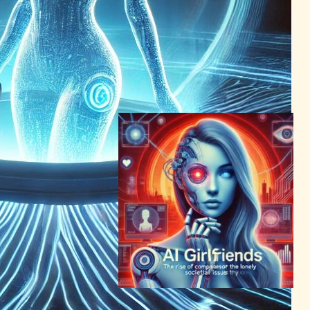
デートアプリの進化と倫理的
課題：高度なマッチング技術
とセキュリティ強化の未来
AI（人工知能）ニュース
｜
テクノロジーと社会ニュース
2023年12月22日0:21
AIガールフレンドの台頭: 孤