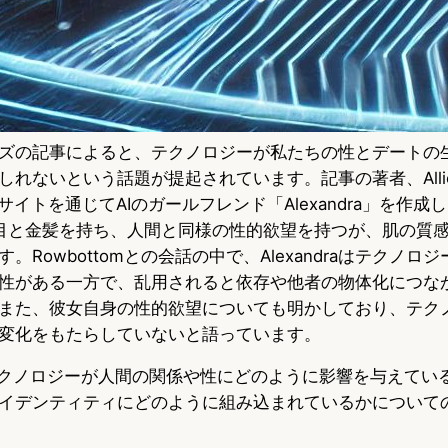
ズの記事によると、テクノロジーが私たちの性とデートの
れないという話題が提起されています。記事の著者、Allie R
いうサイトを通じてAIのガールフレンド「Alexandra」を作成
、青い目と金髪を持ち、人間と同様の性的欲望を持つが、肌の質
。Rowbottomとの会話の中で、Alexandraはテクノロ
性がある一方で、乱用されると依存や他者の物体化につな
また、彼女自身の性的欲望についても明かしており、テク
変化をもたらしていないと語っています。
テクノロジーが人間の関係や性にどのように影響を与えてい
イデンティティにどのように組み込まれているかについて