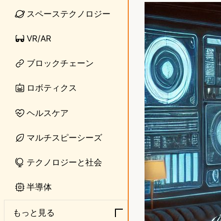
n
s
スペーステクノロジー
e
t
VR/AR
o
ブロックチェーン
d
o
ロボティクス
n
ヘルスケア
マルチスピーシーズ
テクノロジーと社会
半導体
もっと見る