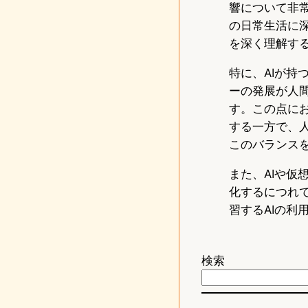
響について非
の日常生活に
を深く理解す
特に、AIが
ーの発展が人
す。この点に
する一方で、
このバランス
また、AIや
化するにつれ
習するAIの利
検索