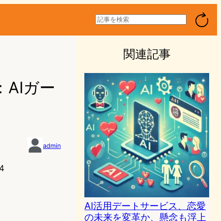
検
索
関連記事
AIガー
admin
4
AI活用デートサービス、恋愛
の未来を変革か、懸念も浮上