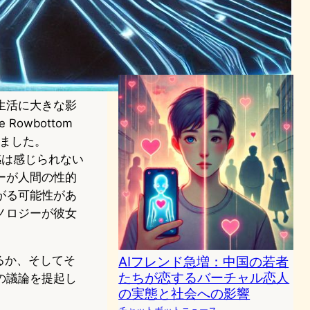
独の救世主か社会問題の温床
か？
チャットボットニュース
2024年1月13日23:10
生活に大きな影
owbottom
しました。
感は感じられない
ジーが人間の性的
がる可能性があ
ノロジーが彼女
るか、そしてそ
AIフレンド急増：中国の若者
たちが恋するバーチャル恋人
の議論を提起し
の実態と社会への影響