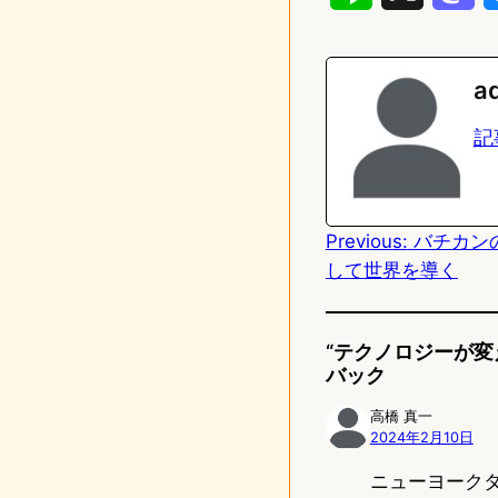
i
a
n
s
a
e
t
記
o
d
Previous:
バチカン
o
して世界を導く
n
“テクノロジーが変
バック
高橋 真一
2024年2月10日
ニューヨーク