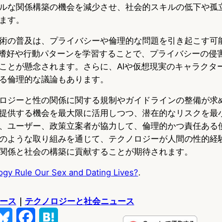
ルな関係構築の機会を減少させ、社会的スキルの低下や孤
ます。
術の普及は、プライバシーや倫理的な問題を引き起こす可
的嗜好や行動パターンを学習することで、プライバシーの侵
ことが懸念されます。さらに、AIや仮想現実のキャラクタ
る倫理的な議論もあります。
ロジーと性の関係に関する規制やガイドラインの整備が求
提供する機会を最大限に活用しつつ、潜在的なリスクを最
、ユーザー、政策立案者が協力して、倫理的かつ責任ある
のような取り組みを通じて、テクノロジーが人間の性的経
関係と社会の構築に貢献することが期待されます。
gy Rule Our Sex and Dating Lives?
.
ュース
｜
テクノロジーと社会ニュース
B
F
H