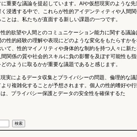
常に重要な議論を提起しています。AIや仮想現実のような先
深く浸透する中で、これらが性的アイデンティティや人間関
ることは、私たちが直面する新しい課題の一つです。
持つ性的欲望や人間とのコミュニケーション能力に関する議論
間の性的経験の理解や表現にどのような変化をもたらすかを
おいて、性的マイノリティや身体的な制約を持つ人々に新た
人間関係の質や社会的スキルに負の影響を及ぼす可能性も指
をどのように取るかが重要な議題であると感じます。
仮想現実によるデータ収集とプライバシーの問題、倫理的な議
てより複雑化することが予想されます。個人の性的嗜好や行
用は、プライバシー保護とデータの安全性を確保するた
検索