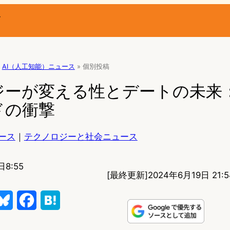
ー
AI（人工知能）ニュース
»
個別投稿
ジーが変える性とデートの未来：
ドの衝撃
ース
｜
テクノロジーと社会ニュース
日8:55
[最終更新]
2024年6月19日 21:5
B
F
H
l
a
a