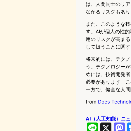
は、人間同士のリア
ながるリスクもあり
また、このような技
す。AIが個人の性
用のリスクが高まる
して扱うことに関す
将来的には、テクノ
う。テクノロジーが
めには、技術開発者
必要があります。こ
一方で、健全な人間
from
Does Technolo
AI（人工知能）ニ
L
X
M