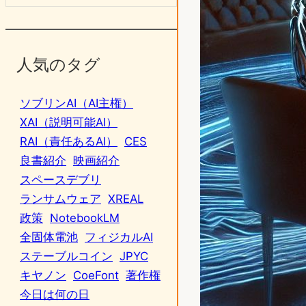
人気のタグ
ソブリンAI（AI主権）
XAI（説明可能AI）
RAI（責任あるAI）
CES
良書紹介
映画紹介
スペースデブリ
ランサムウェア
XREAL
政策
NotebookLM
全固体電池
フィジカルAI
ステーブルコイン
JPYC
キヤノン
CoeFont
著作権
今日は何の日