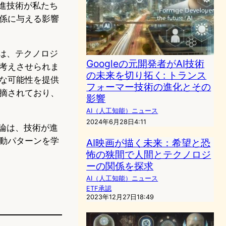
進技術が私たち
係に与える影響
は、テクノロジ
Googleの元開発者がAI技術
考えさせられま
の未来を切り拓く: トランス
な可能性を提供
フォーマー技術の進化とその
摘されており、
影響
AI（人工知能）ニュース
2024年6月28日4:11
論は、技術が進
動パターンを学
AI映画が描く未来：希望と恐
怖の狭間で人間とテクノロジ
ーの関係を探求
AI（人工知能）ニュース
ETF承認
2023年12月27日18:49