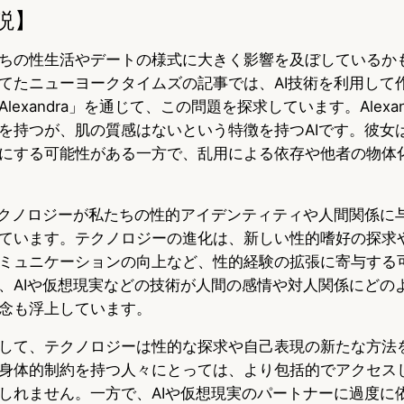
説】
ちの性生活やデートの様式に大きく影響を及ぼしているか
てたニューヨークタイムズの記事では、AI技術を利用して
exandra」を通じて、この問題を探求しています。Alexa
を持つが、肌の質感はないという特徴を持つAIです。彼女
にする可能性がある一方で、乱用による依存や他者の物体
テクノロジーが私たちの性的アイデンティティや人間関係に
ています。テクノロジーの進化は、新しい性的嗜好の探求
ミュニケーションの向上など、性的経験の拡張に寄与する
、AIや仮想現実などの技術が人間の感情や対人関係にどの
念も浮上しています。
して、テクノロジーは性的な探求や自己表現の新たな方法
身体的制約を持つ人々にとっては、より包括的でアクセス
しれません。一方で、AIや仮想現実のパートナーに過度に