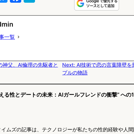
l
a
a
u
c
t
dmin
e
e
e
事一覧
s
b
n
k
o
a
の神父、AI倫理の先駆者と
Next:
AI技術で恋の言葉障壁を
y
o
プルの物語
k
える性とデートの未来：AIガールフレンドの衝撃” への
タイムズの記事は、テクノロジーが私たちの性的経験や人間