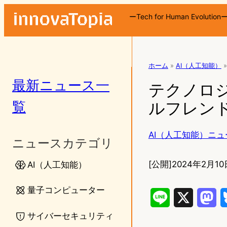
ーTech for Human Evolution
ホーム
»
AI（人工知能）
»
最新ニュース一
テクノロ
覧
ルフレン
AI（人工知能）ニュ
ニュースカテゴリ
[公開]
2024年2月10
AI（人工知能）
量子コンピューター
L
X
M
サイバーセキュリティ
i
a