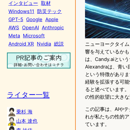
インタビュー
取材
Windows11
防災テック
GPT-5
Google
Apple
AWS
OpenAI
Anthropic
Meta
Microsoft
Android XR
Nvidia
総説
ニューヨークタイム
響を与えているかもし
は、Candy.aiと
Alexandraは
という特徴があります
経験を拡張する可能
ると述べています。
ライター一覧
の性的欲望に大きな
この記事は、AIや
乗杉 海
れが私たちの性的ア
山本 達也
ています。