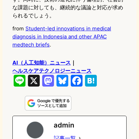
な課題に対しても、継続的な議論と対応が求め
られるでしょう。
from
Student-led innovations in medical
diagnosis in Indonesia and other APAC
medtech briefs
.
AI（人工知能）ニュース
｜
ヘルスケアテクノロジーニュース
L
X
M
B
F
H
i
a
l
a
a
n
s
u
c
t
e
t
e
e
e
admin
o
s
b
n
記事一覧