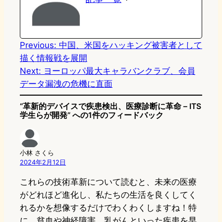
d
k
o
a
o
y
o
n
k
Previous:
中国、米国をハッキング被害者として
描く情報戦を展開
Next:
ヨーロッパ最大キャラバンクラブ、会員
データ漏洩の危機に直面
“革新的デバイスで疾患検出、医療診断に革命 – ITS
学生らが開発” への1件のフィードバック
小林 さくら
2024年2月12日
これらの技術革新について読むと、未来の医療
がどれほど進化し、私たちの生活を良くしてく
れるかを想像するだけでわくわくしますね！特
に、貧血や神経障害、乳がんといった疾患を早