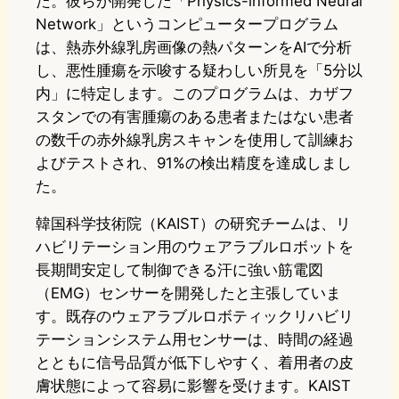
た。彼らが開発した「Physics-informed Neural
Network」というコンピュータープログラム
は、熱赤外線乳房画像の熱パターンをAIで分析
し、悪性腫瘍を示唆する疑わしい所見を「5分以
内」に特定します。このプログラムは、カザフ
スタンでの有害腫瘍のある患者またはない患者
の数千の赤外線乳房スキャンを使用して訓練お
よびテストされ、91%の検出精度を達成しまし
た。
韓国科学技術院（KAIST）の研究チームは、リ
ハビリテーション用のウェアラブルロボットを
長期間安定して制御できる汗に強い筋電図
（EMG）センサーを開発したと主張していま
す。既存のウェアラブルロボティックリハビリ
テーションシステム用センサーは、時間の経過
とともに信号品質が低下しやすく、着用者の皮
膚状態によって容易に影響を受けます。KAIST