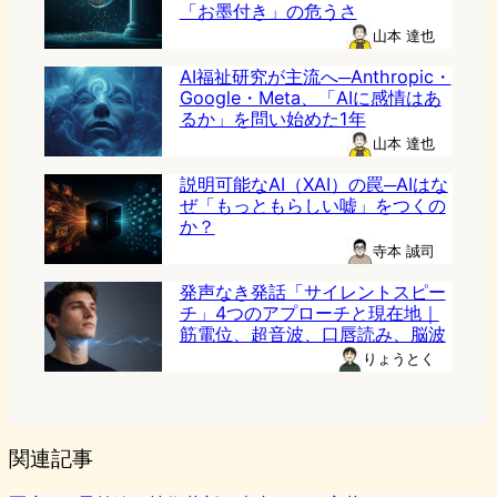
「お墨付き」の危うさ
山本 達也
AI福祉研究が主流へ─Anthropic・
Google・Meta、「AIに感情はあ
るか」を問い始めた1年
山本 達也
説明可能なAI（XAI）の罠─AIはな
ぜ「もっともらしい嘘」をつくの
か？
寺本 誠司
発声なき発話「サイレントスピー
チ」4つのアプローチと現在地｜
筋電位、超音波、口唇読み、脳波
りょうとく
関連記事