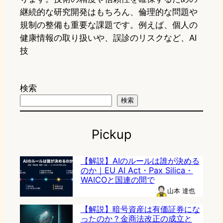
継続的な研究開発はもちろん、倫理的な問題や
規制の整備も重要な課題です。例えば、個人の
健康情報の取り扱いや、誤診のリスクなど、AI
技
検索
検索
Pickup
【解説】AIのルールは誰が決める
のか｜EU AI Act・Pax Silica・
WAICOと国連の間で
山本 達也
【解説】暗号資産は有価証券にな
ったのか？金商法改正の成立と