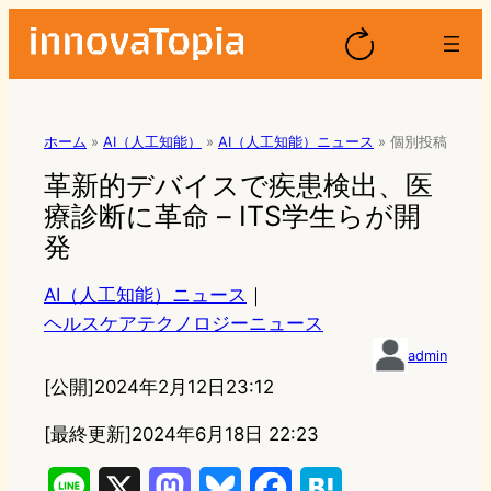
ホーム
»
AI（人工知能）
»
AI（人工知能）ニュース
»
個別投稿
革新的デバイスで疾患検出、医
療診断に革命 – ITS学生らが開
発
AI（人工知能）ニュース
｜
ヘルスケアテクノロジーニュース
admin
[公開]
2024年2月12日23:12
[最終更新]
2024年6月18日 22:23
L
X
M
B
F
H