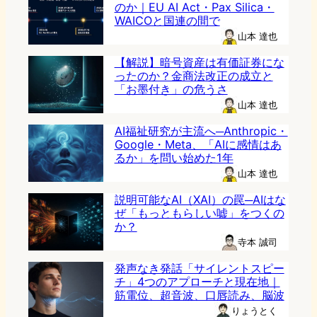
のか｜EU AI Act・Pax Silica・
WAICOと国連の間で
山本 達也
【解説】暗号資産は有価証券にな
ったのか？金商法改正の成立と
「お墨付き」の危うさ
山本 達也
AI福祉研究が主流へ─Anthropic・
Google・Meta、「AIに感情はあ
るか」を問い始めた1年
山本 達也
説明可能なAI（XAI）の罠─AIはな
ぜ「もっともらしい嘘」をつくの
か？
寺本 誠司
発声なき発話「サイレントスピー
チ」4つのアプローチと現在地｜
筋電位、超音波、口唇読み、脳波
りょうとく