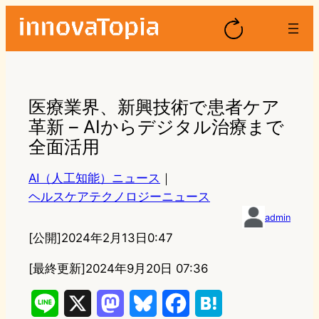
医療業界、新興技術で患者ケア
革新 – AIからデジタル治療まで
全面活用
AI（人工知能）ニュース
｜
ヘルスケアテクノロジーニュース
admin
[公開]
2024年2月13日0:47
[最終更新]
2024年9月20日 07:36
L
X
M
B
F
H