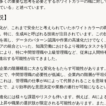
多くの重要な思考を必要とするホワイトカラーの職に対し
ている」と述べています。
説】
進化が、これまで安全だと考えられていたホワイトカラーの
。特に、生成AIと呼ばれる技術が注目されています。この
を画し、データのパターン認識や作業の高速化だけでなく
アの統合といった、知識労働におけるより複雑なタスクを
により、特に中間管理職や上級管理職など、従来は人間特
が進出する可能性が出てきました。
企業の階層構造に大きな変化をもたらす可能性があります。
とで、中間管理職の必要性が低減し、企業内の階層が平坦
これは、管理職の仕事がAIによって代替されることを意味
ことで、より効率的な意思決定や業務の遂行が可能になると
進化には様々な課題やリスクも伴います。例えば、AIによ
上昇や職業の選択肢が限定される可能性があります。また、