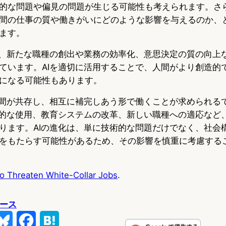
的な問題や偏見の問題が生じる可能性も考えられます。さら
間の仕事の質や働きがいにどのような影響を与えるのか、
ます。
は、新たな職種の創出や業務の効率化、意思決定の質の向上
ています。AIを適切に活用することで、人間がより創造的
になる可能性もあります。
人間が共存し、相互に補完しあう形で働くことが求められる
理的な使用、教育システムの改革、新しい職種への適応など
ります。AIの進化は、単に技術的な問題だけでなく、社会
をもたらす可能性があるため、その影響を慎重に考慮する
 to Threaten White-Collar Jobs
.
ュース
B
F
H