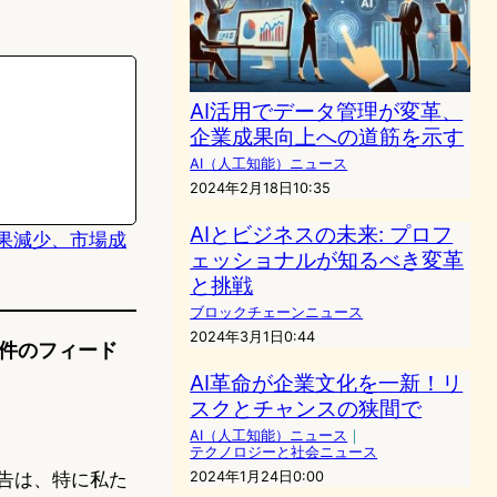
AI活用でデータ管理が変革、
企業成果向上への道筋を示す
AI（人工知能）ニュース
2024年2月18日10:35
AIとビジネスの未来: プロフ
果減少、市場成
ェッショナルが知るべき変革
と挑戦
ブロックチェーンニュース
2024年3月1日0:44
1件のフィード
AI革命が企業文化を一新！リ
スクとチャンスの狭間で
AI（人工知能）ニュース
｜
テクノロジーと社会ニュース
告は、特に私た
2024年1月24日0:00