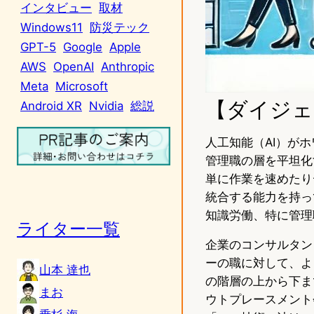
インタビュー
取材
Windows11
防災テック
GPT-5
Google
Apple
AWS
OpenAI
Anthropic
Meta
Microsoft
【ダイジェ
Android XR
Nvidia
総説
人工知能（AI）が
管理職の層を平坦化
単に作業を速めたり
統合する能力を持っ
知識労働、特に管理
ライター一覧
企業のコンサルタン
ーの職に対して、よ
山本 達也
の階層の上から下ま
まお
ウトプレースメント