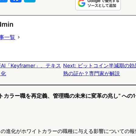
l
a
a
u
c
t
dmin
e
e
e
事一覧
s
b
n
k
o
a
新AI「Keyframer」、テキス
Next:
ビットコイン半減期の効
y
o
メ化
熟の証か？専門家が解説
k
イトカラー職を再定義、管理職の未来に変革の兆し” への
I）の進化がホワイトカラーの職種に与える影響についての報