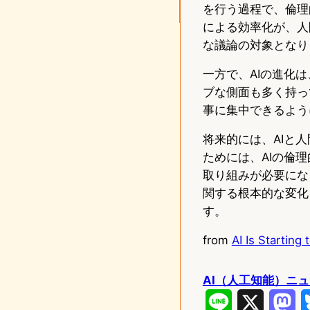
を行う過程で、倫理
による効率化が、人
な議論の対象となり
一方で、AIの進化
ブな側面も多く持っ
事に集中できるよう
将来的には、AIと
ためには、AIの倫
取り組みが必要にな
関する根本的な変化
す。
from
AI Is Starting
AI（人工知能）ニ
L
X
M