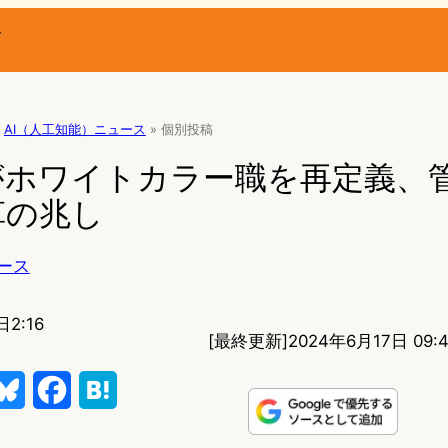
ー
AI（人工知能）ニュース
»
個別投稿
がホワイトカラー職を再定義、
革の兆し
ース
日2:16
[最終更新]
2024年6月17日 09:
B
F
H
l
a
a