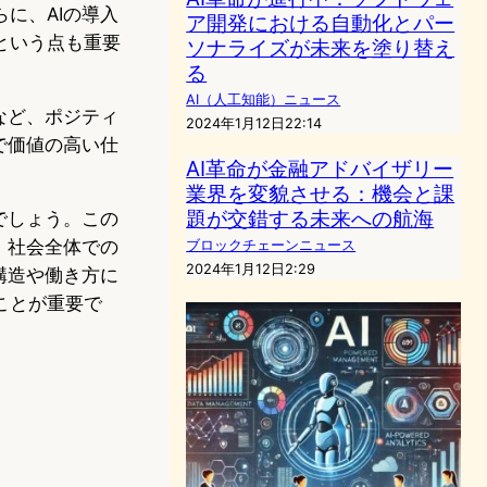
に、AIの導入
ア開発における自動化とパー
という点も重要
ソナライズが未来を塗り替え
る
AI（人工知能）ニュース
など、ポジティ
2024年1月12日22:14
で価値の高い仕
AI革命が金融アドバイザリー
業界を変貌させる：機会と課
題が交錯する未来への航海
でしょう。この
、社会全体での
ブロックチェーンニュース
2024年1月12日2:29
構造や働き方に
ことが重要で