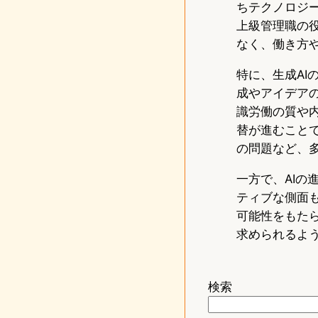
ちテクノロジ
上級管理職の
なく、働き方
特に、生成A
成やアイデア
識労働の質や
替が進むこと
の問題など、
一方で、AI
ティブな側面
可能性をもた
求められるよ
検索