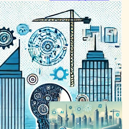
AI（人工知能）ニュース
2024年2月13日4:58
AIが変革を牽引、サイバーセ
キュリティの未来を再定義
サイバーセキュリティニュース
2024年3月29日6:15
AI、単なる生産性ツールでは
なく、仕事を革新する―世界
経済フォーラムが示す未来の
労働像
AI（人工知能）ニュース
｜
テクノロジーと社会ニュース
2024年1月9日22:26