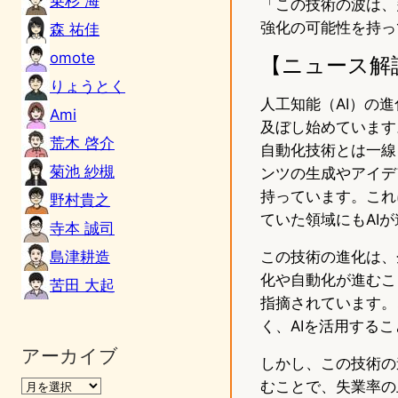
乗杉 海
「この技術の波は、
強化の可能性を持っ
森 祐佳
omote
【ニュース解
りょうとく
人工知能（AI）の
Ami
及ぼし始めています
荒木 啓介
自動化技術とは一線
菊池 紗槻
ンツの生成やアイデ
持っています。これ
野村貴之
ていた領域にもAI
寺本 誠司
島津耕造
この技術の進化は、
化や自動化が進むこ
苦田 大起
指摘されています。
く、AIを活用する
アーカイブ
しかし、この技術の
むことで、失業率の