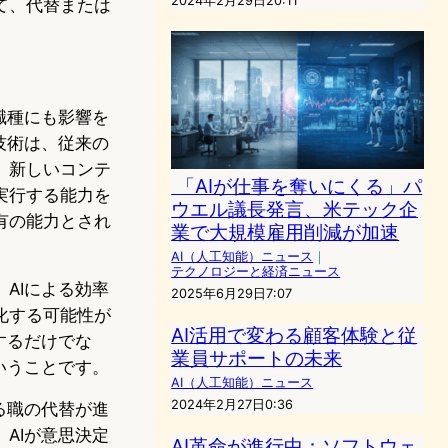
2024年2月29日20:11
て、代替または
職種にも影響を
技術は、従来の
、新しいコンテ
「AIが仕事を奪いにくる」パ
実行する能力を
ウエル議長発言、米テック企
有の能力とされ
業で大規模雇用削減が加速
AI（人工知能）ニュース
｜
テクノロジーと経済ニュース
AIによる効率
2025年6月29日7:07
化する可能性が
AI活用で変わる顧客体験と従
するだけでな
業員サポートの未来
いうことです。
AI（人工知能）ニュース
2024年2月27日0:36
る職の代替が進
AIが意思決定
AI革命が進行中：ソフトウェ