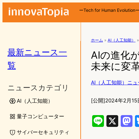
ーTech for Human Evolution
ホーム
»
AI（人工知能）
»
最新ニュース一
AIの進化
覧
未来に変
AI（人工知能）ニュ
ニュースカテゴリ
[公開]
2024年2月15
AI（人工知能）
量子コンピューター
L
X
M
サイバーセキュリティ
i
a