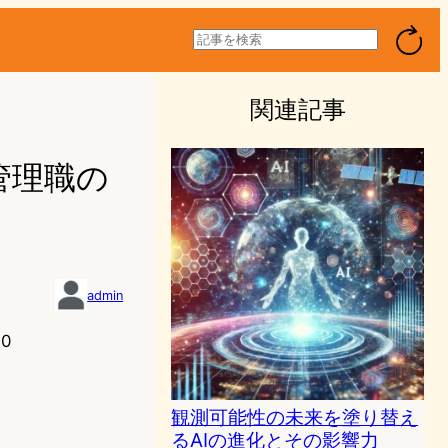
検
索
関連記事
管理職の
admin
40
観測可能性の未来を塗り替え
るAIの進化とその影響力