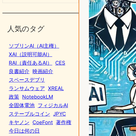
人気のタグ
ソブリンAI（AI主権）
XAI（説明可能AI）
RAI（責任あるAI）
CES
良書紹介
映画紹介
スペースデブリ
ランサムウェア
XREAL
政策
NotebookLM
全固体電池
フィジカルAI
ステーブルコイン
JPYC
キヤノン
CoeFont
著作権
今日は何の日