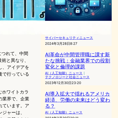
AIの進化が引き起こすサイバ
ーセキュリティの新たな戦場
サイバーセキュリティニュース
2024年3月28日8:27
につれて、中間
AI革命が中間管理職に課す新
たな挑戦：金融業界での役割
技術と異なり、
変化と倫理的課題
し、アイデアを
AI（人工知能）ニュース
｜
後で行っている
テクノロジーと社会ニュース
2023年12月30日23:20
むホワイトカラ
AI導入拡大で揺れるアメリカ
の業界で、企業
経済、労働の未来はどう変わ
る？
れています。ア
ンジャーは、
AI（人工知能）ニュース