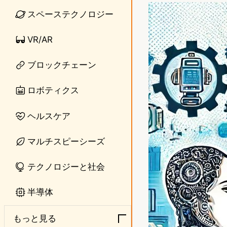
n
s
スペーステクノロジー
e
t
VR/AR
o
ブロックチェーン
d
o
ロボティクス
n
ヘルスケア
マルチスピーシーズ
テクノロジーと社会
半導体
もっと見る