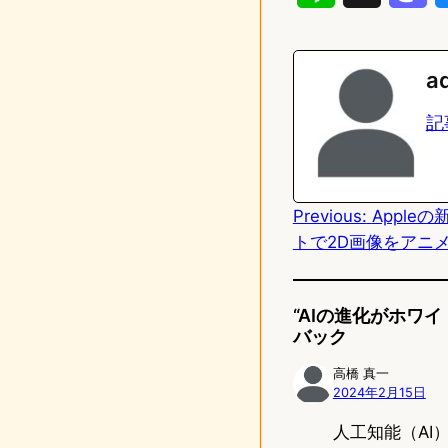
i
a
n
s
a
e
t
記
o
d
Previous:
Appleの
o
トで2D画像をアニ
n
“AIの進化がホワ
バック
高橋 真一
2024年2月15日
人工知能（A