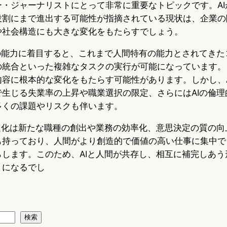
ー・ジャーナリストにとって非常に重要なトピックです。AI
役割にまで進出する可能性が指摘されている現状は、企業の
や社会構造にも大きな変化をもたらすでしょう。
Iの能力に着目すると、これまで人間特有の能力とされてきた
の統合といった複雑なタスクの実行が可能になっています。
内容に根本的な変化をもたらす可能性があります。しかし、A
で生じる失業率の上昇や職業選択の限定、さらにはAIの倫理
多くの課題やリスクも伴います。
の進化は新たな職種の創出や業務の効率化、意思決定の質の向
も持っており、人間がより創造的で価値の高い仕事に集中で
らします。このため、AIと人間が共存し、相互に補完しあう
うになるでし
検索