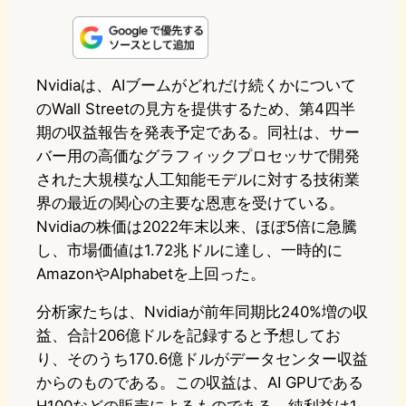
i
a
l
a
a
n
s
u
c
t
e
t
e
e
e
Nvidiaは、AIブームがどれだけ続くかについて
のWall Streetの見方を提供するため、第4四半
o
s
b
n
期の収益報告を発表予定である。同社は、サー
d
k
o
a
バー用の高価なグラフィックプロセッサで開発
o
y
o
された大規模な人工知能モデルに対する技術業
界の最近の関心の主要な恩恵を受けている。
n
k
Nvidiaの株価は2022年末以来、ほぼ5倍に急騰
し、市場価値は1.72兆ドルに達し、一時的に
AmazonやAlphabetを上回った。
分析家たちは、Nvidiaが前年同期比240%増の収
益、合計206億ドルを記録すると予想してお
り、そのうち170.6億ドルがデータセンター収益
からのものである。この収益は、AI GPUである