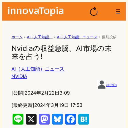
ホーム
»
AI（人工知能）
»
AI（人工知能）ニュース
»
個別投稿
Nvidiaの収益急騰、AI市場の未
来を占う!
AI（人工知能）ニュース
NVIDIA
admin
[公開]
2024年2月22日3:09
[最終更新]
2024年3月19日 17:53
L
X
M
B
F
H