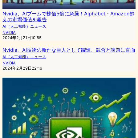
Nvidia、AIブームで株価5倍に急騰！Alphabet・Amazon超
えの市場価値を報告
AI（人工知能）ニュース
NVIDIA
2024年2月21日10:55
Nvidia、AI技術の新たな巨人として躍進、競合と課題に直面
AI（人工知能）ニュース
NVIDIA
2024年2月29日22:16