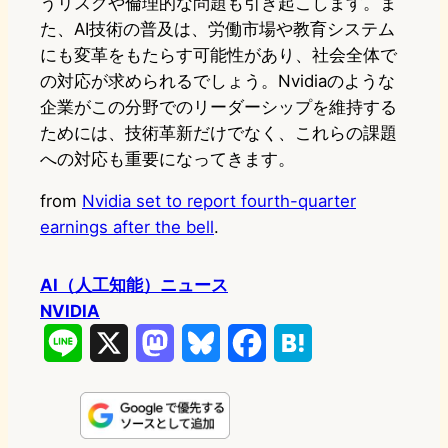
うリスクや倫理的な問題も引き起こします。ま
た、AI技術の普及は、労働市場や教育システム
にも変革をもたらす可能性があり、社会全体で
の対応が求められるでしょう。Nvidiaのような
企業がこの分野でのリーダーシップを維持する
ためには、技術革新だけでなく、これらの課題
への対応も重要になってきます。
from
Nvidia set to report fourth-quarter
earnings after the bell
.
AI（人工知能）ニュース
NVIDIA
L
X
M
B
F
H
i
a
l
a
a
n
s
u
c
t