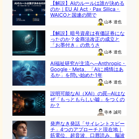
【解説】AIのルールは誰が決める
のか｜EU AI Act・Pax Silica・
WAICOと国連の間で
山本 達也
【解説】暗号資産は有価証券にな
ったのか？金商法改正の成立と
「お墨付き」の危うさ
山本 達也
AI福祉研究が主流へ─Anthropic・
Google・Meta、「AIに感情はあ
るか」を問い始めた1年
山本 達也
説明可能なAI（XAI）の罠─AIはな
ぜ「もっともらしい嘘」をつくの
か？
寺本 誠司
発声なき発話「サイレントスピー
チ」4つのアプローチと現在地｜
筋電位、超音波、口唇読み、脳波