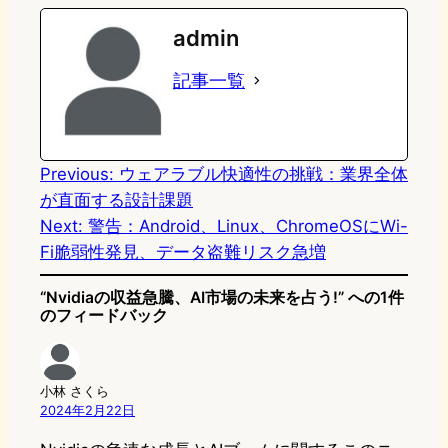
e
t
e
e
e
admin
o
s
b
n
記事一覧
d
k
o
a
o
y
o
n
k
Previous:
ウェアラブル快適性の挑戦：業界全体
が直面する設計課題
Next:
警告：Android、Linux、ChromeOSにWi-
Fi脆弱性発見、データ盗難リスク急増
“Nvidiaの収益急騰、AI市場の未来を占う!” への1件
のフィードバック
小林 さくら
2024年2月22日