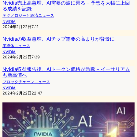
Nvidia売上高急増、AI需要の波に乗る – 予想を大幅に上回
る成績を記録
テクノロジーと経済ニュース
NVIDIA
2024年2月22日7:11
Nvidiaの収益急増、AIチップ需要の高まりが背景に
半導体ニュース
NVIDIA
2024年2月22日7:39
Nvidia収益報告後、AIトークン価格が急騰 – イーサリアム
も新高値へ
ブロックチェーンニュース
NVIDIA
2024年2月22日22:47