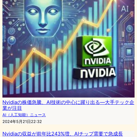
Nvidiaの株価急騰、AI技術の中心に躍り出る—大手テック企
業が注目
AI（人工知能）ニュース
2024年5月21日22:32
Nvidiaの収益が前年比243%増、AIチップ需要で急成長