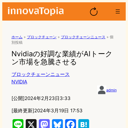
ホーム
»
ブロックチェーン
»
ブロックチェーンニュース
»
個
別投稿
Nvidiaの好調な業績がAIトーク
ン市場を急騰させる
ブロックチェーンニュース
NVIDIA
admin
[公開]
2024年2月23日3:33
[最終更新]
2024年3月19日 17:53
L
X
M
B
F
H