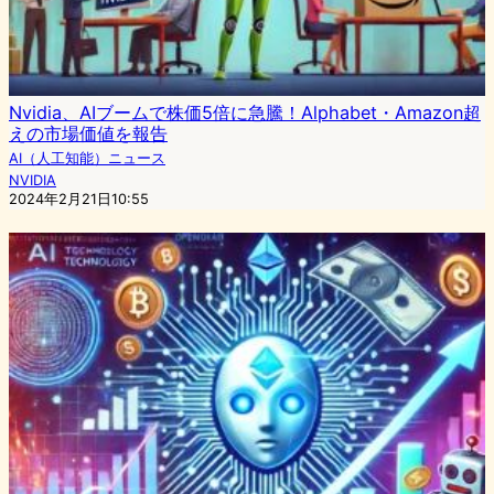
Nvidia、AIブームで株価5倍に急騰！Alphabet・Amazon超
えの市場価値を報告
AI（人工知能）ニュース
NVIDIA
2024年2月21日10:55