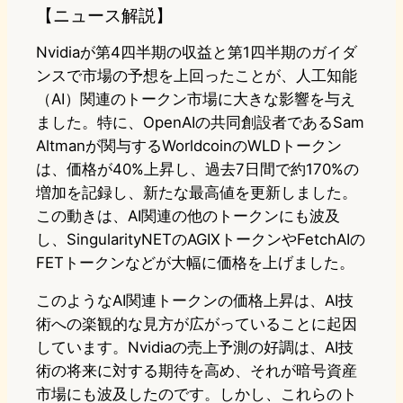
【ニュース解説】
Nvidiaが第4四半期の収益と第1四半期のガイダ
ンスで市場の予想を上回ったことが、人工知能
（AI）関連のトークン市場に大きな影響を与え
ました。特に、OpenAIの共同創設者であるSam
Altmanが関与するWorldcoinのWLDトークン
は、価格が40%上昇し、過去7日間で約170%の
増加を記録し、新たな最高値を更新しました。
この動きは、AI関連の他のトークンにも波及
し、SingularityNETのAGIXトークンやFetchAIの
FETトークンなどが大幅に価格を上げました。
このようなAI関連トークンの価格上昇は、AI技
術への楽観的な見方が広がっていることに起因
しています。Nvidiaの売上予測の好調は、AI技
術の将来に対する期待を高め、それが暗号資産
市場にも波及したのです。しかし、これらのト