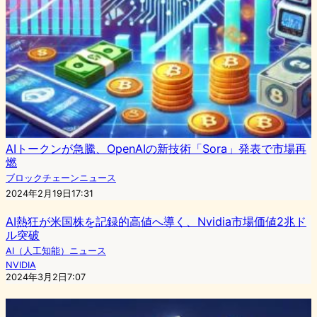
AIトークンが急騰、OpenAIの新技術「Sora」発表で市場再
燃
ブロックチェーンニュース
2024年2月19日17:31
AI熱狂が米国株を記録的高値へ導く、Nvidia市場価値2兆ド
ル突破
AI（人工知能）ニュース
NVIDIA
2024年3月2日7:07