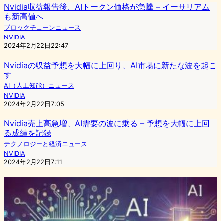
Nvidia収益報告後、AIトークン価格が急騰 – イーサリアム
も新高値へ
ブロックチェーンニュース
NVIDIA
2024年2月22日22:47
Nvidiaの収益予想を大幅に上回り、AI市場に新たな波を起こ
す
AI（人工知能）ニュース
NVIDIA
2024年2月22日7:05
Nvidia売上高急増、AI需要の波に乗る – 予想を大幅に上回
る成績を記録
テクノロジーと経済ニュース
NVIDIA
2024年2月22日7:11