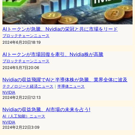
AIトークンが急騰、Nvidiaの栄冠と共に市場をリード
ブロックチェーンニュース
2024年6月20日18:19
AIトークンが市場回復を牽引、Nvidia株が高騰
ブロックチェーンニュース
2024年5月7日20:06
Nvidiaの収益飛躍でAIと半導体株が急騰、業界全体に波及
テクノロジーと経済ニュース
｜
半導体ニュース
NVIDIA
2024年2月22日12:13
Nvidiaの収益急騰、AI市場の未来を占う!
AI（人工知能）ニュース
NVIDIA
2024年2月22日3:09