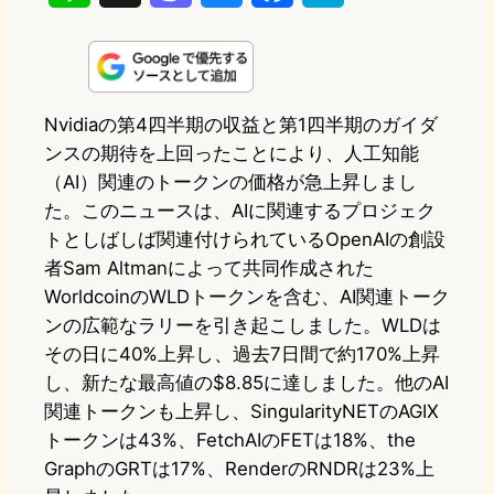
i
a
l
a
a
n
s
u
c
t
e
t
e
e
e
Nvidiaの第4四半期の収益と第1四半期のガイダ
ンスの期待を上回ったことにより、人工知能
o
s
b
n
（AI）関連のトークンの価格が急上昇しまし
d
k
o
a
た。このニュースは、AIに関連するプロジェク
o
y
o
トとしばしば関連付けられているOpenAIの創設
者Sam Altmanによって共同作成された
n
k
WorldcoinのWLDトークンを含む、AI関連トーク
ンの広範なラリーを引き起こしました。WLDは
その日に40%上昇し、過去7日間で約170%上昇
し、新たな最高値の$8.85に達しました。他のAI
関連トークンも上昇し、SingularityNETのAGIX
トークンは43%、FetchAIのFETは18%、the
GraphのGRTは17%、RenderのRNDRは23%上