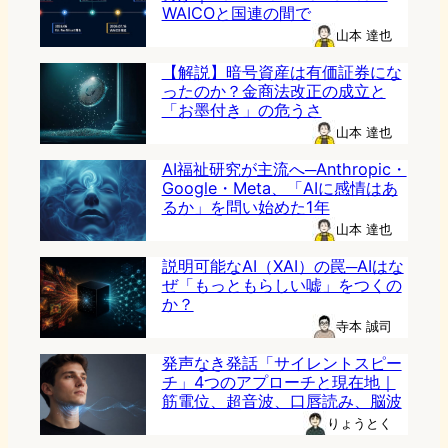
WAICOと国連の間で
山本 達也
【解説】暗号資産は有価証券にな
ったのか？金商法改正の成立と
「お墨付き」の危うさ
山本 達也
AI福祉研究が主流へ─Anthropic・
Google・Meta、「AIに感情はあ
るか」を問い始めた1年
山本 達也
説明可能なAI（XAI）の罠─AIはな
ぜ「もっともらしい嘘」をつくの
か？
寺本 誠司
発声なき発話「サイレントスピー
チ」4つのアプローチと現在地｜
筋電位、超音波、口唇読み、脳波
りょうとく