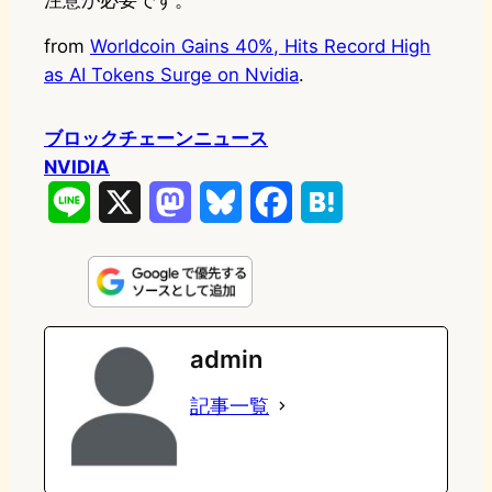
注意が必要です。
from
Worldcoin Gains 40%, Hits Record High
as AI Tokens Surge on Nvidia
.
ブロックチェーンニュース
NVIDIA
L
X
M
B
F
H
i
a
l
a
a
n
s
u
c
t
e
t
e
e
e
admin
o
s
b
n
記事一覧
d
k
o
a
o
y
o