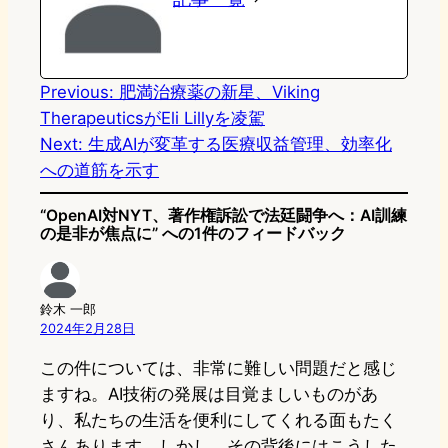
d
k
o
a
o
y
o
n
k
Previous:
肥満治療薬の新星、Viking
TherapeuticsがEli Lillyを凌駕
Next:
生成AIが変革する医療収益管理、効率化
への道筋を示す
“OpenAI対NYT、著作権訴訟で法廷闘争へ：AI訓練
の是非が焦点に” への1件のフィードバック
鈴木 一郎
2024年2月28日
この件については、非常に難しい問題だと感じ
ますね。AI技術の発展は目覚ましいものがあ
り、私たちの生活を便利にしてくれる面もたく
さんあります。しかし、その背後にはこうした