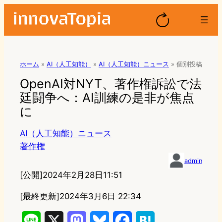
ホーム
»
AI（人工知能）
»
AI（人工知能）ニュース
»
個別投稿
OpenAI対NYT、著作権訴訟で法
廷闘争へ：AI訓練の是非が焦点
に
AI（人工知能）ニュース
著作権
admin
[公開]
2024年2月28日11:51
[最終更新]
2024年3月6日 22:34
L
X
M
B
F
H