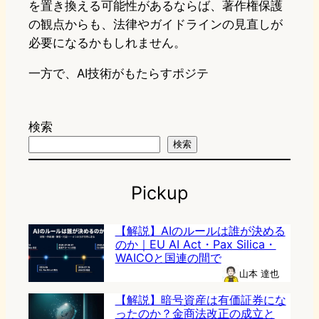
を置き換える可能性があるならば、著作権保護
の観点からも、法律やガイドラインの見直しが
必要になるかもしれません。
一方で、AI技術がもたらすポジテ
検索
検索
Pickup
【解説】AIのルールは誰が決める
のか｜EU AI Act・Pax Silica・
WAICOと国連の間で
山本 達也
【解説】暗号資産は有価証券にな
ったのか？金商法改正の成立と