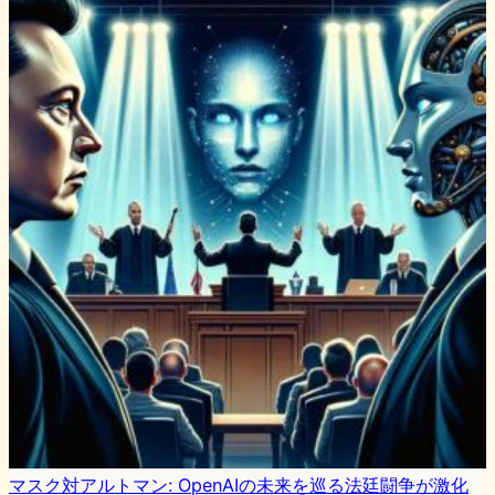
マスク対アルトマン: OpenAIの未来を巡る法廷闘争が激化