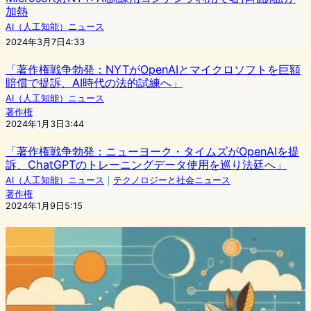
加熱
AI（人工知能）ニュース
2024年3月7日4:33
「著作権戦争勃発：NYTがOpenAIとマイクロソフトを巨額
賠償で提訴、AI時代の法的試練へ」
AI（人工知能）ニュース
著作権
2024年1月3日3:44
「著作権戦争勃発：ニューヨーク・タイムズがOpenAIを提
訴、ChatGPTのトレーニングデータ使用を巡り法廷へ」
AI（人工知能）ニュース
｜
テクノロジーと社会ニュース
著作権
2024年1月9日5:15