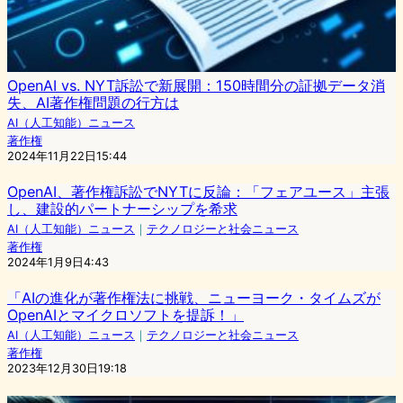
OpenAI vs. NYT訴訟で新展開：150時間分の証拠データ消
失、AI著作権問題の行方は
AI（人工知能）ニュース
著作権
2024年11月22日15:44
OpenAI、著作権訴訟でNYTに反論：「フェアユース」主張
し、建設的パートナーシップを希求
AI（人工知能）ニュース
｜
テクノロジーと社会ニュース
著作権
2024年1月9日4:43
「AIの進化が著作権法に挑戦、ニューヨーク・タイムズが
OpenAIとマイクロソフトを提訴！」
AI（人工知能）ニュース
｜
テクノロジーと社会ニュース
著作権
2023年12月30日19:18