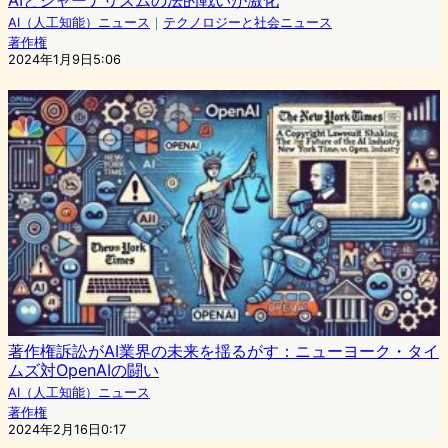
AI（人工知能）ニュース
｜
テクノロジーと社会ニュース
著作権
2024年1月9日5:06
著作権訴訟がAI業界の未来を揺るがす：ニューヨーク・タイ
ムズ対OpenAIの闘い
AI（人工知能）ニュース
著作権
2024年2月16日0:17