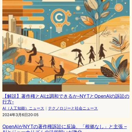
【解説】著作権とAIは調和できるか-NYTとOpenAIの訴訟の
行方-
AI（人工知能）ニュース
｜
テクノロジーと社会ニュース
2024年3月6日20:05
OpenAIがNYTの著作権訴訟に反論、「根拠なし」と主張 –
AIとジャーナリズムの法的戦いが激化