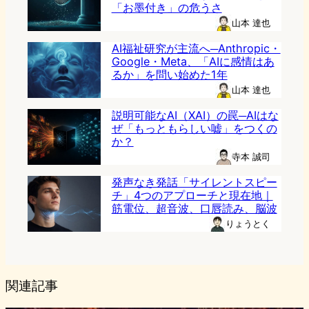
「お墨付き」の危うさ
山本 達也
AI福祉研究が主流へ─Anthropic・
Google・Meta、「AIに感情はあ
るか」を問い始めた1年
山本 達也
説明可能なAI（XAI）の罠─AIはな
ぜ「もっともらしい嘘」をつくの
か？
寺本 誠司
発声なき発話「サイレントスピー
チ」4つのアプローチと現在地｜
筋電位、超音波、口唇読み、脳波
りょうとく
関連記事