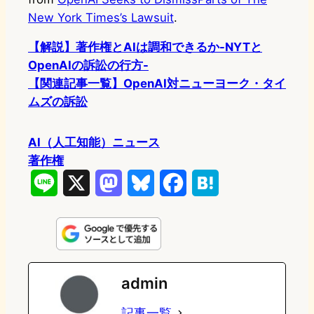
New York Times’s Lawsuit
.
【解説】著作権とAIは調和できるか-NYTと
OpenAIの訴訟の行方-
【関連記事一覧】OpenAI対ニューヨーク・タイ
ムズの訴訟
AI（人工知能）ニュース
著作権
L
X
M
B
F
H
i
a
l
a
a
n
s
u
c
t
e
t
e
e
e
admin
o
s
b
n
記事一覧