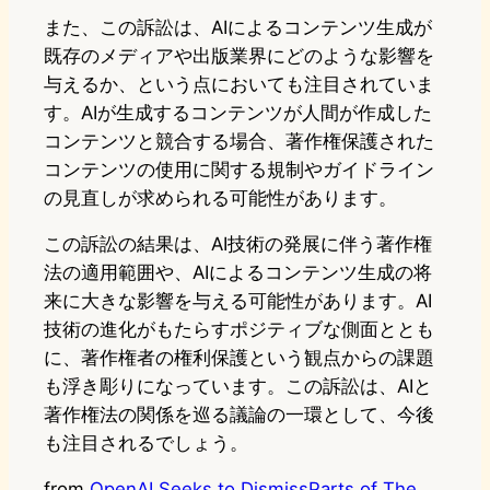
また、この訴訟は、AIによるコンテンツ生成が
既存のメディアや出版業界にどのような影響を
与えるか、という点においても注目されていま
す。AIが生成するコンテンツが人間が作成した
コンテンツと競合する場合、著作権保護された
コンテンツの使用に関する規制やガイドライン
の見直しが求められる可能性があります。
この訴訟の結果は、AI技術の発展に伴う著作権
法の適用範囲や、AIによるコンテンツ生成の将
来に大きな影響を与える可能性があります。AI
技術の進化がもたらすポジティブな側面ととも
に、著作権者の権利保護という観点からの課題
も浮き彫りになっています。この訴訟は、AIと
著作権法の関係を巡る議論の一環として、今後
も注目されるでしょう。
from
OpenAI Seeks to DismissParts of The