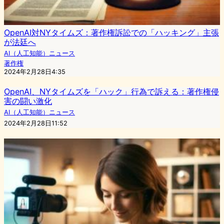
OpenAI対NYタイムズ：著作権訴訟での「ハッキング」主張
が法廷へ
AI（人工知能）ニュース
著作権
2024年2月28日4:35
OpenAI、NYタイムズを「ハック」行為で訴える：著作権侵
害の闘い激化
AI（人工知能）ニュース
2024年2月28日11:52