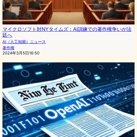
マイクロソフト対NYタイムズ：AI訓練での著作権争いが法
廷へ
AI（人工知能）ニュース
著作権
2024年3月5日16:50