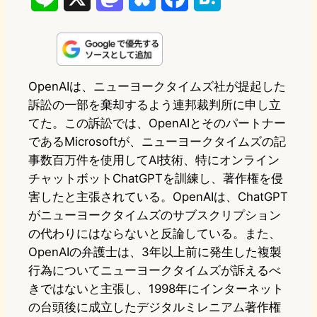
i
a
l
a
a
n
s
u
c
t
e
t
e
e
e
OpenAIは、ニューヨークタイムズ社が提起した
訴訟の一部を棄却するよう連邦裁判所に申し立
o
s
b
n
てた。この訴訟では、OpenAIとそのパートナー
d
k
o
a
であるMicrosoftが、ニューヨークタイムズの記
o
y
o
事数百万件を使用してAI技術、特にオンライン
チャットボットChatGPTを訓練し、著作権を侵
n
k
害したと主張されている。OpenAIは、ChatGPT
がニューヨークタイムズのサブスクリプション
の代わりにはならないと反論している。また、
OpenAIの弁護士は、3年以上前に発生した複製
行為についてニューヨークタイムズが訴えるべ
きではないと主張し、1998年にインターネット
の台頭後に成立したデジタルミレニアム著作権