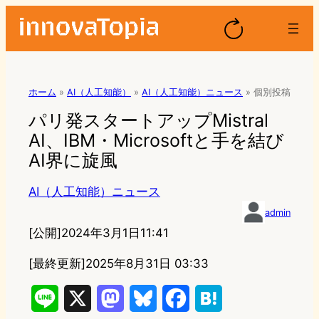
ホーム
»
AI（人工知能）
»
AI（人工知能）ニュース
»
個別投稿
パリ発スタートアップMistral
AI、IBM・Microsoftと手を結び
AI界に旋風
AI（人工知能）ニュース
admin
[公開]
2024年3月1日11:41
[最終更新]
2025年8月31日 03:33
L
X
M
B
F
H