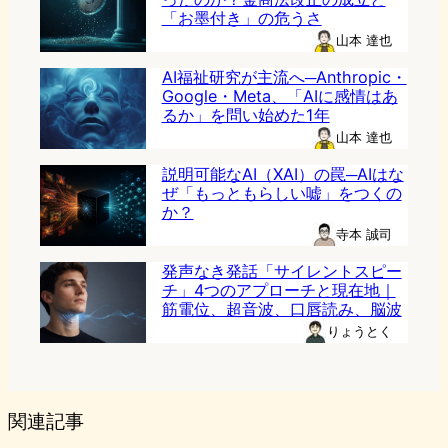
「お墨付き」の危うさ
山本 達也
AI福祉研究が主流へ─Anthropic・
Google・Meta、「AIに感情はあ
るか」を問い始めた1年
山本 達也
説明可能なAI（XAI）の罠─AIはな
ぜ「もっともらしい嘘」をつくの
か？
寺本 誠司
発声なき発話「サイレントスピー
チ」4つのアプローチと現在地｜
筋電位、超音波、口唇読み、脳波
りょうとく
関連記事