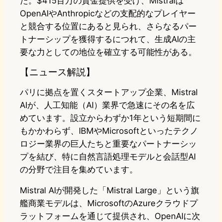
た。$415百万の資金提供を受け、Mistralは
OpenAIやAnthropicなどの支配的なプレイヤー
と競合する位置にあると見られ、さらなるパー
トナーシップを獲得するにつれて、生成AIの主
要な力としての地位を確立する可能性がある。
【ニュース解説】
パリに拠点を置くスタートアップ企業、Mistral
AIが、人工知能（AI）業界で急速にその名を広
めています。設立からわずか1年という短期間に
もかかわらず、IBMやMicrosoftといったテクノ
ロジー業界の巨人たちと重要なパートナーシッ
プを結び、特に自然言語処理モデルと会話型AI
の分野で注目を集めています。
Mistral AIが開発した「Mistral Large」という旗
艦商業モデルは、MicrosoftのAzureクラウドプ
ラットフォームを通じて提供され、OpenAIに次