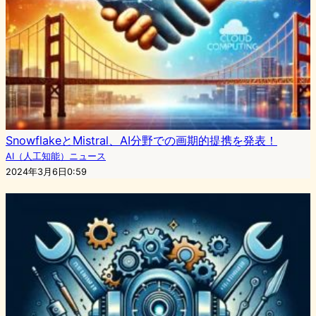
SnowflakeとMistral、AI分野での画期的提携を発表！
AI（人工知能）ニュース
2024年3月6日0:59