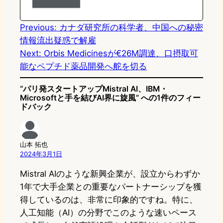
o
y
o
n
k
Previous:
カナダ研究所の科学者、中国への秘密
情報流出疑惑で解雇
Next:
Orbis Medicinesが€26M調達、口摂取可
能なペプチド薬品開発へ舵を切る
“パリ発スタートアップMistral AI、IBM・
Microsoftと手を結びAI界に旋風” への1件のフィー
ドバック
山本 拓也
2024年3月1日
Mistral AIのような新興企業が、設立からわずか
1年で大手企業との重要なパートナーシップを獲
得しているのは、非常に印象的ですね。特に、
人工知能（AI）の分野でこのような速いペース