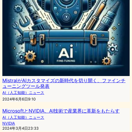
MistralがAIカスタマイズの新時代を切り開く、ファインチ
ューニングツール発表
AI（人工知能）ニュース
2024年6月6日9:10
MicrosoftとNVIDIA、AI技術で産業界に革新をもたらす
AI（人工知能）ニュース
NVIDIA
2024年3月4日23:33