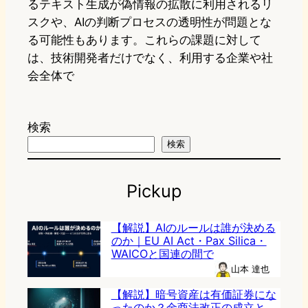
るテキスト生成が偽情報の拡散に利用されるリ
スクや、AIの判断プロセスの透明性が問題とな
る可能性もあります。これらの課題に対して
は、技術開発者だけでなく、利用する企業や社
会全体で
検索
検索
Pickup
【解説】AIのルールは誰が決める
のか｜EU AI Act・Pax Silica・
WAICOと国連の間で
山本 達也
【解説】暗号資産は有価証券にな
ったのか？金商法改正の成立と