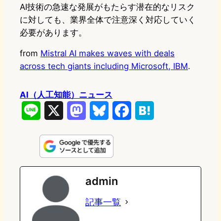
AI技術の急速な発展がもたらす潜在的なリスク
に対しても、業界全体で注意深く対応していく
必要があります。
from
Mistral AI makes waves with deals
across tech giants including Microsoft, IBM
.
AI（人工知能）ニュース
L
X
M
B
F
H
i
a
l
a
a
n
s
u
c
t
e
t
e
e
e
admin
o
s
b
n
記事一覧
d
k
o
a