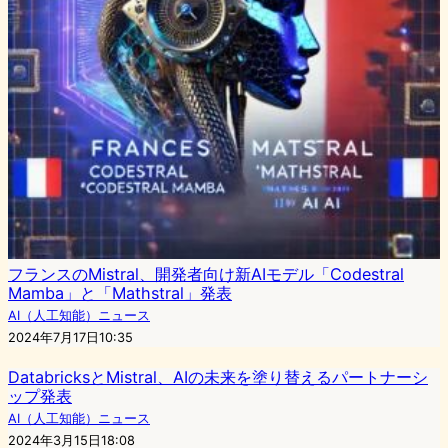
フランスのMistral、開発者向け新AIモデル「Codestral
Mamba」と「Mathstral」発表
AI（人工知能）ニュース
2024年7月17日10:35
DatabricksとMistral、AIの未来を塗り替えるパートナーシ
ップ発表
AI（人工知能）ニュース
2024年3月15日18:08