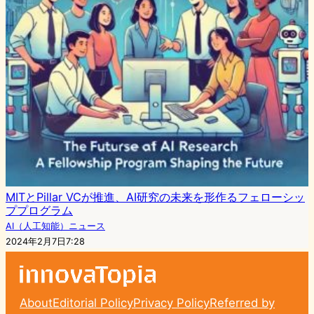
MITとPillar VCが推進、AI研究の未来を形作るフェローシッ
ププログラム
AI（人工知能）ニュース
2024年2月7日7:28
About
Editorial Policy
Privacy Policy
Referred by