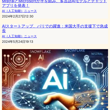
MistralとMicrosoftが手を組み、多言語AIモデルとチャット
アプリを発表！
AI（人工知能）ニュース
2024年2月27日12:30
AIスタートアップ、パリでの躍進：米国大手の支援下で急成
長
AI（人工知能）ニュース
2024年5月24日19:13