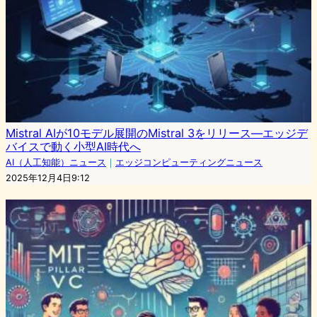
Mistral AIが10モデル展開のMistral 3をリリース―エッジデ
バイスで動く小型AI時代へ
AI（人工知能）ニュース
｜
エッジコンピューティングニュース
2025年12月4日9:12