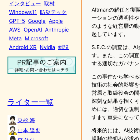
インタビュー
取材
Altmanの解任
Windows11
防災テック
ーションの透明性や
GPT-5
Google
Apple
のような経営層の動
AWS
OpenAI
Anthropic
起しています。
Meta
Microsoft
S.E.C.の調査は
Android XR
Nvidia
総説
す。また、この調査
する適切なガバナン
この事件から学べる
技術の社会的影響を
営層と取締役会の間
ライター一覧
深刻な結果を招く可
めには、適切な規制
すます重要になって
乗杉 海
山本 達也
将来的には、AI技
規制の枠組みが求め