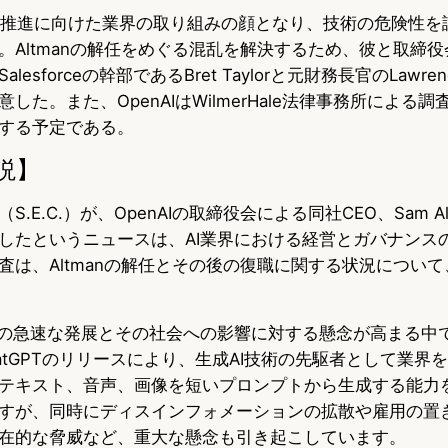
成AIの推進に向けた業界の取り組みの顔となり、技術の危険性
。Altmanの解任をめぐる混乱を解決するため、彼と取締役
sforceの幹部であるBret Taylorと元財務長官のLawrence
した。また、OpenAIはWilmerHale法律事務所による
する予定である。
説】
.E.C.）が、OpenAIの取締役会による同社CEO、Sam A
したというニュースは、AI業界における経営とガバナンス
査は、Altmanの解任とその後の復職に関する状況につい
術の急速な発展とその社会への影響に対する懸念が高まる中
ChatGPTのリリースにより、生成AI技術の先駆者として業
テキスト、音声、画像を短いプロンプトから生成する能力
すが、同時にディスインフォメーションの拡散や雇用の置
在的な脅威など、重大な懸念も引き起こしています。