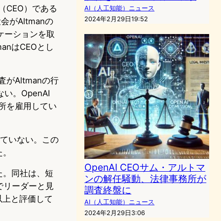
（CEO）である
AI（人工知能）ニュース
2024年2月29日19:52
がAltmanの
ケーションを取
anはCEOとし
がAltmanの行
。OpenAI
務所を雇用してい
られていない。この
た。
OpenAI CEOサム・アルトマ
した。同社は、短
ンの解任騒動、法律事務所が
でリーダーと見
調査終盤に
以上と評価して
AI（人工知能）ニュース
2024年2月29日3:06