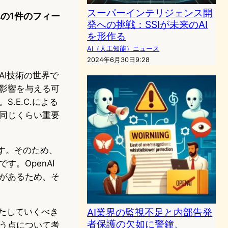
スーパーインテリジェンス開
 への1件のフィー
発への挑戦：SSIが未来のAI
を形作る
AI（人工知能）ニュース
2024年6月30日9:28
、AI技術の世界で
影響を与える可
.E.C.による
同じくらい重要
ます。そのため、
。OpenAI
があるため、そ
AI業界の監視不足と内部告発
たしていくべき
者保護の欠如に警鐘、
う点について考