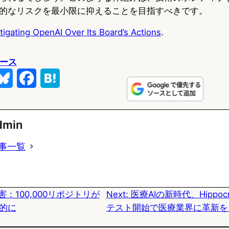
的なリスクを最小限に抑えることを目指すべきです。
stigating OpenAI Over Its Board’s Actions
.
ュース
B
F
H
l
a
a
u
c
t
dmin
e
e
e
事一覧
s
b
n
k
o
a
侵害：100,000リポジトリが
Next:
医療AIの新時代、Hippocr
y
o
的に
テスト開始で医療業界に革新を
k