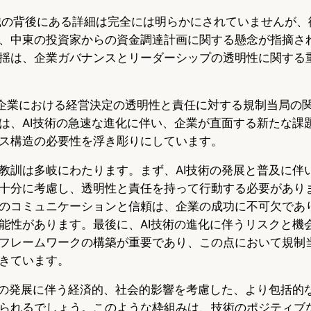
と復職の背後にある詳細は完全には明らかにされていませんが
、中東の投資家からの資金調達計画に関する懸念が指摘さ
揺は、企業ガバナンスとリーダーシップの透明性に関する
、AI企業における経営決定の透明性と責任に対する規制当局の
は、AI技術の急速な進化に伴い、企業が直面する新たな課
ス構造の必要性を浮き彫りにしています。
教訓は多岐にわたります。まず、AI技術の発展と普及に伴
十分に考慮し、透明性と責任を持って行動する必要があり
のコミュニケーションと信頼は、企業の成功に不可欠であ
能性があります。最後に、AI技術の進化に伴うリスクと機
フレームワークの構築が重要であり、この点において規制
きています。
術の発展に伴う経済的、社会的影響を考慮した、より包括的
られるでしょう。このような枠組みは、技術のポジティブ