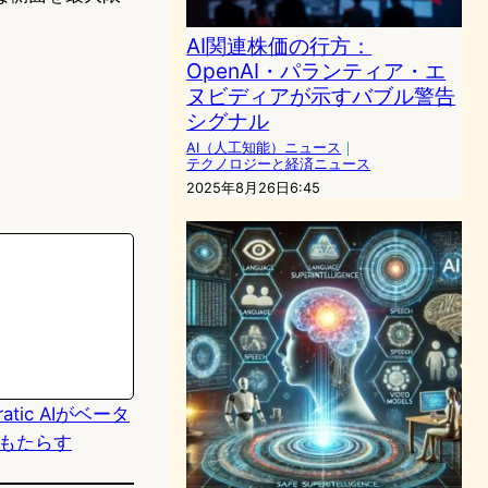
AI関連株価の行方：
OpenAI・パランティア・エ
ヌビディアが示すバブル警告
シグナル
AI（人工知能）ニュース
｜
テクノロジーと経済ニュース
2025年8月26日6:45
atic AIがベータ
もたらす