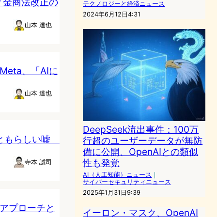
？金商法改正の
テクノロジーと経済ニュース
2024年6月12日4:31
山本 達也
Meta、「AIに
山本 達也
DeepSeek流出事件：100万
っともらしい嘘」
行超のユーザーデータが無防
備に公開、OpenAIとの類似
性も発覚
寺本 誠司
AI（人工知能）ニュース
｜
サイバーセキュリティニュース
2025年1月31日9:39
のアプローチと
イーロン・マスク、OpenAI