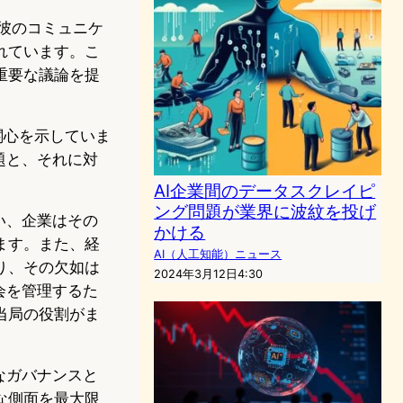
、彼のコミュニケ
れています。こ
重要な議論を提
関心を示していま
題と、それに対
AI企業間のデータスクレイピ
ング問題が業界に波紋を投げ
い、企業はその
かける
ます。また、経
AI（人工知能）ニュース
り、その欠如は
2024年3月12日4:30
会を管理するた
当局の役割がま
なガバナンスと
な側面を最大限