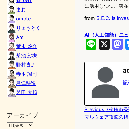
森 祐佳
に活用しつつ、潜在
まお
from
S.E.C. Is Inve
omote
りょうとく
AI（人工知能）ニ
Ami
L
X
M
荒木 啓介
i
a
菊池 紗槻
野村貴之
n
s
a
寺本 誠司
e
t
記
島津耕造
o
苦田 大起
d
Previous:
GitHub
o
アーカイブ
マルウェア攻撃の標
n