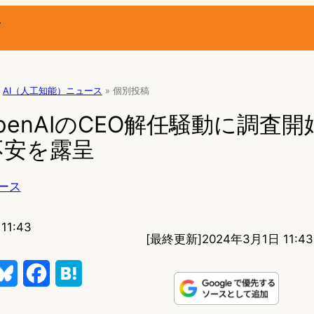
ー
AI（人工知能）ニュース
»
個別投稿
、OpenAIのCEO解任騒動に調査開
不安を露呈
ース
11:43
[最終更新]
2024年3月1日 11:43
B
F
H
l
a
a