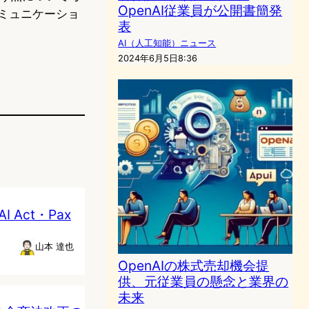
OpenAI従業員が公開書簡発
ミュニケーショ
表
AI（人工知能）ニュース
2024年6月5日8:36
Act・Pax
山本 達也
OpenAIの株式売却機会提
供、元従業員の懸念と業界の
未来