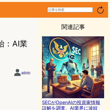
検
索
関連記事
始：AI業
admin
SECがOpenAIの投資家情報
誤解を調査、AI業界に波紋