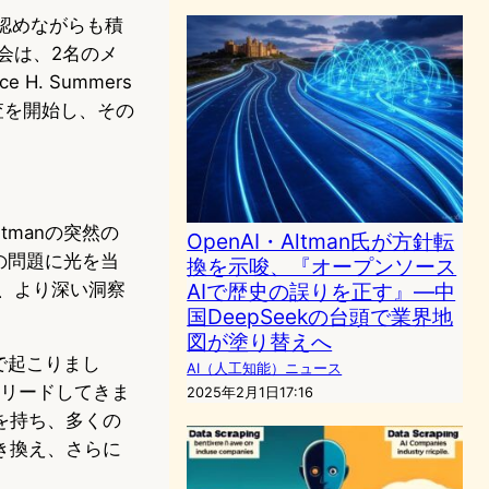
を認めながらも積
会は、2名のメ
 H. Summers
調査を開始し、その
ltmanの突然の
OpenAI・Altman氏が方針転
の問題に光を当
換を示唆、『オープンソース
て、より深い洞察
AIで歴史の誤りを正す』―中
国DeepSeekの台頭で業界地
図が塗り替えへ
で起こりまし
AI（人工知能）ニュース
界をリードしてきま
2025年2月1日17:16
を持ち、多くの
き換え、さらに