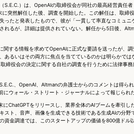
S.E.C.）は、OpenAIの取締役会が同社の最高経営責任者
u
c
t
を昨年末に突然解任した後、調査を開始した。この解任は、取締役会
e
e
e
失ったと発表したもので、彼が「一貫して率直なコミュニ
s
b
n
れるが、詳細は提供されていない。解任から5日後、Altm
k
o
a
状況に関する情報を求めてOpenAIに正式な要請を送ったが、調査
y
o
、あるいはその両方に焦点を当てているのかは明らかではない
k
行動と取締役会の決定に関する自社の調査を行うために法律事
.E.C.、OpenAI、Altmanの弁護士からのコメントは得
は、以前にウォール・ストリート・ジャーナルによって報じられ
22年末にChatGPTをリリースし、業界全体のAIブームを牽引
キスト、音声、画像を生成できる技術である生成AIの分野
の資金調達では、このスタートアップの価値を800億ドル