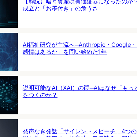
【解説】暗号資産は有価証券になったのか
成立と「お墨付き」の危うさ
AI福祉研究が主流へ─Anthropic・Google・
感情はあるか」を問い始めた1年
説明可能なAI（XAI）の罠─AIはなぜ「も
をつくのか？
発声なき発話「サイレントスピーチ」4つ