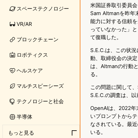
米国証券取引委員会（
n
s
スペーステクノロジー
Sam Altman
e
t
能力に対する信頼を
VR/AR
o
っていなかった」とさ
て復職した。
ブロックチェーン
d
S.E.C.は、この
o
ロボティクス
動、取締役会の決定
n
は、Altmanの
ヘルスケア
る。
マルチスピーシーズ
この問題に関して、S
S.E.C.の調査
テクノロジーと社会
OpenAIは、20
いプロンプトからテ
半導体
なされている。最近
いる。
もっと見る