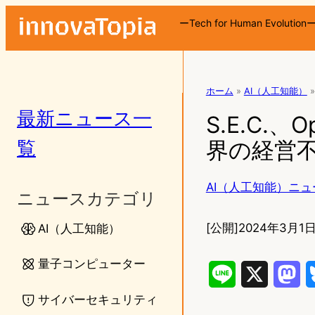
ーTech for Human Evolution
ホーム
»
AI（人工知能）
»
最新ニュース一
S.E.C.
覧
界の経営
AI（人工知能）ニュ
ニュースカテゴリ
[公開]
2024年3月1日
AI（人工知能）
量子コンピューター
L
X
M
サイバーセキュリティ
i
a