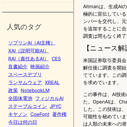
Altmanは、生
極的に宣伝している
ンバーを交代し、元Sale
人気のタグ
を追加することに合意
調査は間もなく終了
ソブリンAI（AI主権）
【ニュース解
XAI（説明可能AI）
RAI（責任あるAI）
CES
米国証券取引委員会（S
良書紹介
映画紹介
解任後に調査を開始
スペースデブリ
てています。この調
を求めています。
ランサムウェア
XREAL
政策
NotebookLM
この事件は、AI技
全固体電池
フィジカルAI
た。OpenAIは、
ステーブルコイン
JPYC
した。この技術は、
キヤノン
CoeFont
著作権
可能性を秘めていま
今日は何の日
は人類の未来への潜