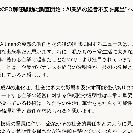
enAIのCEO解任騒動に調査開始：AI業界の経営不安を露呈”
am Altmanの突然の解任とその後の復職に関するニュースは
的な出来事だと思います。特に、私たちの日常生活に大きな
に携わる企業で起きたことなので、より注目されています。S
たことは、企業ガバナンスや経営の透明性が、技術の発展と
示していると感じます。
生成AIの進化は、社会に多大な影響を及ぼす可能性があり
ードする企業の経営に対する信頼性や透明性は非常に重要です
が扱っている技術は、私たちの生活に革命をもたらす可能性
い倫理基準と責任が求められると思います。
AI技術の発展に伴い、企業がその社会的責任をどのように果
のように透明性を保ちながら信頼を築いていくべきか、とい