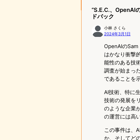
“S.E.C.、Op
ドバック
小林 さくら
2024年3月1日
OpenAIのS
はかなり衝撃
能性のある技術
調査が始まっ
であることを
AI技術、特に
技術の発展をリ
のような企業
の運営には高
この事件は、
か、そしてど