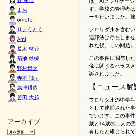
森 祐佳
は、AIアプリケー
す。学校の管理者は
まお
ーを行いました。被
omote
りょうとく
フロリダ州を含むい
連邦法は存在しませ
Ami
れた後、この問題に
荒木 啓介
この事件に関与した
菊池 紗槻
像に関するハラスメ
野村貴之
訴されました。
寺本 誠司
【ニュース解
島津耕造
苦田 大起
フロリダ州の中学生
として逮捕された事
ています。この事件
アーカイブ
歳と14歳の二人の
有したと報じられて