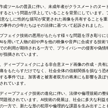
像作成ツールの普及に伴い、未成年者がクラスメートのヌー
するという問題が浮上していることを背景にしています。
の同意なしに性的な描写が変更された画像を共有することを
の事件の少年たちはその法律に基づいて起訴されました。
プフェイク技術の悪用がもたらす様々な問題を浮き彫りに
AIを用いて人物の顔や声を他の映像や音声に合成する技術
での利用が期待される一方で、プライバシーの侵害や偽情
が指摘されています。
、ディープフェイクによる非合意ヌード画像の作成・共有
痛をもたらすだけでなく、社会全体の信頼関係を損なう恐
する事件では、加害者と被害者双方の将来にも影響を及ぼ
されています。
ディープフェイク技術の進化に伴い、法律や倫理規範の整
問題視されています。AI技術の発展は、社会に多大な利益
の一方で、新たな形の犯罪や倫理的な課題を生み出すこと