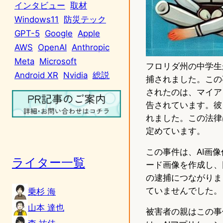
インタビュー
取材
Windows11
防災テック
GPT-5
Google
Apple
AWS
OpenAI
Anthropic
Meta
Microsoft
フロリダ州の中学生
Android XR
Nvidia
総説
捕されました。この
されたのは、マイア
告されています。彼
れました。この法律
定めています。
この事件は、AI画
ライター一覧
ード画像を作成し、
の逮捕につながりま
ていませんでした。
乗杉 海
山本 達也
被害者の親はこの事