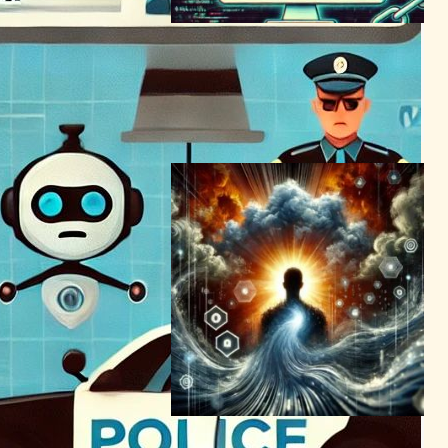
オープンソースAI、非合意デ
ィープフェイクポルノの悪用
に警鐘
AI（人工知能）ニュース
2024年3月6日21:21
ディープフェイクの波紋：テ