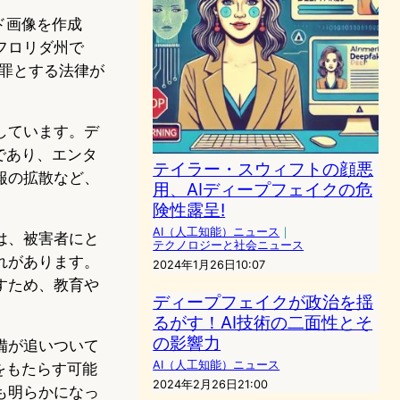
ド画像を作成
フロリダ州で
重罪とする法律が
しています。デ
であり、エンタ
テイラー・スウィフトの顔悪
報の拡散など、
用、AIディープフェイクの危
険性露呈!
AI（人工知能）ニュース
｜
は、被害者にと
テクノロジーと社会ニュース
れがあります。
2024年1月26日10:07
すため、教育や
ディープフェイクが政治を揺
るがす！AI技術の二面性とそ
の影響力
備が追いついて
AI（人工知能）ニュース
をもたらす可能
2024年2月26日21:00
も明らかになっ