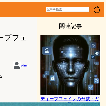
検
索
関連記事
ープフェ
admin
2
ディープフェイクの脅威：ガ
ーディアンが暴くAIの暗部と