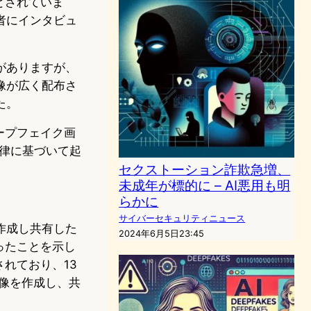
とされていま
者にインタビュ
がありますが、
像が広く配布さ
た。
ープフェイク画
法律に基づいて起
セクストーション詐欺急増、
未成年が標的に – AI悪用も明
らかに
サイバーセキュリティニュース
作成し共有した
2024年6月5日23:45
ったことを示し
れており、13
画像を作成し、共