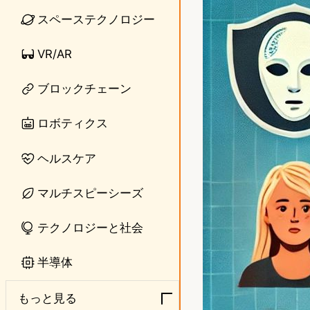
スペーステクノロジー
e
t
o
VR/AR
d
ブロックチェーン
o
ロボティクス
n
ヘルスケア
マルチスピーシーズ
テクノロジーと社会
半導体
もっと見る