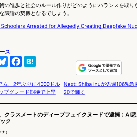
術の進歩と社会のルール作りがどのようにバランスを取り
な議論の契機となるでしょう。
e Schoolers Arrested for Allegedly Creating Deepfake Nu
ュース
B
F
H
l
a
a
ム、2年ぶりに4000ドル
Next:
Shiba Inuが先週106%急
u
c
t
アップグレード期待で上昇
20で輝く
e
e
e
s
b
n
、クラスメートのディープフェイクヌードで逮捕：AI悪用
k
o
a
バック
y
o
ソナ）