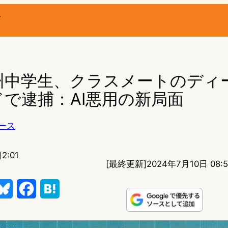
ー
州中学生、クラスメートのディ
で逮捕：AI悪用の新局面
ース
2:01
[最終更新]
2024年7月10日 08:5
B
F
H
l
a
a
u
c
t