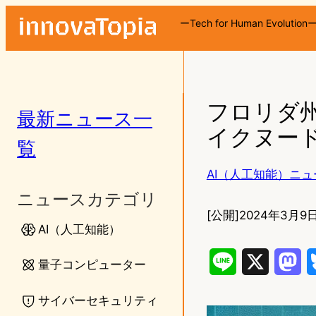
ーTech for Human Evolution
フロリダ
最新ニュース一
イクヌード
覧
AI（人工知能）ニュ
ニュースカテゴリ
[公開]
2024年3月9日
AI（人工知能）
L
X
M
量子コンピューター
i
a
サイバーセキュリティ
n
s