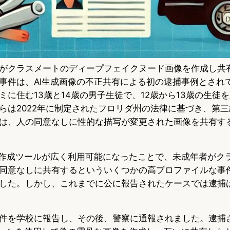
がクラスメートのディープフェイクヌード画像を作成し共
事件は、AI生成画像の不正共有による初の逮捕事例とされ
ミに住む13歳と14歳の男子生徒で、12歳から13歳の生徒
らは2022年に制定されたフロリダ州の法律に基づき、第
は、人の同意なしに性的な描写が変更された画像を共有す
像作成ツールが広く利用可能になったことで、未成年者がク
同意なしに共有するといういくつかの高プロファイルな事
した。しかし、これまでに公に報告されたケースでは逮捕
件を学校に報告し、その後、警察に通報されました。逮捕