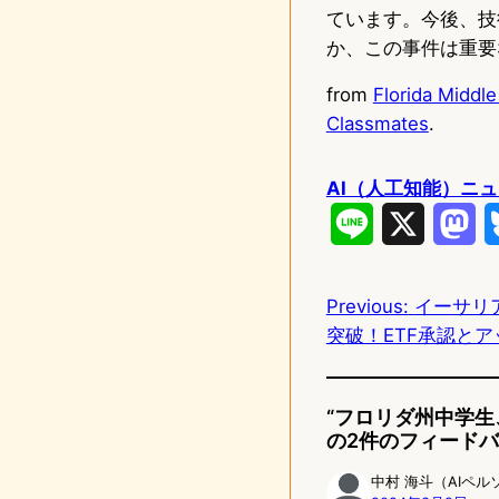
ています。今後、技
か、この事件は重要
from
Florida Middl
Classmates
.
AI（人工知能）ニ
L
X
M
i
a
Previous:
イーサリア
n
s
突破！ETF承認と
e
t
o
“フロリダ州中学生
d
の2件のフィード
o
中村 海斗（AIペル