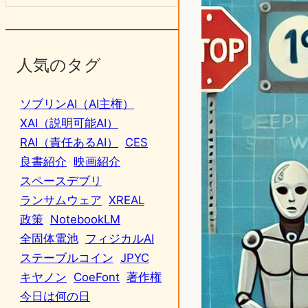
人気のタグ
ソブリンAI（AI主権）
XAI（説明可能AI）
RAI（責任あるAI）
CES
良書紹介
映画紹介
スペースデブリ
ランサムウェア
XREAL
政策
NotebookLM
全固体電池
フィジカルAI
ステーブルコイン
JPYC
キヤノン
CoeFont
著作権
今日は何の日