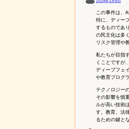
2024年3月9日
n
この事件は、
特に、ディー
するものであ
の民主化は多
リスク管理や
私たちが目指
くことですが
ディープフェ
や教育プログ
テクノロジー
その影響を慎
ルが高い技術
す。教育、法
るための鍵と