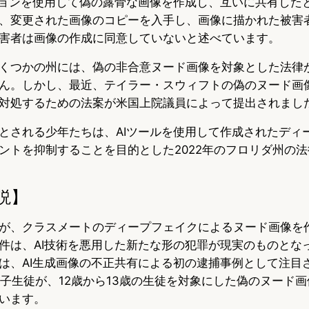
ションを使用して偽の露骨な画像を作成し、互いに共有した
、変更された画像のコピーを入手し、画像に描かれた被害
害者は画像の作成に同意していないと述べています。
くつかの州には、偽の非合意ヌード画像を対象とした法律
ん。しかし、最近、テイラー・スウィフトの偽のヌード画
対処するための法案が米国上院議員によって提出されまし
とされる少年たちは、AIツールを使用して作成されたディ
ントを抑制することを目的とした2022年のフロリダ州の
説】
が、クラスメートのディープフェイクによるヌード画像を
件は、AI技術を悪用した新たな形の犯罪が現実のものとな
は、AI生成画像の不正共有による初の逮捕事例として注目さ
男子生徒が、12歳から13歳の生徒を対象にした偽のヌード
います。