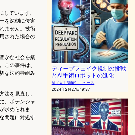
にしています。
ーを深刻に侵害
れません。技術
用された場合の
豊かな社会を築
。この事件は、
ディープフェイク規制の挑戦
切な法的枠組み
とAI手術ロボットの進化
AI（人工知能）ニュース
2024年2月27日19:37
方法を見直し、
に、ポテンシャ
が求められま
な問題に対処す