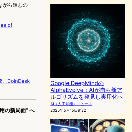
ながら進むの
des of
騰、CoinDesk
Google DeepMindの
AlphaEvolve：AIが自ら新ア
ルゴリズムを発見し実用化へ
AI（人工知能）ニュース
の新局面” へ
2025年5月15日9:32