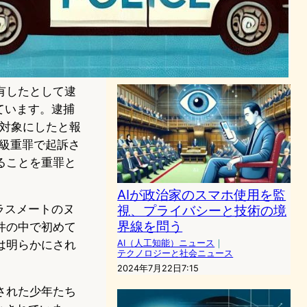
イラー・スウィフトを守れ、
AIの影響下で
AI（人工知能）ニュース
｜
テクノロジーと社会ニュース
2024年2月3日8:32
有したとして逮
ています。逮捕
を対象にしたと報
三級重罪で起訴さ
ることを重罪と
AIが政治家のスマホ使用を監
ラスメートのヌ
視、プライバシーと技術の境
界線を問う
件の中で初めて
は明らかにされ
AI（人工知能）ニュース
｜
テクノロジーと社会ニュース
2024年7月22日7:15
された少年たち