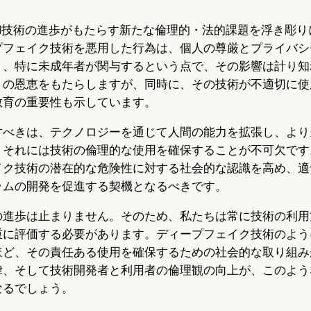
k
AI技術の進歩がもたらす新たな倫理的・法的課題を浮き彫り
プフェイク技術を悪用した行為は、個人の尊厳とプライバシ
り、特に未成年者が関与するという点で、その影響は計り知
くの恩恵をもたらしますが、同時に、その技術が不適切に使
教育の重要性も示しています。
すべきは、テクノロジーを通じて人間の能力を拡張し、より
、それには技術の倫理的な使用を確保することが不可欠です
イク技術の潜在的な危険性に対する社会的な認識を高め、適
ラムの開発を促進する契機となるべきです。
の進歩は止まりません。そのため、私たちは常に技術の利用
重に評価する必要があります。ディープフェイク技術のよう
ほど、その責任ある使用を確保するための社会的な取り組み
律、そして技術開発者と利用者の倫理観の向上が、このよう
なるでしょう。