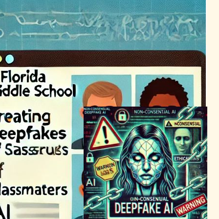
法の対応遅れ
AI（人工知能）ニュース
2024年3月11日12:17
AI学生が大学デビュー！フェ
リス州立大、教育の未来探る
AI（人工知能）ニュース
生成AIと教育
2024年1月19日4:06